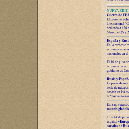
América Latina 
NUEVA EDICI
Guerra de EE.U
El presente volu
internacional “
dedicada a 170 
Moscú el 25 y 
España y Rusia:
En la presente m
económicas actua
nacionales en el
El 10 de julio d
económicos actua
gobierno de Cost
Rusia y España
La presente mono
serie de trabajo
basada en los ma
la “nueva norma
En San Petersbur
mundo globaliza
13 y 14 de junio
español «
Europa
sociales de Ru