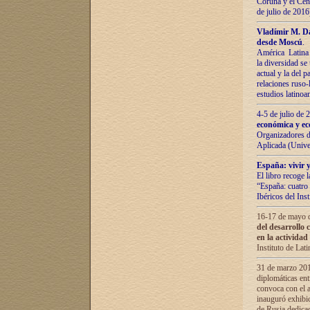
Coruña y el Cent
de julio de 201
Vladímir М. Da
desde Moscú
.
América Latina 
la diversidad se 
actual у lа del p
relaciones ruso-
estudios latino
4-5 de julio de
económica y ec
Organizadores d
Aplicada (Univ
España: vivir y
El libro recoge 
“España: cuatro 
Ibéricos del In
16-17 de mayo d
del desarrollo 
en la actividad
Instituto de La
31 de marzo 2016
diplomáticas en
convoca con el a
inauguró exhibi
de Rusia dedica