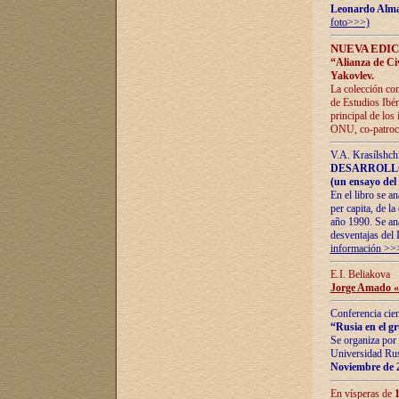
Leonardo Alm
foto>>>)
NUEVA EDIC
“Alianza de Civi
Yakovlev.
La colección con
de Estudios Ibér
principal de los
ONU, co-patroci
V.A. Krasílshch
DESARROLLO
(un ensayo del 
En el libro se a
per capita, de l
año 1990. Se ana
desventajas del 
información >>
E.I. Beliakova
Jorge Amado «r
Conferencia cien
“Rusia en el g
Se organiza por 
Universidad Rus
Noviembre de 
En vísperas de
1