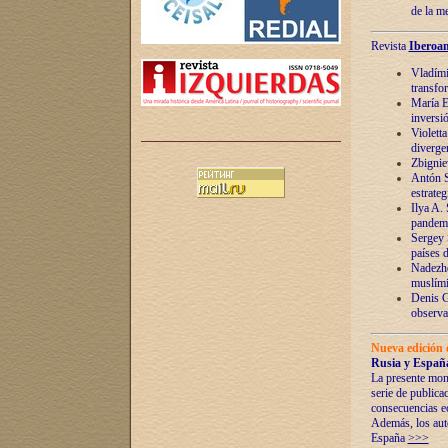
de la m
Revista
Iberoam
Vladímir
transfo
María E
inversi
Violett
diverge
Zbignie
Antón S
estrateg
Ilya A.
pandem
Sergey 
países 
Nadezhd
muslími
Denis G
observac
Nueva edición 
Rusia y España
La presente mono
serie de publica
consecuencias e
Además, los auto
España
>>>