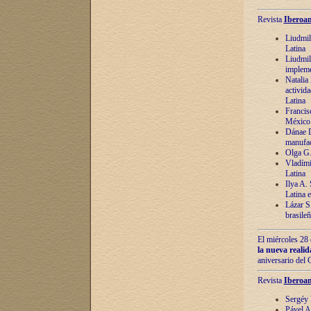
Revista
Iberoam
Liudmil
Latina
Liudmil
impleme
Natalia
activida
Latina
Francis
México 
Dánae D
manufac
Olga G.
Vladími
Latina
Ilya A.
Latina 
Lázar S.
brasile
El miércoles 28 
la nueva reali
aniversario del
Revista
Iberoam
Sergéy 
Pável A