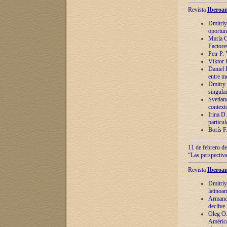
Revista
Iberoam
Dmitriy
oportun
María C
Factore
Petr P.
Víktor 
Daniel 
entre m
Dmitry 
singula
Svetlan
context
Irina D
particul
Borís F
11 de febrero de
“Las perspectiva
Revista
Iberoam
Dmitriy
latinoa
Armando
declive
Oleg O.
América