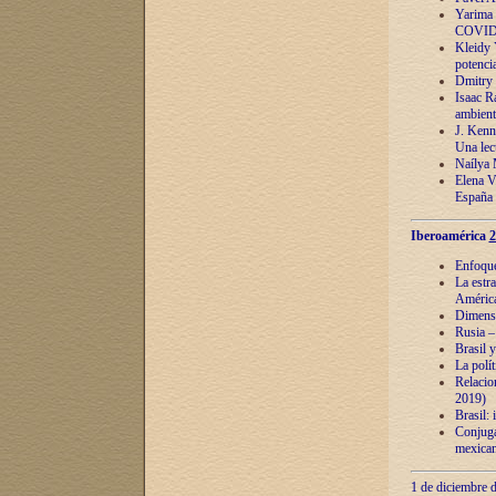
Yarima 
COVID
Kleidy 
potenci
Dmitry 
Isaac Ra
ambient
J. Kenn
Una lect
Naílya 
Elena 
España
Iberoamérica
2
Enfoques
La estr
América
Dimensi
Rusia – 
Brasil y
La polí
Relacion
2019)
Brasil: 
Conjugac
mexican
1 de diciembre d