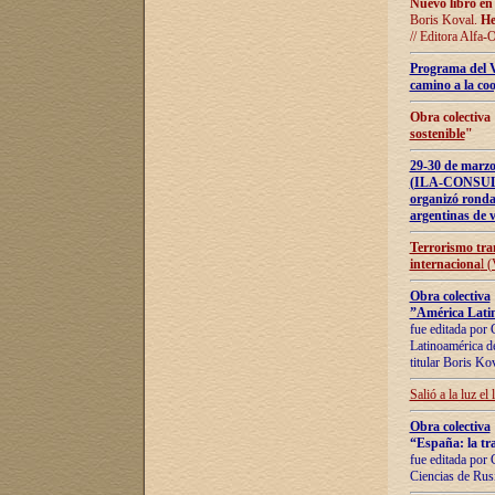
Nuevo libro en
Boris Koval.
He
// Editora Alfa-
Programa del 
camino a la coo
Obra colectiva
sostenible
"
29-30 de ma
(ILA-CONSULT
organizó ronda
argentinas de v
Terrorismo tra
internaciona
l 
Obra colectiva
”América Latin
fue editada por 
Latinoamérica de
titular Boris Ko
Salió a la luz el
Obra colectiva
“España: la tra
fue editada por 
Ciencias de Rus