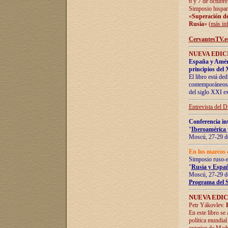
6 y 7 de octubre
Simposio hispan
«
Superación de 
Rusia
» (
más in
CervantesTV.e
NUEVA EDICI
España y Améric
principios del 
El libro está de
contemporáneos -
del siglo XXI ex
Entrevista del 
Conferencia in
“
Iberoamérica 
Moscú, 27-29 de
En los marcos 
Simposio ruso-
"
Rusia y Españ
Moscú, 27-29 de
Programa del 
NUEVA EDIC
Petr Yákovlev.
En este libro se
política mundial