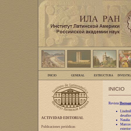
INICIO
GENERAL
ESTRUCTURA
INVESTI
INICIO
Revista
Iberoam
Liudmil
desafíos
ACTIVIDAD EDITORIAL
Natalia
Marcos A
Publicaciones periódicas:
exterio