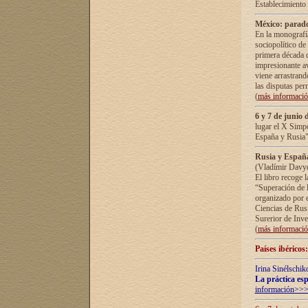
Establecimiento
México: parado
En la monografía
sociopolítico de
primera década d
impresionante a
viene arrastrand
las disputas pe
(
más informaci
6 y 7 de junio 
lugar el X Simp
España y Rusia"
Rusia y España 
(Vladímir Davyd
El libro recoge 
“Superación de l
organizado por e
Ciencias de Rus
Surerior de Inve
(
más informaci
Países ibéricos
Irina Sinélschik
La práctica esp
información>>