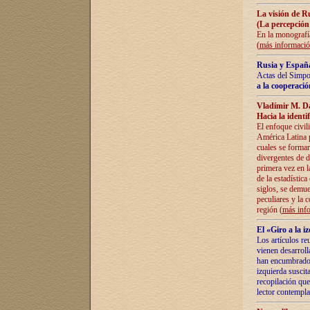
La visión de R
(La percepción
En la monografía
(
más informaci
Rusia y España
Actas del Simpo
a la cooperació
Vladímir M. D
Hacia la identi
El enfoque civil
América Latina pa
cuales se formar
divergentes de d
primera vez en l
de la estadística
siglos, se demue
peculiares y la 
región (
más inf
El «Giro a la 
Los artículos re
vienen desarroll
han encumbrado e
izquierda suscita
recopilación que
lector contempla