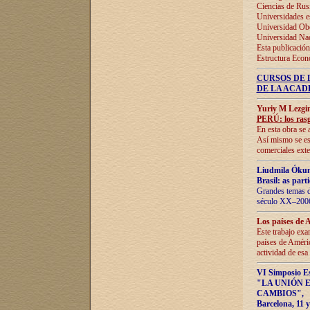
Ciencias de Rus
Universidades e
Universidad Obe
Universidad Na
Esta publicación
Estructura Econ
CURSOS DE 
DE LA ACAD
Yuriy M Lezgi
PERÚ: los rasg
En esta obra se 
Así mismo se est
comerciales exte
Liudmila Ókun
Brasil: as part
Grandes temas da
século XX–2006
Los países de 
Este trabajo exa
países de Améric
actividad de esa
VI Simposio E
"LA UNIÓN 
CAMBIOS"
,
Barcelona, 11 y