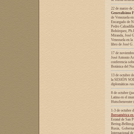
22 de marzo de 2
Generalísimo F
de Venezuela en
Encargado de Neg
Pedro Calzadilla
Bohórquez, Ph.D.
Miranda, José G
Venezuela en la 
libro de José G
17 de noviembre
José Antonio Am
conferencia sobr
Botánica del Nu
13 de octubre de
la SESIÓN SOLEM
diplomáticas rus
8 de octubre (j
Latina en el mun
Hutschenreuter 
1-3 de octubre 
Iberoamérica en 
Estatal de San P
Bering-Bellinsg
Rusia, Gobernac
Internacional de