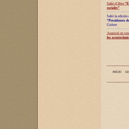
Salió el libro
“
E
sociales
”
Salió la edición
“Presidentes de
Gisbert
Apareció en vent
los acontecimie
INICIO
GE