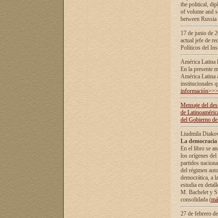
the political, d
of volume and sc
between Russia 
17 de junio de 2
actual jefe de r
Políticos del In
América Latina 
En la presente m
América Latina 
institucionales 
información>>
Mensaje del dest
de Latinoaméric
del Gobierno de
Liudmila Diako
La democracia 
En el libro se a
los orígenes del 
partidos naciona
del régimen auto
democrática, а l
estudia en detall
М. Bachelet у S.
consolidada (
má
27 de febrero d