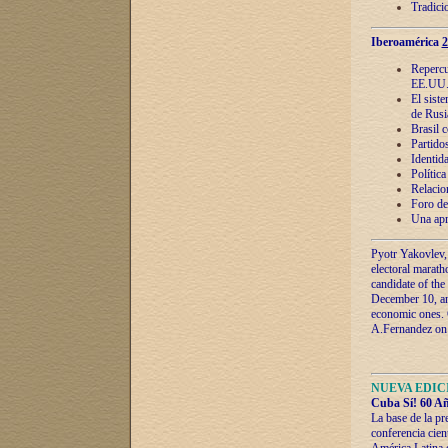
Tradici
Iberoamérica
2
Repercu
EE.UU
El sist
de Rusi
Brasil 
Partidos
Identida
Polític
Relacio
Foro de
Una apr
Pyotr Yakovlev,
electoral marath
candidate of the
December 10, and
economic ones. C
A.Fernandez on t
NUEVA EDICI
Cuba Sí! 60 Añ
La base de la pr
conferencia cien