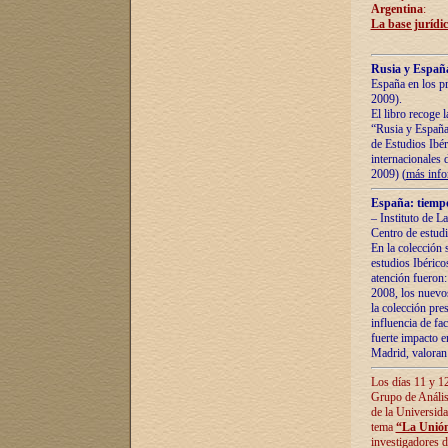
Argentina
:
La base jurídic
Rusia y España
España en los pr
2009).
El libro recoge 
“Rusia y España 
de Estudios Ibér
internacionales 
2009) (
más inf
España: tiempo
– Instituto de L
Centro de estud
En la colección 
estudios Ibérico
atención fueron:
2008, los nuevos
la colección pre
influencia de fac
fuerte impacto en
Madrid, valoran 
Los días 11 y 12
Grupo de Anális
de la Universida
tema
“La Unión
investigadores d