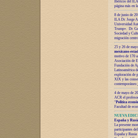
Ibéricos del ILA
página más en la
8 de junio de 20
ILA Dr. Jorge Al
Universidad Aut
Trump». Dr. Ger
Sociedad y Cultu
migración centr
25 y 26 de mayo 
mexicano-estad
motivo de 170 a
Asociación de E
Fundación de Ap
Latinoamérica d
exploración de p
XIX y las consec
contemporáneo
4 de mayo de 201
ACR el profeso
“
Política econó
Facultad de eco
NUEVA EDICI
España y Rusia 
La presente mono
participantes d
España y Rusia f