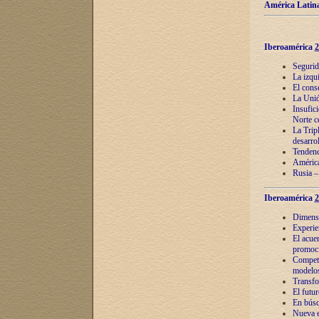
América Latina
Iberoamérica
2
Segurid
La izqu
El cons
La Unió
Insufic
Norte c
La Tripl
desarro
Tendenci
América
Rusia –
Iberoamérica
2
Dimensió
Experie
El acue
promoci
Competi
modelos
Transfo
El futu
En búsq
Nueva e