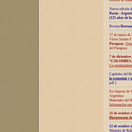
exterior de Madr
Nueva edición d
Rusia - Argent
(125 años de la
Revista
Iberoa
17 de marzo de 2
Víctor Jacinto 
Paraguay
.
Orga
del Paraguay.
7 de diciembre
“COLOMBIA:
Co-organizador
Capítulos del l
la economía y p
pdf )
En vísperas de 1
Argentina:
Materiales del li
Información para
21 de octubre 
Bicentenario d
12 de octubre 
Ministro de Rel