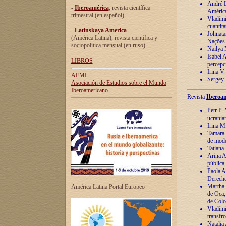
André Lu
-
Iberoamérica
, revista científica
América
trimestral (en español)
Vladímir
cuantita
-
Latinskaya America
Johnata
(América Latina), revista científica y
Nações
sociopolítica mensual (en ruso)
Nailya 
Isabel 
LIBROS
percepc
Irina V
AEMI
Sergey 
Asociación de Estudios sobre el Mundo
Iberoamericano
Revista
Iberoam
Petr P. 
ucrania
Irina M
Tamara 
de mode
Tatiana
Arina A
pública
Paola A
Derecho
Martha 
América Latina Portal Europeo
de Oca,
de Colo
Vladími
transfro
Natalia