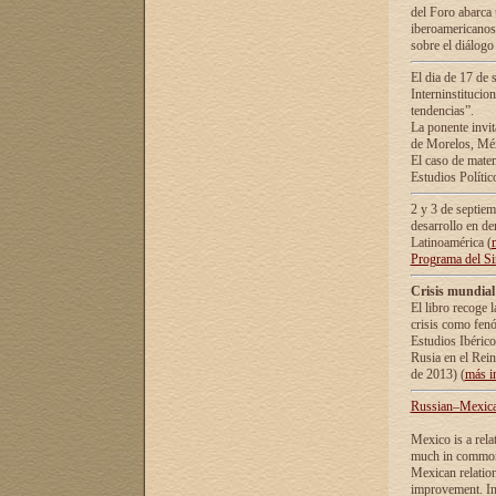
del Foro abarca 
iberoamericanos 
sobre el diálogo 
El dia de 17 de 
Interninstitucio
tendencias”.
La ponente inv
de Morelos, Méx
El caso de mate
Estudios Polític
2 y 3 de septie
desarrollo en de
Latinoamérica (
Programa del S
Crisis mundial
El libro recoge 
crisis como fen
Estudios Ibérico
Rusia en el Rei
de 2013) (
más i
Russian–Mexican
Mexico is a rela
much in common i
Mexican relation
improvement. In 