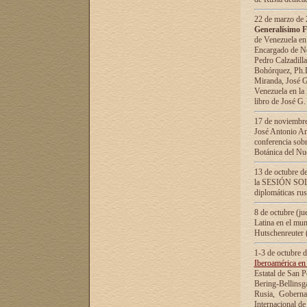
22 de marzo de 2
Generalísimo F
de Venezuela en
Encargado de Neg
Pedro Calzadilla
Bohórquez, Ph.D.
Miranda, José G
Venezuela en la 
libro de José G
17 de noviembre
José Antonio Am
conferencia sobr
Botánica del Nu
13 de octubre de
la SESIÓN SOLEM
diplomáticas rus
8 de octubre (j
Latina en el mun
Hutschenreuter 
1-3 de octubre 
Iberoamérica en 
Estatal de San P
Bering-Bellinsg
Rusia, Gobernac
Internacional de