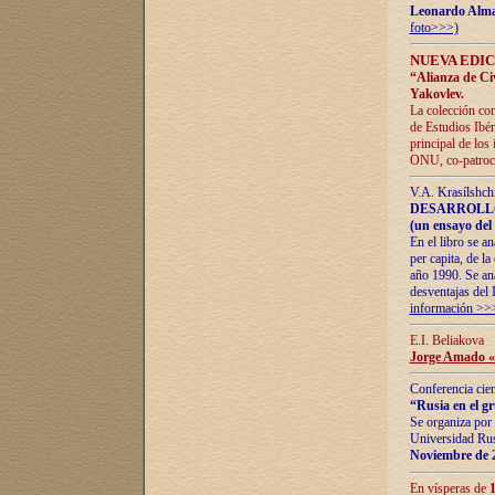
Leonardo Alm
foto>>>)
NUEVA EDIC
“Alianza de Civi
Yakovlev.
La colección con
de Estudios Ibér
principal de los
ONU, co-patroci
V.A. Krasílshch
DESARROLLO
(un ensayo del 
En el libro se a
per capita, de l
año 1990. Se ana
desventajas del 
información >>
E.I. Beliakova
Jorge Amado «r
Conferencia cien
“Rusia en el g
Se organiza por 
Universidad Rus
Noviembre de 
En vísperas de
1