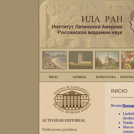
INICIO
GENERAL
ESTRUCTURA
INVESTI
INICIO
Revista
Iberoam
Liudmil
desafíos
ACTIVIDAD EDITORIAL
Natalia
Marcos A
Publicaciones periódicas:
exterio