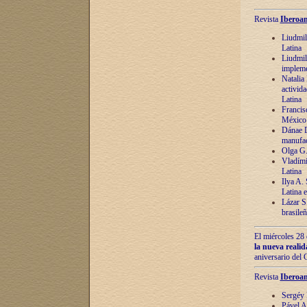
Revista
Iberoam
Liudmil
Latina
Liudmil
impleme
Natalia
activida
Latina
Francis
México 
Dánae D
manufac
Olga G.
Vladími
Latina
Ilya A.
Latina 
Lázar S.
brasile
El miércoles 28 
la nueva reali
aniversario del
Revista
Iberoam
Sergéy 
Pável A