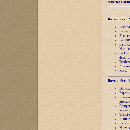
América Latina
Iberoamérica
2
Segurid
La izqu
El cons
La Unió
Insufic
Norte c
La Tripl
desarro
Tendenci
América
Rusia –
Iberoamérica
2
Dimensió
Experie
El acue
promoci
Competi
modelos
Transfo
El futu
En búsq
Nueva e