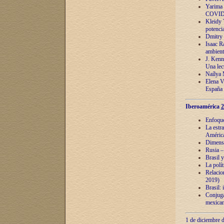
Yarima 
COVID
Kleidy 
potenci
Dmitry 
Isaac Ra
ambient
J. Kenn
Una lect
Naílya 
Elena 
España
Iberoamérica
2
Enfoques
La estr
América
Dimensi
Rusia – 
Brasil y
La polí
Relacion
2019)
Brasil: 
Conjugac
mexican
1 de diciembre d