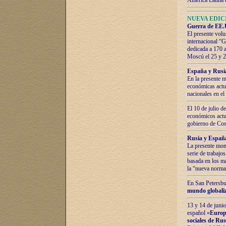
América Latina 
NUEVA EDICI
Guerra de EE.U
El presente volu
internacional “
dedicada a 170 
Moscú el 25 y 
España y Rusia:
En la presente m
económicas actua
nacionales en el
El 10 de julio d
económicos actua
gobierno de Cost
Rusia y España
La presente mono
serie de trabajo
basada en los ma
la “nueva norma
En San Petersbur
mundo globaliza
13 y 14 de junio
español «
Europa
sociales de Ru