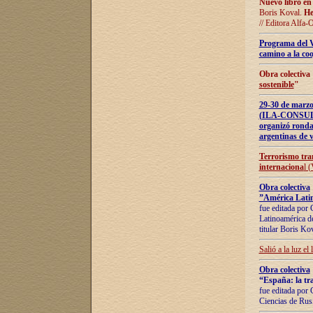
Nuevo libro en
Boris Koval.
He
// Editora Alfa-
Programa del 
camino a la coo
Obra colectiva
sostenible
"
29-30 de ma
(ILA-CONSULT
organizó ronda
argentinas de v
Terrorismo tra
internaciona
l 
Obra colectiva
”América Latin
fue editada por 
Latinoamérica de
titular Boris Ko
Salió a la luz el
Obra colectiva
“España: la tra
fue editada por 
Ciencias de Rus