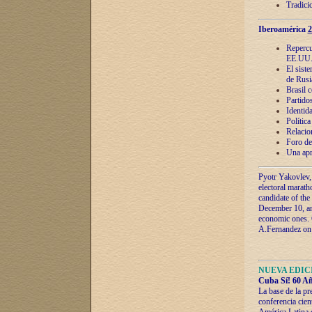
Tradici
Iberoamérica
2
Repercu
EE.UU
El sist
de Rusi
Brasil 
Partidos
Identida
Polític
Relacio
Foro de
Una apr
Pyotr Yakovlev,
electoral marath
candidate of the
December 10, and
economic ones. C
A.Fernandez on t
NUEVA EDICI
Cuba Sí! 60 Añ
La base de la pr
conferencia cien