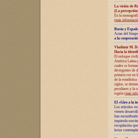
La visión de R
(La percepción
En la monografía
(
más informaci
Rusia y España
Actas del Simpo
a la cooperació
Vladímir M. D
Hacia la identi
El enfoque civil
América Latina pa
cuales se formar
divergentes de d
primera vez en l
de la estadística
siglos, se demue
peculiares y la 
región (
más inf
El «Giro a la 
Los artículos re
vienen desarroll
han encumbrado e
izquierda suscita
recopilación que
lector contempla