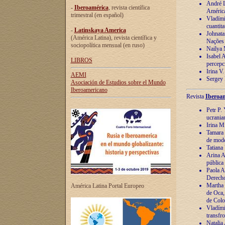
André Lu
-
Iberoamérica
, revista científica
América
trimestral (en español)
Vladímir
cuantita
-
Latinskaya America
Johnata
(América Latina), revista científica y
Nações
sociopolítica mensual (en ruso)
Nailya 
Isabel 
LIBROS
percepc
Irina V
AEMI
Sergey 
Asociación de Estudios sobre el Mundo
Iberoamericano
Revista
Iberoam
Petr P. 
ucrania
Irina M
Tamara 
de mode
Tatiana
Arina A
pública
Paola A
Derecho
Martha 
América Latina Portal Europeo
de Oca,
de Colo
Vladími
transfro
Natalia