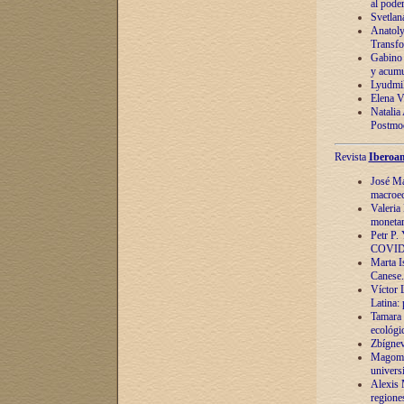
al pode
Svetlan
Anatoly
Transfo
Gabino 
y acumu
Lyudmil
Elena V.
Natalia
Postmod
Revista
Iberoam
José Ma
macroec
Valeria
monetari
Petr P.
COVID
Marta Is
Canese. 
Víctor 
Latina:
Tamara 
ecológi
Zbígnev
Magomed
univers
Alexis 
regiones