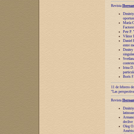
Revista
Iberoam
Dmitriy
oportun
María C
Factore
Petr P.
Víktor 
Daniel 
entre m
Dmitry 
singula
Svetlan
context
Irina D
particul
Borís F
11 de febrero de
“Las perspectiva
Revista
Iberoam
Dmitriy
latinoa
Armando
declive
Oleg O.
América