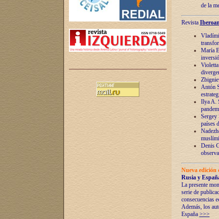
de la m
Revista
Iberoam
Vladímir
transfo
María E
inversi
Violett
diverge
Zbignie
Antón S
estrateg
Ilya A.
pandem
Sergey 
países 
Nadezhd
muslími
Denis G
observac
Nueva edición 
Rusia y España
La presente mono
serie de publica
consecuencias e
Además, los auto
España
>>>