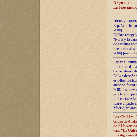
Argentina
:
La base jurídic
Rusia y España
España en los pr
2009).
El libro recoge 
“Rusia y España 
de Estudios Ibér
internacionales 
2009) (
más inf
España: tiempo
– Instituto de L
Centro de estud
En la colección 
estudios Ibérico
atención fueron:
2008, los nuevos
la colección pre
influencia de fac
fuerte impacto en
Madrid, valoran 
Los días 11 y 12
Grupo de Anális
de la Universida
tema
“La Unión
investigadores d