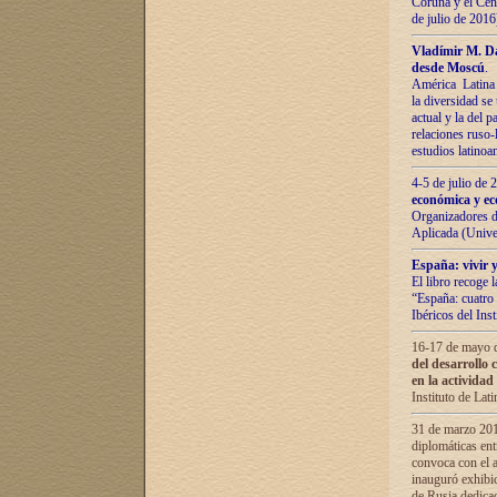
Coruña y el Cent
de julio de 201
Vladímir М. Da
desde Moscú
.
América Latina 
la diversidad se 
actual у lа del p
relaciones ruso-
estudios latino
4-5 de julio de
económica y ec
Organizadores d
Aplicada (Univ
España: vivir y
El libro recoge 
“España: cuatro 
Ibéricos del In
16-17 de mayo d
del desarrollo 
en la actividad
Instituto de La
31 de marzo 2016
diplomáticas en
convoca con el a
inauguró exhibi
de Rusia dedica