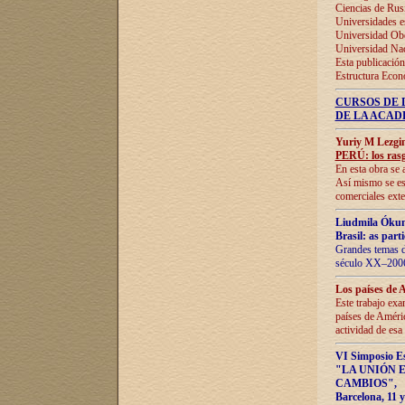
Ciencias de Rus
Universidades e
Universidad Obe
Universidad Na
Esta publicación
Estructura Econ
CURSOS DE 
DE LA ACAD
Yuriy M Lezgi
PERÚ: los rasg
En esta obra se 
Así mismo se est
comerciales exte
Liudmila Ókun
Brasil: as part
Grandes temas da
século XX–2006
Los países de 
Este trabajo exa
países de Améric
actividad de esa
VI Simposio E
"LA UNIÓN 
CAMBIOS"
,
Barcelona, 11 y