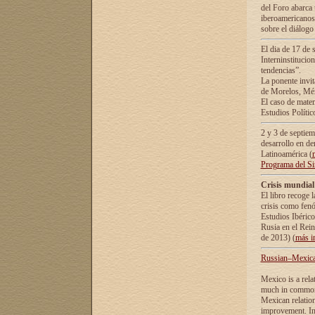
del Foro abarca 
iberoamericanos 
sobre el diálogo 
El dia de 17 de 
Interninstitucio
tendencias”.
La ponente inv
de Morelos, Méx
El caso de mate
Estudios Polític
2 y 3 de septie
desarrollo en de
Latinoamérica (
Programa del S
Crisis mundial
El libro recoge 
crisis como fen
Estudios Ibérico
Rusia en el Rei
de 2013) (
más i
Russian–Mexican
Mexico is a rela
much in common i
Mexican relation
improvement. In 