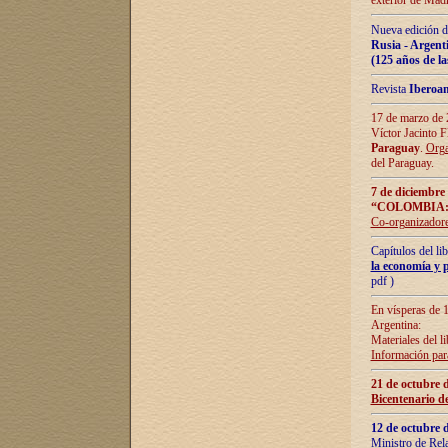
exterior de Madr
Nueva edición d
Rusia - Argent
(125 años de la
Revista
Iberoa
17 de marzo de 2
Víctor Jacinto 
Paraguay
.
Orga
del Paraguay.
7 de diciembre
“COLOMBIA:
Co-organizador
Capítulos del l
la economía y p
pdf )
En vísperas de 1
Argentina:
Materiales del li
Información para
21 de octubre 
Bicentenario d
12 de octubre 
Ministro de Rel