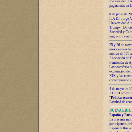
Ibéricos del ILA
página más en la
8 de junio de 20
ILA Dr. Jorge Al
Universidad Aut
Trump». Dr. Ger
Sociedad y Cultu
migración centr
25 y 26 de mayo 
mexicano-estad
motivo de 170 a
Asociación de E
Fundación de Ap
Latinoamérica d
exploración de p
XIX y las consec
contemporáneo
4 de mayo de 201
ACR el profeso
“
Política econó
Facultad de eco
NUEVA EDICI
España y Rusia 
La presente mono
participantes d
España y Rusia f