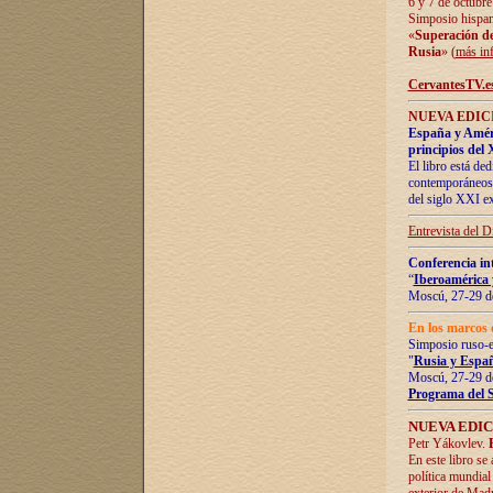
6 y 7 de octubre
Simposio hispan
«
Superación de 
Rusia
» (
más in
CervantesTV.e
NUEVA EDICI
España y Améric
principios del 
El libro está de
contemporáneos -
del siglo XXI ex
Entrevista del 
Conferencia in
“
Iberoamérica 
Moscú, 27-29 de
En los marcos 
Simposio ruso-
"
Rusia y Españ
Moscú, 27-29 de
Programa del 
NUEVA EDIC
Petr Yákovlev.
En este libro se
política mundial