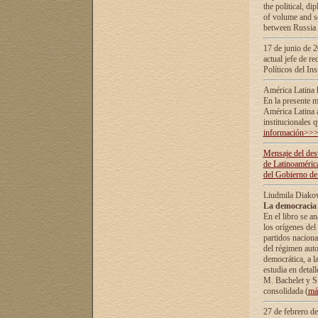
the political, d
of volume and sc
between Russia 
17 de junio de 2
actual jefe de r
Políticos del In
América Latina 
En la presente m
América Latina 
institucionales 
información>>
Mensaje del dest
de Latinoaméric
del Gobierno de
Liudmila Diako
La democracia 
En el libro se a
los orígenes del 
partidos naciona
del régimen auto
democrática, а l
estudia en detall
М. Bachelet у S.
consolidada (
má
27 de febrero d