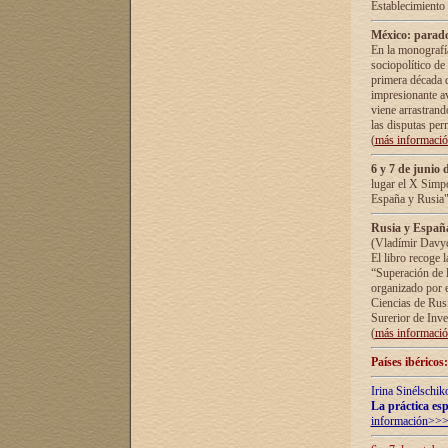
Establecimiento
México: parado
En la monografía
sociopolítico de
primera década d
impresionante a
viene arrastrand
las disputas pe
(
más informaci
6 y 7 de junio 
lugar el X Simp
España y Rusia"
Rusia y España 
(Vladímir Davyd
El libro recoge 
“Superación de l
organizado por e
Ciencias de Rus
Surerior de Inve
(
más informaci
Países ibéricos
Irina Sinélschik
La práctica esp
información>>