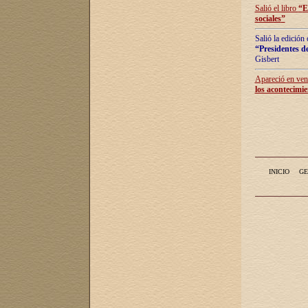
Salió el libro
“
E
sociales
”
Salió la edición
“Presidentes de
Gisbert
Apareció en vent
los acontecimie
INICIO
GE