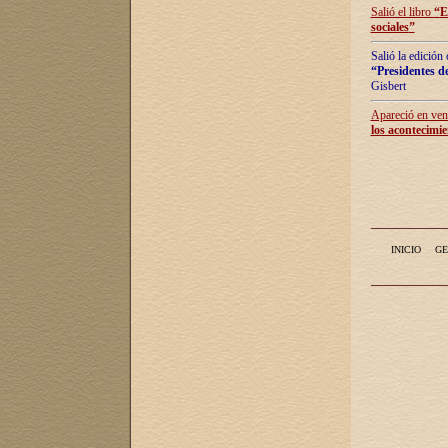
Salió el libro
“
E
sociales
”
Salió la edición
“Presidentes de
Gisbert
Apareció en vent
los acontecimie
INICIO
GE