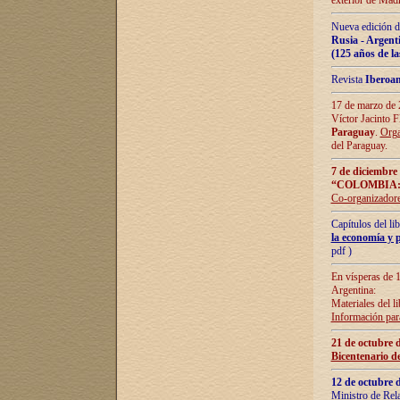
exterior de Madr
Nueva edición d
Rusia - Argent
(125 años de la
Revista
Iberoa
17 de marzo de 2
Víctor Jacinto 
Paraguay
.
Orga
del Paraguay.
7 de diciembre
“COLOMBIA:
Co-organizador
Capítulos del l
la economía y p
pdf )
En vísperas de 1
Argentina:
Materiales del li
Información para
21 de octubre 
Bicentenario d
12 de octubre 
Ministro de Rel