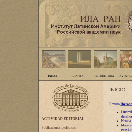
INICIO
GENERAL
ESTRUCTURA
INVESTI
INICIO
Revista
Iberoam
Liudmil
desafíos
ACTIVIDAD EDITORIAL
Natalia
Marcos A
Publicaciones periódicas:
exterio