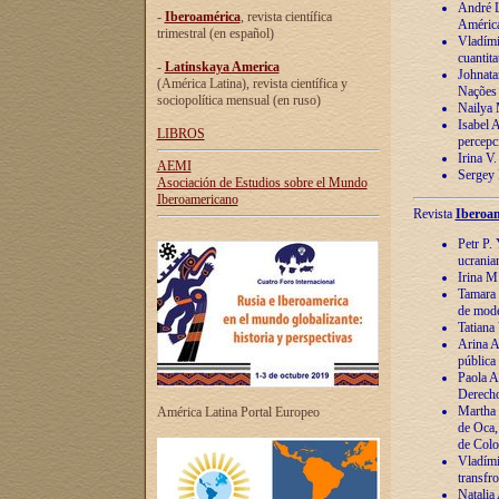
André Lu
-
Iberoamérica
, revista científica
América
trimestral (en español)
Vladímir
cuantita
-
Latinskaya America
Johnata
(América Latina), revista científica y
Nações
sociopolítica mensual (en ruso)
Nailya 
Isabel 
LIBROS
percepc
Irina V
AEMI
Sergey 
Asociación de Estudios sobre el Mundo
Iberoamericano
Revista
Iberoam
Petr P. 
ucrania
Irina M
Tamara 
de mode
Tatiana
Arina A
pública
Paola A
Derecho
Martha 
América Latina Portal Europeo
de Oca,
de Colo
Vladími
transfro
Natalia