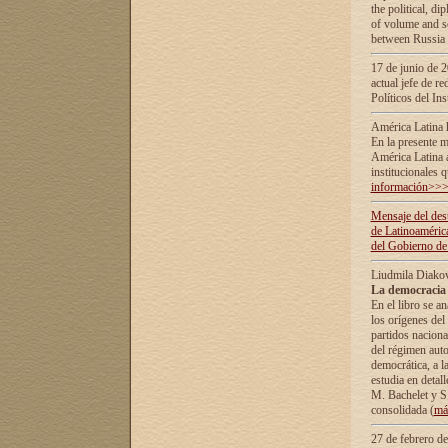
the political, d
of volume and sc
between Russia 
17 de junio de 2
actual jefe de r
Políticos del In
América Latina 
En la presente m
América Latina 
institucionales 
información>>
Mensaje del dest
de Latinoaméric
del Gobierno de
Liudmila Diako
La democracia 
En el libro se a
los orígenes del 
partidos naciona
del régimen auto
democrática, а l
estudia en detall
М. Bachelet у S.
consolidada (
má
27 de febrero d