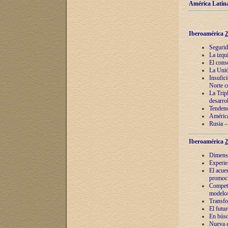
América Latina
Iberoamérica
2
Segurid
La izqu
El cons
La Unió
Insufic
Norte c
La Tripl
desarro
Tendenci
América
Rusia –
Iberoamérica
2
Dimensió
Experie
El acue
promoci
Competi
modelos
Transfo
El futu
En búsq
Nueva e