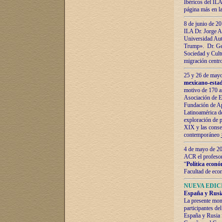
Ibéricos del ILA
página más en la
8 de junio de 20
ILA Dr. Jorge Al
Universidad Aut
Trump». Dr. Ger
Sociedad y Cultu
migración centr
25 y 26 de mayo 
mexicano-estad
motivo de 170 a
Asociación de E
Fundación de Ap
Latinoamérica d
exploración de p
XIX y las consec
contemporáneo
4 de mayo de 201
ACR el profeso
“
Política econó
Facultad de eco
NUEVA EDICI
España y Rusia 
La presente mono
participantes d
España y Rusia f