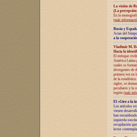
La visión de R
(La percepción
En la monografía
(
más informaci
Rusia y España
Actas del Simpo
a la cooperació
Vladímir M. D
Hacia la identi
El enfoque civil
América Latina pa
cuales se formar
divergentes de d
primera vez en l
de la estadística
siglos, se demue
peculiares y la 
región (
más inf
El «Giro a la 
Los artículos re
vienen desarroll
han encumbrado e
izquierda suscita
recopilación que
lector contempla