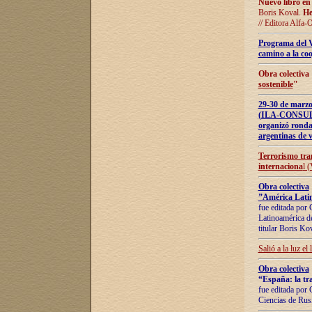
Nuevo libro en
Boris Koval.
He
// Editora Alfa-
Programa del 
camino a la coo
Obra colectiva
sostenible
"
29-30 de ma
(ILA-CONSULT
organizó ronda
argentinas de v
Terrorismo tra
internaciona
l 
Obra colectiva
”América Latin
fue editada por 
Latinoamérica de
titular Boris Ko
Salió a la luz el
Obra colectiva
“España: la tra
fue editada por 
Ciencias de Rus