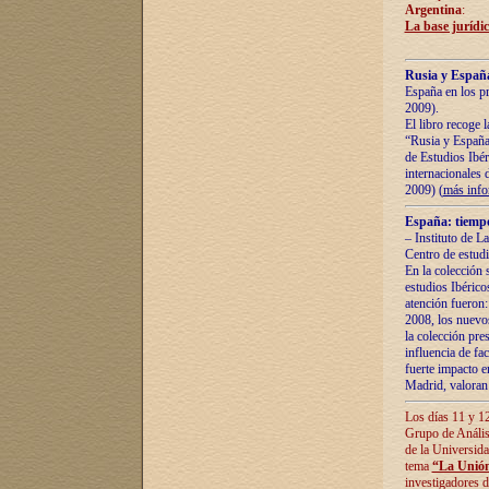
Argentina
:
La base jurídic
Rusia y España
España en los pr
2009).
El libro recoge 
“Rusia y España 
de Estudios Ibér
internacionales 
2009) (
más inf
España: tiempo
– Instituto de L
Centro de estud
En la colección 
estudios Ibérico
atención fueron:
2008, los nuevos
la colección pre
influencia de fac
fuerte impacto en
Madrid, valoran 
Los días 11 y 12
Grupo de Anális
de la Universida
tema
“La Unión
investigadores d