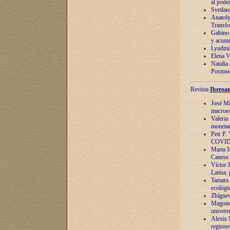
al pode
Svetlan
Anatoly
Transfo
Gabino 
y acumu
Lyudmil
Elena V.
Natalia
Postmod
Revista
Iberoam
José Ma
macroec
Valeria
monetari
Petr P.
COVID
Marta Is
Canese. 
Víctor 
Latina:
Tamara 
ecológi
Zbígnev
Magomed
univers
Alexis 
regiones