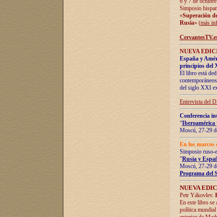
6 y 7 de octubre
Simposio hispan
«
Superación de 
Rusia
» (
más in
CervantesTV.e
NUEVA EDICI
España y Améric
principios del 
El libro está de
contemporáneos -
del siglo XXI ex
Entrevista del 
Conferencia in
“
Iberoamérica 
Moscú, 27-29 de
En los marcos 
Simposio ruso-
"
Rusia y Españ
Moscú, 27-29 de
Programa del 
NUEVA EDIC
Petr Yákovlev.
En este libro se
política mundial