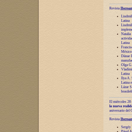
Revista
Iberoam
Liudmil
Latina
Liudmil
impleme
Natalia
activida
Latina
Francis
México 
Dánae D
manufac
Olga G.
Vladími
Latina
Ilya A.
Latina 
Lázar S.
brasile
El miércoles 28 
la nueva reali
aniversario del
Revista
Iberoam
Sergéy 
Pável A