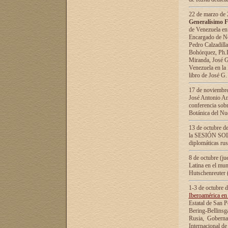
22 de marzo de 2
Generalísimo F
de Venezuela en
Encargado de Neg
Pedro Calzadilla
Bohórquez, Ph.D.
Miranda, José G
Venezuela en la 
libro de José G
17 de noviembre
José Antonio Am
conferencia sobr
Botánica del Nu
13 de octubre de
la SESIÓN SOLEM
diplomáticas rus
8 de octubre (j
Latina en el mun
Hutschenreuter 
1-3 de octubre 
Iberoamérica en 
Estatal de San P
Bering-Bellinsg
Rusia, Gobernac
Internacional de