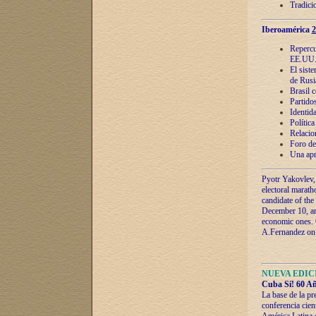
Tradici
Iberoamérica
2
Repercu
EE.UU
El sist
de Rusi
Brasil 
Partidos
Identida
Polític
Relacio
Foro de
Una apr
Pyotr Yakovlev,
electoral marath
candidate of the
December 10, and
economic ones. C
A.Fernandez on t
NUEVA EDICI
Cuba Sí! 60 Añ
La base de la pr
conferencia cien