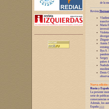
de la m
Revista
Iberoam
Vladímir
transfo
María E
inversi
Violett
diverge
Zbignie
Antón S
estrateg
Ilya A.
pandem
Sergey 
países 
Nadezhd
muslími
Denis G
observac
Nueva edición 
Rusia y España
La presente mono
serie de publica
consecuencias e
Además, los auto
España
>>>