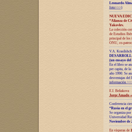
Leonardo Alm
foto>>>)
NUEVA EDIC
“Alianza de Civi
Yakovlev.
La colección con
de Estudios Ibér
principal de los
ONU, co-patroci
V.A. Krasílshch
DESARROLLO
(un ensayo del 
En el libro se a
per capita, de l
año 1990. Se ana
desventajas del 
información >>
E.I. Beliakova
Jorge Amado «r
Conferencia cien
“Rusia en el g
Se organiza por 
Universidad Rus
Noviembre de 
En vísperas de
1