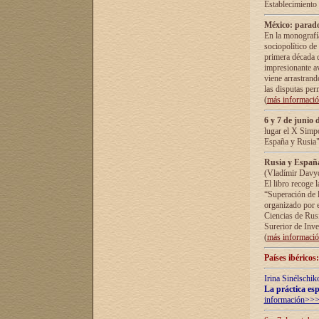
Establecimiento
México: parado
En la monografía
sociopolítico de
primera década d
impresionante a
viene arrastrand
las disputas pe
(
más informaci
6 y 7 de junio 
lugar el X Simp
España y Rusia"
Rusia y España 
(Vladímir Davyd
El libro recoge 
“Superación de l
organizado por e
Ciencias de Rus
Surerior de Inve
(
más informaci
Países ibéricos
Irina Sinélschik
La práctica esp
información>>