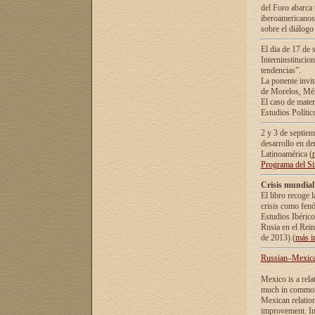
del Foro abarca 
iberoamericanos 
sobre el diálogo 
El dia de 17 de 
Interninstitucio
tendencias”.
La ponente inv
de Morelos, Méx
El caso de mate
Estudios Polític
2 y 3 de septie
desarrollo en de
Latinoamérica (
Programa del S
Crisis mundial
El libro recoge 
crisis como fen
Estudios Ibérico
Rusia en el Rei
de 2013) (
más i
Russian–Mexican
Mexico is a rela
much in common i
Mexican relation
improvement. In 