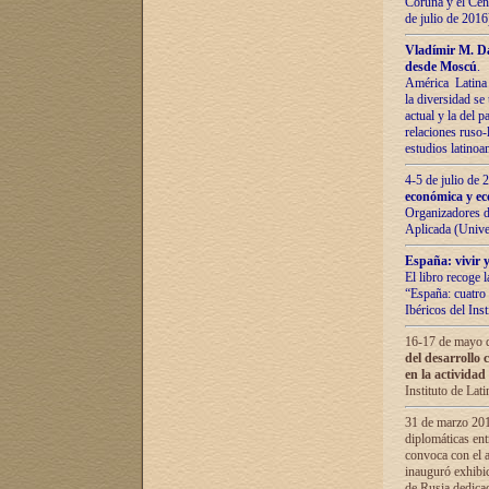
Coruña y el Cent
de julio de 201
Vladímir М. Da
desde Moscú
.
América Latina 
la diversidad se 
actual у lа del p
relaciones ruso-
estudios latino
4-5 de julio de
económica y ec
Organizadores d
Aplicada (Univ
España: vivir y
El libro recoge 
“España: cuatro 
Ibéricos del In
16-17 de mayo d
del desarrollo 
en la actividad
Instituto de La
31 de marzo 2016
diplomáticas en
convoca con el a
inauguró exhibi
de Rusia dedica