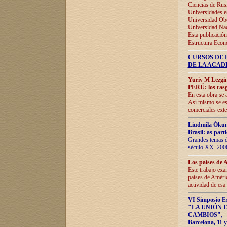
Ciencias de Rus
Universidades e
Universidad Obe
Universidad Na
Esta publicación
Estructura Econ
CURSOS DE 
DE LA ACAD
Yuriy M Lezgi
PERÚ: los rasg
En esta obra se 
Así mismo se est
comerciales exte
Liudmila Ókun
Brasil: as part
Grandes temas da
século XX–2006
Los países de 
Este trabajo exa
países de Améric
actividad de esa
VI Simposio E
"LA UNIÓN 
CAMBIOS"
,
Barcelona, 11 y