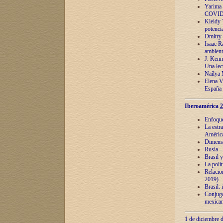
Yarima 
COVID
Kleidy 
potenci
Dmitry 
Isaac Ra
ambient
J. Kenn
Una lect
Naílya 
Elena 
España
Iberoamérica
2
Enfoques
La estr
América
Dimensi
Rusia – 
Brasil y
La polí
Relacion
2019)
Brasil: 
Conjugac
mexican
1 de diciembre d