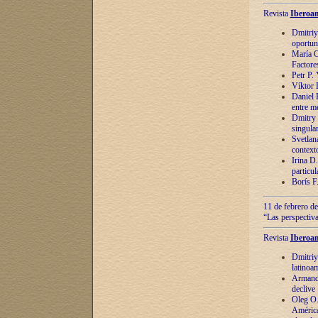
Revista
Iberoam
Dmitriy
oportun
María C
Factore
Petr P.
Víktor 
Daniel 
entre m
Dmitry 
singula
Svetlan
context
Irina D
particul
Borís F
11 de febrero de
“Las perspectiva
Revista
Iberoam
Dmitriy
latinoa
Armando
declive
Oleg O.
América