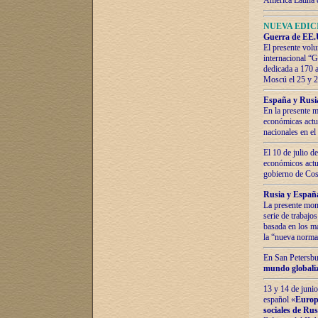
América Latina 
NUEVA EDICI
Guerra de EE.U
El presente volu
internacional “
dedicada a 170 
Moscú el 25 y 
España y Rusia:
En la presente m
económicas actua
nacionales en el
El 10 de julio d
económicos actua
gobierno de Cost
Rusia y España
La presente mono
serie de trabajo
basada en los ma
la “nueva norma
En San Petersbur
mundo globaliza
13 y 14 de junio
español «
Europa
sociales de Ru