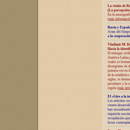
La visión de R
(La percepción
En la monografía
(
más informaci
Rusia y España
Actas del Simpo
a la cooperació
Vladímir M. D
Hacia la identi
El enfoque civil
América Latina pa
cuales se formar
divergentes de d
primera vez en l
de la estadística
siglos, se demue
peculiares y la 
región (
más inf
El «Giro a la 
Los artículos re
vienen desarroll
han encumbrado e
izquierda suscita
recopilación que
lector contempla