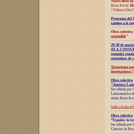
Nuevo libro en
Boris Koval.
He
// Editora Alfa-
Programa del 
camino a la coo
Obra colectiva
sostenible
"
29-30 de ma
(ILA-CONSULT
organizó ronda
argentinas de v
Terrorismo tra
internaciona
l 
Obra colectiva
”América Latin
fue editada por 
Latinoamérica de
titular Boris Ko
Salió a la luz el
Obra colectiva
“España: la tra
fue editada por 
Ciencias de Rus