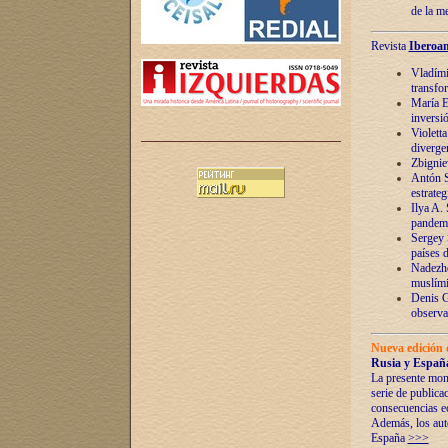
de la m
Revista
Iberoam
Vladímir
transfo
María E
inversi
Violett
diverge
Zbignie
Antón S
estrateg
Ilya A.
pandem
Sergey 
países 
Nadezhd
muslími
Denis G
observac
Nueva edición 
Rusia y España
La presente mono
serie de publica
consecuencias e
Además, los auto
España
>>>