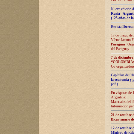
exterior de Madr
Nueva edición d
Rusia - Argent
(125 años de la
Revista
Iberoa
17 de marzo de 2
Víctor Jacinto 
Paraguay
.
Orga
del Paraguay.
7 de diciembre
“COLOMBIA:
Co-organizador
Capítulos del l
la economía y p
pdf )
En vísperas de 1
Argentina:
Materiales del li
Información para
21 de octubre 
Bicentenario d
12 de octubre 
Ministro de Rel