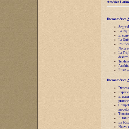
América Latina
Iberoamérica
2
Segurid
La izqu
El cons
La Unió
Insufic
Norte c
La Tripl
desarro
Tendenci
América
Rusia –
Iberoamérica
2
Dimensió
Experie
El acue
promoci
Competi
modelos
Transfo
El futu
En búsq
Nueva e