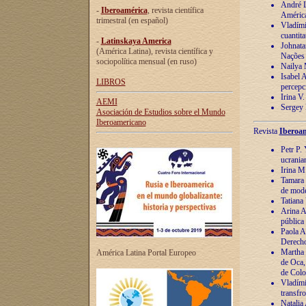
André Lu
-
Iberoamérica
, revista científica
América
trimestral (en español)
Vladímir
cuantita
-
Latinskaya America
Johnata
(América Latina), revista científica y
Nações
sociopolítica mensual (en ruso)
Nailya 
Isabel 
LIBROS
percepc
Irina V
AEMI
Sergey 
Asociación de Estudios sobre el Mundo
Iberoamericano
Revista
Iberoam
Petr P. 
ucrania
Irina M
Tamara 
de mode
Tatiana
Arina A
pública
Paola A
Derecho
Martha 
América Latina Portal Europeo
de Oca,
de Colo
Vladími
transfro
Natalia