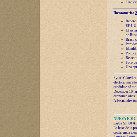
Tradici
Iberoamérica
2
Repercu
EE.UU
El sist
de Rusi
Brasil 
Partidos
Identida
Polític
Relacio
Foro de
Una apr
Pyotr Yakovlev,
electoral marath
candidate of the
December 10, and
economic ones. C
A.Fernandez on t
NUEVA EDICI
Cuba Sí! 60 Añ
La base de la pr
conferencia cien