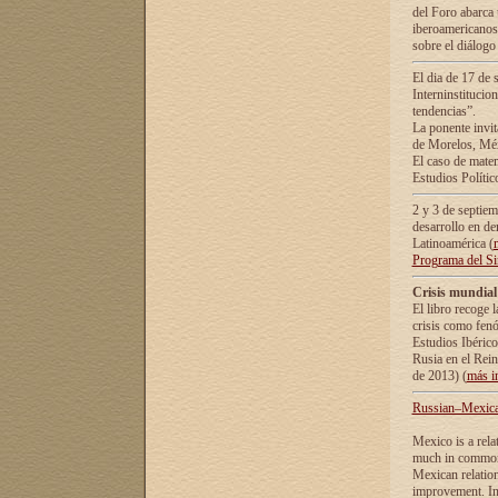
del Foro abarca 
iberoamericanos 
sobre el diálogo 
El dia de 17 de 
Interninstitucio
tendencias”.
La ponente inv
de Morelos, Méx
El caso de mate
Estudios Polític
2 y 3 de septie
desarrollo en de
Latinoamérica (
Programa del S
Crisis mundial
El libro recoge 
crisis como fen
Estudios Ibérico
Rusia en el Rei
de 2013) (
más i
Russian–Mexican
Mexico is a rela
much in common i
Mexican relation
improvement. In 