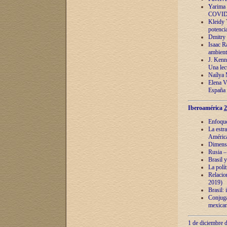
Yarima 
COVID
Kleidy 
potenci
Dmitry 
Isaac Ra
ambient
J. Kenn
Una lect
Naílya 
Elena 
España
Iberoamérica
2
Enfoques
La estr
América
Dimensi
Rusia – 
Brasil y
La polí
Relacion
2019)
Brasil: 
Conjugac
mexican
1 de diciembre d