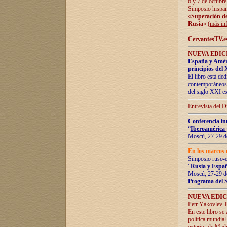
6 y 7 de octubre
Simposio hispan
«
Superación de 
Rusia
» (
más in
CervantesTV.e
NUEVA EDICI
España y Améric
principios del 
El libro está de
contemporáneos -
del siglo XXI ex
Entrevista del 
Conferencia in
“
Iberoamérica 
Moscú, 27-29 de
En los marcos 
Simposio ruso-
"
Rusia y Españ
Moscú, 27-29 de
Programa del 
NUEVA EDIC
Petr Yákovlev.
En este libro se
política mundial