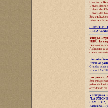
Ciencias de Rus
Universidades e
Universidad Obe
Universidad Na
Esta publicación
Estructura Econ
CURSOS DE 
DE LA ACAD
Yuriy M Lezgi
PERÚ: los rasg
En esta obra se 
Así mismo se est
comerciales exte
Liudmila Ókun
Brasil: as part
Grandes temas da
século XX–2006
Los países de 
Este trabajo exa
países de Améric
actividad de esa
VI Simposio E
"LA UNIÓN 
CAMBIOS"
,
Barcelona, 11 y