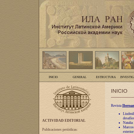
INICIO
GENERAL
ESTRUCTURA
INVESTI
INICIO
Revista
Iberoam
Liudmil
desafíos
ACTIVIDAD EDITORIAL
Natalia
Marcos A
Publicaciones periódicas:
exterio