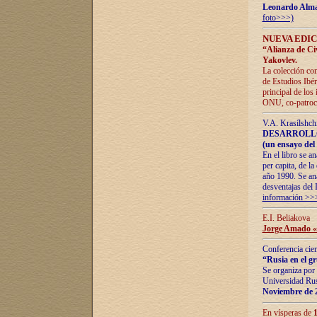
Leonardo Alm
foto>>>)
NUEVA EDIC
“Alianza de Civi
Yakovlev.
La colección con
de Estudios Ibér
principal de los
ONU, co-patroci
V.A. Krasílshch
DESARROLLO
(un ensayo del 
En el libro se a
per capita, de l
año 1990. Se ana
desventajas del 
información >>
E.I. Beliakova
Jorge Amado «r
Conferencia cien
“Rusia en el g
Se organiza por 
Universidad Rus
Noviembre de 
En vísperas de
1