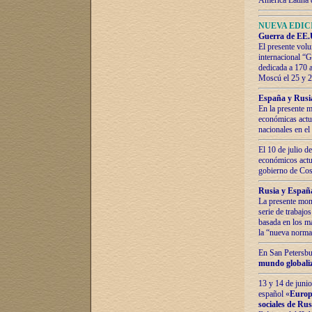
América Latina 
NUEVA EDICI
Guerra de EE.U
El presente volu
internacional “
dedicada a 170 
Moscú el 25 y 
España y Rusia:
En la presente m
económicas actua
nacionales en el
El 10 de julio d
económicos actua
gobierno de Cost
Rusia y España
La presente mono
serie de trabajo
basada en los ma
la “nueva norma
En San Petersbur
mundo globaliza
13 y 14 de junio
español «
Europa
sociales de Ru