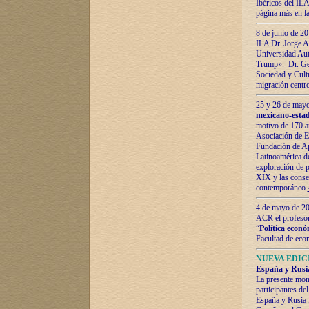
Ibéricos del ILA
página más en la
8 de junio de 20
ILA Dr. Jorge Al
Universidad Aut
Trump». Dr. Ger
Sociedad y Cultu
migración centr
25 y 26 de mayo 
mexicano-estad
motivo de 170 a
Asociación de E
Fundación de Ap
Latinoamérica d
exploración de p
XIX y las consec
contemporáneo
4 de mayo de 201
ACR el profeso
“
Política econó
Facultad de eco
NUEVA EDICI
España y Rusia 
La presente mono
participantes d
España y Rusia f