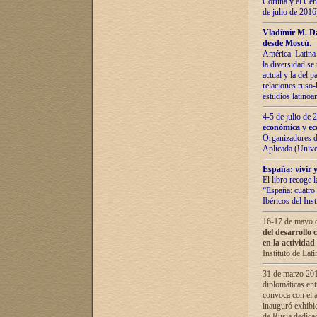
Coruña y el Cent
de julio de 201
Vladímir М. Da
desde Moscú
.
América Latina 
la diversidad se 
actual у lа del p
relaciones ruso-
estudios latino
4-5 de julio de
económica y ec
Organizadores d
Aplicada (Univ
España: vivir y
El libro recoge 
“España: cuatro 
Ibéricos del In
16-17 de mayo d
del desarrollo 
en la actividad
Instituto de La
31 de marzo 2016
diplomáticas en
convoca con el a
inauguró exhibi
de Rusia dedica