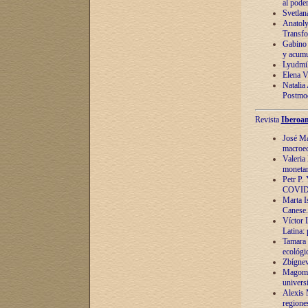
al pode
Svetlan
Anatoly
Transfo
Gabino 
y acumu
Lyudmil
Elena V.
Natalia
Postmod
Revista
Iberoam
José Ma
macroec
Valeria
monetari
Petr P.
COVID
Marta Is
Canese. 
Víctor 
Latina:
Tamara 
ecológi
Zbígnev
Magomed
univers
Alexis 
regiones