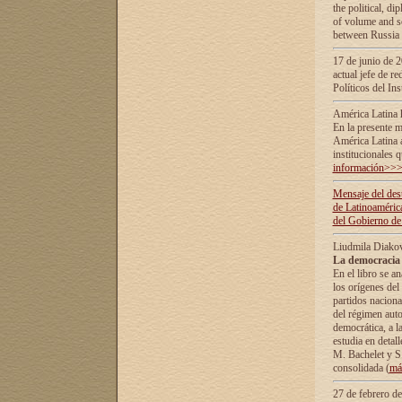
the political, d
of volume and sc
between Russia 
17 de junio de 2
actual jefe de r
Políticos del In
América Latina 
En la presente m
América Latina 
institucionales 
información>>
Mensaje del dest
de Latinoaméric
del Gobierno de
Liudmila Diako
La democracia 
En el libro se a
los orígenes del 
partidos naciona
del régimen auto
democrática, а l
estudia en detall
М. Bachelet у S.
consolidada (
má
27 de febrero d