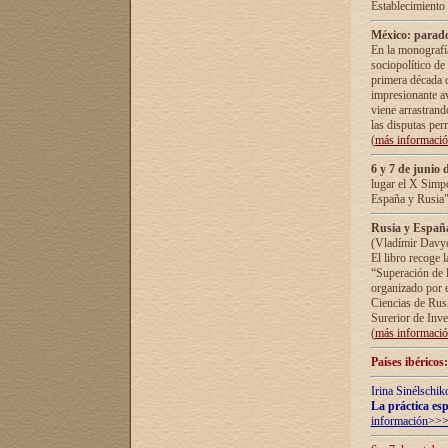
Establecimiento
México: parado
En la monografía
sociopolítico de
primera década d
impresionante a
viene arrastrand
las disputas pe
(
más informaci
6 y 7 de junio 
lugar el X Simp
España y Rusia"
Rusia y España 
(Vladímir Davyd
El libro recoge 
“Superación de l
organizado por e
Ciencias de Rus
Surerior de Inve
(
más informaci
Países ibéricos
Irina Sinélschik
La práctica esp
información>>