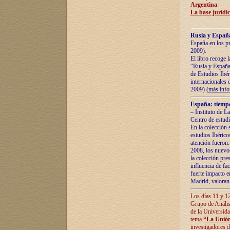
Argentina
:
La base jurídic
Rusia y España
España en los pr
2009).
El libro recoge 
“Rusia y España 
de Estudios Ibér
internacionales 
2009) (
más inf
España: tiempo
– Instituto de L
Centro de estud
En la colección 
estudios Ibérico
atención fueron:
2008, los nuevos
la colección pre
influencia de fac
fuerte impacto en
Madrid, valoran 
Los días 11 y 12
Grupo de Anális
de la Universida
tema
“La Unión
investigadores d