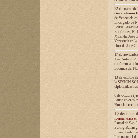
22 de marzo de 2
Generalísimo F
de Venezuela en
Encargado de Neg
Pedro Calzadilla
Bohórquez, Ph.D.
Miranda, José G
Venezuela en la 
libro de José G
17 de noviembre
José Antonio Am
conferencia sobr
Botánica del Nu
13 de octubre de
la SESIÓN SOLEM
diplomáticas rus
8 de octubre (j
Latina en el mun
Hutschenreuter 
1-3 de octubre 
Iberoamérica en 
Estatal de San P
Bering-Bellinsg
Rusia, Gobernac
Internacional de