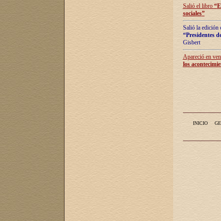
Salió el libro
“
E
sociales
”
Salió la edición
“Presidentes de
Gisbert
Apareció en vent
los acontecimie
INICIO
GE