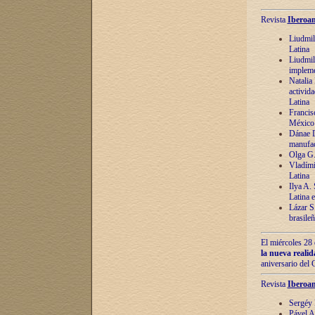
Revista
Iberoam
Liudmil
Latina
Liudmil
impleme
Natalia
activida
Latina
Francis
México 
Dánae D
manufac
Olga G.
Vladími
Latina
Ilya A.
Latina 
Lázar S.
brasile
El miércoles 28 
la nueva reali
aniversario del
Revista
Iberoam
Sergéy 
Pável A