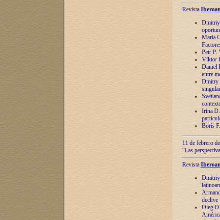
Revista
Iberoam
Dmitriy
oportun
María C
Factore
Petr P.
Víktor 
Daniel 
entre m
Dmitry 
singula
Svetlan
context
Irina D
particul
Borís F
11 de febrero de
“Las perspectiva
Revista
Iberoam
Dmitriy
latinoa
Armando
declive
Oleg O.
América