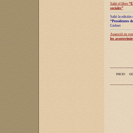
Salió el libro
“
E
sociales
”
Salió la edición
“Presidentes de
Gisbert
Apareció en vent
los acontecimie
INICIO
GE