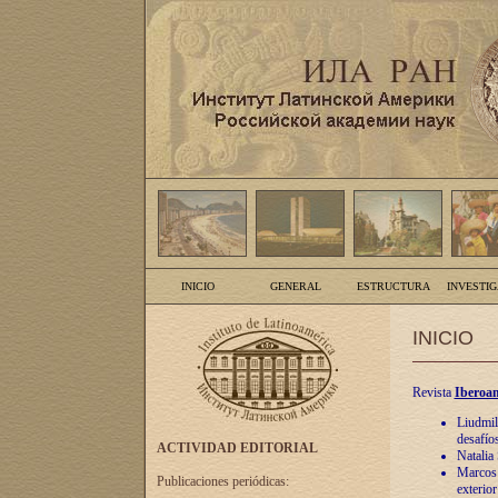
INICIO
GENERAL
ESTRUCTURA
INVESTI
INICIO
Revista
Iberoam
Liudmil
desafíos
ACTIVIDAD EDITORIAL
Natalia
Marcos A
Publicaciones periódicas:
exterio