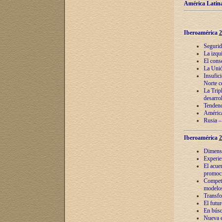
América Latina
Iberoamérica
2
Segurid
La izqu
El cons
La Unió
Insufic
Norte c
La Tripl
desarro
Tendenci
América
Rusia –
Iberoamérica
2
Dimensió
Experie
El acue
promoci
Competi
modelos
Transfo
El futu
En búsq
Nueva e