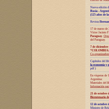
exterior de Madr
Nueva edición d
Rusia - Argent
(125 años de la
Revista
Iberoa
17 de marzo de 2
Víctor Jacinto 
Paraguay
.
Orga
del Paraguay.
7 de diciembre
“COLOMBIA:
Co-organizador
Capítulos del l
la economía y p
pdf )
En vísperas de 1
Argentina:
Materiales del li
Información para
21 de octubre 
Bicentenario d
12 de octubre 
Ministro de Rel