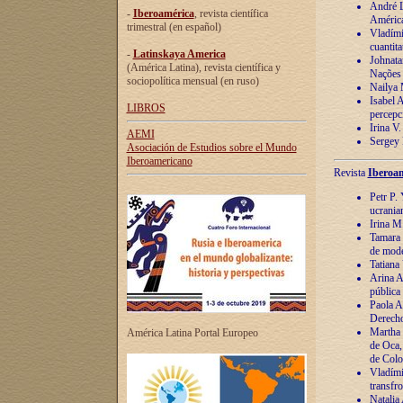
André Lu
-
Iberoamérica
, revista científica
América
trimestral (en español)
Vladímir
cuantita
-
Latinskaya America
Johnata
(América Latina), revista científica y
Nações
sociopolítica mensual (en ruso)
Nailya 
Isabel 
LIBROS
percepc
Irina V
AEMI
Sergey 
Asociación de Estudios sobre el Mundo
Iberoamericano
Revista
Iberoam
Petr P. 
ucrania
Irina M
Tamara 
de mode
Tatiana
Arina A
pública
Paola A
Derecho
Martha 
América Latina Portal Europeo
de Oca,
de Colo
Vladími
transfro
Natalia