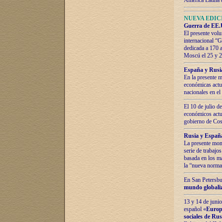
América Latina 
NUEVA EDICI
Guerra de EE.U
El presente volu
internacional “
dedicada a 170 
Moscú el 25 y 
España y Rusia:
En la presente m
económicas actua
nacionales en el
El 10 de julio d
económicos actua
gobierno de Cost
Rusia y España
La presente mono
serie de trabajo
basada en los ma
la “nueva norma
En San Petersbur
mundo globaliza
13 y 14 de junio
español «
Europa
sociales de Ru