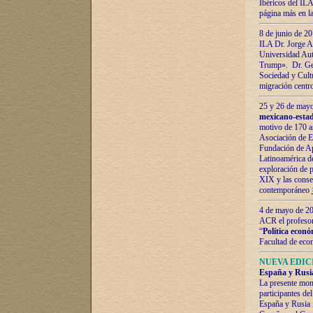
Ibéricos del ILA
página más en la
8 de junio de 20
ILA Dr. Jorge Al
Universidad Aut
Trump». Dr. Ger
Sociedad y Cultu
migración centr
25 y 26 de mayo 
mexicano-estad
motivo de 170 a
Asociación de E
Fundación de Ap
Latinoamérica d
exploración de p
XIX y las consec
contemporáneo
4 de mayo de 201
ACR el profeso
“
Política econó
Facultad de eco
NUEVA EDICI
España y Rusia 
La presente mono
participantes d
España y Rusia f