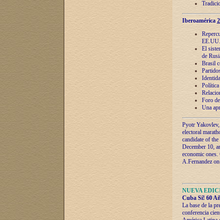
Tradici
Iberoamérica
2
Repercu
EE.UU
El sist
de Rusi
Brasil 
Partidos
Identida
Polític
Relacio
Foro de
Una apr
Pyotr Yakovlev,
electoral marath
candidate of the
December 10, and
economic ones. C
A.Fernandez on t
NUEVA EDICI
Cuba Sí! 60 Añ
La base de la pr
conferencia cien