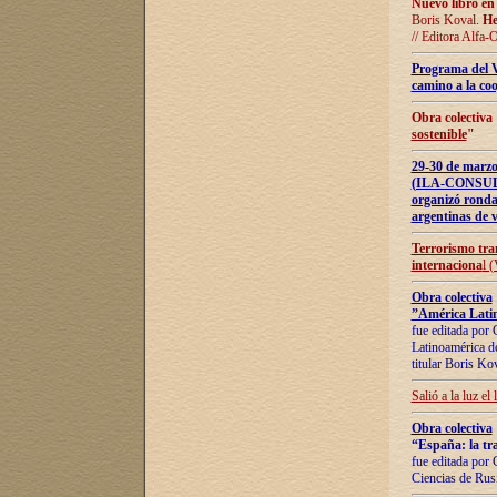
Nuevo libro en
Boris Koval.
He
// Editora Alfa-
Programa del 
camino a la coo
Obra colectiva
sostenible
"
29-30 de ma
(ILA-CONSULT
organizó ronda
argentinas de v
Terrorismo tra
internaciona
l 
Obra colectiva
”América Latin
fue editada por 
Latinoamérica de
titular Boris Ko
Salió a la luz el
Obra colectiva
“España: la tra
fue editada por 
Ciencias de Rus