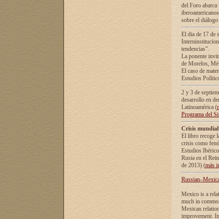
del Foro abarca 
iberoamericanos 
sobre el diálogo 
El dia de 17 de 
Interninstitucio
tendencias”.
La ponente inv
de Morelos, Méx
El caso de mate
Estudios Polític
2 y 3 de septie
desarrollo en de
Latinoamérica (
Programa del S
Crisis mundial
El libro recoge 
crisis como fen
Estudios Ibérico
Rusia en el Rei
de 2013) (
más i
Russian–Mexican
Mexico is a rela
much in common i
Mexican relation
improvement. In 