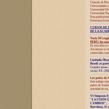
Ciencias de Rus
Universidades e
Universidad Obe
Universidad Na
Esta publicación
Estructura Econ
CURSOS DE 
DE LA ACAD
Yuriy M Lezgi
PERÚ: los rasg
En esta obra se 
Así mismo se est
comerciales exte
Liudmila Ókun
Brasil: as part
Grandes temas da
século XX–2006
Los países de 
Este trabajo exa
países de Améric
actividad de esa
VI Simposio E
"LA UNIÓN 
CAMBIOS"
,
Barcelona, 11 y