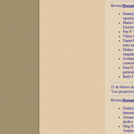
Revista
Iberoam
Dmitriy
oportun
María C
Factore
Petr P.
Víktor 
Daniel 
entre m
Dmitry 
singula
Svetlan
context
Irina D
particul
Borís F
11 de febrero de
“Las perspectiva
Revista
Iberoam
Dmitriy
latinoa
Armando
declive
Oleg O.
América