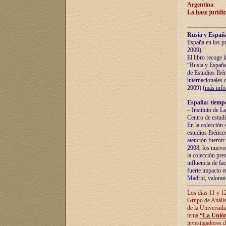
Argentina
:
La base jurídic
Rusia y España
España en los pr
2009).
El libro recoge 
“Rusia y España 
de Estudios Ibér
internacionales 
2009) (
más inf
España: tiempo
– Instituto de L
Centro de estud
En la colección 
estudios Ibérico
atención fueron:
2008, los nuevos
la colección pre
influencia de fac
fuerte impacto en
Madrid, valoran 
Los días 11 y 12
Grupo de Anális
de la Universida
tema
“La Unión
investigadores d