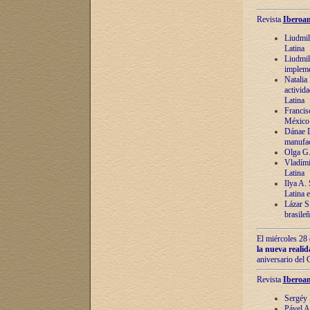
Revista
Iberoam
Liudmil
Latina
Liudmil
impleme
Natalia
activida
Latina
Francis
México 
Dánae D
manufac
Olga G.
Vladími
Latina
Ilya A.
Latina 
Lázar S.
brasile
El miércoles 28 
la nueva reali
aniversario del
Revista
Iberoam
Sergéy 
Pável A