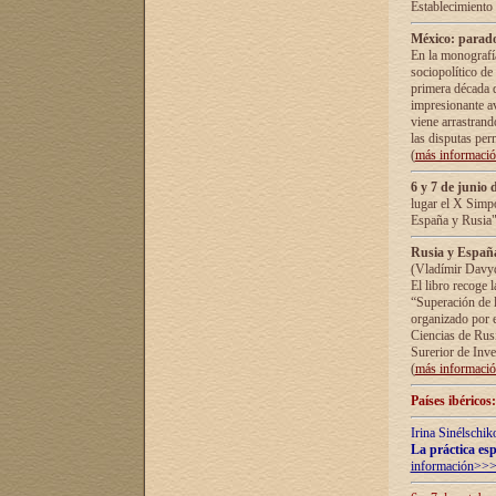
Establecimiento
México: parado
En la monografía
sociopolítico de
primera década d
impresionante a
viene arrastrand
las disputas pe
(
más informaci
6 y 7 de junio 
lugar el X Simp
España y Rusia"
Rusia y España 
(Vladímir Davyd
El libro recoge 
“Superación de l
organizado por e
Ciencias de Rus
Surerior de Inve
(
más informaci
Países ibéricos
Irina Sinélschik
La práctica esp
información>>