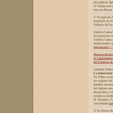
the political, d
of volume and sc
between Russia 
17 de junio de 2
actual jefe de r
Políticos del In
América Latina 
En la presente m
América Latina 
institucionales 
información>>
Mensaje del dest
de Latinoaméric
del Gobierno de
Liudmila Diako
La democracia 
En el libro se a
los orígenes del 
partidos naciona
del régimen auto
democrática, а l
estudia en detall
М. Bachelet у S.
consolidada (
má
27 de febrero d