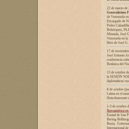
22 de marzo de 2
Generalísimo F
de Venezuela en
Encargado de Neg
Pedro Calzadilla
Bohórquez, Ph.D.
Miranda, José G
Venezuela en la 
libro de José G
17 de noviembre
José Antonio Am
conferencia sobr
Botánica del Nu
13 de octubre de
la SESIÓN SOLEM
diplomáticas rus
8 de octubre (j
Latina en el mun
Hutschenreuter 
1-3 de octubre 
Iberoamérica en 
Estatal de San P
Bering-Bellinsg
Rusia, Gobernac
Internacional de