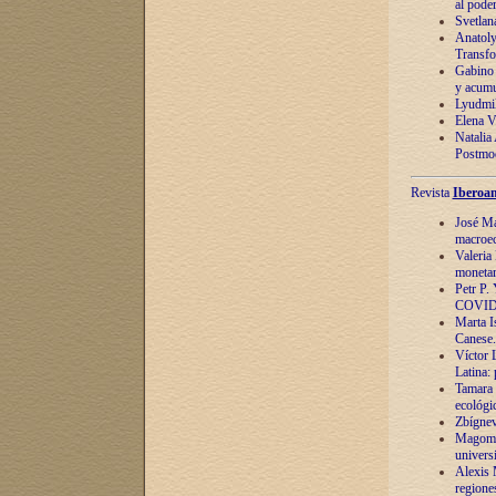
al pode
Svetlan
Anatoly
Transfo
Gabino 
y acumu
Lyudmil
Elena V.
Natalia
Postmod
Revista
Iberoam
José Ma
macroec
Valeria
monetari
Petr P.
COVID
Marta Is
Canese. 
Víctor 
Latina:
Tamara 
ecológi
Zbígnev
Magomed
univers
Alexis 
regiones