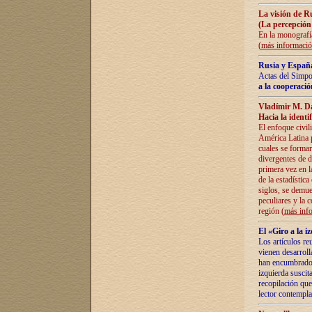
La visión de R
(La percepción
En la monografía
(
más informaci
Rusia y España
Actas del Simpo
a la cooperació
Vladímir M. D
Hacia la identi
El enfoque civil
América Latina pa
cuales se formar
divergentes de d
primera vez en l
de la estadística
siglos, se demue
peculiares y la 
región (
más inf
El «Giro a la 
Los artículos re
vienen desarroll
han encumbrado e
izquierda suscita
recopilación que
lector contempla