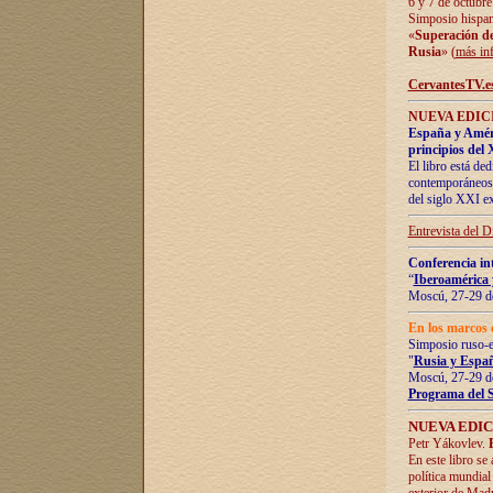
6 y 7 de octubre
Simposio hispan
«
Superación de 
Rusia
» (
más in
CervantesTV.e
NUEVA EDICI
España y Améric
principios del 
El libro está de
contemporáneos -
del siglo XXI ex
Entrevista del 
Conferencia in
“
Iberoamérica 
Moscú, 27-29 de
En los marcos 
Simposio ruso-
"
Rusia y Españ
Moscú, 27-29 de
Programa del 
NUEVA EDIC
Petr Yákovlev.
En este libro se
política mundial