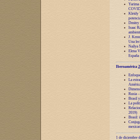
Yarima 
COVID
Kleidy 
potenci
Dmitry 
Isaac Ra
ambient
J. Kenn
Una lect
Naílya 
Elena 
España
Iberoamérica
2
Enfoques
La estr
América
Dimensi
Rusia – 
Brasil y
La polí
Relacion
2019)
Brasil: 
Conjugac
mexican
1 de diciembre d