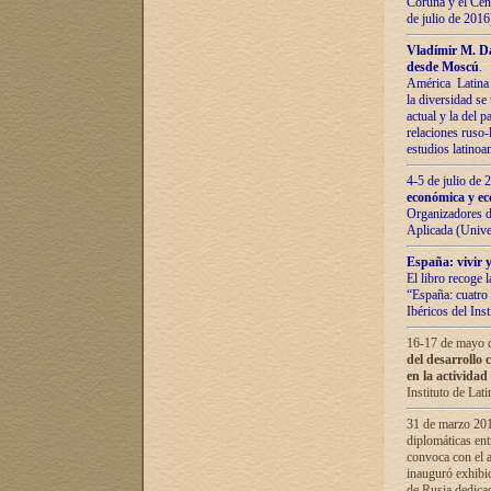
Coruña y el Cent
de julio de 201
Vladímir М. Da
desde Moscú
.
América Latina 
la diversidad se 
actual у lа del p
relaciones ruso-
estudios latino
4-5 de julio de
económica y ec
Organizadores d
Aplicada (Univ
España: vivir y
El libro recoge 
“España: cuatro 
Ibéricos del In
16-17 de mayo d
del desarrollo 
en la actividad
Instituto de La
31 de marzo 2016
diplomáticas en
convoca con el a
inauguró exhibi
de Rusia dedica