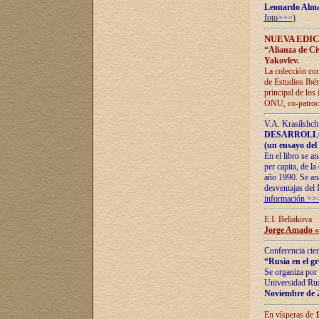
Leonardo Alm
foto>>>)
NUEVA EDIC
“Alianza de Civi
Yakovlev.
La colección con
de Estudios Ibér
principal de los
ONU, co-patroci
V.A. Krasílshch
DESARROLLO
(un ensayo del 
En el libro se a
per capita, de l
año 1990. Se ana
desventajas del 
información >>
E.I. Beliakova
Jorge Amado «r
Conferencia cien
“Rusia en el g
Se organiza por 
Universidad Rus
Noviembre de 
En vísperas de
1