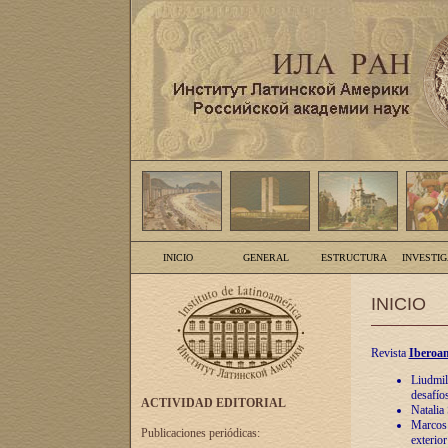
INICIO
GENERAL
ESTRUCTURA
INVESTI
INICIO
Revista
Iberoam
Liudmil
desafíos
ACTIVIDAD EDITORIAL
Natalia
Marcos A
Publicaciones periódicas:
exterio