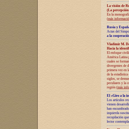
La visión de R
(La percepción
En la monografía
(
más informaci
Rusia y España
Actas del Simpo
a la cooperació
Vladímir M. D
Hacia la identi
El enfoque civil
América Latina pa
cuales se formar
divergentes de d
primera vez en l
de la estadística
siglos, se demue
peculiares y la 
región (
más inf
El «Giro a la 
Los artículos re
vienen desarroll
han encumbrado e
izquierda suscita
recopilación que
lector contempla