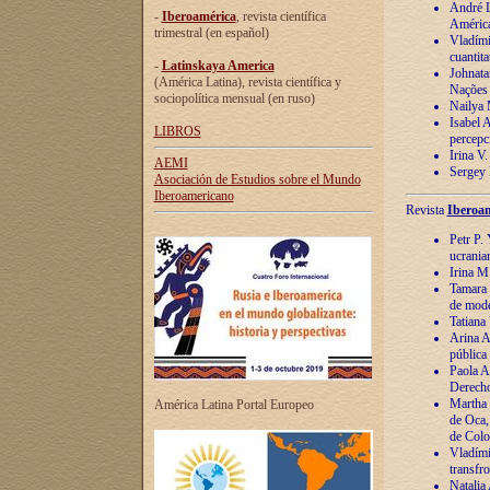
André Lu
-
Iberoamérica
, revista científica
América
trimestral (en español)
Vladímir
cuantita
-
Latinskaya America
Johnata
(América Latina), revista científica y
Nações
sociopolítica mensual (en ruso)
Nailya 
Isabel 
LIBROS
percepc
Irina V
AEMI
Sergey 
Asociación de Estudios sobre el Mundo
Iberoamericano
Revista
Iberoam
Petr P. 
ucrania
Irina M
Tamara 
de mode
Tatiana
Arina A
pública
Paola A
Derecho
Martha 
América Latina Portal Europeo
de Oca,
de Colo
Vladími
transfro
Natalia