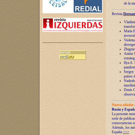
de la m
Revista
Iberoam
Vladímir
transfo
María E
inversi
Violett
diverge
Zbignie
Antón S
estrateg
Ilya A.
pandem
Sergey 
países 
Nadezhd
muslími
Denis G
observac
Nueva edición 
Rusia y España
La presente mono
serie de publica
consecuencias e
Además, los auto
España
>>>