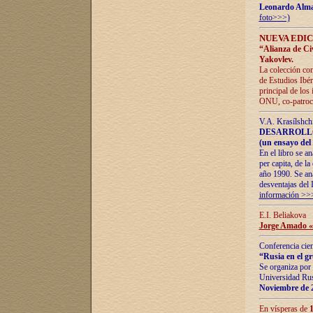
Leonardo Alm
foto>>>)
NUEVA EDIC
“Alianza de Civi
Yakovlev.
La colección con
de Estudios Ibér
principal de los
ONU, co-patroci
V.A. Krasílshch
DESARROLLO
(un ensayo del 
En el libro se a
per capita, de l
año 1990. Se ana
desventajas del 
información >>
E.I. Beliakova
Jorge Amado «r
Conferencia cien
“Rusia en el g
Se organiza por 
Universidad Rus
Noviembre de 
En vísperas de
1