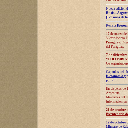
exterior de Madr
Nueva edición d
Rusia - Argent
(125 años de la
Revista
Iberoa
17 de marzo de 2
Víctor Jacinto 
Paraguay
.
Orga
del Paraguay.
7 de diciembre
“COLOMBIA:
Co-organizador
Capítulos del l
la economía y p
pdf )
En vísperas de 1
Argentina:
Materiales del li
Información para
21 de octubre 
Bicentenario d
12 de octubre 
Ministro de Rel