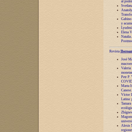
al pode
Svetlan
Anatoly
Transfo
Gabino 
y acumu
Lyudmil
Elena V.
Natalia
Postmod
Revista
Iberoam
José Ma
macroec
Valeria
monetari
Petr P.
COVID
Marta Is
Canese. 
Víctor 
Latina:
Tamara 
ecológi
Zbígnev
Magomed
univers
Alexis 
regiones