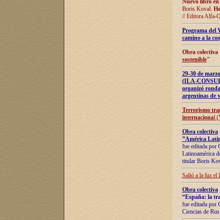
Nuevo libro en
Boris Koval.
He
// Editora Alfa-
Programa del 
camino a la coo
Obra colectiva
sostenible
"
29-30 de ma
(ILA-CONSULT
organizó ronda
argentinas de v
Terrorismo tra
internaciona
l 
Obra colectiva
”América Latin
fue editada por 
Latinoamérica de
titular Boris Ko
Salió a la luz el
Obra colectiva
“España: la tra
fue editada por 
Ciencias de Rus