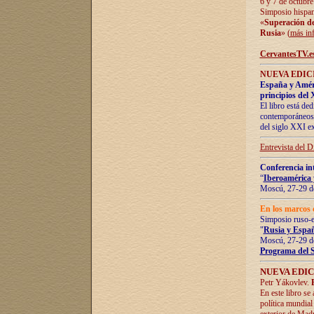
6 y 7 de octubre
Simposio hispan
«
Superación de 
Rusia
» (
más in
CervantesTV.e
NUEVA EDICI
España y Améric
principios del 
El libro está de
contemporáneos -
del siglo XXI ex
Entrevista del 
Conferencia in
“
Iberoamérica 
Moscú, 27-29 de
En los marcos 
Simposio ruso-
"
Rusia y Españ
Moscú, 27-29 de
Programa del 
NUEVA EDIC
Petr Yákovlev.
En este libro se
política mundial