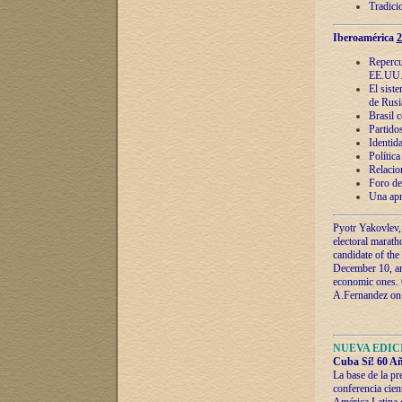
Tradici
Iberoamérica
2
Repercu
EE.UU
El sist
de Rusi
Brasil 
Partidos
Identida
Polític
Relacio
Foro de
Una apr
Pyotr Yakovlev,
electoral marath
candidate of the
December 10, and
economic ones. C
A.Fernandez on t
NUEVA EDICI
Cuba Sí! 60 Añ
La base de la pr
conferencia cien