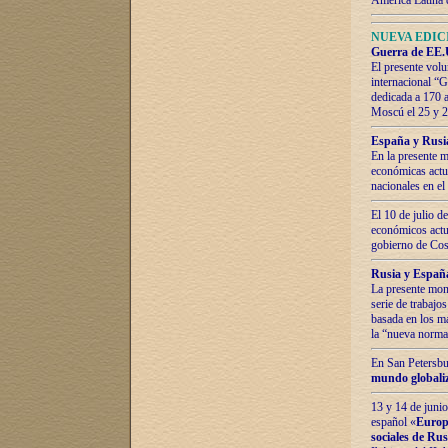
América Latina 
NUEVA EDICI
Guerra de EE.U
El presente volu
internacional “
dedicada a 170 
Moscú el 25 y 
España y Rusia:
En la presente m
económicas actua
nacionales en el
El 10 de julio d
económicos actua
gobierno de Cost
Rusia y España
La presente mono
serie de trabajo
basada en los ma
la “nueva norma
En San Petersbur
mundo globaliza
13 y 14 de junio
español «
Europa
sociales de Ru