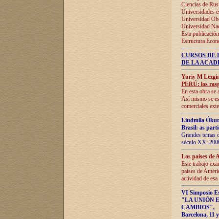
Ciencias de Rus
Universidades e
Universidad Obe
Universidad Na
Esta publicación
Estructura Econ
CURSOS DE 
DE LA ACAD
Yuriy M Lezgi
PERÚ: los rasg
En esta obra se 
Así mismo se est
comerciales exte
Liudmila Ókun
Brasil: as part
Grandes temas da
século XX–2006
Los países de 
Este trabajo exa
países de Améric
actividad de esa
VI Simposio E
"LA UNIÓN 
CAMBIOS"
,
Barcelona, 11 y