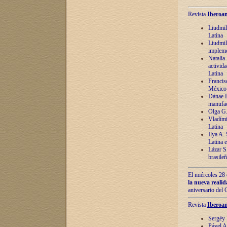
Revista
Iberoam
Liudmil
Latina
Liudmil
impleme
Natalia
activida
Latina
Francis
México 
Dánae D
manufac
Olga G.
Vladími
Latina
Ilya A.
Latina 
Lázar S.
brasile
El miércoles 28 
la nueva reali
aniversario del
Revista
Iberoam
Sergéy 
Pável A