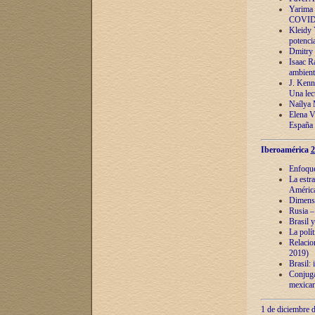
Yarima 
COVID
Kleidy 
potenci
Dmitry 
Isaac Ra
ambient
J. Kenn
Una lect
Naílya 
Elena 
España
Iberoamérica
2
Enfoques
La estr
América
Dimensi
Rusia – 
Brasil y
La polí
Relacion
2019)
Brasil: 
Conjugac
mexican
1 de diciembre d