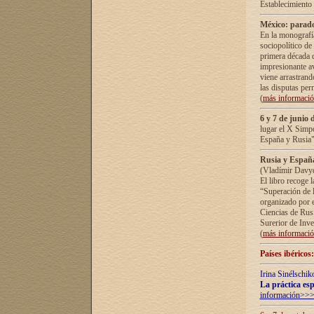
Establecimiento
México: parado
En la monografía
sociopolítico de
primera década d
impresionante a
viene arrastrand
las disputas pe
(
más informaci
6 y 7 de junio 
lugar el X Simp
España y Rusia"
Rusia y España 
(Vladímir Davyd
El libro recoge 
“Superación de l
organizado por e
Ciencias de Rus
Surerior de Inve
(
más informaci
Países ibéricos
Irina Sinélschik
La práctica esp
información>>