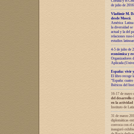
Coruña y el Cent
de julio de 201
Vladímir М. Da
desde Moscú
.
América Latina 
la diversidad se 
actual у lа del p
relaciones ruso-
estudios latino
4-5 de julio de
económica y ec
Organizadores d
Aplicada (Univ
España: vivir y
El libro recoge 
“España: cuatro 
Ibéricos del In
16-17 de mayo d
del desarrollo 
en la actividad
Instituto de La
31 de marzo 2016
diplomáticas en
convoca con el a
inauguró exhibi
de Rusia dedica