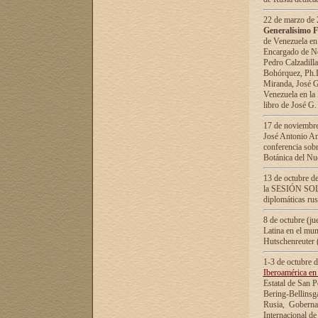
22 de marzo de 2
Generalísimo F
de Venezuela en
Encargado de Neg
Pedro Calzadilla
Bohórquez, Ph.D.
Miranda, José G
Venezuela en la 
libro de José G
17 de noviembre
José Antonio Am
conferencia sobr
Botánica del Nu
13 de octubre de
la SESIÓN SOLEM
diplomáticas rus
8 de octubre (j
Latina en el mun
Hutschenreuter 
1-3 de octubre 
Iberoamérica en 
Estatal de San P
Bering-Bellinsg
Rusia, Gobernac
Internacional de