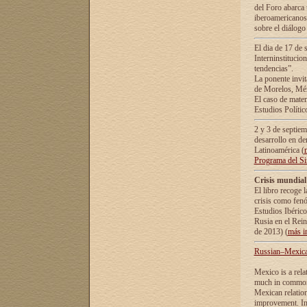
del Foro abarca 
iberoamericanos 
sobre el diálogo 
El dia de 17 de 
Interninstitucio
tendencias”.
La ponente inv
de Morelos, Méx
El caso de mate
Estudios Polític
2 y 3 de septie
desarrollo en de
Latinoamérica (
Programa del S
Crisis mundial
El libro recoge 
crisis como fen
Estudios Ibérico
Rusia en el Rei
de 2013) (
más i
Russian–Mexican
Mexico is a rela
much in common i
Mexican relation
improvement. In 