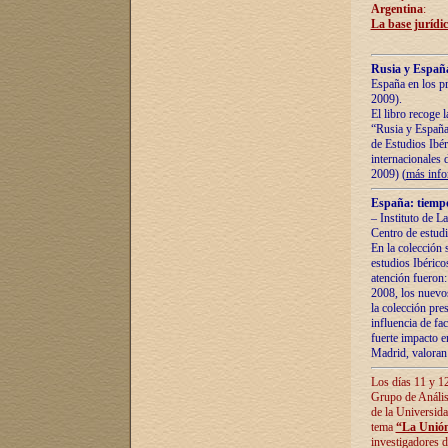
Argentina
:
La base jurídic
Rusia y España
España en los pr
2009).
El libro recoge 
“Rusia y España 
de Estudios Ibér
internacionales 
2009) (
más inf
España: tiempo
– Instituto de L
Centro de estud
En la colección 
estudios Ibérico
atención fueron:
2008, los nuevos
la colección pre
influencia de fac
fuerte impacto en
Madrid, valoran 
Los días 11 y 12
Grupo de Anális
de la Universida
tema
“La Unión
investigadores d