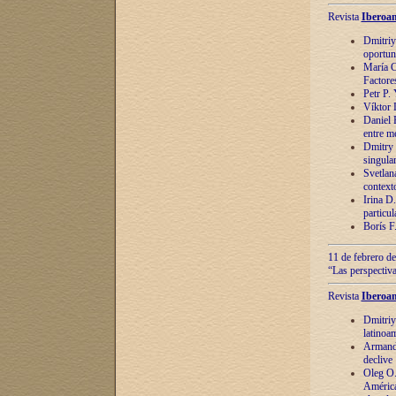
Revista
Iberoam
Dmitriy
oportun
María C
Factore
Petr P.
Víktor 
Daniel 
entre m
Dmitry 
singula
Svetlan
context
Irina D
particul
Borís F
11 de febrero de
“Las perspectiva
Revista
Iberoam
Dmitriy
latinoa
Armando
declive
Oleg O.
América