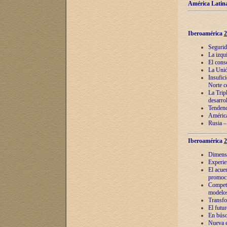
América Latina
Iberoamérica
2
Segurid
La izqu
El cons
La Unió
Insufic
Norte c
La Tripl
desarro
Tendenci
América
Rusia –
Iberoamérica
2
Dimensió
Experie
El acue
promoci
Competi
modelos
Transfo
El futu
En búsq
Nueva e