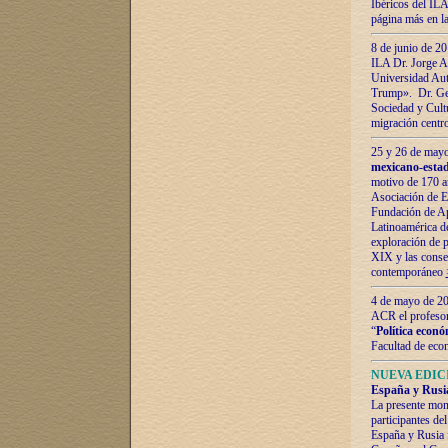
Ibéricos del ILA
página más en la
8 de junio de 20
ILA Dr. Jorge Al
Universidad Aut
Trump». Dr. Ger
Sociedad y Cultu
migración centr
25 y 26 de mayo 
mexicano-estad
motivo de 170 a
Asociación de E
Fundación de Ap
Latinoamérica d
exploración de p
XIX y las consec
contemporáneo
4 de mayo de 201
ACR el profeso
“
Política econó
Facultad de eco
NUEVA EDICI
España y Rusia 
La presente mono
participantes d
España y Rusia f