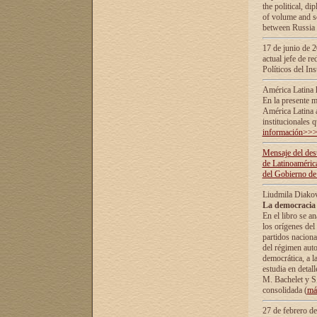
the political, d
of volume and sc
between Russia 
17 de junio de 2
actual jefe de r
Políticos del In
América Latina 
En la presente m
América Latina 
institucionales 
información>>
Mensaje del dest
de Latinoaméric
del Gobierno de
Liudmila Diako
La democracia 
En el libro se a
los orígenes del 
partidos naciona
del régimen auto
democrática, а l
estudia en detall
М. Bachelet у S.
consolidada (
má
27 de febrero d