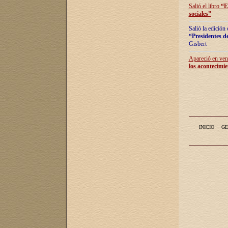
Salió el libro
“
E
sociales
”
Salió la edición
“Presidentes de
Gisbert
Apareció en vent
los acontecimie
INICIO
GE