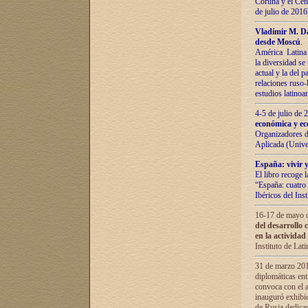
Coruña y el Cent
de julio de 201
Vladímir М. Da
desde Moscú
.
América Latina 
la diversidad se 
actual у lа del p
relaciones ruso-
estudios latino
4-5 de julio de
económica y ec
Organizadores d
Aplicada (Univ
España: vivir y
El libro recoge 
“España: cuatro 
Ibéricos del In
16-17 de mayo d
del desarrollo 
en la actividad
Instituto de La
31 de marzo 2016
diplomáticas en
convoca con el a
inauguró exhibi
de Rusia dedica