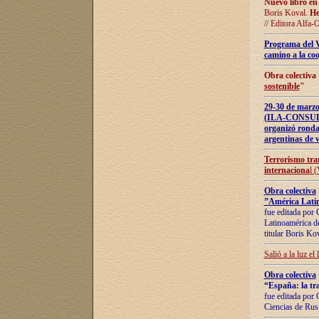
Nuevo libro en
Boris Koval.
He
// Editora Alfa-
Programa del 
camino a la coo
Obra colectiva
sostenible
"
29-30 de ma
(ILA-CONSULT
organizó ronda
argentinas de v
Terrorismo tra
internaciona
l 
Obra colectiva
”América Latin
fue editada por 
Latinoamérica de
titular Boris Ko
Salió a la luz el
Obra colectiva
“España: la tra
fue editada por 
Ciencias de Rus