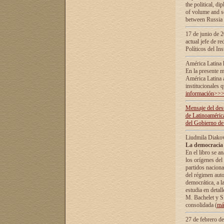
the political, d
of volume and sc
between Russia 
17 de junio de 2
actual jefe de r
Políticos del In
América Latina 
En la presente m
América Latina 
institucionales 
información>>
Mensaje del dest
de Latinoaméric
del Gobierno de
Liudmila Diako
La democracia 
En el libro se a
los orígenes del 
partidos naciona
del régimen auto
democrática, а l
estudia en detall
М. Bachelet у S.
consolidada (
má
27 de febrero d