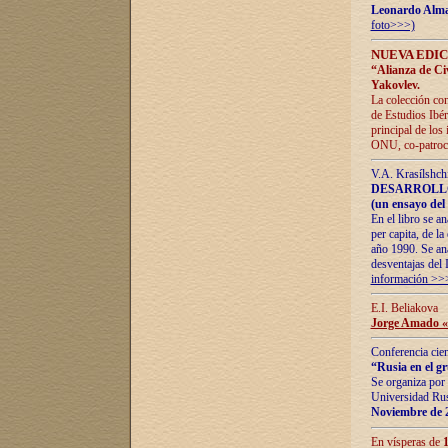
Leonardo Alm
foto>>>)
NUEVA EDIC
“Alianza de Civi
Yakovlev.
La colección con
de Estudios Ibér
principal de los
ONU, co-patroci
V.A. Krasílshch
DESARROLLO
(un ensayo del 
En el libro se a
per capita, de l
año 1990. Se ana
desventajas del 
información >>
E.I. Beliakova
Jorge Amado «r
Conferencia cien
“Rusia en el g
Se organiza por 
Universidad Rus
Noviembre de 
En vísperas de
1