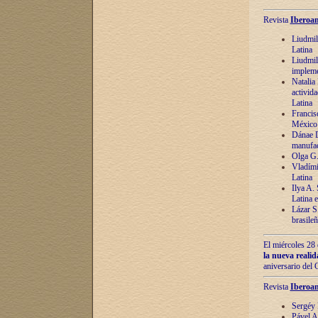
Revista
Iberoam
Liudmil
Latina
Liudmil
impleme
Natalia
activida
Latina
Francis
México 
Dánae D
manufac
Olga G.
Vladími
Latina
Ilya A.
Latina 
Lázar S.
brasile
El miércoles 28 
la nueva reali
aniversario del
Revista
Iberoam
Sergéy 
Pável A