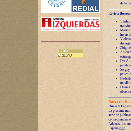
de la m
Revista
Iberoam
Vladímir
transfo
María E
inversi
Violett
diverge
Zbignie
Antón S
estrateg
Ilya A.
pandem
Sergey 
países 
Nadezhd
muslími
Denis G
observac
Nueva edición 
Rusia y España
La presente mono
serie de publica
consecuencias e
Además, los auto
España
>>>