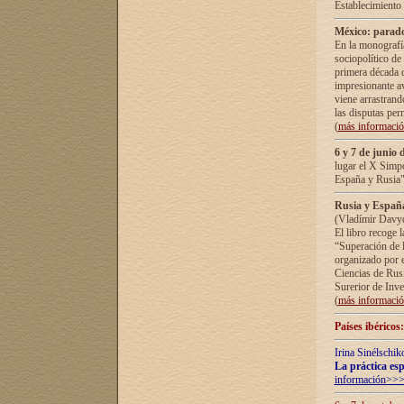
Establecimiento
México: parado
En la monografía
sociopolítico de
primera década d
impresionante a
viene arrastrand
las disputas pe
(
más informaci
6 y 7 de junio 
lugar el X Simp
España y Rusia"
Rusia y España 
(Vladímir Davyd
El libro recoge 
“Superación de l
organizado por e
Ciencias de Rus
Surerior de Inve
(
más informaci
Países ibéricos
Irina Sinélschik
La práctica esp
información>>