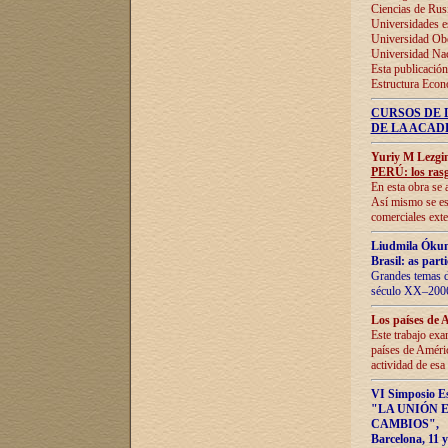
Ciencias de Rus
Universidades e
Universidad Obe
Universidad Na
Esta publicación
Estructura Econ
CURSOS DE 
DE LA ACAD
Yuriy M Lezgi
PERÚ: los rasg
En esta obra se 
Así mismo se est
comerciales exte
Liudmila Ókun
Brasil: as part
Grandes temas da
século XX–2006
Los países de 
Este trabajo exa
países de Améric
actividad de esa
VI Simposio E
"LA UNIÓN 
CAMBIOS"
,
Barcelona, 11 y