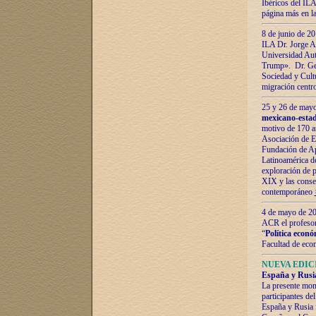
Ibéricos del ILA
página más en la
8 de junio de 20
ILA Dr. Jorge Al
Universidad Aut
Trump». Dr. Ger
Sociedad y Cultu
migración centr
25 y 26 de mayo 
mexicano-estad
motivo de 170 a
Asociación de E
Fundación de Ap
Latinoamérica d
exploración de p
XIX y las consec
contemporáneo
4 de mayo de 201
ACR el profeso
“
Política econó
Facultad de eco
NUEVA EDICI
España y Rusia 
La presente mono
participantes d
España y Rusia f