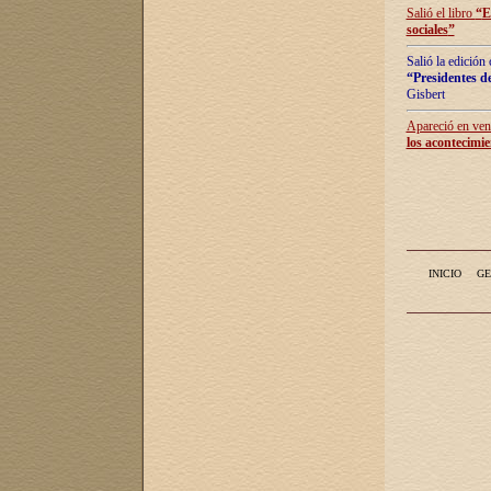
Salió el libro
“
E
sociales
”
Salió la edición
“Presidentes de
Gisbert
Apareció en vent
los acontecimie
INICIO
GE