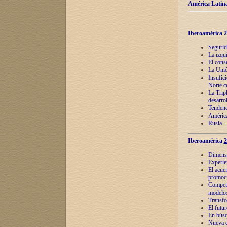
América Latina
Iberoamérica
2
Segurid
La izqu
El cons
La Unió
Insufic
Norte c
La Tripl
desarro
Tendenci
América
Rusia –
Iberoamérica
2
Dimensió
Experie
El acue
promoci
Competi
modelos
Transfo
El futu
En búsq
Nueva e