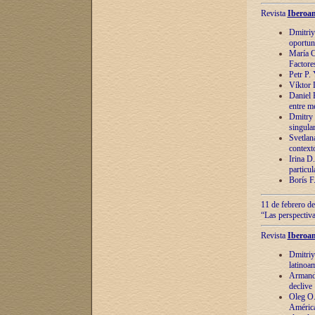
Revista
Iberoam
Dmitriy
oportun
María C
Factore
Petr P.
Víktor 
Daniel 
entre m
Dmitry 
singula
Svetlan
context
Irina D
particul
Borís F
11 de febrero de
“Las perspectiva
Revista
Iberoam
Dmitriy
latinoa
Armando
declive
Oleg O.
América