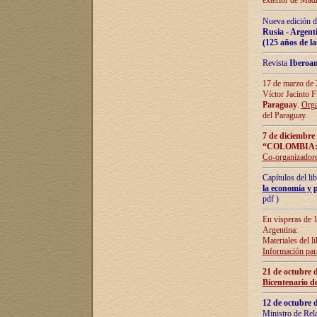
exterior de Madr
Nueva edición d
Rusia - Argent
(125 años de la
Revista
Iberoa
17 de marzo de 2
Víctor Jacinto 
Paraguay
.
Orga
del Paraguay.
7 de diciembre
“COLOMBIA:
Co-organizador
Capítulos del l
la economía y p
pdf )
En vísperas de 1
Argentina:
Materiales del li
Información para
21 de octubre 
Bicentenario d
12 de octubre 
Ministro de Rel