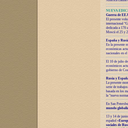
América Latina 
NUEVA EDICI
Guerra de EE.U
El presente volu
internacional “
dedicada a 170 
Moscú el 25 y 
España y Rusia:
En la presente m
económicas actua
nacionales en el
El 10 de julio d
económicos actua
gobierno de Cost
Rusia y España
La presente mono
serie de trabajo
basada en los ma
la “nueva norma
En San Petersbur
mundo globaliza
13 y 14 de junio
español «
Europa
sociales de Ru