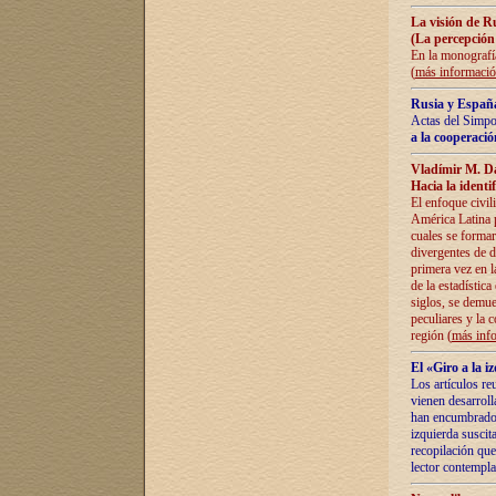
La visión de R
(La percepción
En la monografía
(
más informaci
Rusia y España
Actas del Simpo
a la cooperació
Vladímir M. D
Hacia la identi
El enfoque civil
América Latina pa
cuales se formar
divergentes de d
primera vez en l
de la estadística
siglos, se demue
peculiares y la 
región (
más inf
El «Giro a la 
Los artículos re
vienen desarroll
han encumbrado e
izquierda suscita
recopilación que
lector contempla