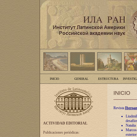
INICIO
GENERAL
ESTRUCTURA
INVESTI
INICIO
Revista
Iberoam
Liudmil
desafíos
ACTIVIDAD EDITORIAL
Natalia
Marcos A
Publicaciones periódicas:
exterio