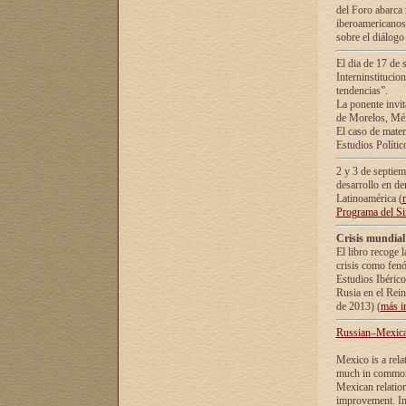
del Foro abarca 
iberoamericanos 
sobre el diálogo 
El dia de 17 de 
Interninstitucio
tendencias”.
La ponente inv
de Morelos, Méx
El caso de mate
Estudios Polític
2 y 3 de septie
desarrollo en de
Latinoamérica (
Programa del S
Crisis mundial
El libro recoge 
crisis como fen
Estudios Ibérico
Rusia en el Rei
de 2013) (
más i
Russian–Mexican
Mexico is a rela
much in common i
Mexican relation
improvement. In 