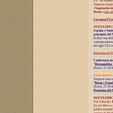
6 y 7 de octubre
Simposio hispan
«
Superación de 
Rusia
» (
más in
CervantesTV.e
NUEVA EDICI
España y Améric
principios del 
El libro está de
contemporáneos -
del siglo XXI ex
Entrevista del 
Conferencia in
“
Iberoamérica 
Moscú, 27-29 de
En los marcos 
Simposio ruso-
"
Rusia y Españ
Moscú, 27-29 de
Programa del 
NUEVA EDIC
Petr Yákovlev.
En este libro se
política mundial