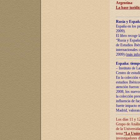
Argentina
:
La base jurídic
Rusia y España
España en los pr
2009).
El libro recoge 
“Rusia y España 
de Estudios Ibér
internacionales 
2009) (
más inf
España: tiempo
– Instituto de L
Centro de estud
En la colección 
estudios Ibérico
atención fueron:
2008, los nuevos
la colección pre
influencia de fac
fuerte impacto en
Madrid, valoran 
Los días 11 y 12
Grupo de Anális
de la Universida
tema
“La Unión
investigadores d