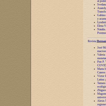
al pode
Svetlan
Anatoly
Transfo
Gabino 
y acumu
Lyudmil
Elena V.
Natalia
Postmod
Revista
Iberoam
José Ma
macroec
Valeria
monetari
Petr P.
COVID
Marta Is
Canese. 
Víctor 
Latina:
Tamara 
ecológi
Zbígnev
Magomed
univers
Alexis 
regiones