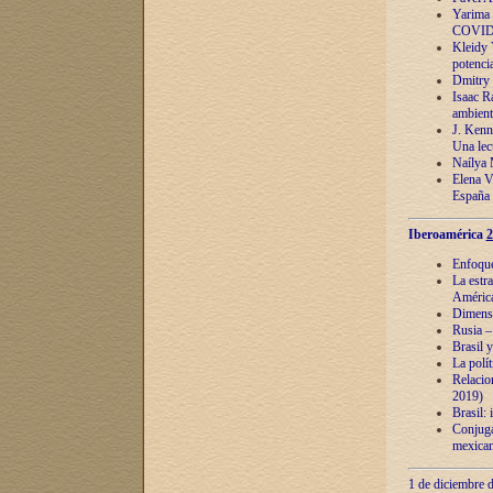
Yarima 
COVID
Kleidy 
potenci
Dmitry 
Isaac Ra
ambient
J. Kenn
Una lect
Naílya 
Elena 
España
Iberoamérica
2
Enfoques
La estr
América
Dimensi
Rusia – 
Brasil y
La polí
Relacion
2019)
Brasil: 
Conjugac
mexican
1 de diciembre d