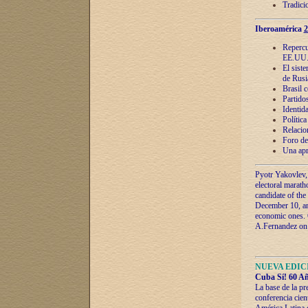
Tradici
Iberoamérica
2
Repercu
EE.UU
El sist
de Rusi
Brasil 
Partidos
Identida
Polític
Relacio
Foro de
Una apr
Pyotr Yakovlev,
electoral marath
candidate of the
December 10, and
economic ones. C
A.Fernandez on t
NUEVA EDICI
Cuba Sí! 60 Añ
La base de la pr
conferencia cien