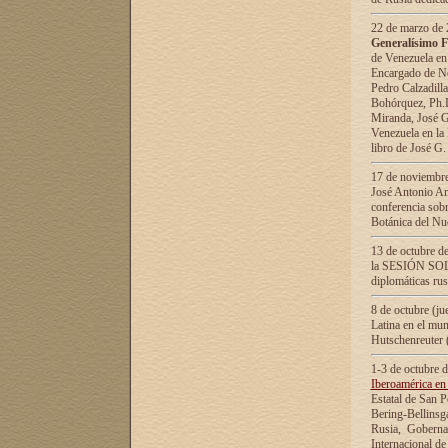
22 de marzo de 2
Generalísimo F
de Venezuela en
Encargado de Neg
Pedro Calzadilla
Bohórquez, Ph.D.
Miranda, José G
Venezuela en la 
libro de José G
17 de noviembre
José Antonio Am
conferencia sobr
Botánica del Nu
13 de octubre de
la SESIÓN SOLEM
diplomáticas rus
8 de octubre (j
Latina en el mun
Hutschenreuter 
1-3 de octubre 
Iberoamérica en 
Estatal de San P
Bering-Bellinsg
Rusia, Gobernac
Internacional de