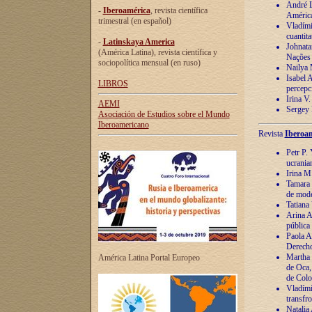
André Lu
-
Iberoamérica
, revista científica
América
trimestral (en español)
Vladímir
cuantita
-
Latinskaya America
Johnata
(América Latina), revista científica y
Nações
sociopolítica mensual (en ruso)
Nailya 
Isabel 
LIBROS
percepc
Irina V
AEMI
Sergey 
Asociación de Estudios sobre el Mundo
Iberoamericano
Revista
Iberoam
Petr P. 
ucrania
Irina M
Tamara 
de mode
Tatiana
Arina A
pública
Paola A
Derecho
Martha 
América Latina Portal Europeo
de Oca,
de Colo
Vladími
transfro
Natalia