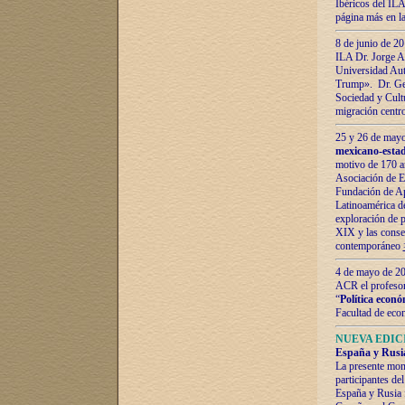
Ibéricos del ILA
página más en la
8 de junio de 20
ILA Dr. Jorge Al
Universidad Aut
Trump». Dr. Ger
Sociedad y Cultu
migración centr
25 y 26 de mayo 
mexicano-estad
motivo de 170 a
Asociación de E
Fundación de Ap
Latinoamérica d
exploración de p
XIX y las consec
contemporáneo
4 de mayo de 201
ACR el profeso
“
Política econó
Facultad de eco
NUEVA EDICI
España y Rusia 
La presente mono
participantes d
España y Rusia f