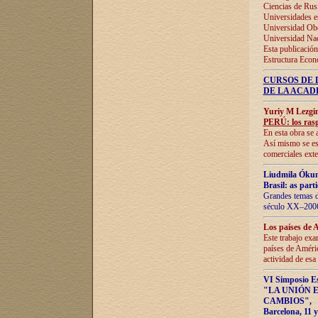
Ciencias de Rus
Universidades e
Universidad Obe
Universidad Na
Esta publicación
Estructura Econ
CURSOS DE 
DE LA ACAD
Yuriy M Lezgi
PERÚ: los rasg
En esta obra se 
Así mismo se est
comerciales exte
Liudmila Ókun
Brasil: as part
Grandes temas da
século XX–2006
Los países de 
Este trabajo exa
países de Améric
actividad de esa
VI Simposio E
"LA UNIÓN 
CAMBIOS"
,
Barcelona, 11 y