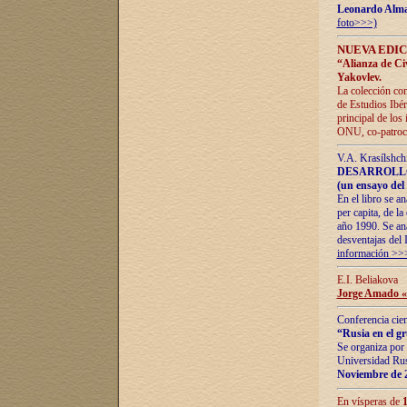
Leonardo Alm
foto>>>)
NUEVA EDIC
“Alianza de Civi
Yakovlev.
La colección con
de Estudios Ibér
principal de los
ONU, co-patroci
V.A. Krasílshch
DESARROLLO
(un ensayo del 
En el libro se a
per capita, de l
año 1990. Se ana
desventajas del 
información >>
E.I. Beliakova
Jorge Amado «r
Conferencia cien
“Rusia en el g
Se organiza por 
Universidad Rus
Noviembre de 
En vísperas de
1