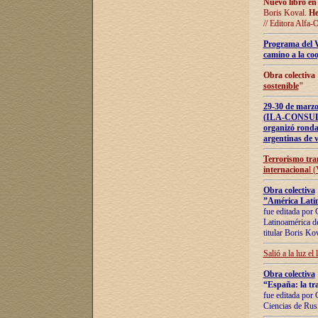
Nuevo libro en
Boris Koval.
He
// Editora Alfa-
Programa del 
camino a la coo
Obra colectiva
sostenible
"
29-30 de ma
(ILA-CONSULT
organizó ronda
argentinas de v
Terrorismo tra
internaciona
l 
Obra colectiva
”América Latin
fue editada por 
Latinoamérica de
titular Boris Ko
Salió a la luz el
Obra colectiva
“España: la tra
fue editada por 
Ciencias de Rus