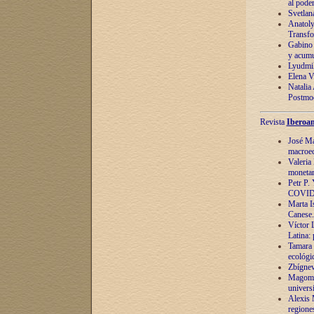
al pode
Svetlan
Anatoly
Transfo
Gabino 
y acumu
Lyudmil
Elena V.
Natalia
Postmod
Revista
Iberoam
José Ma
macroec
Valeria
monetari
Petr P.
COVID
Marta Is
Canese. 
Víctor 
Latina:
Tamara 
ecológi
Zbígnev
Magomed
univers
Alexis 
regiones