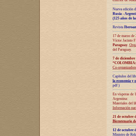
exterior de Madr
Nueva edición d
Rusia - Argent
(125 años de la
Revista
Iberoa
17 de marzo de 2
Víctor Jacinto 
Paraguay
.
Orga
del Paraguay.
7 de diciembre
“COLOMBIA:
Co-organizador
Capítulos del l
la economía y p
pdf )
En vísperas de 1
Argentina:
Materiales del li
Información para
21 de octubre 
Bicentenario d
12 de octubre 
Ministro de Rel