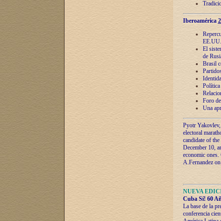
Tradici
Iberoamérica
2
Repercu
EE.UU
El sist
de Rusi
Brasil 
Partidos
Identida
Polític
Relacio
Foro de
Una apr
Pyotr Yakovlev,
electoral marath
candidate of the
December 10, and
economic ones. C
A.Fernandez on t
NUEVA EDICI
Cuba Sí! 60 Añ
La base de la pr
conferencia cien