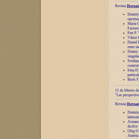
Revista
Iberoam
Dmitriy
oportun
María C
Factore
Petr P.
Víktor 
Daniel 
entre m
Dmitry 
singula
Svetlan
context
Irina D
particul
Borís F
11 de febrero de
“Las perspectiva
Revista
Iberoam
Dmitriy
latinoa
Armando
declive
Oleg O.
América