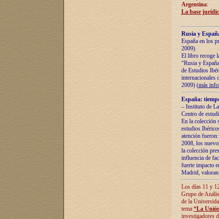
Argentina
:
La base jurídic
Rusia y España
España en los pr
2009).
El libro recoge 
“Rusia y España 
de Estudios Ibér
internacionales 
2009) (
más inf
España: tiempo
– Instituto de L
Centro de estud
En la colección 
estudios Ibérico
atención fueron:
2008, los nuevos
la colección pre
influencia de fac
fuerte impacto en
Madrid, valoran 
Los días 11 y 12
Grupo de Anális
de la Universida
tema
“La Unión
investigadores d