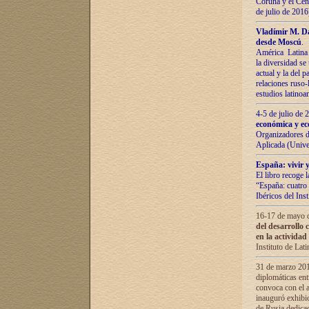
Coruña y el Cent
de julio de 201
Vladímir М. Da
desde Moscú
.
América Latina 
la diversidad se 
actual у lа del p
relaciones ruso-
estudios latino
4-5 de julio de
económica y ec
Organizadores d
Aplicada (Univ
España: vivir y
El libro recoge 
“España: cuatro 
Ibéricos del In
16-17 de mayo d
del desarrollo 
en la actividad
Instituto de La
31 de marzo 2016
diplomáticas en
convoca con el a
inauguró exhibi
de Rusia dedica