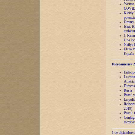
Yarima 
COVID
Kleidy 
potenci
Dmitry 
Isaac Ra
ambient
J. Kenn
Una lect
Naílya 
Elena 
España
Iberoamérica
2
Enfoques
La estr
América
Dimensi
Rusia – 
Brasil y
La polí
Relacion
2019)
Brasil: 
Conjugac
mexican
1 de diciembre d