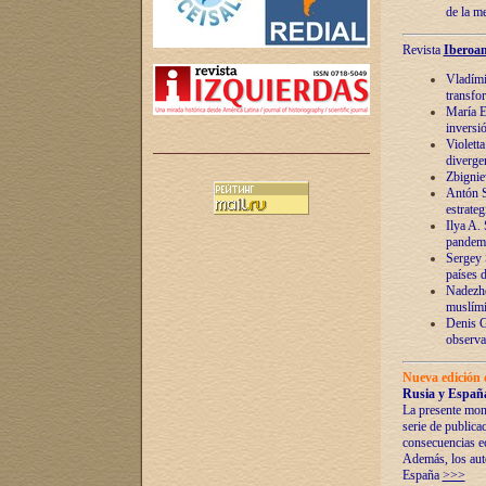
de la m
Revista
Iberoam
Vladímir
transfo
María E
inversi
Violett
diverge
Zbignie
Antón S
estrateg
Ilya A.
pandem
Sergey 
países 
Nadezhd
muslími
Denis G
observac
Nueva edición 
Rusia y España
La presente mono
serie de publica
consecuencias e
Además, los auto
España
>>>