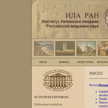
INICIO
GENERAL
ESTRUCTURA
INVESTI
INICIO
Revista
Iberoam
Liudmil
desafíos
ACTIVIDAD EDITORIAL
Natalia
Marcos A
Publicaciones periódicas:
exterio