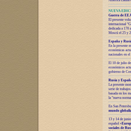
América Latina 
NUEVA EDICI
Guerra de EE.U
El presente volu
internacional “
dedicada a 170 
Moscú el 25 y 
España y Rusia:
En la presente m
económicas actua
nacionales en el
El 10 de julio d
económicos actua
gobierno de Cost
Rusia y España
La presente mono
serie de trabajo
basada en los ma
la “nueva norma
En San Petersbur
mundo globaliza
13 y 14 de junio
español «
Europa
sociales de Ru