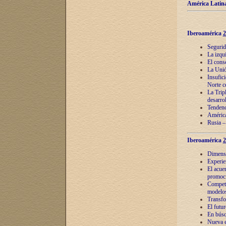
América Latina
Iberoamérica
2
Segurid
La izqu
El cons
La Unió
Insufic
Norte c
La Tripl
desarro
Tendenci
América
Rusia –
Iberoamérica
2
Dimensió
Experie
El acue
promoci
Competi
modelos
Transfo
El futu
En búsq
Nueva e