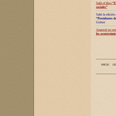
Salió el libro
“
E
sociales
”
Salió la edición
“Presidentes de
Gisbert
Apareció en vent
los acontecimie
INICIO
GE