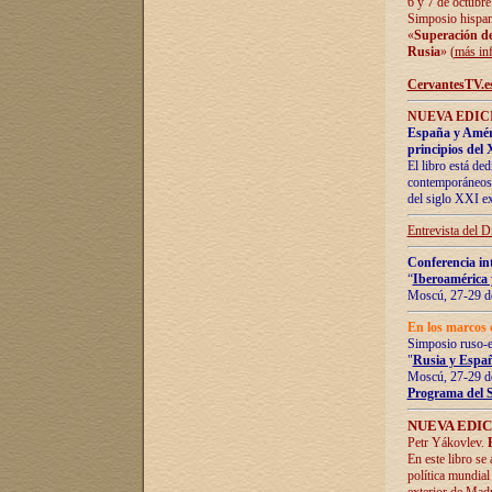
6 y 7 de octubre
Simposio hispan
«
Superación de 
Rusia
» (
más in
CervantesTV.e
NUEVA EDICI
España y Améric
principios del 
El libro está de
contemporáneos -
del siglo XXI ex
Entrevista del 
Conferencia in
“
Iberoamérica 
Moscú, 27-29 de
En los marcos 
Simposio ruso-
"
Rusia y Españ
Moscú, 27-29 de
Programa del 
NUEVA EDIC
Petr Yákovlev.
En este libro se
política mundial