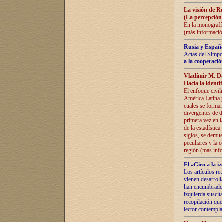
La visión de R
(La percepción
En la monografía
(
más informaci
Rusia y España
Actas del Simpo
a la cooperació
Vladímir M. D
Hacia la identi
El enfoque civil
América Latina pa
cuales se formar
divergentes de d
primera vez en l
de la estadística
siglos, se demue
peculiares y la 
región (
más inf
El «Giro a la 
Los artículos re
vienen desarroll
han encumbrado e
izquierda suscita
recopilación que
lector contempla