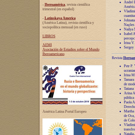
André Lu
-
Iberoamérica
, revista científica
América
trimestral (en español)
Vladímir
cuantita
-
Latinskaya America
Johnata
(América Latina), revista científica y
Nações
sociopolítica mensual (en ruso)
Nailya 
Isabel 
LIBROS
percepc
Irina V
AEMI
Sergey 
Asociación de Estudios sobre el Mundo
Iberoamericano
Revista
Iberoam
Petr P. 
ucrania
Irina M
Tamara 
de mode
Tatiana
Arina A
pública
Paola A
Derecho
Martha 
América Latina Portal Europeo
de Oca,
de Colo
Vladími
transfro
Natalia