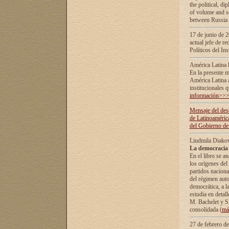
the political, d
of volume and sc
between Russia 
17 de junio de 2
actual jefe de r
Políticos del In
América Latina 
En la presente m
América Latina 
institucionales 
información>>
Mensaje del dest
de Latinoaméric
del Gobierno de
Liudmila Diako
La democracia 
En el libro se a
los orígenes del 
partidos naciona
del régimen auto
democrática, а l
estudia en detall
М. Bachelet у S.
consolidada (
má
27 de febrero d