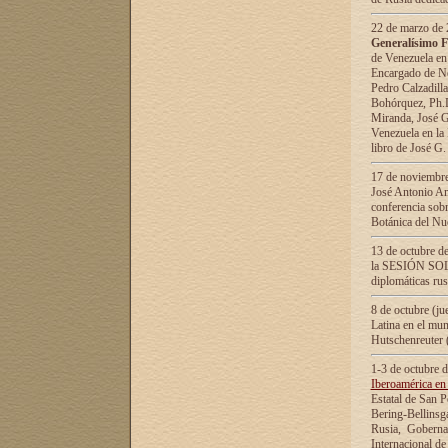
22 de marzo de 2
Generalísimo F
de Venezuela en
Encargado de Neg
Pedro Calzadilla
Bohórquez, Ph.D.
Miranda, José G
Venezuela en la 
libro de José G
17 de noviembre
José Antonio Am
conferencia sobr
Botánica del Nu
13 de octubre de
la SESIÓN SOLEM
diplomáticas rus
8 de octubre (j
Latina en el mun
Hutschenreuter 
1-3 de octubre 
Iberoamérica en 
Estatal de San P
Bering-Bellinsg
Rusia, Gobernac
Internacional de