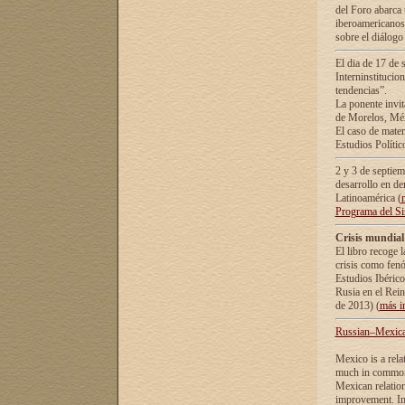
del Foro abarca 
iberoamericanos 
sobre el diálogo 
El dia de 17 de 
Interninstitucio
tendencias”.
La ponente inv
de Morelos, Méx
El caso de mate
Estudios Polític
2 y 3 de septie
desarrollo en de
Latinoamérica (
Programa del S
Crisis mundial
El libro recoge 
crisis como fen
Estudios Ibérico
Rusia en el Rei
de 2013) (
más i
Russian–Mexican
Mexico is a rela
much in common i
Mexican relation
improvement. In 