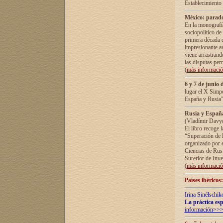
Establecimiento
México: parado
En la monografía
sociopolítico de
primera década d
impresionante a
viene arrastrand
las disputas pe
(
más informaci
6 y 7 de junio 
lugar el X Simp
España y Rusia"
Rusia y España 
(Vladímir Davyd
El libro recoge 
“Superación de l
organizado por e
Ciencias de Rus
Surerior de Inve
(
más informaci
Países ibéricos
Irina Sinélschik
La práctica esp
información>>