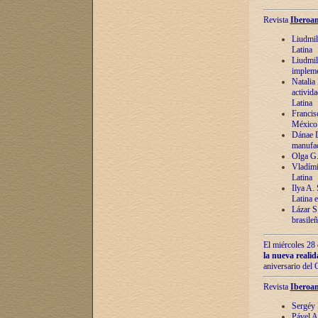
Revista
Iberoam
Liudmil
Latina
Liudmil
impleme
Natalia
activida
Latina
Francis
México 
Dánae D
manufac
Olga G.
Vladími
Latina
Ilya A.
Latina 
Lázar S.
brasile
El miércoles 28 
la nueva reali
aniversario del
Revista
Iberoam
Sergéy 
Pável A