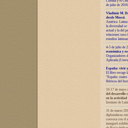
Coruña y el Cent
de julio de 201
Vladímir М. Da
desde Moscú
.
América Latina 
la diversidad se 
actual у lа del p
relaciones ruso-
estudios latino
4-5 de julio de
económica y ec
Organizadores d
Aplicada (Univ
España: vivir y
El libro recoge 
“España: cuatro 
Ibéricos del In
16-17 de mayo d
del desarrollo 
en la actividad
Instituto de La
31 de marzo 2016
diplomáticas en
convoca con el a
inauguró exhibi
de Rusia dedica