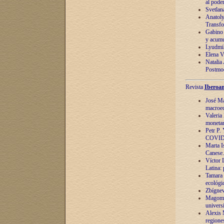
al pode
Svetlan
Anatoly
Transfo
Gabino 
y acumu
Lyudmil
Elena V.
Natalia
Postmod
Revista
Iberoam
José Ma
macroec
Valeria
monetari
Petr P.
COVID
Marta Is
Canese. 
Víctor 
Latina:
Tamara 
ecológi
Zbígnev
Magomed
univers
Alexis 
regiones