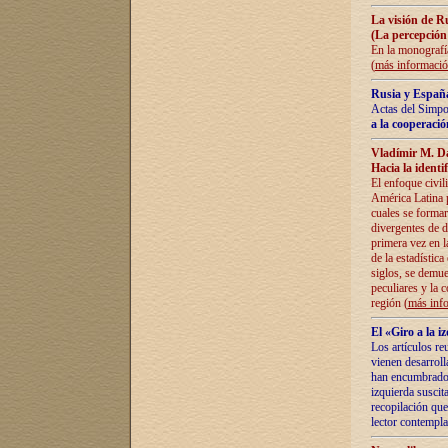
La visión de R
(La percepción
En la monografía
(
más informaci
Rusia y España
Actas del Simpo
a la cooperació
Vladímir M. D
Hacia la identi
El enfoque civil
América Latina pa
cuales se formar
divergentes de d
primera vez en l
de la estadística
siglos, se demue
peculiares y la 
región (
más inf
El «Giro a la 
Los artículos re
vienen desarroll
han encumbrado e
izquierda suscita
recopilación que
lector contempla