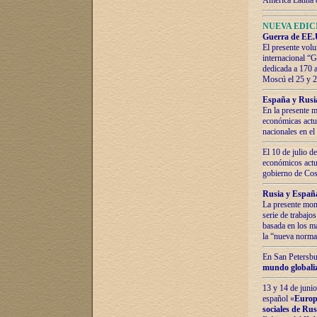
América Latina 
NUEVA EDICI
Guerra de EE.U
El presente volu
internacional “
dedicada a 170 
Moscú el 25 y 
España y Rusia:
En la presente m
económicas actua
nacionales en el
El 10 de julio d
económicos actua
gobierno de Cost
Rusia y España
La presente mono
serie de trabajo
basada en los ma
la “nueva norma
En San Petersbur
mundo globaliza
13 y 14 de junio
español «
Europa
sociales de Ru