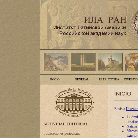
INICIO
GENERAL
ESTRUCTURA
INVESTI
INICIO
Revista
Iberoam
Liudmil
desafíos
ACTIVIDAD EDITORIAL
Natalia
Marcos A
Publicaciones periódicas:
exterio