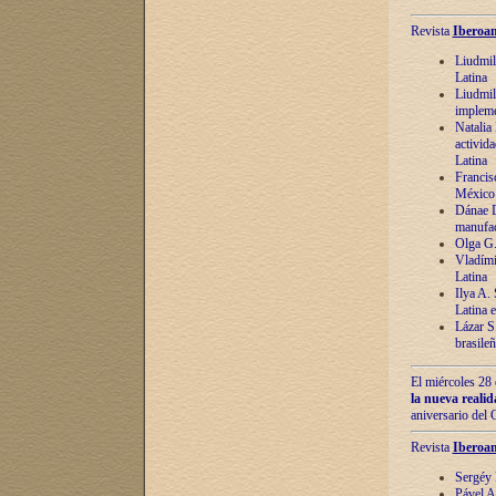
Revista
Iberoam
Liudmil
Latina
Liudmil
impleme
Natalia
activida
Latina
Francis
México 
Dánae D
manufac
Olga G.
Vladími
Latina
Ilya A.
Latina 
Lázar S.
brasile
El miércoles 28 
la nueva reali
aniversario del
Revista
Iberoam
Sergéy 
Pável A