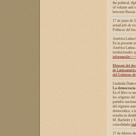
the political, d
of volume and sc
between Russia 
17 de junio de 2
actual jefe de r
Políticos del In
América Latina 
En la presente m
América Latina 
institucionales 
información>>
Mensaje del dest
de Latinoaméric
del Gobierno de
Liudmila Diako
La democracia 
En el libro se a
los orígenes del 
partidos naciona
del régimen auto
democrática, а l
estudia en detall
М. Bachelet у S.
consolidada (
má
27 de febrero d