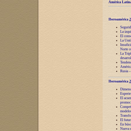
América Latina
Iberoamérica
2
Segurid
La izqu
El cons
La Unió
Insufic
Norte c
La Tripl
desarro
Tendenci
América
Rusia –
Iberoamérica
2
Dimensió
Experie
El acue
promoci
Competi
modelos
Transfo
El futu
En búsq
Nueva e