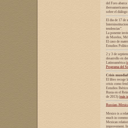
del Foro abarca 
iberoamericanos 
sobre el diálogo 
El dia de 17 de 
Interninstitucio
tendencias”.
La ponente inv
de Morelos, Méx
El caso de mate
Estudios Polític
2 y 3 de septie
desarrollo en de
Latinoamérica (
Programa del S
Crisis mundial
El libro recoge 
crisis como fen
Estudios Ibérico
Rusia en el Rei
de 2013) (
más i
Russian–Mexican
Mexico is a rela
much in common i
Mexican relation
improvement. In 