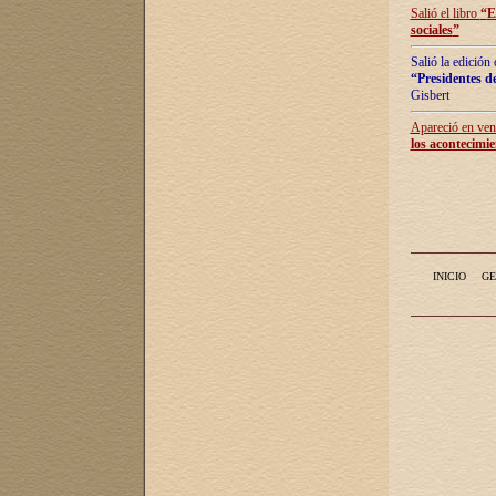
Salió el libro
“
E
sociales
”
Salió la edición
“Presidentes de
Gisbert
Apareció en vent
los acontecimie
INICIO
GE