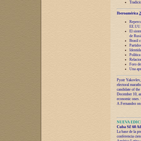
Tradici
Iberoamérica
2
Repercu
EE.UU
El sist
de Rusi
Brasil 
Partidos
Identida
Polític
Relacio
Foro de
Una apr
Pyotr Yakovlev,
electoral marath
candidate of the
December 10, and
economic ones. C
A.Fernandez on t
NUEVA EDICI
Cuba Sí! 60 Añ
La base de la pr
conferencia cien