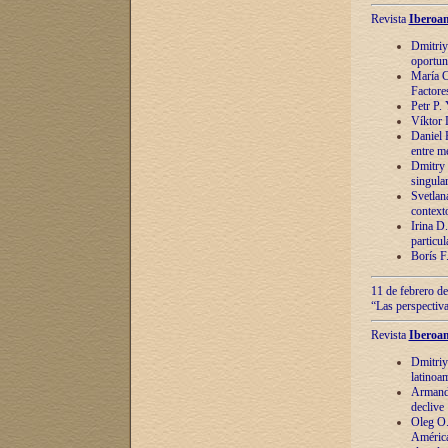
Revista
Iberoam
Dmitriy
oportun
María C
Factore
Petr P.
Víktor 
Daniel 
entre m
Dmitry 
singula
Svetlan
context
Irina D
particul
Borís F
11 de febrero de
“Las perspectiva
Revista
Iberoam
Dmitriy
latinoa
Armando
declive
Oleg O.
América