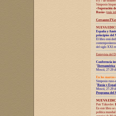
6 y 7 de octubre
Simposio hispan
«
Superación de 
Rusia
» (
más in
CervantesTV.e
NUEVA EDICI
España y Améric
principios del 
El libro está de
contemporáneos -
del siglo XXI ex
Entrevista del 
Conferencia in
“
Iberoamérica 
Moscú, 27-29 de
En los marcos 
Simposio ruso-
"
Rusia y Españ
Moscú, 27-29 de
Programa del 
NUEVA EDIC
Petr Yákovlev.
En este libro se
política mundial