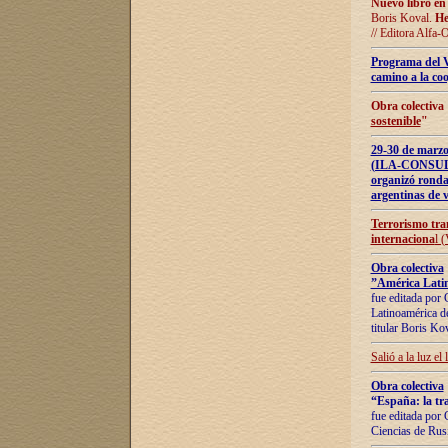
Nuevo libro en
Boris Koval.
He
// Editora Alfa-
Programa del 
camino a la coo
Obra colectiva
sostenible
"
29-30 de ma
(ILA-CONSULT
organizó ronda
argentinas de v
Terrorismo tra
internaciona
l 
Obra colectiva
”América Latin
fue editada por 
Latinoamérica de
titular Boris Ko
Salió a la luz el
Obra colectiva
“España: la tra
fue editada por 
Ciencias de Rus