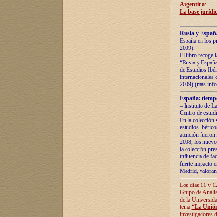
Argentina
:
La base jurídic
Rusia y España
España en los pr
2009).
El libro recoge 
“Rusia y España 
de Estudios Ibér
internacionales 
2009) (
más inf
España: tiempo
– Instituto de L
Centro de estud
En la colección 
estudios Ibérico
atención fueron:
2008, los nuevos
la colección pre
influencia de fac
fuerte impacto en
Madrid, valoran 
Los días 11 y 12
Grupo de Anális
de la Universida
tema
“La Unión
investigadores d