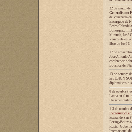
22 de marzo de 2
Generalísimo F
de Venezuela en
Encargado de Neg
Pedro Calzadilla
Bohórquez, Ph.D.
Miranda, José G
Venezuela en la 
libro de José G
17 de noviembre
José Antonio Am
conferencia sobr
Botánica del Nu
13 de octubre de
la SESIÓN SOLEM
diplomáticas rus
8 de octubre (j
Latina en el mun
Hutschenreuter 
1-3 de octubre 
Iberoamérica en 
Estatal de San P
Bering-Bellinsg
Rusia, Gobernac
Internacional de