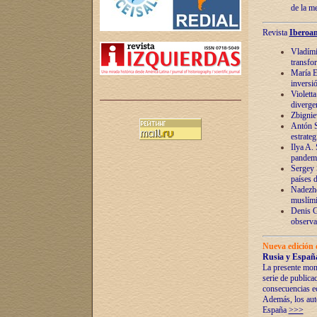
de la m
Revista
Iberoam
Vladímir
transfo
María E
inversi
Violett
diverge
Zbignie
Antón S
estrateg
Ilya A.
pandem
Sergey 
países 
Nadezhd
muslími
Denis G
observac
Nueva edición 
Rusia y España
La presente mono
serie de publica
consecuencias e
Además, los auto
España
>>>