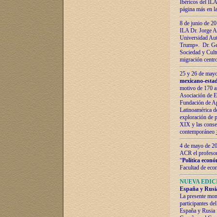
Ibéricos del ILA
página más en la
8 de junio de 20
ILA Dr. Jorge Al
Universidad Aut
Trump». Dr. Ger
Sociedad y Cultu
migración centr
25 y 26 de mayo 
mexicano-estad
motivo de 170 a
Asociación de E
Fundación de Ap
Latinoamérica d
exploración de p
XIX y las consec
contemporáneo
4 de mayo de 201
ACR el profeso
“
Política econó
Facultad de eco
NUEVA EDICI
España y Rusia 
La presente mono
participantes d
España y Rusia f