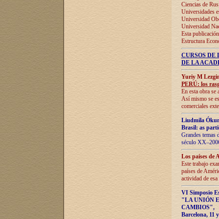
Ciencias de Rus
Universidades e
Universidad Obe
Universidad Na
Esta publicación
Estructura Econ
CURSOS DE 
DE LA ACAD
Yuriy M Lezgi
PERÚ: los rasg
En esta obra se 
Así mismo se est
comerciales exte
Liudmila Ókun
Brasil: as part
Grandes temas da
século XX–2006
Los países de 
Este trabajo exa
países de Améric
actividad de esa
VI Simposio E
"LA UNIÓN 
CAMBIOS"
,
Barcelona, 11 y