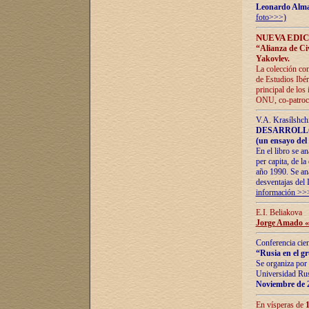
Leonardo Alm
foto>>>)
NUEVA EDIC
“Alianza de Civi
Yakovlev.
La colección con
de Estudios Ibér
principal de los
ONU, co-patroci
V.A. Krasílshch
DESARROLLO
(un ensayo del 
En el libro se a
per capita, de l
año 1990. Se ana
desventajas del 
información >>
E.I. Beliakova
Jorge Amado «r
Conferencia cien
“Rusia en el g
Se organiza por 
Universidad Rus
Noviembre de 
En vísperas de
1