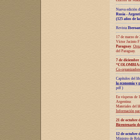
exterior de Madr
Nueva edición d
Rusia - Argent
(125 años de la
Revista
Iberoa
17 de marzo de 2
Víctor Jacinto 
Paraguay
.
Orga
del Paraguay.
7 de diciembre
“COLOMBIA:
Co-organizador
Capítulos del l
la economía y p
pdf )
En vísperas de 1
Argentina:
Materiales del li
Información para
21 de octubre 
Bicentenario d
12 de octubre 
Ministro de Rel