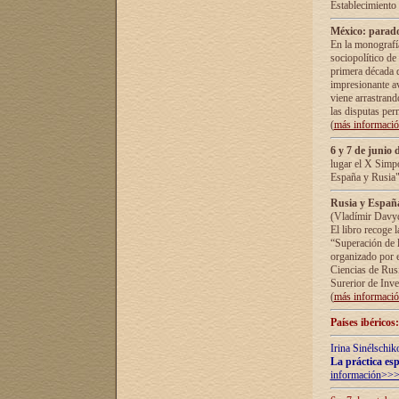
Establecimiento
México: parado
En la monografía
sociopolítico de
primera década d
impresionante a
viene arrastrand
las disputas pe
(
más informaci
6 y 7 de junio 
lugar el X Simp
España y Rusia"
Rusia y España 
(Vladímir Davyd
El libro recoge 
“Superación de l
organizado por e
Ciencias de Rus
Surerior de Inve
(
más informaci
Países ibéricos
Irina Sinélschik
La práctica esp
información>>