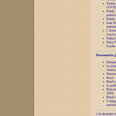
Yarima 
COVID
Kleidy 
potenci
Dmitry 
Isaac Ra
ambient
J. Kenn
Una lect
Naílya 
Elena 
España
Iberoamérica
2
Enfoques
La estr
América
Dimensi
Rusia – 
Brasil y
La polí
Relacion
2019)
Brasil: 
Conjugac
mexican
1 de diciembre d