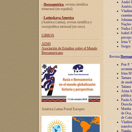
André Lu
-
Iberoamérica
, revista científica
América
trimestral (en español)
Vladímir
cuantita
-
Latinskaya America
Johnata
(América Latina), revista científica y
Nações
sociopolítica mensual (en ruso)
Nailya 
Isabel 
LIBROS
percepc
Irina V
AEMI
Sergey 
Asociación de Estudios sobre el Mundo
Iberoamericano
Revista
Iberoam
Petr P. 
ucrania
Irina M
Tamara 
de mode
Tatiana
Arina A
pública
Paola A
Derecho
Martha 
América Latina Portal Europeo
de Oca,
de Colo
Vladími
transfro
Natalia