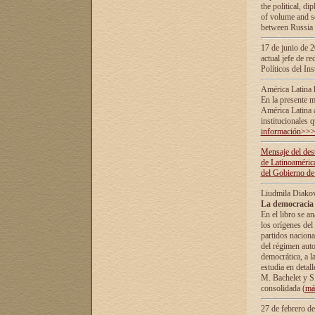
the political, d
of volume and sc
between Russia 
17 de junio de 2
actual jefe de r
Políticos del In
América Latina 
En la presente m
América Latina 
institucionales 
información>>
Mensaje del dest
de Latinoaméric
del Gobierno de
Liudmila Diako
La democracia 
En el libro se a
los orígenes del 
partidos naciona
del régimen auto
democrática, а l
estudia en detall
М. Bachelet у S.
consolidada (
má
27 de febrero d