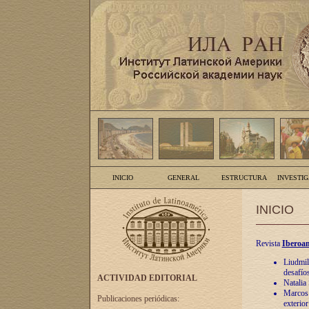
INICIO
GENERAL
ESTRUCTURA
INVESTI
INICIO
Revista
Iberoam
Liudmil
desafíos
ACTIVIDAD EDITORIAL
Natalia
Marcos A
Publicaciones periódicas:
exterio