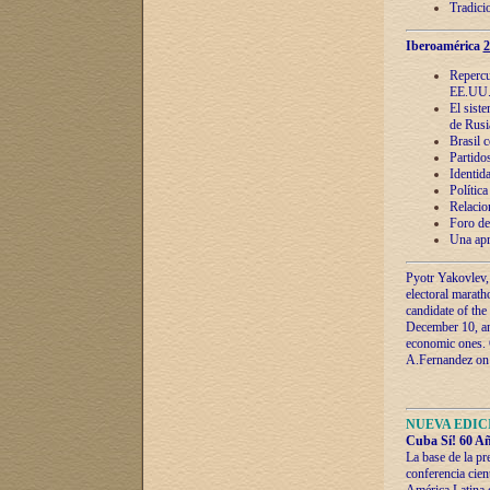
Tradici
Iberoamérica
2
Repercu
EE.UU
El sist
de Rusi
Brasil 
Partidos
Identida
Polític
Relacio
Foro de
Una apr
Pyotr Yakovlev,
electoral marath
candidate of the
December 10, and
economic ones. C
A.Fernandez on t
NUEVA EDICI
Cuba Sí! 60 Añ
La base de la pr
conferencia cien