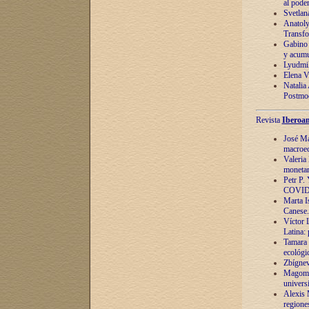
al pode
Svetlan
Anatoly
Transfo
Gabino 
y acumu
Lyudmil
Elena V.
Natalia
Postmod
Revista
Iberoam
José Ma
macroec
Valeria
monetari
Petr P.
COVID
Marta Is
Canese. 
Víctor 
Latina:
Tamara 
ecológi
Zbígnev
Magomed
univers
Alexis 
regiones