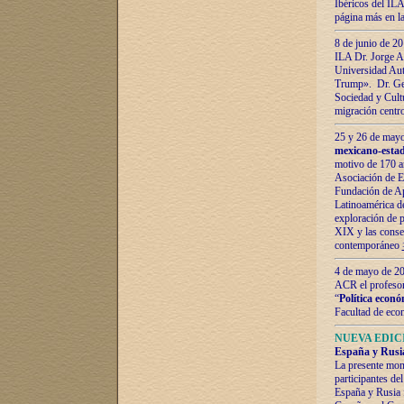
Ibéricos del ILA
página más en la
8 de junio de 20
ILA Dr. Jorge Al
Universidad Aut
Trump». Dr. Ger
Sociedad y Cultu
migración centr
25 y 26 de mayo 
mexicano-estad
motivo de 170 a
Asociación de E
Fundación de Ap
Latinoamérica d
exploración de p
XIX y las consec
contemporáneo
4 de mayo de 201
ACR el profeso
“
Política econó
Facultad de eco
NUEVA EDICI
España y Rusia 
La presente mono
participantes d
España y Rusia f