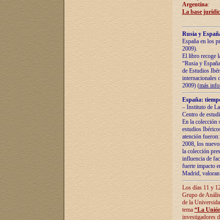
Argentina
:
La base jurídic
Rusia y España
España en los pr
2009).
El libro recoge 
“Rusia y España 
de Estudios Ibér
internacionales 
2009) (
más inf
España: tiempo
– Instituto de L
Centro de estud
En la colección 
estudios Ibérico
atención fueron:
2008, los nuevos
la colección pre
influencia de fac
fuerte impacto en
Madrid, valoran 
Los días 11 y 12
Grupo de Anális
de la Universida
tema
“La Unión
investigadores d