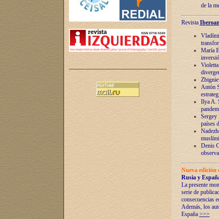
de la m
Revista
Iberoam
Vladímir
transfo
María E
inversi
Violett
diverge
Zbignie
Antón S
estrateg
Ilya A.
pandem
Sergey 
países 
Nadezhd
muslími
Denis G
observac
Nueva edición 
Rusia y España
La presente mono
serie de publica
consecuencias e
Además, los auto
España
>>>