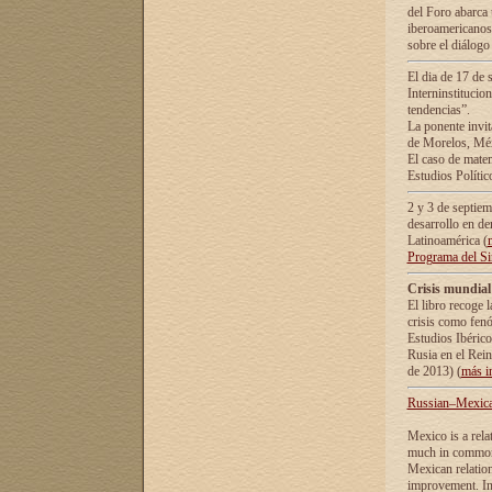
del Foro abarca 
iberoamericanos 
sobre el diálogo 
El dia de 17 de 
Interninstitucio
tendencias”.
La ponente inv
de Morelos, Méx
El caso de mate
Estudios Polític
2 y 3 de septie
desarrollo en de
Latinoamérica (
Programa del S
Crisis mundial
El libro recoge 
crisis como fen
Estudios Ibérico
Rusia en el Rei
de 2013) (
más i
Russian–Mexican
Mexico is a rela
much in common i
Mexican relation
improvement. In 