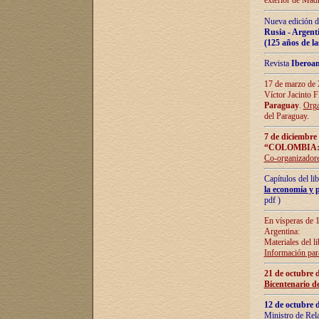
exterior de Madr
Nueva edición d
Rusia - Argent
(125 años de la
Revista
Iberoa
17 de marzo de 2
Víctor Jacinto 
Paraguay
.
Orga
del Paraguay.
7 de diciembre
“COLOMBIA:
Co-organizador
Capítulos del l
la economía y p
pdf )
En vísperas de 1
Argentina:
Materiales del li
Información para
21 de octubre 
Bicentenario d
12 de octubre 
Ministro de Rel