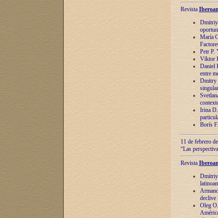
Revista
Iberoam
Dmitriy
oportun
María C
Factore
Petr P.
Víktor 
Daniel 
entre m
Dmitry 
singula
Svetlan
context
Irina D
particul
Borís F
11 de febrero de
“Las perspectiva
Revista
Iberoam
Dmitriy
latinoa
Armando
declive
Oleg O.
América