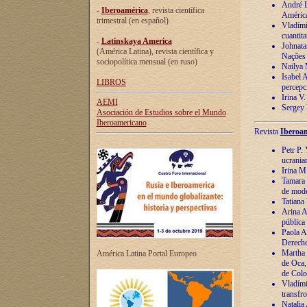
André Lu
-
Iberoamérica
, revista científica
América
trimestral (en español)
Vladímir
cuantita
-
Latinskaya America
Johnata
(América Latina), revista científica y
Nações
sociopolítica mensual (en ruso)
Nailya 
Isabel 
LIBROS
percepc
Irina V
AEMI
Sergey 
Asociación de Estudios sobre el Mundo
Iberoamericano
Revista
Iberoam
Petr P. 
ucrania
Irina M
Tamara 
de mode
Tatiana
Arina A
pública
Paola A
Derecho
Martha 
América Latina Portal Europeo
de Oca,
de Colo
Vladími
transfro
Natalia