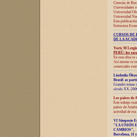
Ciencias de Rus
Universidades e
Universidad Obe
Universidad Na
Esta publicación
Estructura Econ
CURSOS DE 
DE LA ACAD
Yuriy M Lezgi
PERÚ: los rasg
En esta obra se 
Así mismo se est
comerciales exte
Liudmila Ókun
Brasil: as part
Grandes temas da
século XX–2006
Los países de 
Este trabajo exa
países de Améric
actividad de esa
VI Simposio E
"LA UNIÓN 
CAMBIOS"
,
Barcelona, 11 y