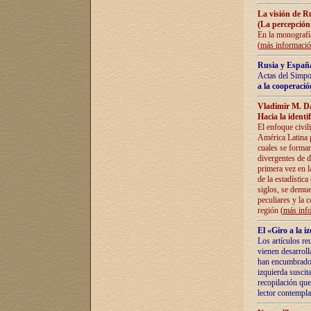
La visión de R
(La percepción
En la monografía
(
más informaci
Rusia y España
Actas del Simpo
a la cooperació
Vladímir M. D
Hacia la identi
El enfoque civil
América Latina pa
cuales se formar
divergentes de d
primera vez en l
de la estadística
siglos, se demue
peculiares y la 
región (
más inf
El «Giro a la 
Los artículos re
vienen desarroll
han encumbrado e
izquierda suscita
recopilación que
lector contempla