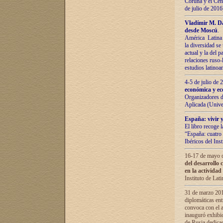
Coruña y el Cent
de julio de 201
Vladímir М. Da
desde Moscú
.
América Latina 
la diversidad se 
actual у lа del p
relaciones ruso-
estudios latino
4-5 de julio de
económica y ec
Organizadores d
Aplicada (Univ
España: vivir y
El libro recoge 
“España: cuatro 
Ibéricos del In
16-17 de mayo d
del desarrollo 
en la actividad
Instituto de La
31 de marzo 2016
diplomáticas en
convoca con el a
inauguró exhibi
de Rusia dedica