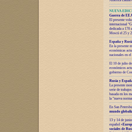
América Latina 
NUEVA EDICI
Guerra de EE.U
El presente volu
internacional “
dedicada a 170 
Moscú el 25 y 
España y Rusia:
En la presente m
económicas actua
nacionales en el
El 10 de julio d
económicos actua
gobierno de Cost
Rusia y España
La presente mono
serie de trabajo
basada en los ma
la “nueva norma
En San Petersbur
mundo globaliza
13 y 14 de junio
español «
Europa
sociales de Ru