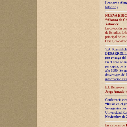
Leonardo Alm
foto>>>)
NUEVA EDIC
“Alianza de Civi
Yakovlev.
La colección con
de Estudios Ibér
principal de los
ONU, co-patroci
V.A. Krasílshch
DESARROLLO
(un ensayo del 
En el libro se a
per capita, de l
año 1990. Se ana
desventajas del 
información >>
E.I. Beliakova
Jorge Amado «r
Conferencia cien
“Rusia en el g
Se organiza por 
Universidad Rus
Noviembre de 
En vísperas de
1