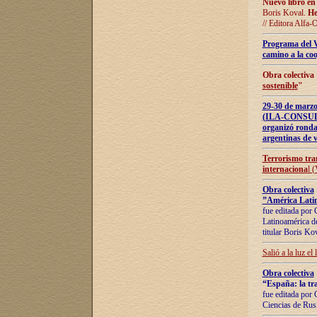
Nuevo libro en
Boris Koval.
He
// Editora Alfa-
Programa del 
camino a la coo
Obra colectiva
sostenible
"
29-30 de ma
(ILA-CONSULT
organizó ronda
argentinas de v
Terrorismo tra
internaciona
l 
Obra colectiva
”América Latin
fue editada por 
Latinoamérica de
titular Boris Ko
Salió a la luz el
Obra colectiva
“España: la tra
fue editada por 
Ciencias de Rus