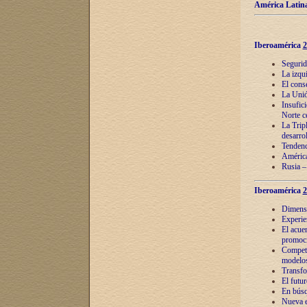
América Latina
Iberoamérica
2
Segurid
La izqu
El cons
La Unió
Insufic
Norte c
La Tripl
desarro
Tendenci
América
Rusia –
Iberoamérica
2
Dimensió
Experie
El acue
promoci
Competi
modelos
Transfo
El futu
En búsq
Nueva e