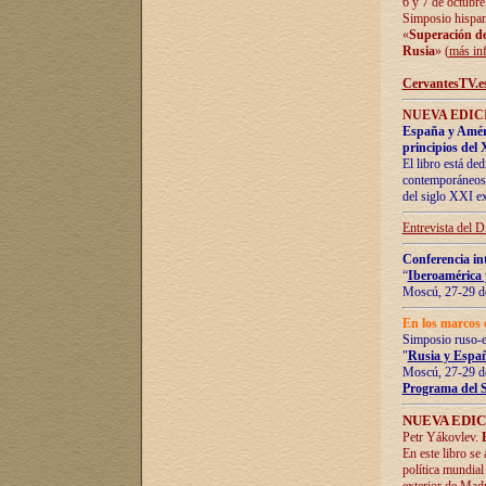
6 y 7 de octubre
Simposio hispan
«
Superación de 
Rusia
» (
más in
CervantesTV.e
NUEVA EDICI
España y Améric
principios del 
El libro está de
contemporáneos -
del siglo XXI ex
Entrevista del 
Conferencia in
“
Iberoamérica 
Moscú, 27-29 de
En los marcos 
Simposio ruso-
"
Rusia y Españ
Moscú, 27-29 de
Programa del 
NUEVA EDIC
Petr Yákovlev.
En este libro se
política mundial