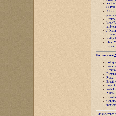
Yarima 
COVID
Kleidy 
potenci
Dmitry 
Isaac Ra
ambient
J. Kenn
Una lect
Naílya 
Elena 
España
Iberoamérica
2
Enfoques
La estr
América
Dimensi
Rusia – 
Brasil y
La polí
Relacion
2019)
Brasil: 
Conjugac
mexican
1 de diciembre d