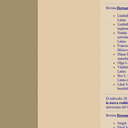
Revista
Iberoam
Liudmil
Latina
Liudmil
impleme
Natalia
activida
Latina
Francis
México 
Dánae D
manufac
Olga G.
Vladími
Latina
Ilya A.
Latina 
Lázar S.
brasile
El miércoles 28 
la nueva reali
aniversario del
Revista
Iberoam
Sergéy 
Pável A