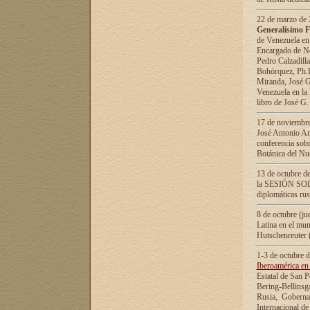
22 de marzo de 2
Generalísimo F
de Venezuela en
Encargado de Neg
Pedro Calzadilla
Bohórquez, Ph.D.
Miranda, José G
Venezuela en la 
libro de José G
17 de noviembre
José Antonio Am
conferencia sobr
Botánica del Nu
13 de octubre de
la SESIÓN SOLEM
diplomáticas rus
8 de octubre (j
Latina en el mun
Hutschenreuter 
1-3 de octubre 
Iberoamérica en 
Estatal de San P
Bering-Bellinsg
Rusia, Gobernac
Internacional de