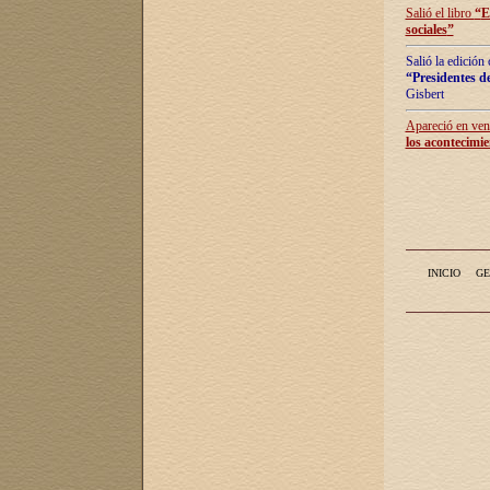
Salió el libro
“
E
sociales
”
Salió la edición
“Presidentes de
Gisbert
Apareció en vent
los acontecimie
INICIO
GE