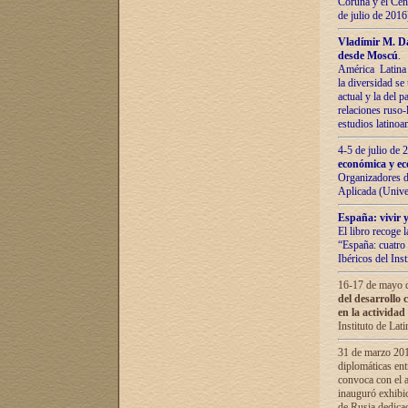
Coruña y el Cent
de julio de 201
Vladímir М. Da
desde Moscú
.
América Latina 
la diversidad se 
actual у lа del p
relaciones ruso-
estudios latino
4-5 de julio de
económica y ec
Organizadores d
Aplicada (Univ
España: vivir y
El libro recoge 
“España: cuatro 
Ibéricos del In
16-17 de mayo d
del desarrollo 
en la actividad
Instituto de La
31 de marzo 2016
diplomáticas en
convoca con el a
inauguró exhibi
de Rusia dedica