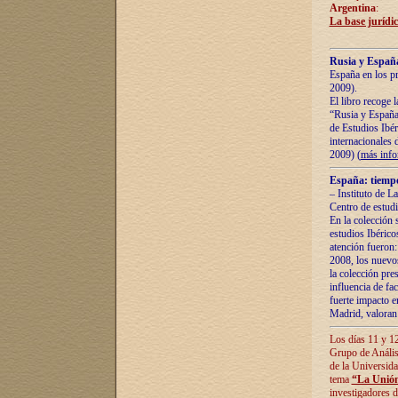
Argentina
:
La base jurídic
Rusia y España
España en los pr
2009).
El libro recoge 
“Rusia y España 
de Estudios Ibér
internacionales 
2009) (
más inf
España: tiempo
– Instituto de L
Centro de estud
En la colección 
estudios Ibérico
atención fueron:
2008, los nuevos
la colección pre
influencia de fac
fuerte impacto en
Madrid, valoran 
Los días 11 y 12
Grupo de Anális
de la Universida
tema
“La Unión
investigadores d