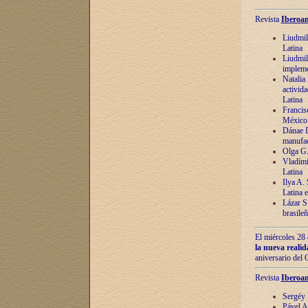
Revista
Iberoam
Liudmil
Latina
Liudmil
impleme
Natalia
activida
Latina
Francis
México 
Dánae D
manufac
Olga G.
Vladími
Latina
Ilya A.
Latina 
Lázar S.
brasile
El miércoles 28 
la nueva reali
aniversario del
Revista
Iberoam
Sergéy 
Pável A