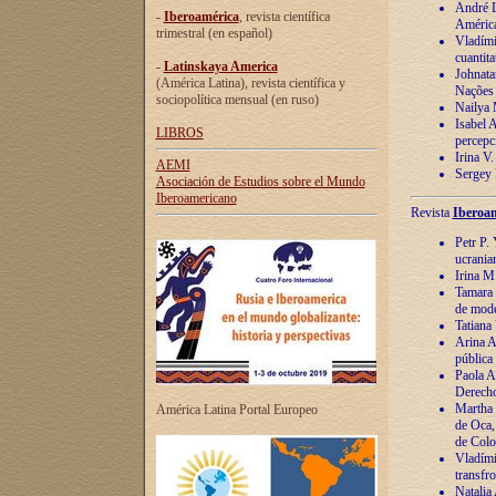
André Lu
-
Iberoamérica
, revista científica
América
trimestral (en español)
Vladímir
cuantita
-
Latinskaya America
Johnata
(América Latina), revista científica y
Nações
sociopolítica mensual (en ruso)
Nailya 
Isabel 
LIBROS
percepc
Irina V
AEMI
Sergey 
Asociación de Estudios sobre el Mundo
Iberoamericano
Revista
Iberoam
Petr P. 
ucrania
Irina M
Tamara 
de mode
Tatiana
Arina A
pública
Paola A
Derecho
Martha 
América Latina Portal Europeo
de Oca,
de Colo
Vladími
transfro
Natalia