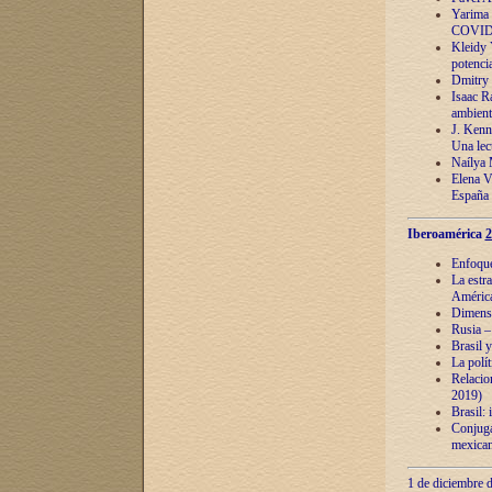
Yarima 
COVID
Kleidy 
potenci
Dmitry 
Isaac Ra
ambient
J. Kenn
Una lect
Naílya 
Elena 
España
Iberoamérica
2
Enfoques
La estr
América
Dimensi
Rusia – 
Brasil y
La polí
Relacion
2019)
Brasil: 
Conjugac
mexican
1 de diciembre d