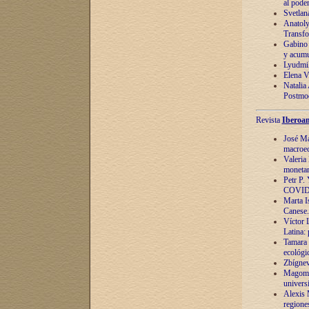
al pode
Svetlan
Anatoly
Transfo
Gabino 
y acumu
Lyudmil
Elena V.
Natalia
Postmod
Revista
Iberoam
José Ma
macroec
Valeria
monetari
Petr P.
COVID
Marta Is
Canese. 
Víctor 
Latina:
Tamara 
ecológi
Zbígnev
Magomed
univers
Alexis 
regiones