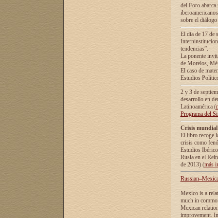
del Foro abarca 
iberoamericanos 
sobre el diálogo 
El dia de 17 de 
Interninstitucio
tendencias”.
La ponente inv
de Morelos, Méx
El caso de mate
Estudios Polític
2 y 3 de septie
desarrollo en de
Latinoamérica (
Programa del S
Crisis mundial
El libro recoge 
crisis como fen
Estudios Ibérico
Rusia en el Rei
de 2013) (
más i
Russian–Mexican
Mexico is a rela
much in common i
Mexican relation
improvement. In 