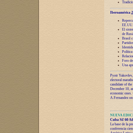
Tradici
Iberoamérica
2
Repercu
EE.UU
El sist
de Rusi
Brasil 
Partidos
Identida
Polític
Relacio
Foro de
Una apr
Pyotr Yakovlev,
electoral marath
candidate of the
December 10, and
economic ones. C
A.Fernandez on t
NUEVA EDICI
Cuba Sí! 60 Añ
La base de la pr
conferencia cien