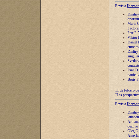
Revista
Iberoam
Dmitriy
oportun
María C
Factore
Petr P.
Víktor 
Daniel 
entre m
Dmitry 
singula
Svetlan
context
Irina D
particul
Borís F
11 de febrero de
“Las perspectiva
Revista
Iberoam
Dmitriy
latinoa
Armando
declive
Oleg O.
América