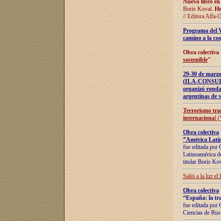
Nuevo libro en
Boris Koval.
He
// Editora Alfa-
Programa del 
camino a la coo
Obra colectiva
sostenible
"
29-30 de ma
(ILA-CONSULT
organizó ronda
argentinas de v
Terrorismo tra
internaciona
l 
Obra colectiva
”América Latin
fue editada por 
Latinoamérica de
titular Boris Ko
Salió a la luz el
Obra colectiva
“España: la tra
fue editada por 
Ciencias de Rus