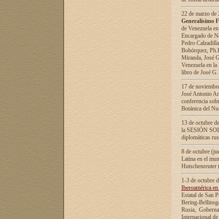
22 de marzo de 2
Generalísimo F
de Venezuela en
Encargado de Neg
Pedro Calzadilla
Bohórquez, Ph.D.
Miranda, José G
Venezuela en la 
libro de José G
17 de noviembre
José Antonio Am
conferencia sobr
Botánica del Nu
13 de octubre de
la SESIÓN SOLEM
diplomáticas rus
8 de octubre (j
Latina en el mun
Hutschenreuter 
1-3 de octubre 
Iberoamérica en 
Estatal de San P
Bering-Bellinsg
Rusia, Gobernac
Internacional de