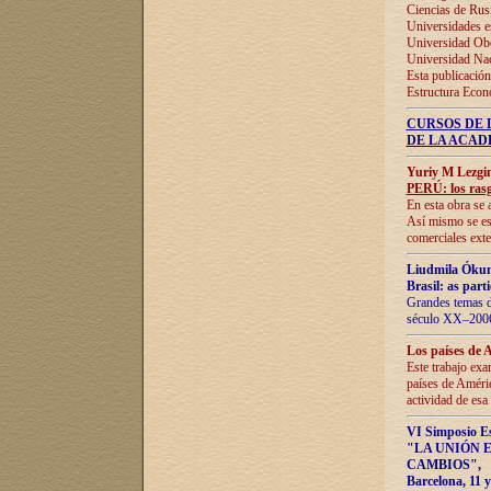
Ciencias de Rus
Universidades e
Universidad Obe
Universidad Na
Esta publicación
Estructura Econ
CURSOS DE 
DE LA ACAD
Yuriy M Lezgi
PERÚ: los rasg
En esta obra se 
Así mismo se est
comerciales exte
Liudmila Ókun
Brasil: as part
Grandes temas da
século XX–2006
Los países de 
Este trabajo exa
países de Améric
actividad de esa
VI Simposio E
"LA UNIÓN 
CAMBIOS"
,
Barcelona, 11 y