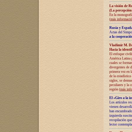
La visión de R
(La percepción
En la monografía
(
más informaci
Rusia y España
Actas del Simpo
a la cooperació
Vladímir M. D
Hacia la identi
El enfoque civil
América Latina pa
cuales se formar
divergentes de d
primera vez en l
de la estadística
siglos, se demue
peculiares y la 
región (
más inf
El «Giro a la 
Los artículos re
vienen desarroll
han encumbrado e
izquierda suscita
recopilación que
lector contempla