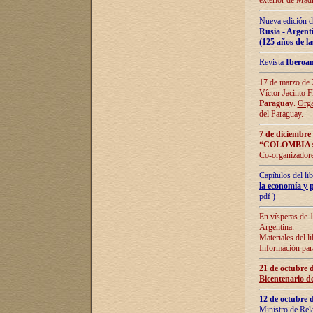
exterior de Madr
Nueva edición d
Rusia - Argent
(125 años de la
Revista
Iberoa
17 de marzo de 2
Víctor Jacinto 
Paraguay
.
Orga
del Paraguay.
7 de diciembre
“COLOMBIA:
Co-organizador
Capítulos del l
la economía y p
pdf )
En vísperas de 1
Argentina:
Materiales del li
Información para
21 de octubre 
Bicentenario d
12 de octubre 
Ministro de Rel