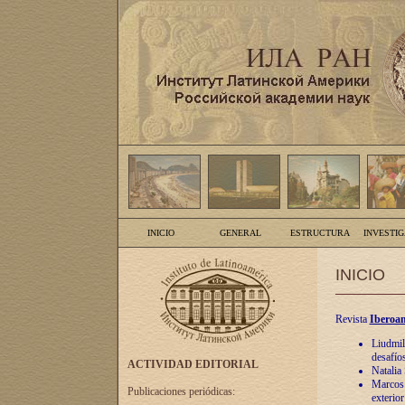
INICIO
GENERAL
ESTRUCTURA
INVESTI
INICIO
Revista
Iberoam
Liudmil
desafíos
ACTIVIDAD EDITORIAL
Natalia
Marcos A
Publicaciones periódicas:
exterio