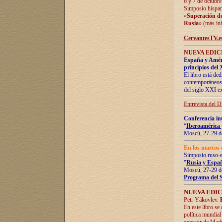
6 y 7 de octubre
Simposio hispan
«
Superación de 
Rusia
» (
más in
CervantesTV.e
NUEVA EDICI
España y Améric
principios del 
El libro está de
contemporáneos -
del siglo XXI ex
Entrevista del 
Conferencia in
“
Iberoamérica 
Moscú, 27-29 de
En los marcos 
Simposio ruso-
"
Rusia y Españ
Moscú, 27-29 de
Programa del 
NUEVA EDIC
Petr Yákovlev.
En este libro se
política mundial