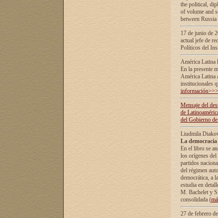
the political, d
of volume and sc
between Russia 
17 de junio de 2
actual jefe de r
Políticos del In
América Latina 
En la presente m
América Latina 
institucionales 
información>>
Mensaje del dest
de Latinoaméric
del Gobierno de
Liudmila Diako
La democracia 
En el libro se a
los orígenes del 
partidos naciona
del régimen auto
democrática, а l
estudia en detall
М. Bachelet у S.
consolidada (
má
27 de febrero d