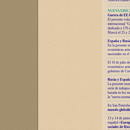
América Latina 
NUEVA EDICI
Guerra de EE.U
El presente volu
internacional “
dedicada a 170 
Moscú el 25 y 
España y Rusia:
En la presente m
económicas actua
nacionales en el
El 10 de julio d
económicos actua
gobierno de Cost
Rusia y España
La presente mono
serie de trabajo
basada en los ma
la “nueva norma
En San Petersbur
mundo globaliza
13 y 14 de junio
español «
Europa
sociales de Ru