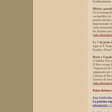
Establecimiento
México: parado
En la monografía
sociopolítico de
primera década d
impresionante a
viene arrastrand
las disputas pe
(
más informaci
6 y 7 de junio 
lugar el X Simp
España y Rusia"
Rusia y España 
(Vladímir Davyd
El libro recoge 
“Superación de l
organizado por e
Ciencias de Rus
Surerior de Inve
(
más informaci
Países ibéricos
Irina Sinélschik
La práctica esp
información>>