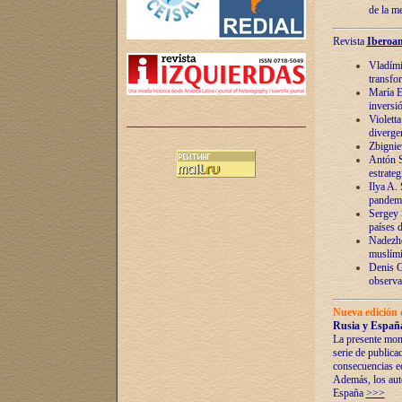
de la m
Revista
Iberoam
Vladímir
transfo
María E
inversi
Violett
diverge
Zbignie
Antón S
estrateg
Ilya A.
pandem
Sergey 
países 
Nadezhd
muslími
Denis G
observac
Nueva edición 
Rusia y España
La presente mono
serie de publica
consecuencias e
Además, los auto
España
>>>