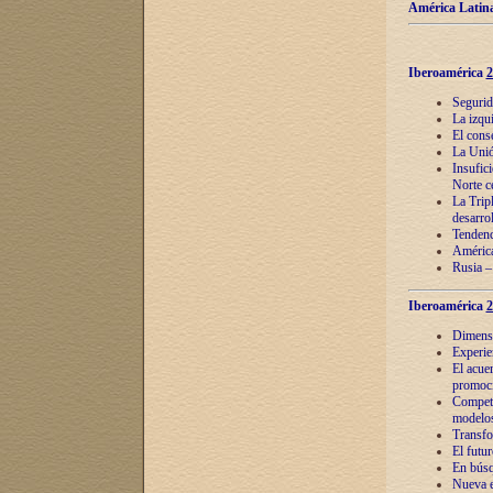
América Latina
Iberoamérica
2
Segurid
La izqu
El cons
La Unió
Insufic
Norte c
La Tripl
desarro
Tendenci
América
Rusia –
Iberoamérica
2
Dimensió
Experie
El acue
promoci
Competi
modelos
Transfo
El futu
En búsq
Nueva e