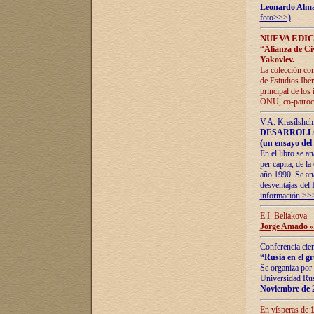
Leonardo Alm
foto>>>)
NUEVA EDIC
“Alianza de Civi
Yakovlev.
La colección con
de Estudios Ibér
principal de los
ONU, co-patroci
V.A. Krasílshch
DESARROLLO
(un ensayo del 
En el libro se a
per capita, de l
año 1990. Se ana
desventajas del 
información >>
E.I. Beliakova
Jorge Amado «r
Conferencia cien
“Rusia en el g
Se organiza por 
Universidad Rus
Noviembre de 
En vísperas de
1