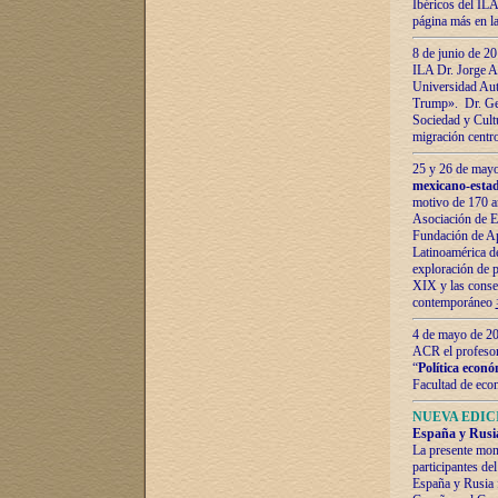
Ibéricos del ILA
página más en la
8 de junio de 20
ILA Dr. Jorge Al
Universidad Aut
Trump». Dr. Ger
Sociedad y Cultu
migración centr
25 y 26 de mayo 
mexicano-estad
motivo de 170 a
Asociación de E
Fundación de Ap
Latinoamérica d
exploración de p
XIX y las consec
contemporáneo
4 de mayo de 201
ACR el profeso
“
Política econó
Facultad de eco
NUEVA EDICI
España y Rusia 
La presente mono
participantes d
España y Rusia f