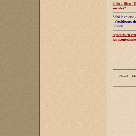
Salió el libro
“
E
sociales
”
Salió la edición
“Presidentes de
Gisbert
Apareció en vent
los acontecimie
INICIO
GE