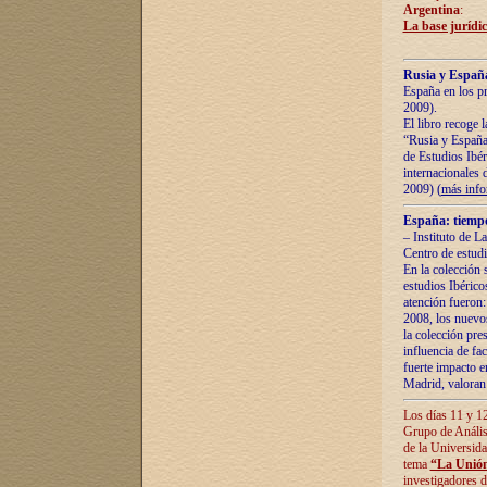
Argentina
:
La base jurídic
Rusia y España
España en los pr
2009).
El libro recoge 
“Rusia y España 
de Estudios Ibér
internacionales 
2009) (
más inf
España: tiempo
– Instituto de L
Centro de estud
En la colección 
estudios Ibérico
atención fueron:
2008, los nuevos
la colección pre
influencia de fac
fuerte impacto en
Madrid, valoran 
Los días 11 y 12
Grupo de Anális
de la Universida
tema
“La Unión
investigadores d