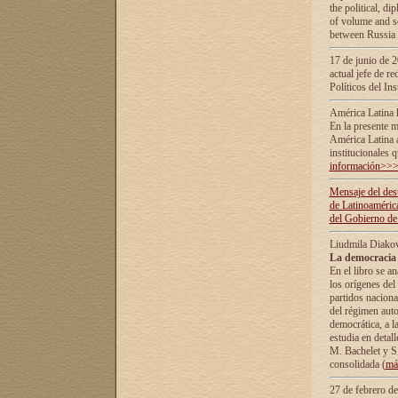
the political, d
of volume and sc
between Russia 
17 de junio de 2
actual jefe de r
Políticos del In
América Latina 
En la presente m
América Latina 
institucionales 
información>>
Mensaje del dest
de Latinoaméric
del Gobierno de
Liudmila Diako
La democracia 
En el libro se a
los orígenes del 
partidos naciona
del régimen auto
democrática, а l
estudia en detall
М. Bachelet у S.
consolidada (
má
27 de febrero d