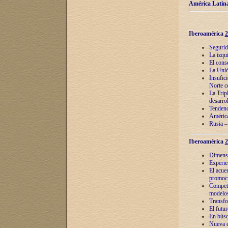
América Latina
Iberoamérica
2
Segurid
La izqu
El cons
La Unió
Insufic
Norte c
La Tripl
desarro
Tendenci
América
Rusia –
Iberoamérica
2
Dimensió
Experie
El acue
promoci
Competi
modelos
Transfo
El futu
En búsq
Nueva e