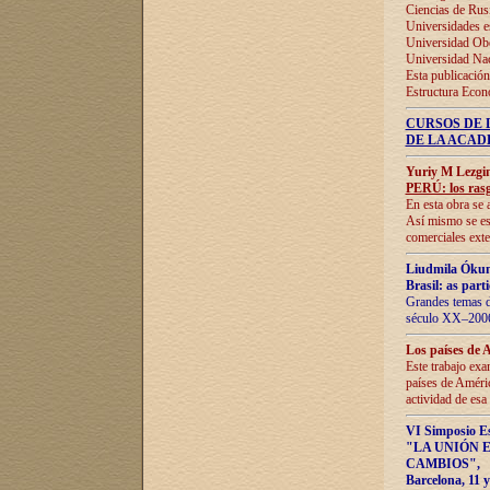
Ciencias de Rus
Universidades e
Universidad Obe
Universidad Na
Esta publicación
Estructura Econ
CURSOS DE 
DE LA ACAD
Yuriy M Lezgi
PERÚ: los rasg
En esta obra se 
Así mismo se est
comerciales exte
Liudmila Ókun
Brasil: as part
Grandes temas da
século XX–2006
Los países de 
Este trabajo exa
países de Améric
actividad de esa
VI Simposio E
"LA UNIÓN 
CAMBIOS"
,
Barcelona, 11 y