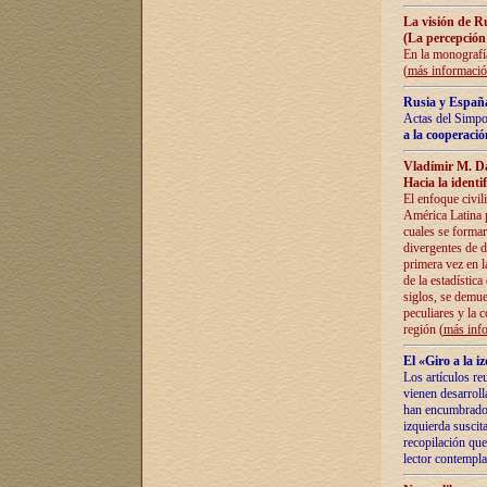
La visión de R
(La percepción
En la monografía
(
más informaci
Rusia y España
Actas del Simpo
a la cooperació
Vladímir M. D
Hacia la identi
El enfoque civil
América Latina pa
cuales se formar
divergentes de d
primera vez en l
de la estadística
siglos, se demue
peculiares y la 
región (
más inf
El «Giro a la 
Los artículos re
vienen desarroll
han encumbrado e
izquierda suscita
recopilación que
lector contempla