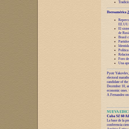
Tradici
Iberoamérica
2
Repercu
EE.UU
El sist
de Rusi
Brasil 
Partidos
Identida
Polític
Relacio
Foro de
Una apr
Pyotr Yakovlev,
electoral marath
candidate of the
December 10, and
economic ones. C
A.Fernandez on t
NUEVA EDICI
Cuba Sí! 60 Añ
La base de la pr
conferencia cien