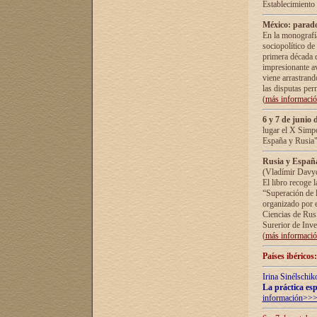
Establecimiento
México: parado
En la monografía
sociopolítico de
primera década d
impresionante a
viene arrastrand
las disputas pe
(
más informaci
6 y 7 de junio 
lugar el X Simp
España y Rusia"
Rusia y España 
(Vladímir Davyd
El libro recoge 
“Superación de l
organizado por e
Ciencias de Rus
Surerior de Inve
(
más informaci
Países ibéricos
Irina Sinélschik
La práctica esp
información>>