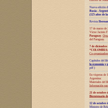
exterior de Madr
Nueva edición d
Rusia - Argent
(125 años de la
Revista
Iberoa
17 de marzo de 2
Víctor Jacinto 
Paraguay
.
Orga
del Paraguay.
7 de diciembre
“COLOMBIA:
Co-organizador
Capítulos del l
la economía y p
pdf )
En vísperas de 1
Argentina:
Materiales del li
Información para
21 de octubre 
Bicentenario d
12 de octubre 
Ministro de Rel