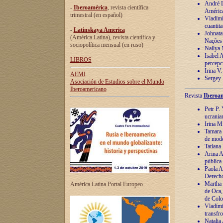
André Lu
-
Iberoamérica
, revista científica
América
trimestral (en español)
Vladímir
cuantita
-
Latinskaya America
Johnata
(América Latina), revista científica y
Nações
sociopolítica mensual (en ruso)
Nailya 
Isabel 
LIBROS
percepc
Irina V
AEMI
Sergey 
Asociación de Estudios sobre el Mundo
Iberoamericano
Revista
Iberoam
Petr P. 
ucrania
Irina M
Tamara 
de mode
Tatiana
Arina A
pública
Paola A
Derecho
Martha 
América Latina Portal Europeo
de Oca,
de Colo
Vladími
transfro
Natalia