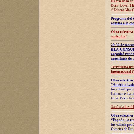
Nuevo libro en
Boris Koval.
He
// Editora Alfa-
Programa del 
camino a la coo
Obra colectiva
sostenible
"
29-30 de ma
(ILA-CONSULT
organizó ronda
argentinas de v
Terrorismo tra
internaciona
l 
Obra colectiva
”América Latin
fue editada por 
Latinoamérica de
titular Boris Ko
Salió a la luz el
Obra colectiva
“España: la tra
fue editada por 
Ciencias de Rus