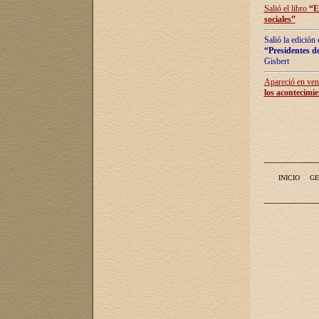
Salió el libro
“
E
sociales
”
Salió la edición
“Presidentes de
Gisbert
Apareció en vent
los acontecimie
INICIO
GE