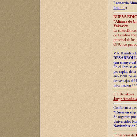
Leonardo Alm
foto>>>)
NUEVA EDIC
“Alianza de Civi
Yakovlev.
La colección con
de Estudios Ibér
principal de los
ONU, co-patroci
V.A. Krasílshch
DESARROLLO
(un ensayo del 
En el libro se a
per capita, de l
año 1990. Se ana
desventajas del 
información >>
E.I. Beliakova
Jorge Amado «r
Conferencia cien
“Rusia en el g
Se organiza por 
Universidad Rus
Noviembre de 
En vísperas de
1