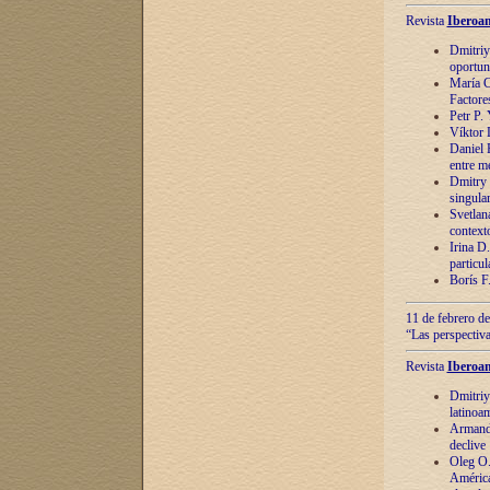
Revista
Iberoam
Dmitriy
oportun
María C
Factore
Petr P.
Víktor 
Daniel 
entre m
Dmitry 
singula
Svetlan
context
Irina D
particul
Borís F
11 de febrero de
“Las perspectiva
Revista
Iberoam
Dmitriy
latinoa
Armando
declive
Oleg O.
América