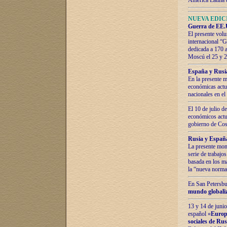
América Latina 
NUEVA EDICI
Guerra de EE.U
El presente volu
internacional “
dedicada a 170 
Moscú el 25 y 
España y Rusia:
En la presente m
económicas actua
nacionales en el
El 10 de julio d
económicos actua
gobierno de Cost
Rusia y España
La presente mono
serie de trabajo
basada en los ma
la “nueva norma
En San Petersbur
mundo globaliza
13 y 14 de junio
español «
Europa
sociales de Ru