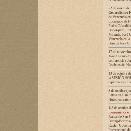
22 de marzo de 2
Generalísimo F
de Venezuela en
Encargado de Neg
Pedro Calzadilla
Bohórquez, Ph.D.
Miranda, José G
Venezuela en la 
libro de José G
17 de noviembre
José Antonio Am
conferencia sobr
Botánica del Nu
13 de octubre de
la SESIÓN SOLEM
diplomáticas rus
8 de octubre (j
Latina en el mun
Hutschenreuter 
1-3 de octubre 
Iberoamérica en 
Estatal de San P
Bering-Bellinsg
Rusia, Gobernac
Internacional de