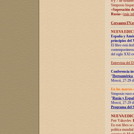
6 y 7 de octubre
Simposio hispan
«
Superación de 
Rusia
» (
más in
CervantesTV.e
NUEVA EDICI
España y Améric
principios del 
El libro está de
contemporáneos -
del siglo XXI ex
Entrevista del 
Conferencia in
“
Iberoamérica 
Moscú, 27-29 de
En los marcos 
Simposio ruso-
"
Rusia y Españ
Moscú, 27-29 de
Programa del 
NUEVA EDIC
Petr Yákovlev.
En este libro se
política mundial