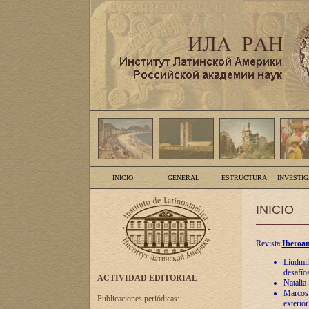
INICIO
GENERAL
ESTRUCTURA
INVESTI
INICIO
Revista
Iberoam
Liudmil
desafíos
ACTIVIDAD EDITORIAL
Natalia
Marcos A
Publicaciones periódicas:
exterio