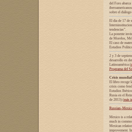
del Foro abarca 
iberoamericanos 
sobre el diálogo 
El dia de 17 de 
Interninstitucio
tendencias”.
La ponente inv
de Morelos, Méx
El caso de mate
Estudios Polític
2 y 3 de septie
desarrollo en de
Latinoamérica (
Programa del S
Crisis mundial
El libro recoge 
crisis como fen
Estudios Ibérico
Rusia en el Rei
de 2013) (
más i
Russian–Mexican
Mexico is a rela
much in common i
Mexican relation
improvement. In 