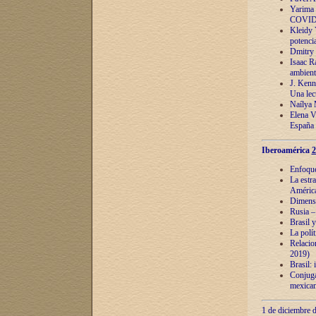
Yarima 
COVID
Kleidy 
potenci
Dmitry 
Isaac Ra
ambient
J. Kenn
Una lect
Naílya 
Elena 
España
Iberoamérica
2
Enfoques
La estr
América
Dimensi
Rusia – 
Brasil y
La polí
Relacion
2019)
Brasil: 
Conjugac
mexican
1 de diciembre d