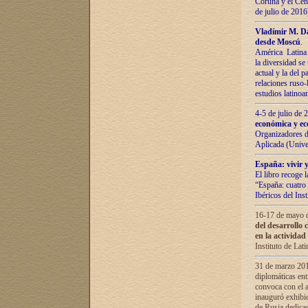
Coruña y el Cent
de julio de 201
Vladímir М. Da
desde Moscú
.
América Latina 
la diversidad se 
actual у lа del p
relaciones ruso-
estudios latino
4-5 de julio de
económica y ec
Organizadores d
Aplicada (Univ
España: vivir y
El libro recoge 
“España: cuatro 
Ibéricos del In
16-17 de mayo d
del desarrollo 
en la actividad
Instituto de La
31 de marzo 2016
diplomáticas en
convoca con el a
inauguró exhibi
de Rusia dedica