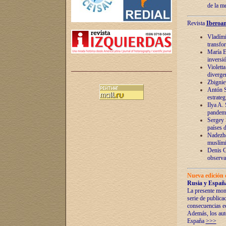
de la m
Revista
Iberoam
Vladímir
transfo
María E
inversi
Violett
diverge
Zbignie
Antón S
estrateg
Ilya A.
pandem
Sergey 
países 
Nadezhd
muslími
Denis G
observac
Nueva edición 
Rusia y España
La presente mono
serie de publica
consecuencias e
Además, los auto
España
>>>