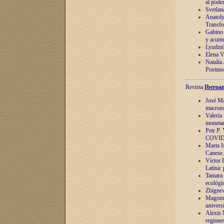
al pode
Svetlan
Anatoly
Transfo
Gabino 
y acumu
Lyudmil
Elena V.
Natalia
Postmod
Revista
Iberoam
José Ma
macroec
Valeria
monetari
Petr P.
COVID
Marta Is
Canese. 
Víctor 
Latina:
Tamara 
ecológi
Zbígnev
Magomed
univers
Alexis 
regiones