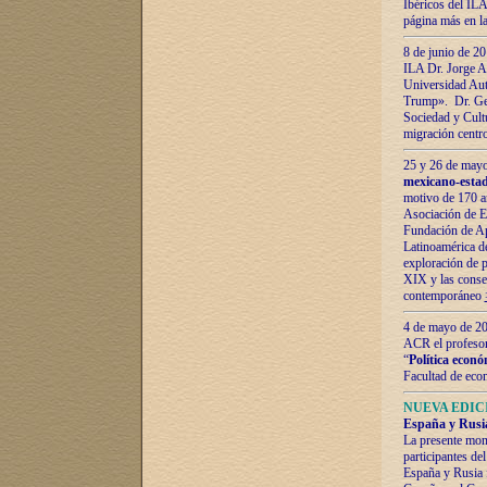
Ibéricos del ILA
página más en la
8 de junio de 20
ILA Dr. Jorge Al
Universidad Aut
Trump». Dr. Ger
Sociedad y Cultu
migración centr
25 y 26 de mayo 
mexicano-estad
motivo de 170 a
Asociación de E
Fundación de Ap
Latinoamérica d
exploración de p
XIX y las consec
contemporáneo
4 de mayo de 201
ACR el profeso
“
Política econó
Facultad de eco
NUEVA EDICI
España y Rusia 
La presente mono
participantes d
España y Rusia f