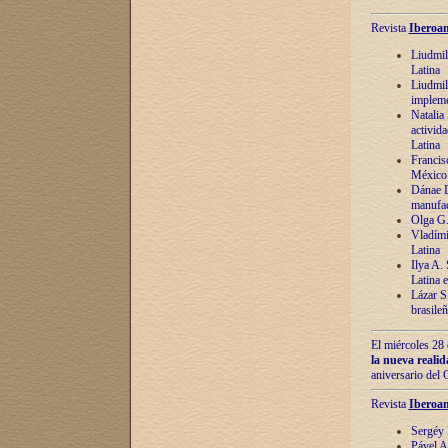
Revista
Iberoam
Liudmil
Latina
Liudmil
impleme
Natalia
activida
Latina
Francis
México 
Dánae D
manufac
Olga G.
Vladími
Latina
Ilya A.
Latina 
Lázar S.
brasile
El miércoles 28 
la nueva reali
aniversario del
Revista
Iberoam
Sergéy 
Pável A