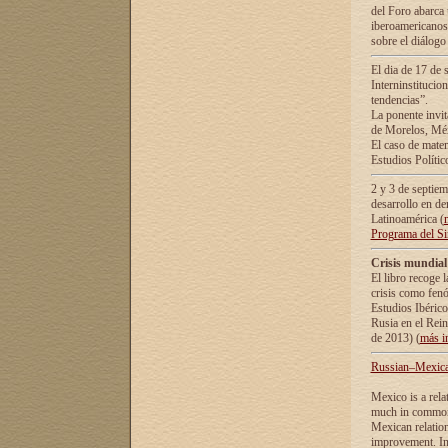
del Foro abarca 
iberoamericanos 
sobre el diálogo 
El dia de 17 de 
Interninstitucio
tendencias”.
La ponente inv
de Morelos, Méx
El caso de mate
Estudios Polític
2 y 3 de septie
desarrollo en de
Latinoamérica (
Programa del S
Crisis mundial
El libro recoge 
crisis como fen
Estudios Ibérico
Rusia en el Rei
de 2013) (
más i
Russian–Mexican
Mexico is a rela
much in common i
Mexican relation
improvement. In 