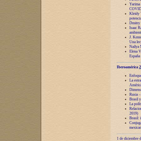
Yarima 
COVID
Kleidy 
potenci
Dmitry 
Isaac Ra
ambient
J. Kenn
Una lect
Naílya 
Elena 
España
Iberoamérica
2
Enfoques
La estr
América
Dimensi
Rusia – 
Brasil y
La polí
Relacion
2019)
Brasil: 
Conjugac
mexican
1 de diciembre d