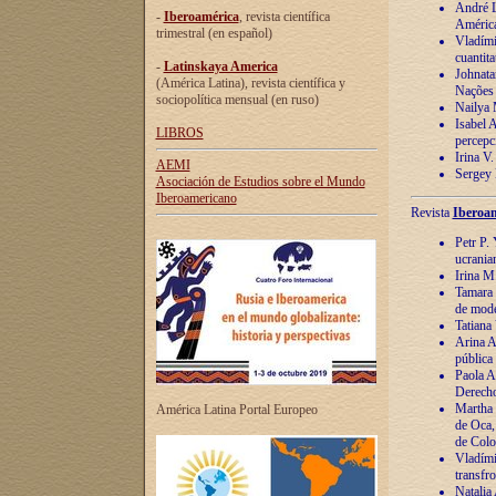
André Lu
-
Iberoamérica
, revista científica
América
trimestral (en español)
Vladímir
cuantita
-
Latinskaya America
Johnata
(América Latina), revista científica y
Nações
sociopolítica mensual (en ruso)
Nailya 
Isabel 
LIBROS
percepc
Irina V
AEMI
Sergey 
Asociación de Estudios sobre el Mundo
Iberoamericano
Revista
Iberoam
Petr P. 
ucrania
Irina M
Tamara 
de mode
Tatiana
Arina A
pública
Paola A
Derecho
Martha 
América Latina Portal Europeo
de Oca,
de Colo
Vladími
transfro
Natalia