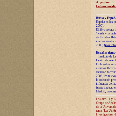
Argentina
:
La base jurídic
Rusia y España
España en los pr
2009).
El libro recoge 
“Rusia y España 
de Estudios Ibér
internacionales 
2009) (
más inf
España: tiempo
– Instituto de L
Centro de estud
En la colección 
estudios Ibérico
atención fueron:
2008, los nuevos
la colección pre
influencia de fac
fuerte impacto en
Madrid, valoran 
Los días 11 y 12
Grupo de Anális
de la Universida
tema
“La Unión
investigadores d