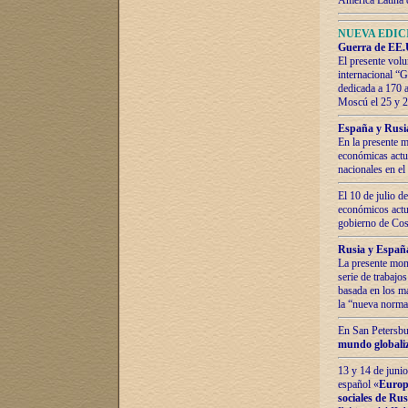
América Latina 
NUEVA EDICI
Guerra de EE.U
El presente volu
internacional “
dedicada a 170 
Moscú el 25 y 
España y Rusia:
En la presente m
económicas actua
nacionales en el
El 10 de julio d
económicos actua
gobierno de Cost
Rusia y España
La presente mono
serie de trabajo
basada en los ma
la “nueva norma
En San Petersbur
mundo globaliza
13 y 14 de junio
español «
Europa
sociales de Ru