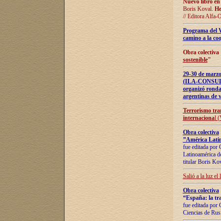
Nuevo libro en
Boris Koval.
He
// Editora Alfa-
Programa del 
camino a la coo
Obra colectiva
sostenible
"
29-30 de ma
(ILA-CONSULT
organizó ronda
argentinas de v
Terrorismo tra
internaciona
l 
Obra colectiva
”América Latin
fue editada por 
Latinoamérica de
titular Boris Ko
Salió a la luz el
Obra colectiva
“España: la tra
fue editada por 
Ciencias de Rus