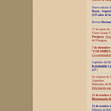
exterior de Madr
Nueva edición d
Rusia - Argent
(125 años de la
Revista
Iberoa
17 de marzo de 2
Víctor Jacinto 
Paraguay
.
Orga
del Paraguay.
7 de diciembre
“COLOMBIA:
Co-organizador
Capítulos del l
la economía y p
pdf )
En vísperas de 1
Argentina:
Materiales del li
Información para
21 de octubre 
Bicentenario d
12 de octubre 
Ministro de Rel