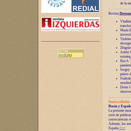
de la m
Revista
Iberoam
Vladímir
transfo
María E
inversi
Violett
diverge
Zbignie
Antón S
estrateg
Ilya A.
pandem
Sergey 
países 
Nadezhd
muslími
Denis G
observac
Nueva edición 
Rusia y España
La presente mono
serie de publica
consecuencias e
Además, los auto
España
>>>