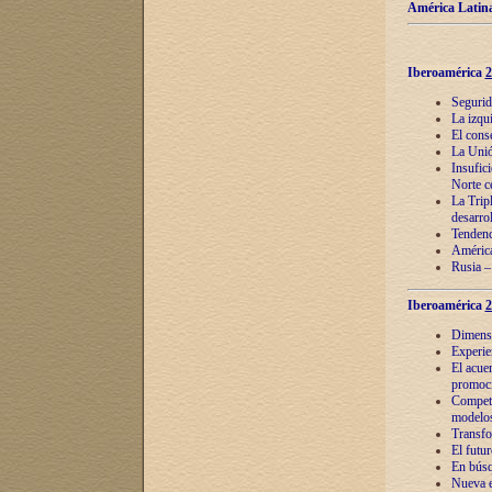
América Latina
Iberoamérica
2
Segurid
La izqu
El cons
La Unió
Insufic
Norte c
La Tripl
desarro
Tendenci
América
Rusia –
Iberoamérica
2
Dimensió
Experie
El acue
promoci
Competi
modelos
Transfo
El futu
En búsq
Nueva e