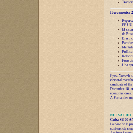
Tradici
Iberoamérica
2
Repercu
EE.UU
El sist
de Rusi
Brasil 
Partidos
Identida
Polític
Relacio
Foro de
Una apr
Pyotr Yakovlev,
electoral marath
candidate of the
December 10, and
economic ones. C
A.Fernandez on t
NUEVA EDICI
Cuba Sí! 60 Añ
La base de la pr
conferencia cien