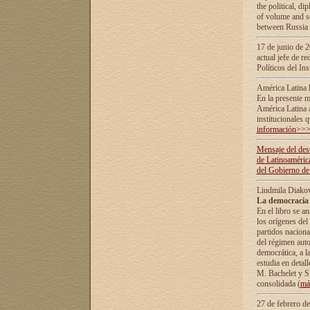
the political, d
of volume and sc
between Russia 
17 de junio de 2
actual jefe de r
Políticos del In
América Latina 
En la presente m
América Latina 
institucionales 
información>>
Mensaje del dest
de Latinoaméric
del Gobierno de
Liudmila Diako
La democracia 
En el libro se a
los orígenes del 
partidos naciona
del régimen auto
democrática, а l
estudia en detall
М. Bachelet у S.
consolidada (
má
27 de febrero d