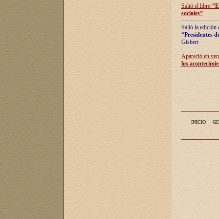
Salió el libro
“
E
sociales
”
Salió la edición
“Presidentes de
Gisbert
Apareció en vent
los acontecimie
INICIO
GE