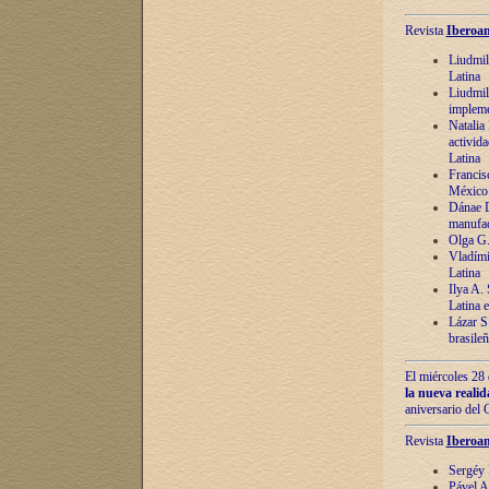
Revista
Iberoam
Liudmil
Latina
Liudmil
impleme
Natalia
activida
Latina
Francis
México 
Dánae D
manufac
Olga G.
Vladími
Latina
Ilya A.
Latina 
Lázar S.
brasile
El miércoles 28 
la nueva reali
aniversario del
Revista
Iberoam
Sergéy 
Pável A