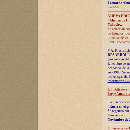
Leonardo Alm
foto>>>)
NUEVA EDIC
“Alianza de Civi
Yakovlev.
La colección con
de Estudios Ibér
principal de los
ONU, co-patroci
V.A. Krasílshch
DESARROLLO
(un ensayo del 
En el libro se a
per capita, de l
año 1990. Se ana
desventajas del 
información >>
E.I. Beliakova
Jorge Amado «r
Conferencia cien
“Rusia en el g
Se organiza por 
Universidad Rus
Noviembre de 
En vísperas de
1