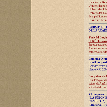
Ciencias de Rus
Universidades e
Universidad Obe
Universidad Na
Esta publicación
Estructura Econ
CURSOS DE 
DE LA ACAD
Yuriy M Lezgi
PERÚ: los rasg
En esta obra se 
Así mismo se est
comerciales exte
Liudmila Ókun
Brasil: as part
Grandes temas da
século XX–2006
Los países de 
Este trabajo exa
países de Améric
actividad de esa
VI Simposio E
"LA UNIÓN 
CAMBIOS"
,
Barcelona, 11 y