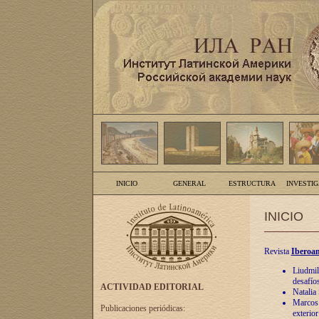
INICIO
GENERAL
ESTRUCTURA
INVESTI
INICIO
Revista
Iberoam
Liudmil
desafíos
ACTIVIDAD EDITORIAL
Natalia
Marcos A
Publicaciones periódicas:
exterio