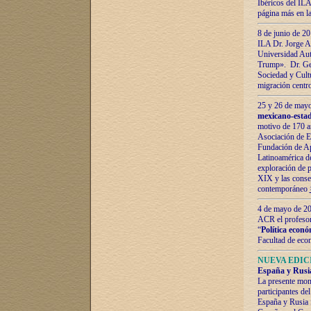
Ibéricos del ILA
página más en la
8 de junio de 20
ILA Dr. Jorge Al
Universidad Aut
Trump». Dr. Ger
Sociedad y Cultu
migración centr
25 y 26 de mayo 
mexicano-estad
motivo de 170 a
Asociación de E
Fundación de Ap
Latinoamérica d
exploración de p
XIX y las consec
contemporáneo
4 de mayo de 201
ACR el profeso
“
Política econó
Facultad de eco
NUEVA EDICI
España y Rusia 
La presente mono
participantes d
España y Rusia f