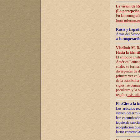
La visión de R
(La percepción
En la monografía
(
más informaci
Rusia y España
Actas del Simpo
a la cooperació
Vladímir M. D
Hacia la identi
El enfoque civil
América Latina pa
cuales se formar
divergentes de d
primera vez en l
de la estadística
siglos, se demue
peculiares y la 
región (
más inf
El «Giro a la 
Los artículos re
vienen desarroll
han encumbrado e
izquierda suscita
recopilación que
lector contempla