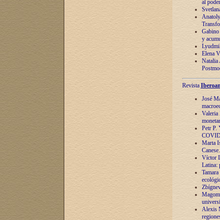
al pode
Svetlan
Anatoly
Transfo
Gabino 
y acumu
Lyudmil
Elena V.
Natalia
Postmod
Revista
Iberoam
José Ma
macroec
Valeria
monetari
Petr P.
COVID
Marta Is
Canese. 
Víctor 
Latina:
Tamara 
ecológi
Zbígnev
Magomed
univers
Alexis 
regiones