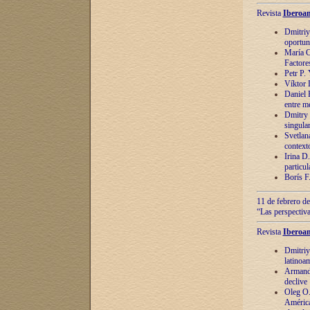
Revista
Iberoam
Dmitriy
oportun
María C
Factore
Petr P.
Víktor 
Daniel 
entre m
Dmitry 
singula
Svetlan
context
Irina D
particul
Borís F
11 de febrero de
“Las perspectiva
Revista
Iberoam
Dmitriy
latinoa
Armando
declive
Oleg O.
América