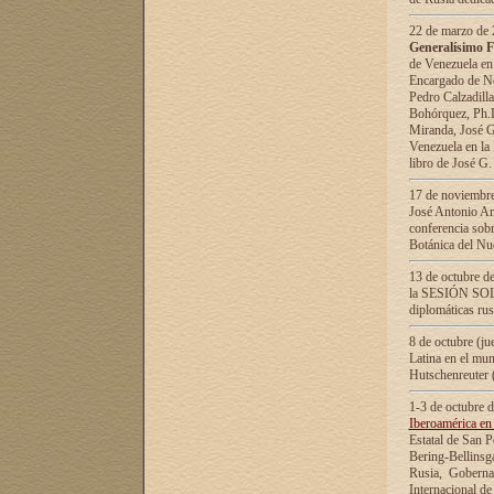
22 de marzo de 2
Generalísimo F
de Venezuela en
Encargado de Neg
Pedro Calzadilla
Bohórquez, Ph.D.
Miranda, José G
Venezuela en la 
libro de José G
17 de noviembre
José Antonio Am
conferencia sobr
Botánica del Nu
13 de octubre de
la SESIÓN SOLEM
diplomáticas rus
8 de octubre (j
Latina en el mun
Hutschenreuter 
1-3 de octubre 
Iberoamérica en 
Estatal de San P
Bering-Bellinsg
Rusia, Gobernac
Internacional de