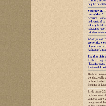
Coruña y el Cent
de julio de 201
Vladímir М. Da
desde Moscú
.
América Latina 
la diversidad se 
actual у lа del p
relaciones ruso-
estudios latino
4-5 de julio de
económica y ec
Organizadores d
Aplicada (Univ
España: vivir y
El libro recoge 
“España: cuatro 
Ibéricos del In
16-17 de mayo d
del desarrollo 
en la actividad
Instituto de La
31 de marzo 2016
diplomáticas en
convoca con el a
inauguró exhibi
de Rusia dedica