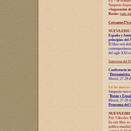
6 y 7 de octubre
Simposio hispan
«
Superación de 
Rusia
» (
más in
CervantesTV.e
NUEVA EDICI
España y Améric
principios del 
El libro está de
contemporáneos -
del siglo XXI ex
Entrevista del 
Conferencia in
“
Iberoamérica 
Moscú, 27-29 de
En los marcos 
Simposio ruso-
"
Rusia y Españ
Moscú, 27-29 de
Programa del 
NUEVA EDIC
Petr Yákovlev.
En este libro se
política mundial