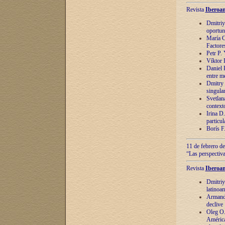
Revista
Iberoam
Dmitriy
oportun
María C
Factore
Petr P.
Víktor 
Daniel 
entre m
Dmitry 
singula
Svetlan
context
Irina D
particul
Borís F
11 de febrero de
“Las perspectiva
Revista
Iberoam
Dmitriy
latinoa
Armando
declive
Oleg O.
América