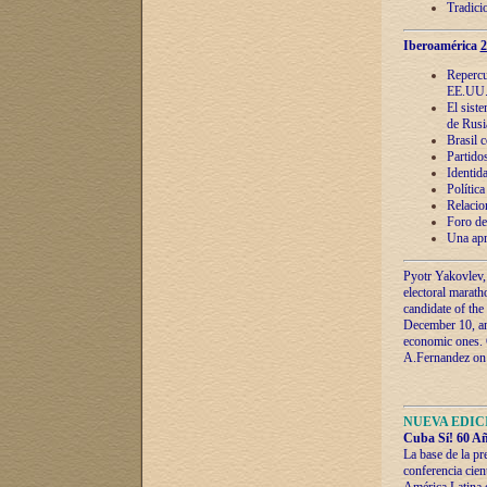
Tradici
Iberoamérica
2
Repercu
EE.UU
El sist
de Rusi
Brasil 
Partidos
Identida
Polític
Relacio
Foro de
Una apr
Pyotr Yakovlev,
electoral marath
candidate of the
December 10, and
economic ones. C
A.Fernandez on t
NUEVA EDICI
Cuba Sí! 60 Añ
La base de la pr
conferencia cien