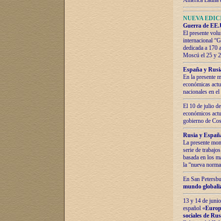
América Latina 
NUEVA EDICI
Guerra de EE.U
El presente volu
internacional “
dedicada a 170 
Moscú el 25 y 
España y Rusia:
En la presente m
económicas actua
nacionales en el
El 10 de julio d
económicos actua
gobierno de Cost
Rusia y España
La presente mono
serie de trabajo
basada en los ma
la “nueva norma
En San Petersbur
mundo globaliza
13 y 14 de junio
español «
Europa
sociales de Ru