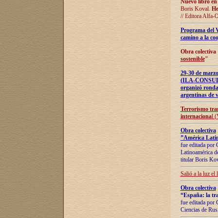
Nuevo libro en
Boris Koval.
He
// Editora Alfa-
Programa del 
camino a la coo
Obra colectiva
sostenible
"
29-30 de ma
(ILA-CONSULT
organizó ronda
argentinas de v
Terrorismo tra
internaciona
l 
Obra colectiva
”América Latin
fue editada por 
Latinoamérica de
titular Boris Ko
Salió a la luz el
Obra colectiva
“España: la tra
fue editada por 
Ciencias de Rus