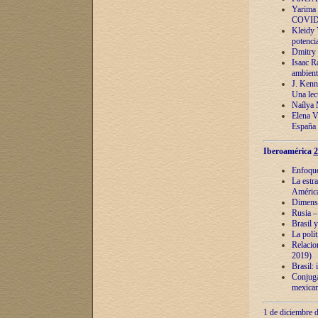
Yarima 
COVID
Kleidy 
potenci
Dmitry 
Isaac Ra
ambient
J. Kenn
Una lect
Naílya 
Elena 
España
Iberoamérica
2
Enfoques
La estr
América
Dimensi
Rusia – 
Brasil y
La polí
Relacion
2019)
Brasil: 
Conjugac
mexican
1 de diciembre d