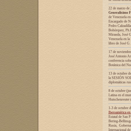
22 de marzo de 2
Generalísimo F
de Venezuela en
Encargado de Neg
Pedro Calzadilla
Bohórquez, Ph.D.
Miranda, José G
Venezuela en la 
libro de José G
17 de noviembre
José Antonio Am
conferencia sobr
Botánica del Nu
13 de octubre de
la SESIÓN SOLEM
diplomáticas rus
8 de octubre (j
Latina en el mun
Hutschenreuter 
1-3 de octubre 
Iberoamérica en 
Estatal de San P
Bering-Bellinsg
Rusia, Gobernac
Internacional de