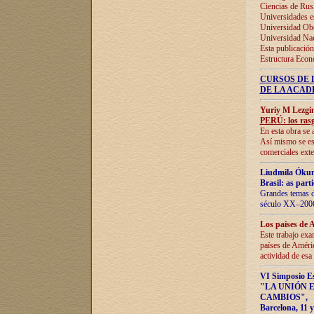
Ciencias de Rus
Universidades e
Universidad Obe
Universidad Na
Esta publicación
Estructura Econ
CURSOS DE 
DE LA ACAD
Yuriy M Lezgi
PERÚ: los rasg
En esta obra se 
Así mismo se est
comerciales exte
Liudmila Ókun
Brasil: as part
Grandes temas da
século XX–2006
Los países de 
Este trabajo exa
países de Améric
actividad de esa
VI Simposio E
"LA UNIÓN 
CAMBIOS"
,
Barcelona, 11 y