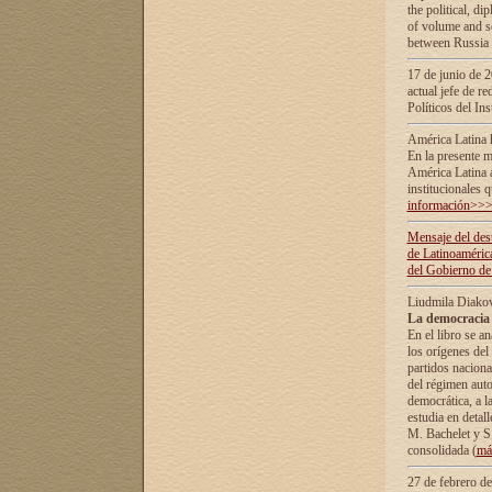
the political, d
of volume and sc
between Russia 
17 de junio de 2
actual jefe de r
Políticos del In
América Latina 
En la presente m
América Latina 
institucionales 
información>>
Mensaje del dest
de Latinoaméric
del Gobierno de
Liudmila Diako
La democracia 
En el libro se a
los orígenes del 
partidos naciona
del régimen auto
democrática, а l
estudia en detall
М. Bachelet у S.
consolidada (
má
27 de febrero d