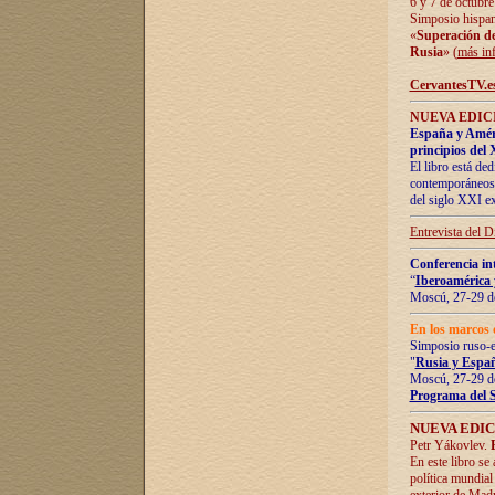
6 y 7 de octubre
Simposio hispan
«
Superación de 
Rusia
» (
más in
CervantesTV.e
NUEVA EDICI
España y Améric
principios del 
El libro está de
contemporáneos -
del siglo XXI ex
Entrevista del 
Conferencia in
“
Iberoamérica 
Moscú, 27-29 de
En los marcos 
Simposio ruso-
"
Rusia y Españ
Moscú, 27-29 de
Programa del 
NUEVA EDIC
Petr Yákovlev.
En este libro se
política mundial