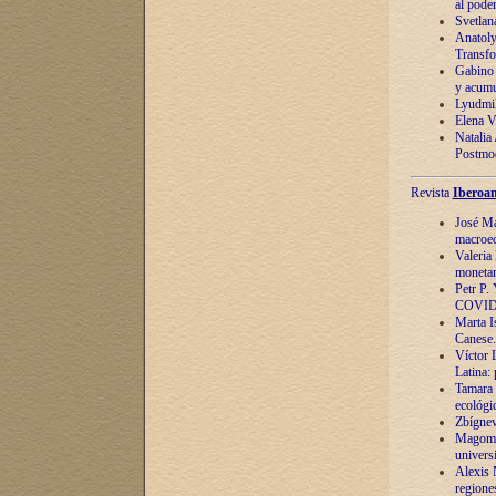
al pode
Svetlan
Anatoly
Transfo
Gabino 
y acumu
Lyudmil
Elena V.
Natalia
Postmod
Revista
Iberoam
José Ma
macroec
Valeria
monetari
Petr P.
COVID
Marta Is
Canese. 
Víctor 
Latina:
Tamara 
ecológi
Zbígnev
Magomed
univers
Alexis 
regiones