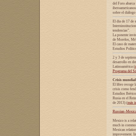
del Foro abarca 
iberoamericanos 
sobre el diálogo 
El dia de 17 de 
Interninstitucio
tendencias”.
La ponente inv
de Morelos, Méx
El caso de mate
Estudios Polític
2 y 3 de septie
desarrollo en de
Latinoamérica (
Programa del S
Crisis mundial
El libro recoge 
crisis como fen
Estudios Ibérico
Rusia en el Rei
de 2013) (
más i
Russian–Mexican
Mexico is a rela
much in common i
Mexican relation
improvement. In 