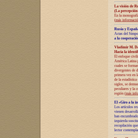
La visión de R
(La percepción
En la monografía
(
más informaci
Rusia y España
Actas del Simpo
a la cooperació
Vladímir M. D
Hacia la identi
El enfoque civil
América Latina pa
cuales se formar
divergentes de d
primera vez en l
de la estadística
siglos, se demue
peculiares y la 
región (
más inf
El «Giro a la 
Los artículos re
vienen desarroll
han encumbrado e
izquierda suscita
recopilación que
lector contempla