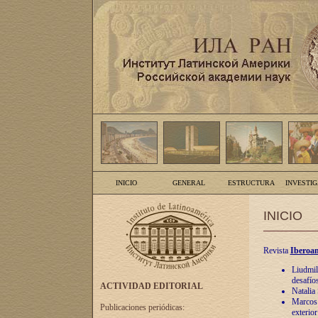
INICIO
GENERAL
ESTRUCTURA
INVESTI
INICIO
Revista
Iberoam
Liudmil
desafíos
ACTIVIDAD EDITORIAL
Natalia
Marcos A
Publicaciones periódicas:
exterio