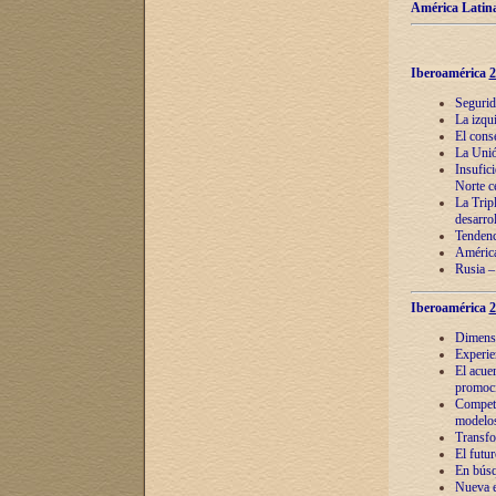
América Latina
Iberoamérica
2
Segurid
La izqu
El cons
La Unió
Insufic
Norte c
La Tripl
desarro
Tendenci
América
Rusia –
Iberoamérica
2
Dimensió
Experie
El acue
promoci
Competi
modelos
Transfo
El futu
En búsq
Nueva e