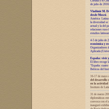
Coruña y el Cent
de julio de 201
Vladímir М. Da
desde Moscú
.
América Latina 
la diversidad se 
actual у lа del p
relaciones ruso-
estudios latino
4-5 de julio de
económica y ec
Organizadores d
Aplicada (Univ
España: vivir y
El libro recoge 
“España: cuatro 
Ibéricos del In
16-17 de mayo d
del desarrollo 
en la actividad
Instituto de La
31 de marzo 2016
diplomáticas en
convoca con el a
inauguró exhibi
de Rusia dedica