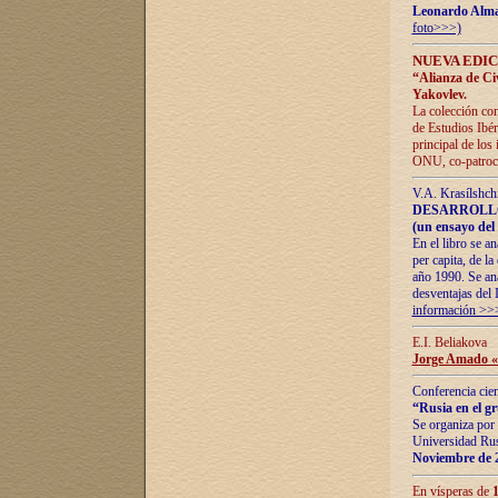
Leonardo Alm
foto>>>)
NUEVA EDIC
“Alianza de Civi
Yakovlev.
La colección con
de Estudios Ibér
principal de los
ONU, co-patroci
V.A. Krasílshch
DESARROLLO
(un ensayo del 
En el libro se a
per capita, de l
año 1990. Se ana
desventajas del 
información >>
E.I. Beliakova
Jorge Amado «r
Conferencia cien
“Rusia en el g
Se organiza por 
Universidad Rus
Noviembre de 
En vísperas de
1