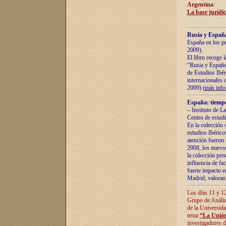
Argentina
:
La base jurídic
Rusia y España
España en los pr
2009).
El libro recoge 
“Rusia y España 
de Estudios Ibér
internacionales 
2009) (
más inf
España: tiempo
– Instituto de L
Centro de estud
En la colección 
estudios Ibérico
atención fueron:
2008, los nuevos
la colección pre
influencia de fac
fuerte impacto en
Madrid, valoran 
Los días 11 y 12
Grupo de Anális
de la Universida
tema
“La Unión
investigadores d