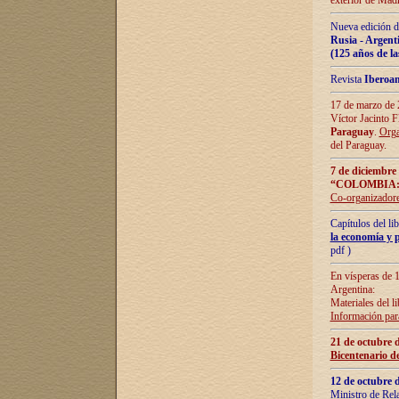
exterior de Madr
Nueva edición d
Rusia - Argent
(125 años de la
Revista
Iberoa
17 de marzo de 2
Víctor Jacinto 
Paraguay
.
Orga
del Paraguay.
7 de diciembre
“COLOMBIA:
Co-organizador
Capítulos del l
la economía y p
pdf )
En vísperas de 1
Argentina:
Materiales del li
Información para
21 de octubre 
Bicentenario d
12 de octubre 
Ministro de Rel