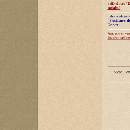
Salió el libro
“
E
sociales
”
Salió la edición
“Presidentes de
Gisbert
Apareció en vent
los acontecimie
INICIO
GE