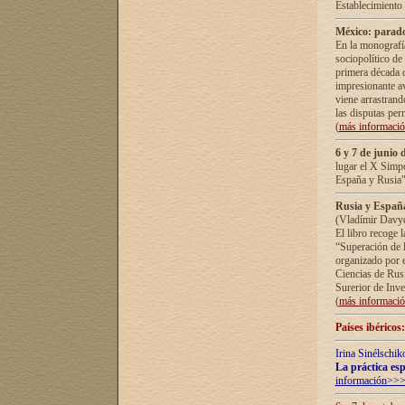
Establecimiento
México: parado
En la monografía
sociopolítico de
primera década d
impresionante a
viene arrastrand
las disputas pe
(
más informaci
6 y 7 de junio 
lugar el X Simp
España y Rusia"
Rusia y España 
(Vladímir Davyd
El libro recoge 
“Superación de l
organizado por e
Ciencias de Rus
Surerior de Inve
(
más informaci
Países ibéricos
Irina Sinélschik
La práctica esp
información>>