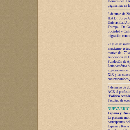
Ibéricos del ILA
página más en la
8 de junio de 20
ILA Dr. Jorge Al
Universidad Aut
Trump». Dr. Ger
Sociedad y Cultu
migración centr
25 y 26 de mayo 
mexicano-estad
motivo de 170 a
Asociación de E
Fundación de Ap
Latinoamérica d
exploración de p
XIX y las consec
contemporáneo
4 de mayo de 201
ACR el profeso
“
Política econó
Facultad de eco
NUEVA EDICI
España y Rusia 
La presente mono
participantes d
España y Rusia f