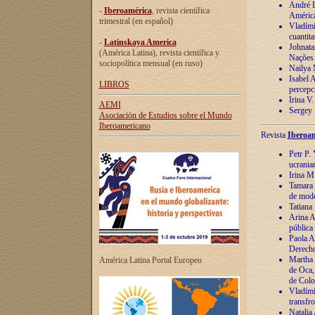
André Lu
-
Iberoamérica
, revista científica
América
trimestral (en español)
Vladímir
cuantita
-
Latinskaya America
Johnata
(América Latina), revista científica y
Nações
sociopolítica mensual (en ruso)
Nailya 
Isabel 
LIBROS
percepc
Irina V
AEMI
Sergey 
Asociación de Estudios sobre el Mundo
Iberoamericano
Revista
Iberoam
Petr P. 
ucrania
Irina M
Tamara 
de mode
Tatiana
Arina A
pública
Paola A
Derecho
Martha 
América Latina Portal Europeo
de Oca,
de Colo
Vladími
transfro
Natalia