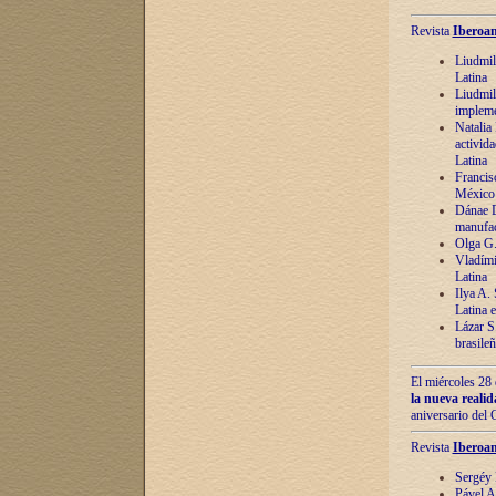
Revista
Iberoam
Liudmil
Latina
Liudmil
impleme
Natalia
activida
Latina
Francis
México 
Dánae D
manufac
Olga G.
Vladími
Latina
Ilya A.
Latina 
Lázar S.
brasile
El miércoles 28 
la nueva reali
aniversario del
Revista
Iberoam
Sergéy 
Pável A