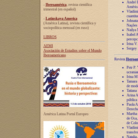
André Lu
-
Iberoamérica
, revista científica
América
trimestral (en español)
Vladímir
cuantita
-
Latinskaya America
Johnata
(América Latina), revista científica y
Nações
sociopolítica mensual (en ruso)
Nailya 
Isabel 
LIBROS
percepc
Irina V
AEMI
Sergey 
Asociación de Estudios sobre el Mundo
Iberoamericano
Revista
Iberoam
Petr P. 
ucrania
Irina M
Tamara 
de mode
Tatiana
Arina A
pública
Paola A
Derecho
Martha 
América Latina Portal Europeo
de Oca,
de Colo
Vladími
transfro
Natalia