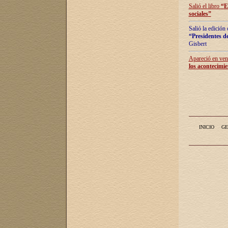
Salió el libro
“
E
sociales
”
Salió la edición
“Presidentes de
Gisbert
Apareció en vent
los acontecimie
INICIO
GE