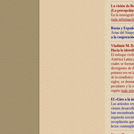
La visión de R
(La percepción
En la monografía
(
más informaci
Rusia y España
Actas del Simpo
a la cooperació
Vladímir M. D
Hacia la identi
El enfoque civil
América Latina pa
cuales se formar
divergentes de d
primera vez en l
de la estadística
siglos, se demue
peculiares y la 
región (
más inf
El «Giro a la 
Los artículos re
vienen desarroll
han encumbrado e
izquierda suscita
recopilación que
lector contempla