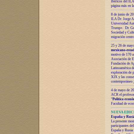
Ibéricos del ILA
página más en la
8 de junio de 20
ILA Dr. Jorge Al
Universidad Aut
Trump». Dr. Ger
Sociedad y Cultu
migración centr
25 y 26 de mayo 
mexicano-estad
motivo de 170 a
Asociación de E
Fundación de Ap
Latinoamérica d
exploración de p
XIX y las consec
contemporáneo
4 de mayo de 201
ACR el profeso
“
Política econó
Facultad de eco
NUEVA EDICI
España y Rusia 
La presente mono
participantes d
España y Rusia f