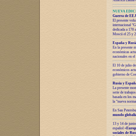
América Latina 
NUEVA EDICI
Guerra de EE.U
El presente volu
internacional “
dedicada a 170 
Moscú el 25 y 
España y Rusia:
En la presente m
económicas actua
nacionales en el
El 10 de julio d
económicos actua
gobierno de Cost
Rusia y España
La presente mono
serie de trabajo
basada en los ma
la “nueva norma
En San Petersbur
mundo globaliza
13 y 14 de junio
español «
Europa
sociales de Ru