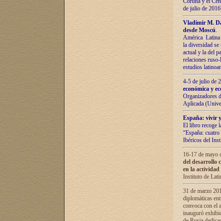
Coruña y el Cent
de julio de 201
Vladímir М. Da
desde Moscú
.
América Latina 
la diversidad se 
actual у lа del p
relaciones ruso-
estudios latino
4-5 de julio de
económica y ec
Organizadores d
Aplicada (Univ
España: vivir y
El libro recoge 
“España: cuatro 
Ibéricos del In
16-17 de mayo d
del desarrollo 
en la actividad
Instituto de La
31 de marzo 2016
diplomáticas en
convoca con el a
inauguró exhibi
de Rusia dedica