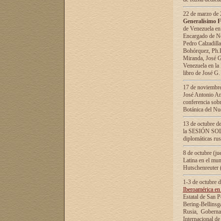
22 de marzo de 2
Generalísimo F
de Venezuela en
Encargado de Neg
Pedro Calzadilla
Bohórquez, Ph.D.
Miranda, José G
Venezuela en la 
libro de José G
17 de noviembre
José Antonio Am
conferencia sobr
Botánica del Nu
13 de octubre de
la SESIÓN SOLEM
diplomáticas rus
8 de octubre (j
Latina en el mun
Hutschenreuter 
1-3 de octubre 
Iberoamérica en 
Estatal de San P
Bering-Bellinsg
Rusia, Gobernac
Internacional de