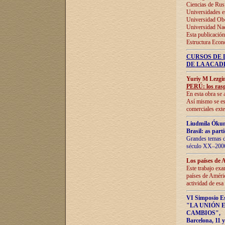
Ciencias de Rus
Universidades e
Universidad Obe
Universidad Na
Esta publicación
Estructura Econ
CURSOS DE 
DE LA ACAD
Yuriy M Lezgi
PERÚ: los rasg
En esta obra se 
Así mismo se est
comerciales exte
Liudmila Ókun
Brasil: as part
Grandes temas da
século XX–2006
Los países de 
Este trabajo exa
países de Améric
actividad de esa
VI Simposio E
"LA UNIÓN 
CAMBIOS"
,
Barcelona, 11 y