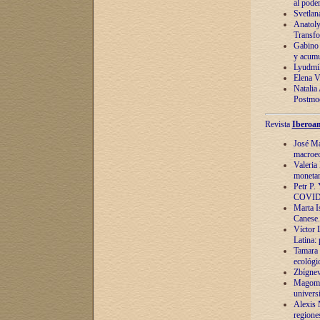
al pode
Svetlan
Anatoly
Transfo
Gabino 
y acumu
Lyudmil
Elena V.
Natalia
Postmod
Revista
Iberoam
José Ma
macroec
Valeria
monetari
Petr P.
COVID
Marta Is
Canese. 
Víctor 
Latina:
Tamara 
ecológi
Zbígnev
Magomed
univers
Alexis 
regiones