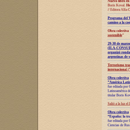
Nuevo libro en
Boris Koval.
He
// Editora Alfa-
Programa del 
camino a la coo
Obra colectiva
sostenible
"
29-30 de ma
(ILA-CONSULT
organizó ronda
argentinas de v
Terrorismo tra
internaciona
l 
Obra colectiva
”América Latin
fue editada por 
Latinoamérica de
titular Boris Ko
Salió a la luz el
Obra colectiva
“España: la tra
fue editada por 
Ciencias de Rus