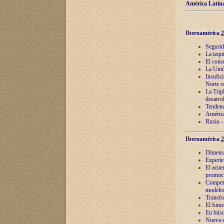
América Latina
Iberoamérica
2
Segurid
La izqu
El cons
La Unió
Insufic
Norte c
La Tripl
desarro
Tendenci
América
Rusia –
Iberoamérica
2
Dimensió
Experie
El acue
promoci
Competi
modelos
Transfo
El futu
En búsq
Nueva e