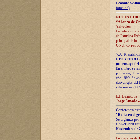
Leonardo Alm
foto>>>)
NUEVA EDIC
“Alianza de Civi
Yakovlev.
La colección con
de Estudios Ibér
principal de los
ONU, co-patroci
V.A. Krasílshch
DESARROLLO
(un ensayo del 
En el libro se a
per capita, de l
año 1990. Se ana
desventajas del 
información >>
E.I. Beliakova
Jorge Amado «r
Conferencia cien
“Rusia en el g
Se organiza por 
Universidad Rus
Noviembre de 
En vísperas de
1