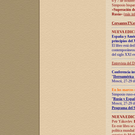
6 y 7 de octubre
Simposio hispan
«
Superación de 
Rusia
» (
más in
CervantesTV.e
NUEVA EDICI
España y Améric
principios del 
El libro está de
contemporáneos -
del siglo XXI ex
Entrevista del 
Conferencia in
“
Iberoamérica 
Moscú, 27-29 de
En los marcos 
Simposio ruso-
"
Rusia y Españ
Moscú, 27-29 de
Programa del 
NUEVA EDIC
Petr Yákovlev.
En este libro se
política mundial