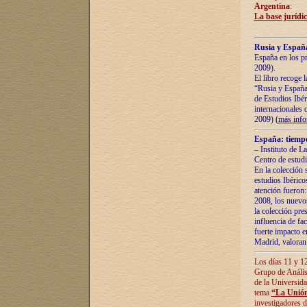
Argentina
:
La base jurídic
Rusia y España
España en los pr
2009).
El libro recoge 
“Rusia y España 
de Estudios Ibér
internacionales 
2009) (
más inf
España: tiempo
– Instituto de L
Centro de estud
En la colección 
estudios Ibérico
atención fueron:
2008, los nuevos
la colección pre
influencia de fac
fuerte impacto en
Madrid, valoran 
Los días 11 y 12
Grupo de Anális
de la Universida
tema
“La Unión
investigadores d