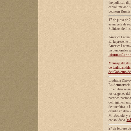
the political, d
of volume and sc
between Russia 
17 de junio de 2
actual jefe de r
Políticos del In
América Latina 
En la presente m
América Latina 
institucionales 
información>>
Mensaje del dest
de Latinoaméric
del Gobierno de
Liudmila Diako
La democracia 
En el libro se a
los orígenes del 
partidos naciona
del régimen auto
democrática, а l
estudia en detall
М. Bachelet у S.
consolidada (
má
27 de febrero d