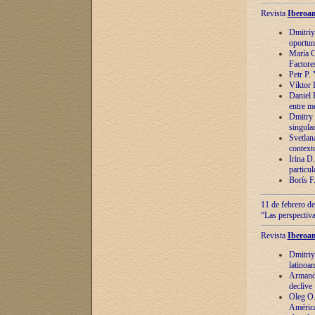
Revista
Iberoam
Dmitriy
oportun
María C
Factore
Petr P.
Víktor 
Daniel 
entre m
Dmitry 
singula
Svetlan
context
Irina D
particul
Borís F
11 de febrero de
“Las perspectiva
Revista
Iberoam
Dmitriy
latinoa
Armando
declive
Oleg O.
América