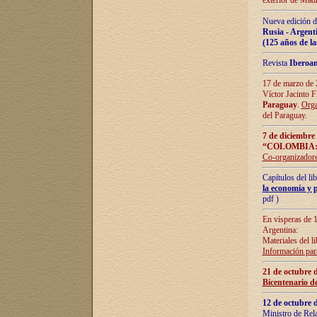
exterior de Madr
Nueva edición d
Rusia - Argent
(125 años de la
Revista
Iberoa
17 de marzo de 2
Víctor Jacinto 
Paraguay
.
Orga
del Paraguay.
7 de diciembre
“COLOMBIA:
Co-organizador
Capítulos del l
la economía y p
pdf )
En vísperas de 1
Argentina:
Materiales del li
Información para
21 de octubre 
Bicentenario d
12 de octubre 
Ministro de Rel