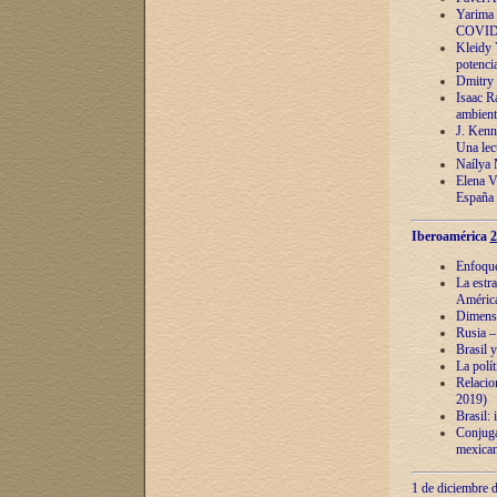
Yarima 
COVID
Kleidy 
potenci
Dmitry 
Isaac Ra
ambient
J. Kenn
Una lect
Naílya 
Elena 
España
Iberoamérica
2
Enfoques
La estr
América
Dimensi
Rusia – 
Brasil y
La polí
Relacion
2019)
Brasil: 
Conjugac
mexican
1 de diciembre d