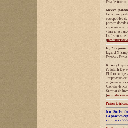
Establecimiento
México: parado
En la monografía
sociopolítico de
primera década d
impresionante a
viene arrastrand
las disputas pe
(
más informaci
6 y 7 de junio 
lugar el X Simp
España y Rusia"
Rusia y España 
(Vladímir Davyd
El libro recoge 
“Superación de l
organizado por e
Ciencias de Rus
Surerior de Inve
(
más informaci
Países ibéricos
Irina Sinélschik
La práctica esp
información>>