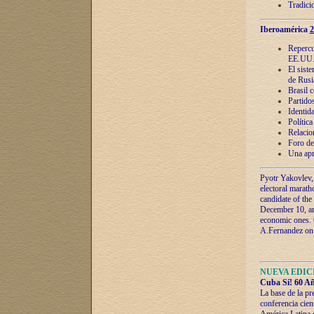
Tradici
Iberoamérica
2
Repercu
EE.UU
El sist
de Rusi
Brasil 
Partidos
Identida
Polític
Relacio
Foro de
Una apr
Pyotr Yakovlev,
electoral marath
candidate of the
December 10, and
economic ones. C
A.Fernandez on t
NUEVA EDICI
Cuba Sí! 60 Añ
La base de la pr
conferencia cien