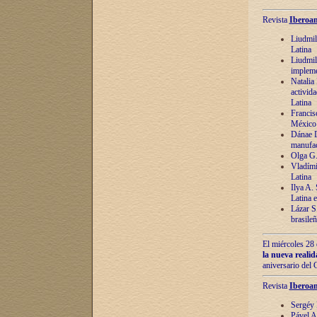
Revista
Iberoam
Liudmil
Latina
Liudmil
impleme
Natalia
activida
Latina
Francis
México 
Dánae D
manufac
Olga G.
Vladími
Latina
Ilya A.
Latina 
Lázar S.
brasile
El miércoles 28 
la nueva reali
aniversario del
Revista
Iberoam
Sergéy 
Pável A