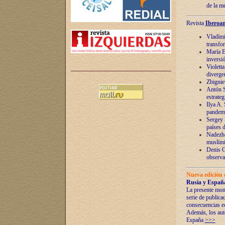
de la m
Revista
Iberoam
Vladímir
transfo
María E
inversi
Violett
diverge
Zbignie
Antón S
estrateg
Ilya A.
pandem
Sergey 
países 
Nadezhd
muslími
Denis G
observac
Nueva edición 
Rusia y España
La presente mono
serie de publica
consecuencias e
Además, los auto
España
>>>