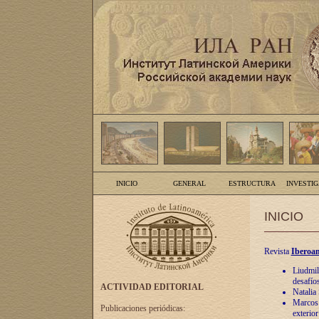
INICIO
GENERAL
ESTRUCTURA
INVESTI
INICIO
Revista
Iberoam
Liudmil
desafíos
ACTIVIDAD EDITORIAL
Natalia
Marcos A
Publicaciones periódicas:
exterio