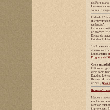
del Foro abarca 
iberoamericanos 
sobre el diálogo 
El dia de 17 de 
Interninstitucio
tendencias”.
La ponente inv
de Morelos, Méx
El caso de mate
Estudios Polític
2 y 3 de septie
desarrollo en de
Latinoamérica (
Programa del S
Crisis mundial
El libro recoge 
crisis como fen
Estudios Ibérico
Rusia en el Rei
de 2013) (
más i
Russian–Mexican
Mexico is a rela
much in common i
Mexican relation
improvement. In 