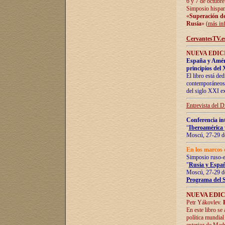
6 y 7 de octubre
Simposio hispan
«
Superación de 
Rusia
» (
más in
CervantesTV.e
NUEVA EDICI
España y Améric
principios del 
El libro está de
contemporáneos -
del siglo XXI ex
Entrevista del 
Conferencia in
“
Iberoamérica 
Moscú, 27-29 de
En los marcos 
Simposio ruso-
"
Rusia y Españ
Moscú, 27-29 de
Programa del 
NUEVA EDIC
Petr Yákovlev.
En este libro se
política mundial