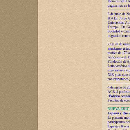
Ibéricos del ILA
página más en la
8 de junio de 20
ILA Dr. Jorge Al
Universidad Aut
Trump». Dr. Ger
Sociedad y Cultu
migración centr
25 y 26 de mayo 
mexicano-estad
motivo de 170 a
Asociación de E
Fundación de Ap
Latinoamérica d
exploración de p
XIX y las consec
contemporáneo
4 de mayo de 201
ACR el profeso
“
Política econó
Facultad de eco
NUEVA EDICI
España y Rusia 
La presente mono
participantes d
España y Rusia f