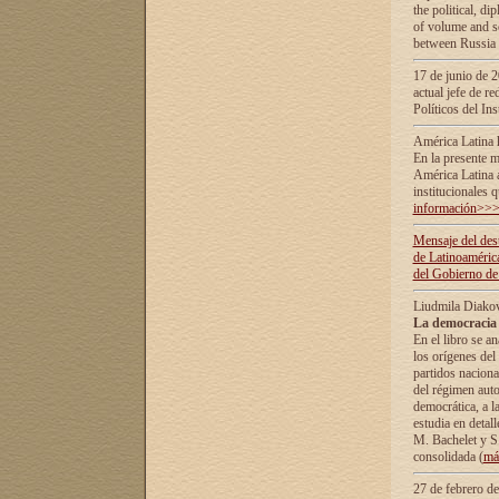
the political, d
of volume and sc
between Russia 
17 de junio de 2
actual jefe de r
Políticos del In
América Latina 
En la presente m
América Latina 
institucionales 
información>>
Mensaje del dest
de Latinoaméric
del Gobierno de
Liudmila Diako
La democracia 
En el libro se a
los orígenes del 
partidos naciona
del régimen auto
democrática, а l
estudia en detall
М. Bachelet у S.
consolidada (
má
27 de febrero d