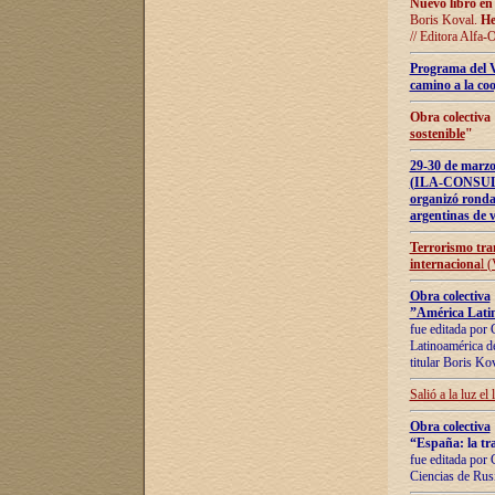
Nuevo libro en
Boris Koval.
He
// Editora Alfa-
Programa del 
camino a la coo
Obra colectiva
sostenible
"
29-30 de ma
(ILA-CONSULT
organizó ronda
argentinas de v
Terrorismo tra
internaciona
l 
Obra colectiva
”América Latin
fue editada por 
Latinoamérica de
titular Boris Ko
Salió a la luz el
Obra colectiva
“España: la tra
fue editada por 
Ciencias de Rus