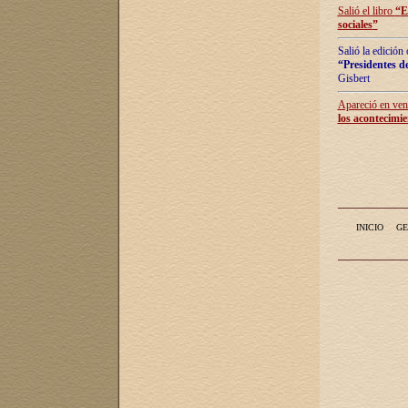
Salió el libro
“
E
sociales
”
Salió la edición
“Presidentes de
Gisbert
Apareció en vent
los acontecimie
INICIO
GE