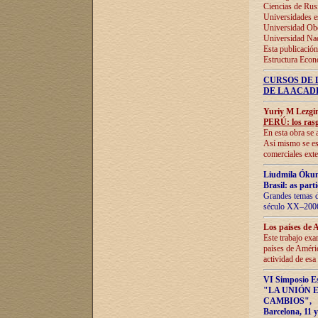
Ciencias de Rus
Universidades e
Universidad Obe
Universidad Na
Esta publicación
Estructura Econ
CURSOS DE 
DE LA ACAD
Yuriy M Lezgi
PERÚ: los rasg
En esta obra se 
Así mismo se est
comerciales exte
Liudmila Ókun
Brasil: as part
Grandes temas da
século XX–2006
Los países de 
Este trabajo exa
países de Améric
actividad de esa
VI Simposio E
"LA UNIÓN 
CAMBIOS"
,
Barcelona, 11 y