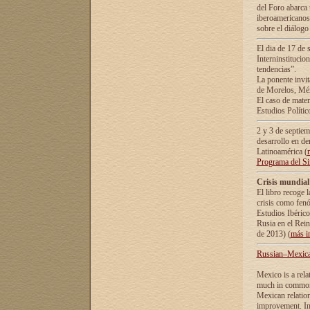
del Foro abarca 
iberoamericanos 
sobre el diálogo 
El dia de 17 de 
Interninstitucio
tendencias”.
La ponente inv
de Morelos, Méx
El caso de mate
Estudios Polític
2 y 3 de septie
desarrollo en de
Latinoamérica (
Programa del S
Crisis mundial
El libro recoge 
crisis como fen
Estudios Ibérico
Rusia en el Rei
de 2013) (
más i
Russian–Mexican
Mexico is a rela
much in common i
Mexican relation
improvement. In 