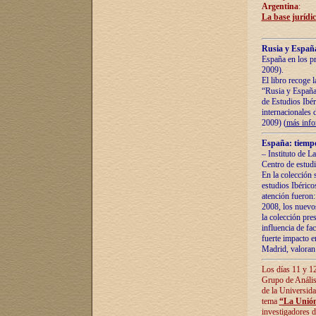
Argentina
:
La base jurídic
Rusia y España
España en los pr
2009).
El libro recoge 
“Rusia y España 
de Estudios Ibér
internacionales 
2009) (
más inf
España: tiempo
– Instituto de L
Centro de estud
En la colección 
estudios Ibérico
atención fueron:
2008, los nuevos
la colección pre
influencia de fac
fuerte impacto en
Madrid, valoran 
Los días 11 y 12
Grupo de Anális
de la Universida
tema
“La Unión
investigadores d