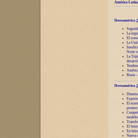
América Latina
Iberoamérica
2
Segurid
La izqu
El cons
La Unió
Insufic
Norte c
La Tripl
desarro
Tendenci
América
Rusia –
Iberoamérica
2
Dimensió
Experie
El acue
promoci
Competi
modelos
Transfo
El futu
En búsq
Nueva e