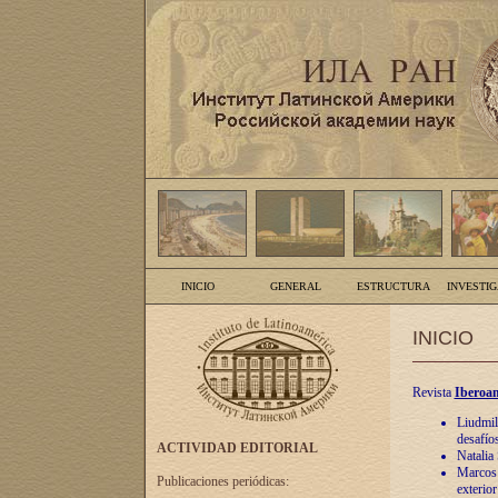
INICIO
GENERAL
ESTRUCTURA
INVESTI
INICIO
Revista
Iberoam
Liudmil
desafíos
ACTIVIDAD EDITORIAL
Natalia
Marcos A
Publicaciones periódicas:
exterio