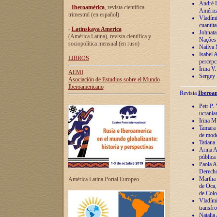
André Lu
-
Iberoamérica
, revista científica
América
trimestral (en español)
Vladímir
cuantita
-
Latinskaya America
Johnata
(América Latina), revista científica y
Nações
sociopolítica mensual (en ruso)
Nailya 
Isabel 
LIBROS
percepc
Irina V
AEMI
Sergey 
Asociación de Estudios sobre el Mundo
Iberoamericano
Revista
Iberoam
Petr P. 
ucrania
Irina M
Tamara 
de mode
Tatiana
Arina A
pública
Paola A
Derecho
Martha 
América Latina Portal Europeo
de Oca,
de Colo
Vladími
transfro
Natalia