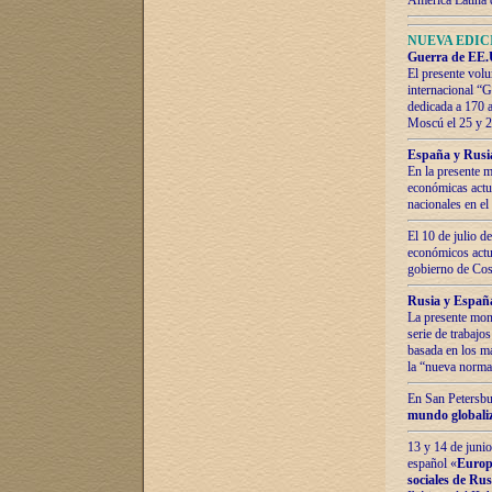
América Latina 
NUEVA EDICI
Guerra de EE.U
El presente volu
internacional “
dedicada a 170 
Moscú el 25 y 
España y Rusia:
En la presente m
económicas actua
nacionales en el
El 10 de julio d
económicos actua
gobierno de Cost
Rusia y España
La presente mono
serie de trabajo
basada en los ma
la “nueva norma
En San Petersbur
mundo globaliza
13 y 14 de junio
español «
Europa
sociales de Ru