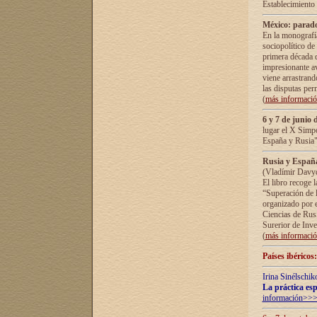
Establecimiento
México: parado
En la monografía
sociopolítico de
primera década d
impresionante a
viene arrastrand
las disputas pe
(
más informaci
6 y 7 de junio 
lugar el X Simp
España y Rusia"
Rusia y España 
(Vladímir Davyd
El libro recoge 
“Superación de l
organizado por e
Ciencias de Rus
Surerior de Inve
(
más informaci
Países ibéricos
Irina Sinélschik
La práctica esp
información>>