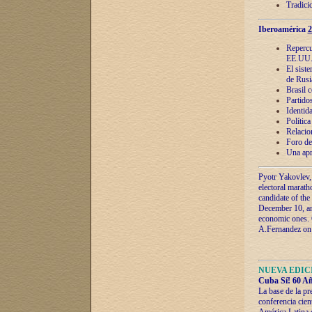
Tradici
Iberoamérica
2
Repercu
EE.UU
El sist
de Rusi
Brasil 
Partidos
Identida
Polític
Relacio
Foro de
Una apr
Pyotr Yakovlev,
electoral marath
candidate of the
December 10, and
economic ones. C
A.Fernandez on t
NUEVA EDICI
Cuba Sí! 60 Añ
La base de la pr
conferencia cien