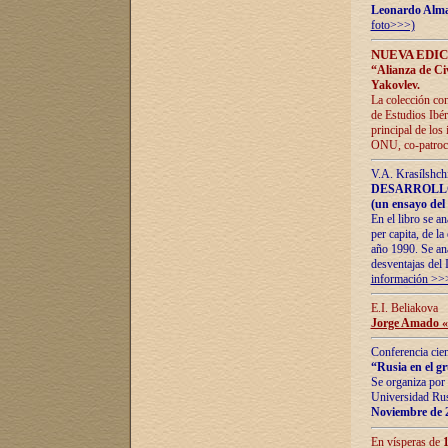
Leonardo Alm
foto>>>)
NUEVA EDIC
“Alianza de Civi
Yakovlev.
La colección con
de Estudios Ibér
principal de los
ONU, co-patroci
V.A. Krasílshch
DESARROLLO
(un ensayo del 
En el libro se a
per capita, de l
año 1990. Se ana
desventajas del 
información >>
E.I. Beliakova
Jorge Amado «r
Conferencia cien
“Rusia en el g
Se organiza por 
Universidad Rus
Noviembre de 
En vísperas de
1