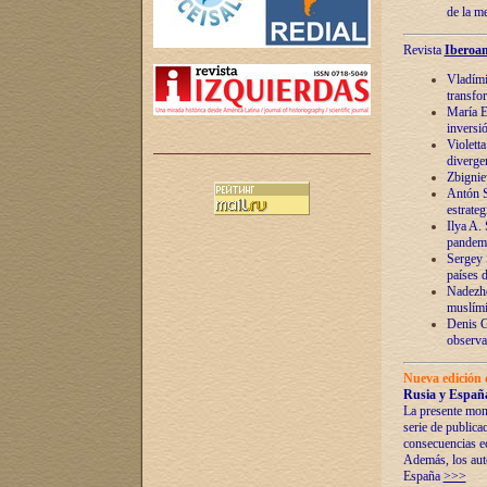
de la m
Revista
Iberoam
Vladímir
transfo
María E
inversi
Violett
diverge
Zbignie
Antón S
estrateg
Ilya A.
pandem
Sergey 
países 
Nadezhd
muslími
Denis G
observac
Nueva edición 
Rusia y España
La presente mono
serie de publica
consecuencias e
Además, los auto
España
>>>