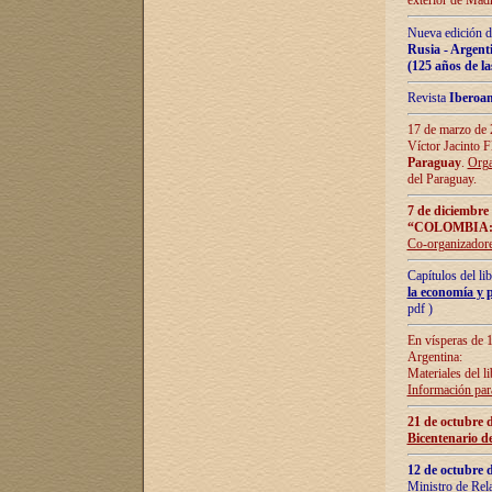
exterior de Madr
Nueva edición d
Rusia - Argent
(125 años de la
Revista
Iberoa
17 de marzo de 2
Víctor Jacinto 
Paraguay
.
Orga
del Paraguay.
7 de diciembre
“COLOMBIA:
Co-organizador
Capítulos del l
la economía y p
pdf )
En vísperas de 1
Argentina:
Materiales del li
Información para
21 de octubre 
Bicentenario d
12 de octubre 
Ministro de Rel