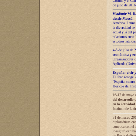
Coruña y el Cent
de julio de 201
Vladímir М. Da
desde Moscú
.
América Latina 
la diversidad se 
actual у lа del p
relaciones ruso-
estudios latino
4-5 de julio de
económica y ec
Organizadores d
Aplicada (Univ
España: vivir y
El libro recoge 
“España: cuatro 
Ibéricos del In
16-17 de mayo d
del desarrollo 
en la actividad
Instituto de La
31 de marzo 2016
diplomáticas en
convoca con el a
inauguró exhibi
de Rusia dedica