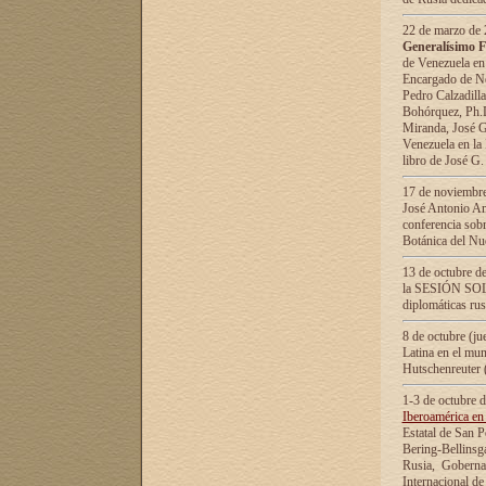
22 de marzo de 2
Generalísimo F
de Venezuela en
Encargado de Neg
Pedro Calzadilla
Bohórquez, Ph.D.
Miranda, José G
Venezuela en la 
libro de José G
17 de noviembre
José Antonio Am
conferencia sobr
Botánica del Nu
13 de octubre de
la SESIÓN SOLEM
diplomáticas rus
8 de octubre (j
Latina en el mun
Hutschenreuter 
1-3 de octubre 
Iberoamérica en 
Estatal de San P
Bering-Bellinsg
Rusia, Gobernac
Internacional de