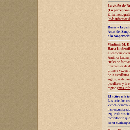
La visión de R
(La percepción
En la monografía
(
más informaci
Rusia y España
Actas del Simpo
a la cooperació
Vladímir M. D
Hacia la identi
El enfoque civil
América Latina pa
cuales se formar
divergentes de d
primera vez en l
de la estadística
siglos, se demue
peculiares y la 
región (
más inf
El «Giro a la 
Los artículos re
vienen desarroll
han encumbrado e
izquierda suscita
recopilación que
lector contempla