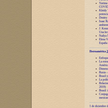
Yarima 
COVID
Kleidy 
potenci
Dmitry 
Isaac Ra
ambient
J. Kenn
Una lect
Naílya 
Elena 
España
Iberoamérica
2
Enfoques
La estr
América
Dimensi
Rusia – 
Brasil y
La polí
Relacion
2019)
Brasil: 
Conjugac
mexican
1 de diciembre d