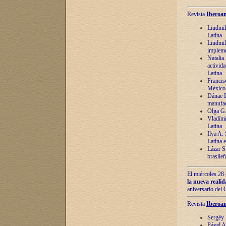
Revista
Iberoam
Liudmil
Latina
Liudmil
impleme
Natalia
activida
Latina
Francis
México 
Dánae D
manufac
Olga G.
Vladími
Latina
Ilya A.
Latina 
Lázar S.
brasile
El miércoles 28 
la nueva reali
aniversario del
Revista
Iberoam
Sergéy 
Pável A