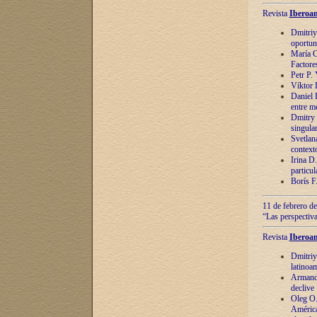
Revista
Iberoam
Dmitriy
oportun
María C
Factore
Petr P.
Víktor 
Daniel 
entre m
Dmitry 
singula
Svetlan
context
Irina D
particul
Borís F
11 de febrero de
“Las perspectiva
Revista
Iberoam
Dmitriy
latinoa
Armando
declive
Oleg O.
América