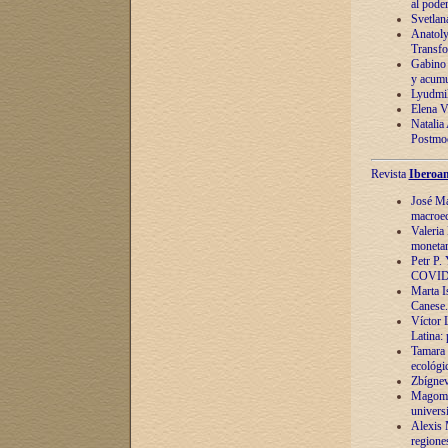
al pode
Svetlan
Anatoly
Transfo
Gabino 
y acumu
Lyudmil
Elena V.
Natalia
Postmod
Revista
Iberoam
José Ma
macroec
Valeria
monetari
Petr P.
COVID
Marta Is
Canese. 
Víctor 
Latina:
Tamara 
ecológi
Zbígnev
Magomed
univers
Alexis 
regiones