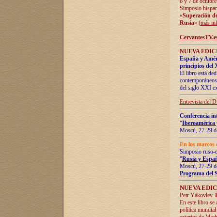
6 y 7 de octubre
Simposio hispan
«
Superación de 
Rusia
» (
más in
CervantesTV.e
NUEVA EDICI
España y Améric
principios del 
El libro está de
contemporáneos -
del siglo XXI ex
Entrevista del 
Conferencia in
“
Iberoamérica 
Moscú, 27-29 de
En los marcos 
Simposio ruso-
"
Rusia y Españ
Moscú, 27-29 de
Programa del 
NUEVA EDIC
Petr Yákovlev.
En este libro se
política mundial