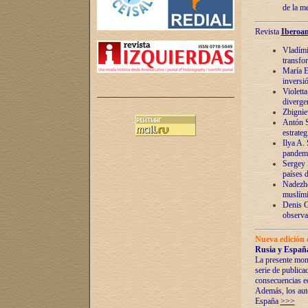
de la m
Revista
Iberoam
Vladímir
transfo
María E
inversi
Violett
diverge
Zbignie
Antón S
estrateg
Ilya A.
pandem
Sergey 
países 
Nadezhd
muslími
Denis G
observac
Nueva edición 
Rusia y España
La presente mono
serie de publica
consecuencias e
Además, los auto
España
>>>