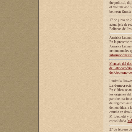
the political, d
of volume and sc
between Russia 
17 de junio de 2
actual jefe de r
Políticos del In
América Latina 
En la presente m
América Latina 
institucionales 
información>>
Mensaje del dest
de Latinoaméric
del Gobierno de
Liudmila Diako
La democracia 
En el libro se a
los orígenes del 
partidos naciona
del régimen auto
democrática, а l
estudia en detall
М. Bachelet у S.
consolidada (
má
27 de febrero d