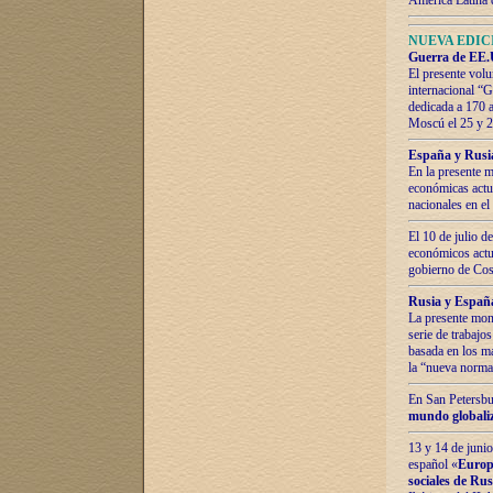
América Latina 
NUEVA EDICI
Guerra de EE.U
El presente volu
internacional “
dedicada a 170 
Moscú el 25 y 
España y Rusia:
En la presente m
económicas actua
nacionales en el
El 10 de julio d
económicos actua
gobierno de Cost
Rusia y España
La presente mono
serie de trabajo
basada en los ma
la “nueva norma
En San Petersbur
mundo globaliza
13 y 14 de junio
español «
Europa
sociales de Ru