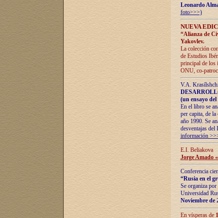
Leonardo Alm
foto>>>)
NUEVA EDIC
“Alianza de Civi
Yakovlev.
La colección con
de Estudios Ibér
principal de los
ONU, co-patroci
V.A. Krasílshch
DESARROLLO
(un ensayo del 
En el libro se a
per capita, de l
año 1990. Se ana
desventajas del 
información >>
E.I. Beliakova
Jorge Amado «r
Conferencia cien
“Rusia en el g
Se organiza por 
Universidad Rus
Noviembre de 
En vísperas de
1