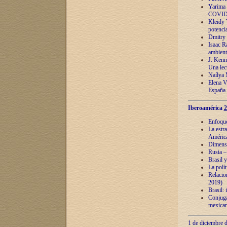
Yarima 
COVID
Kleidy 
potenci
Dmitry 
Isaac Ra
ambient
J. Kenn
Una lect
Naílya 
Elena 
España
Iberoamérica
2
Enfoques
La estr
América
Dimensi
Rusia – 
Brasil y
La polí
Relacion
2019)
Brasil: 
Conjugac
mexican
1 de diciembre d