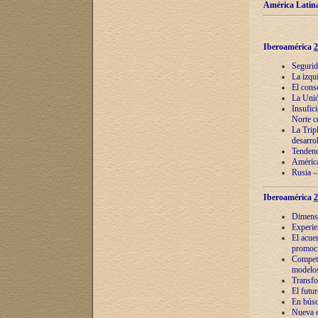
América Latina
Iberoamérica
2
Segurid
La izqu
El cons
La Unió
Insufic
Norte c
La Tripl
desarro
Tendenci
América
Rusia –
Iberoamérica
2
Dimensió
Experie
El acue
promoci
Competi
modelos
Transfo
El futu
En búsq
Nueva e