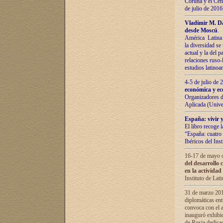
Coruña y el Cent
de julio de 201
Vladímir М. Da
desde Moscú
.
América Latina 
la diversidad se 
actual у lа del p
relaciones ruso-
estudios latino
4-5 de julio de
económica y ec
Organizadores d
Aplicada (Univ
España: vivir y
El libro recoge 
“España: cuatro 
Ibéricos del In
16-17 de mayo d
del desarrollo 
en la actividad
Instituto de La
31 de marzo 2016
diplomáticas en
convoca con el a
inauguró exhibi
de Rusia dedica