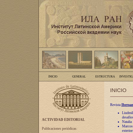
INICIO
GENERAL
ESTRUCTURA
INVESTI
INICIO
Revista
Iberoam
Liudmil
desafíos
ACTIVIDAD EDITORIAL
Natalia
Marcos A
Publicaciones periódicas:
exterio