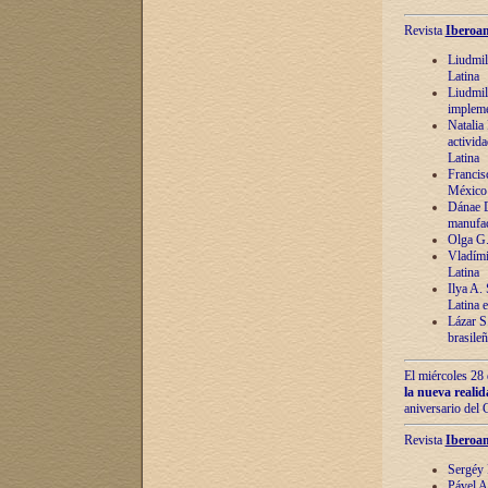
Revista
Iberoam
Liudmil
Latina
Liudmil
impleme
Natalia
activida
Latina
Francis
México 
Dánae D
manufac
Olga G.
Vladími
Latina
Ilya A.
Latina 
Lázar S.
brasile
El miércoles 28 
la nueva reali
aniversario del
Revista
Iberoam
Sergéy 
Pável A