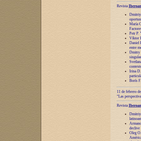
Revista
Iberoam
Dmitriy
oportun
María C
Factore
Petr P.
Víktor 
Daniel 
entre m
Dmitry 
singula
Svetlan
context
Irina D
particul
Borís F
11 de febrero de
“Las perspectiva
Revista
Iberoam
Dmitriy
latinoa
Armando
declive
Oleg O.
América