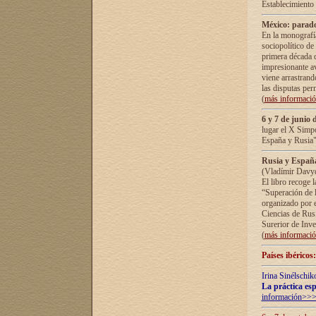
Establecimiento
México: parado
En la monografía
sociopolítico de
primera década d
impresionante a
viene arrastrand
las disputas pe
(
más informaci
6 y 7 de junio 
lugar el X Simp
España y Rusia"
Rusia y España 
(Vladímir Davyd
El libro recoge 
“Superación de l
organizado por e
Ciencias de Rus
Surerior de Inve
(
más informaci
Países ibéricos
Irina Sinélschik
La práctica esp
información>>