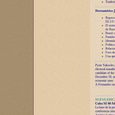
Tradici
Iberoamérica
2
Repercu
EE.UU
El sist
de Rusi
Brasil 
Partidos
Identida
Polític
Relacio
Foro de
Una apr
Pyotr Yakovlev,
electoral marath
candidate of the
December 10, and
economic ones. C
A.Fernandez on t
NUEVA EDICI
Cuba Sí! 60 Añ
La base de la pr
conferencia cien