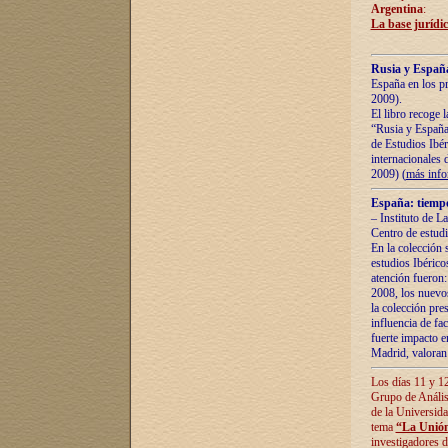
Argentina
:
La base jurídic
Rusia y España
España en los pr
2009).
El libro recoge 
“Rusia y España 
de Estudios Ibér
internacionales 
2009) (
más inf
España: tiempo
– Instituto de L
Centro de estud
En la colección 
estudios Ibérico
atención fueron:
2008, los nuevos
la colección pre
influencia de fac
fuerte impacto en
Madrid, valoran 
Los días 11 y 12
Grupo de Anális
de la Universida
tema
“La Unión
investigadores d