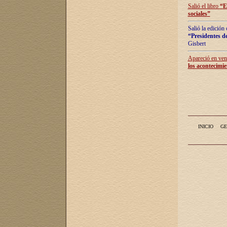
Salió el libro
“
E
sociales
”
Salió la edición
“Presidentes de
Gisbert
Apareció en vent
los acontecimie
INICIO
GE