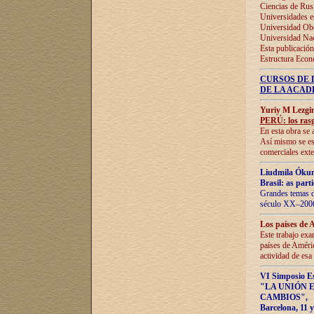
Ciencias de Rus
Universidades e
Universidad Obe
Universidad Na
Esta publicación
Estructura Econ
CURSOS DE 
DE LA ACAD
Yuriy M Lezgi
PERÚ: los rasg
En esta obra se 
Así mismo se est
comerciales exte
Liudmila Ókun
Brasil: as part
Grandes temas da
século XX–2006
Los países de 
Este trabajo exa
países de Améric
actividad de esa
VI Simposio E
"LA UNIÓN 
CAMBIOS"
,
Barcelona, 11 y