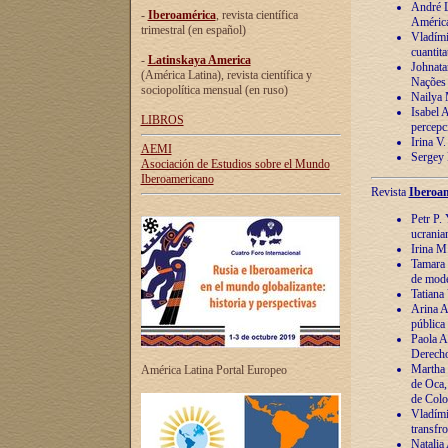
André Lu
-
Iberoamérica
, revista científica
América
trimestral (en español)
Vladímir
cuantita
-
Latinskaya America
Johnata
(América Latina), revista científica y
Nações
sociopolítica mensual (en ruso)
Nailya 
Isabel 
LIBROS
percepc
Irina V
AEMI
Sergey 
Asociación de Estudios sobre el Mundo
Iberoamericano
Revista
Iberoam
Petr P. 
ucrania
Irina M
Tamara 
de mode
Tatiana
Arina A
pública
Paola A
Derecho
Martha 
América Latina Portal Europeo
de Oca,
de Colo
Vladími
transfro
Natalia