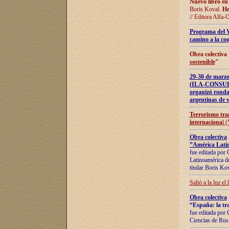
Nuevo libro en
Boris Koval.
He
// Editora Alfa-
Programa del 
camino a la coo
Obra colectiva
sostenible
"
29-30 de ma
(ILA-CONSULT
organizó ronda
argentinas de v
Terrorismo tra
internaciona
l 
Obra colectiva
”América Latin
fue editada por 
Latinoamérica de
titular Boris Ko
Salió a la luz el
Obra colectiva
“España: la tra
fue editada por 
Ciencias de Rus