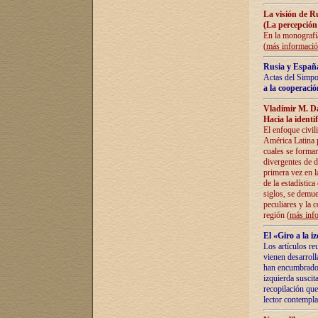
La visión de R
(La percepción
En la monografía
(
más informaci
Rusia y España
Actas del Simpo
a la cooperació
Vladímir M. D
Hacia la identi
El enfoque civil
América Latina pa
cuales se formar
divergentes de d
primera vez en l
de la estadística
siglos, se demue
peculiares y la 
región (
más inf
El «Giro a la 
Los artículos re
vienen desarroll
han encumbrado e
izquierda suscita
recopilación que
lector contempla