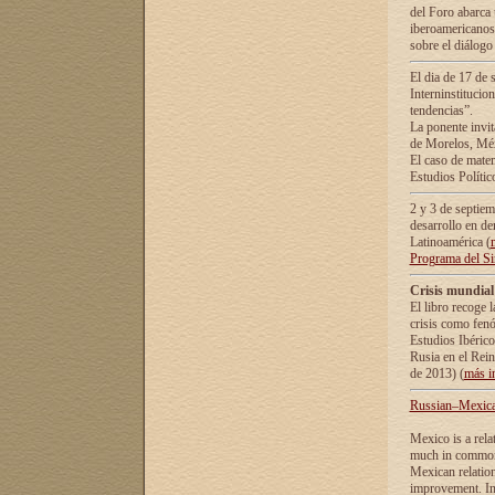
del Foro abarca 
iberoamericanos 
sobre el diálogo 
El dia de 17 de 
Interninstitucio
tendencias”.
La ponente inv
de Morelos, Méx
El caso de mate
Estudios Polític
2 y 3 de septie
desarrollo en de
Latinoamérica (
Programa del S
Crisis mundial
El libro recoge 
crisis como fen
Estudios Ibérico
Rusia en el Rei
de 2013) (
más i
Russian–Mexican
Mexico is a rela
much in common i
Mexican relation
improvement. In 