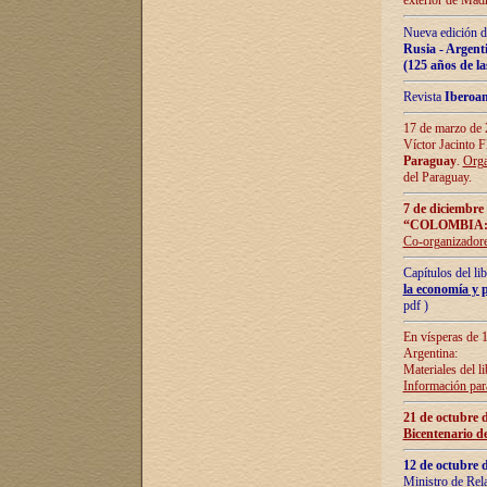
exterior de Madr
Nueva edición d
Rusia - Argent
(125 años de la
Revista
Iberoa
17 de marzo de 2
Víctor Jacinto 
Paraguay
.
Orga
del Paraguay.
7 de diciembre
“COLOMBIA:
Co-organizador
Capítulos del l
la economía y p
pdf )
En vísperas de 1
Argentina:
Materiales del li
Información para
21 de octubre 
Bicentenario d
12 de octubre 
Ministro de Rel