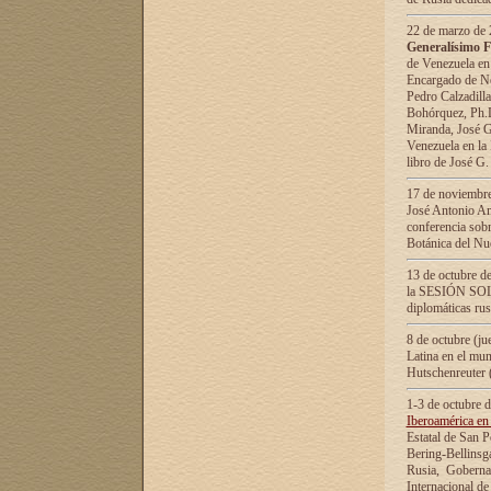
22 de marzo de 2
Generalísimo F
de Venezuela en
Encargado de Neg
Pedro Calzadilla
Bohórquez, Ph.D.
Miranda, José G
Venezuela en la 
libro de José G
17 de noviembre
José Antonio Am
conferencia sobr
Botánica del Nu
13 de octubre de
la SESIÓN SOLEM
diplomáticas rus
8 de octubre (j
Latina en el mun
Hutschenreuter 
1-3 de octubre 
Iberoamérica en 
Estatal de San P
Bering-Bellinsg
Rusia, Gobernac
Internacional de