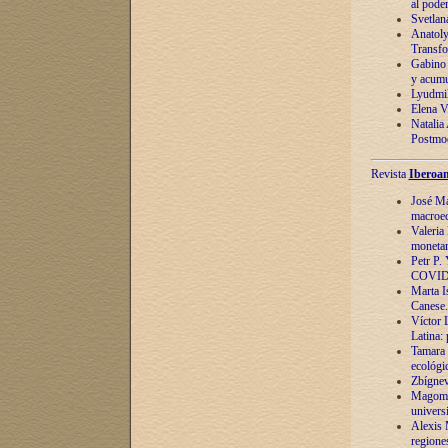
al pode
Svetlan
Anatoly
Transfo
Gabino 
y acumu
Lyudmil
Elena V.
Natalia
Postmod
Revista
Iberoam
José Ma
macroec
Valeria
monetari
Petr P.
COVID
Marta Is
Canese. 
Víctor 
Latina:
Tamara 
ecológi
Zbígnev
Magomed
univers
Alexis 
regiones