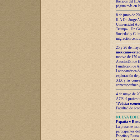
Ibéricos del ILA
página más en la
8 de junio de 20
ILA Dr. Jorge Al
Universidad Aut
Trump». Dr. Ger
Sociedad y Cultu
migración centr
25 y 26 de mayo 
mexicano-estad
motivo de 170 a
Asociación de E
Fundación de Ap
Latinoamérica d
exploración de p
XIX y las consec
contemporáneo
4 de mayo de 201
ACR el profeso
“
Política econó
Facultad de eco
NUEVA EDICI
España y Rusia 
La presente mono
participantes d
España y Rusia f