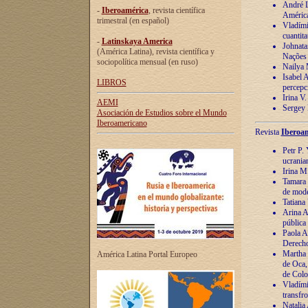
André Lu
-
Iberoamérica
, revista científica
América
trimestral (en español)
Vladímir
cuantita
-
Latinskaya America
Johnata
(América Latina), revista científica y
Nações
sociopolítica mensual (en ruso)
Nailya 
Isabel 
LIBROS
percepc
Irina V
AEMI
Sergey 
Asociación de Estudios sobre el Mundo
Iberoamericano
Revista
Iberoam
Petr P. 
ucrania
Irina M
Tamara 
de mode
Tatiana
Arina A
pública
Paola A
Derecho
Martha 
América Latina Portal Europeo
de Oca,
de Colo
Vladími
transfro
Natalia