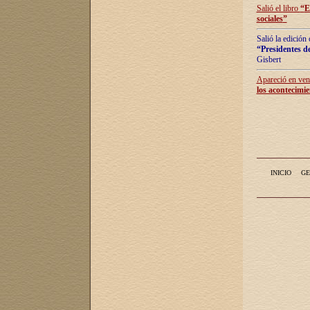
Salió el libro
“
E
sociales
”
Salió la edición
“Presidentes de
Gisbert
Apareció en vent
los acontecimie
INICIO
GE