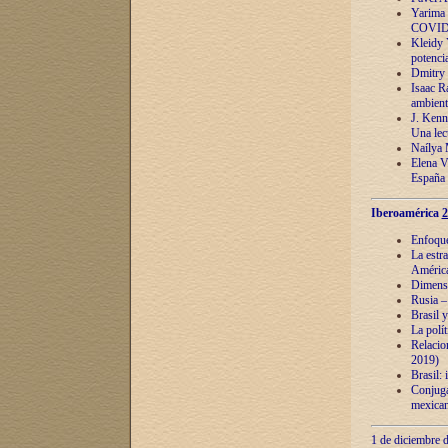
Yarima 
COVID
Kleidy 
potenci
Dmitry 
Isaac Ra
ambient
J. Kenn
Una lect
Naílya 
Elena 
España
Iberoamérica
2
Enfoques
La estr
América
Dimensi
Rusia – 
Brasil y
La polí
Relacion
2019)
Brasil: 
Conjugac
mexican
1 de diciembre d