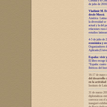
Coruña y el Cent
de julio de 201
Vladímir М. Da
desde Moscú
.
América Latina 
la diversidad se 
actual у lа del p
relaciones ruso-
estudios latino
4-5 de julio de
económica y ec
Organizadores d
Aplicada (Univ
España: vivir y
El libro recoge 
“España: cuatro 
Ibéricos del In
16-17 de mayo d
del desarrollo 
en la actividad
Instituto de La
31 de marzo 2016
diplomáticas en
convoca con el a
inauguró exhibi
de Rusia dedica