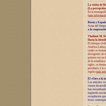
La visión de R
(La percepción
En la monografía
(
más informaci
Rusia y España
Actas del Simpo
a la cooperació
Vladímir M. D
Hacia la identi
El enfoque civil
América Latina pa
cuales se formar
divergentes de d
primera vez en l
de la estadística
siglos, se demue
peculiares y la 
región (
más inf
El «Giro a la 
Los artículos re
vienen desarroll
han encumbrado e
izquierda suscita
recopilación que
lector contempla