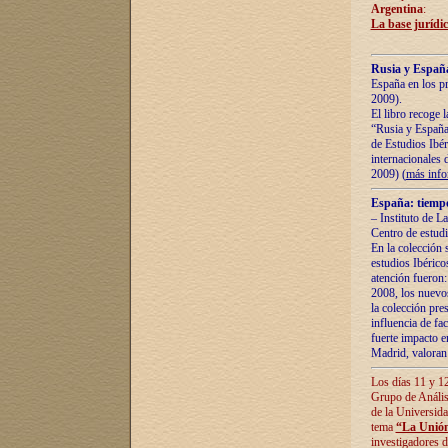
Argentina
:
La base jurídic
Rusia y España
España en los pr
2009).
El libro recoge 
“Rusia y España 
de Estudios Ibér
internacionales 
2009) (
más inf
España: tiempo
– Instituto de L
Centro de estud
En la colección 
estudios Ibérico
atención fueron:
2008, los nuevos
la colección pre
influencia de fac
fuerte impacto en
Madrid, valoran 
Los días 11 y 12
Grupo de Anális
de la Universida
tema
“La Unión
investigadores d