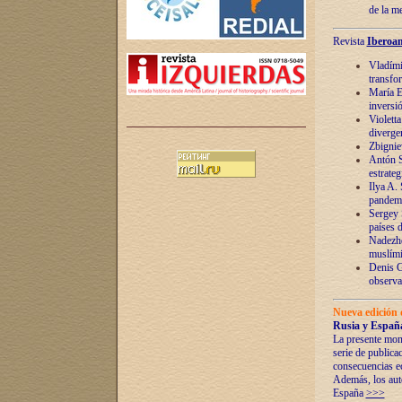
de la m
Revista
Iberoam
Vladímir
transfo
María E
inversi
Violett
diverge
Zbignie
Antón S
estrateg
Ilya A.
pandem
Sergey 
países 
Nadezhd
muslími
Denis G
observac
Nueva edición 
Rusia y España
La presente mono
serie de publica
consecuencias e
Además, los auto
España
>>>