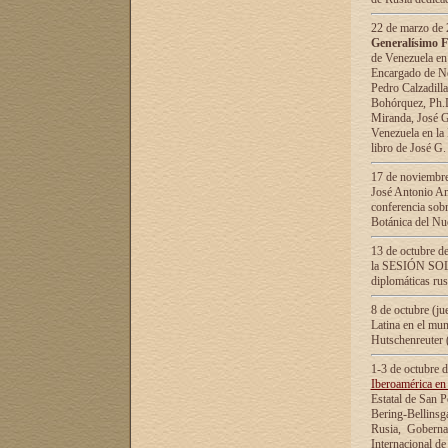
22 de marzo de 2
Generalísimo F
de Venezuela en
Encargado de Neg
Pedro Calzadilla
Bohórquez, Ph.D.
Miranda, José G
Venezuela en la 
libro de José G
17 de noviembre
José Antonio Am
conferencia sobr
Botánica del Nu
13 de octubre de
la SESIÓN SOLEM
diplomáticas rus
8 de octubre (j
Latina en el mun
Hutschenreuter 
1-3 de octubre 
Iberoamérica en 
Estatal de San P
Bering-Bellinsg
Rusia, Gobernac
Internacional de