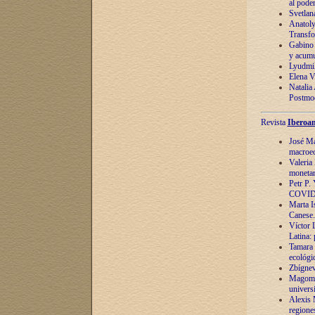
al pode
Svetlan
Anatoly
Transfo
Gabino 
y acumu
Lyudmil
Elena V.
Natalia
Postmod
Revista
Iberoam
José Ma
macroec
Valeria
monetari
Petr P.
COVID
Marta Is
Canese. 
Víctor 
Latina:
Tamara 
ecológi
Zbígnev
Magomed
univers
Alexis 
regiones