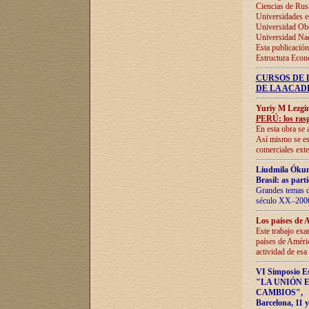
Ciencias de Rus
Universidades e
Universidad Obe
Universidad Na
Esta publicación
Estructura Econ
CURSOS DE 
DE LA ACAD
Yuriy M Lezgi
PERÚ: los rasg
En esta obra se 
Así mismo se est
comerciales exte
Liudmila Ókun
Brasil: as part
Grandes temas da
século XX–2006
Los países de 
Este trabajo exa
países de Améric
actividad de esa
VI Simposio E
"LA UNIÓN 
CAMBIOS"
,
Barcelona, 11 y