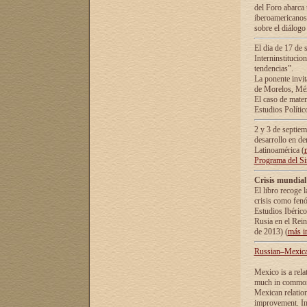
del Foro abarca 
iberoamericanos 
sobre el diálogo 
El dia de 17 de 
Interninstitucio
tendencias”.
La ponente inv
de Morelos, Méx
El caso de mate
Estudios Polític
2 y 3 de septie
desarrollo en de
Latinoamérica (
Programa del S
Crisis mundial
El libro recoge 
crisis como fen
Estudios Ibérico
Rusia en el Rei
de 2013) (
más i
Russian–Mexican
Mexico is a rela
much in common i
Mexican relation
improvement. In 