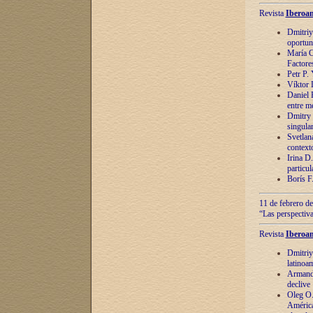
Revista
Iberoam
Dmitriy
oportun
María C
Factore
Petr P.
Víktor 
Daniel 
entre m
Dmitry 
singula
Svetlan
context
Irina D
particul
Borís F
11 de febrero de
“Las perspectiva
Revista
Iberoam
Dmitriy
latinoa
Armando
declive
Oleg O.
América