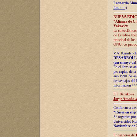
Leonardo Alm
foto>>>)
NUEVA EDIC
“Alianza de Civi
Yakovlev.
La colección con
de Estudios Ibér
principal de los
ONU, co-patroci
V.A. Krasílshch
DESARROLLO
(un ensayo del 
En el libro se a
per capita, de l
año 1990. Se ana
desventajas del 
información >>
E.I. Beliakova
Jorge Amado «r
Conferencia cien
“Rusia en el g
Se organiza por 
Universidad Rus
Noviembre de 
En vísperas de
1