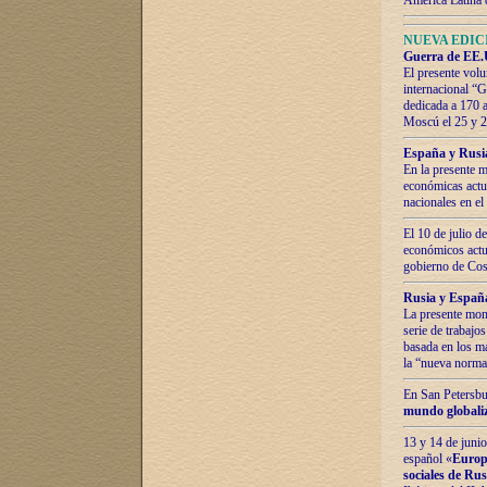
América Latina 
NUEVA EDICI
Guerra de EE.U
El presente volu
internacional “
dedicada a 170 
Moscú el 25 y 
España y Rusia:
En la presente m
económicas actua
nacionales en el
El 10 de julio d
económicos actua
gobierno de Cost
Rusia y España
La presente mono
serie de trabajo
basada en los ma
la “nueva norma
En San Petersbur
mundo globaliza
13 y 14 de junio
español «
Europa
sociales de Ru