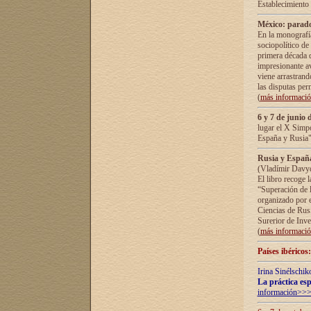
Establecimiento
México: parado
En la monografía
sociopolítico de
primera década d
impresionante a
viene arrastrand
las disputas pe
(
más informaci
6 y 7 de junio 
lugar el X Simp
España y Rusia"
Rusia y España 
(Vladímir Davyd
El libro recoge 
“Superación de l
organizado por e
Ciencias de Rus
Surerior de Inve
(
más informaci
Países ibéricos
Irina Sinélschik
La práctica esp
información>>