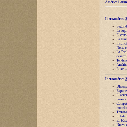
América Latina
Iberoamérica
2
Segurid
La izqu
El cons
La Unió
Insufic
Norte c
La Tripl
desarro
Tendenci
América
Rusia –
Iberoamérica
2
Dimensió
Experie
El acue
promoci
Competi
modelos
Transfo
El futu
En búsq
Nueva e