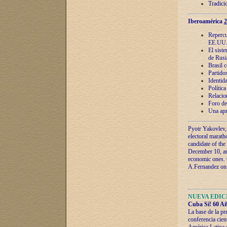
Tradici
Iberoamérica
2
Repercu
EE.UU
El sist
de Rusi
Brasil 
Partidos
Identida
Polític
Relacio
Foro de
Una apr
Pyotr Yakovlev,
electoral marath
candidate of the
December 10, and
economic ones. C
A.Fernandez on t
NUEVA EDICI
Cuba Sí! 60 Añ
La base de la pr
conferencia cien