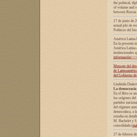
the political, d
of volume and sc
between Russia 
17 de junio de 2
actual jefe de r
Políticos del In
América Latina 
En la presente m
América Latina 
institucionales 
información>>
Mensaje del dest
de Latinoaméric
del Gobierno de
Liudmila Diako
La democracia 
En el libro se a
los orígenes del 
partidos naciona
del régimen auto
democrática, а l
estudia en detall
М. Bachelet у S.
consolidada (
má
27 de febrero d