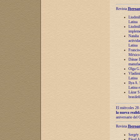
Revista
Iberoam
Liudmil
Latina
Liudmil
impleme
Natalia
activida
Latina
Francis
México 
Dánae D
manufac
Olga G.
Vladími
Latina
Ilya A.
Latina 
Lázar S.
brasile
El miércoles 28 
la nueva reali
aniversario del
Revista
Iberoam
Sergéy 
Pável A