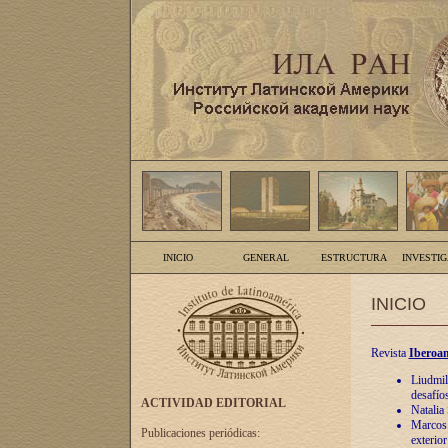
INICIO
GENERAL
ESTRUCTURA
INVESTI
INICIO
Revista
Iberoam
Liudmil
desafíos
ACTIVIDAD EDITORIAL
Natalia
Marcos A
Publicaciones periódicas:
exterio