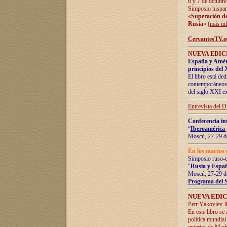
6 y 7 de octubre
Simposio hispan
«
Superación de 
Rusia
» (
más in
CervantesTV.e
NUEVA EDICI
España y Améric
principios del 
El libro está de
contemporáneos -
del siglo XXI ex
Entrevista del 
Conferencia in
“
Iberoamérica 
Moscú, 27-29 de
En los marcos 
Simposio ruso-
"
Rusia y Españ
Moscú, 27-29 de
Programa del 
NUEVA EDIC
Petr Yákovlev.
En este libro se
política mundial