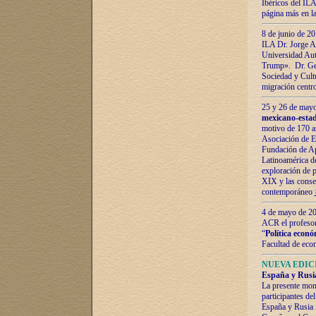
Ibéricos del ILA
página más en la
8 de junio de 20
ILA Dr. Jorge Al
Universidad Aut
Trump». Dr. Ger
Sociedad y Cultu
migración centr
25 y 26 de mayo 
mexicano-estad
motivo de 170 a
Asociación de E
Fundación de Ap
Latinoamérica d
exploración de p
XIX y las consec
contemporáneo
4 de mayo de 201
ACR el profeso
“
Política econó
Facultad de eco
NUEVA EDICI
España y Rusia 
La presente mono
participantes d
España y Rusia f