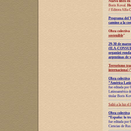
Nuevo libro en
Boris Koval.
He
// Editora Alfa-
Programa del 
camino a la coo
Obra colectiva
sostenible
"
29-30 de ma
(ILA-CONSULT
organizó ronda
argentinas de v
Terrorismo tra
internaciona
l 
Obra colectiva
”América Latin
fue editada por 
Latinoamérica de
titular Boris Ko
Salió a la luz el
Obra colectiva
“España: la tra
fue editada por 
Ciencias de Rus