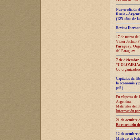
exterior de Madr
Nueva edición d
Rusia - Argent
(125 años de la
Revista
Iberoa
17 de marzo de 2
Víctor Jacinto 
Paraguay
.
Orga
del Paraguay.
7 de diciembre
“COLOMBIA:
Co-organizador
Capítulos del l
la economía y p
pdf )
En vísperas de 1
Argentina:
Materiales del li
Información para
21 de octubre 
Bicentenario d
12 de octubre 
Ministro de Rel