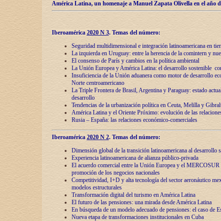
América Latina, un homenaje a Manuel Zapata Olivella en el año d
Iberoamérica
2020 N 3
.
Temas del número:
Seguridad multidimensional e integración latinoamericana en tie
La izquierda en Uruguay: entre la herencia de lа comintern y nue
El consenso de París y cambios en la política ambiental
La Unión Europea y América Latina: el desarrollo sostenible con
Insuficiencia de la Unión aduanera como motor de desarrollo ec
Norte centroamericano
La Triple Frontera de Brasil, Argentina y Paraguay: estado actual
desarrollo
Tendencias de la urbanización política en Ceuta, Melilla y Gibral
América Latina y el Oriente Próximo: evolución de las relacione
Rusia – España: las relaciones económico-comerciales
Iberoamérica
2020 N 2
.
Temas del número:
Dimensión global de la transición latinoamericana al desarrollo s
Experiencia latinoamericana de alianza público-privada
El acuerdo comercial entre la Unión Europea y el MERCOSUR
promoción de los negocios nacionales
Competitividad, I+D y alta tecnología del sector aeronáutico me
modelos estructurales
Transformación digital del turismo en América Latina
El futuro de las pensiones: una mirada desde América Latina
En búsqueda de un modelo adecuado de pensiones: el caso de E
Nueva etapa de transformaciones institucionales en Cuba