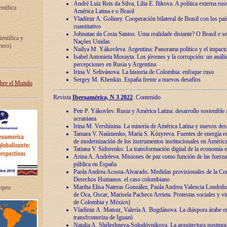
André Luiz Reis da Silva, Lilia E. Ilikova. A política externa ru
entífica
América Latina e o Brasil
Vladímir A. Goliney. Cooperación bilateral de Brasil con los país
cuantitativo
Johnatan da Costa Santos. Uma realidade distante? O Brasil e s
ientífica y
Nações Unidas
ruso)
Nailya M. Yákovleva. Argentina: Panorama político y el impact
Isabel Antonieta Morayta. Los jóvenes y la corrupción: un análi
percepciones en Rusia y Argentina
Irina V. Selivánova. La historia de Colombia: enfoque ruso
Sergey M. Khenkin. España frente a nuevos desafíos
obre el Mundo
Revista
Iberoamérica, N 3 2022
. Contenido
Petr P. Yákovlev. Rusia y América Latina: desarrollo sostenible a 
ucraniana
Irina M. Vershínina. La minería de América Latina y nuevos des
Tamara V. Naúmenko, María S. Kózyreva. Fuentes de energía re
de modernización de los instrumentos institucionales en América
Tatiana V. Sidorenko. La transformación digital de la economía 
Arina A. Andréeva. Misiones de paz como función de las fuerza
pública en España
Paola Andrea Acosta-Alvarado. Medidas provisionales de la Cor
Derechos Humanos: el caso colombiano
Martha Elisa Nateras González, Paula Andrea Valencia Londoñ
ropeo
de Oca, Oscar, Marisela Pacheco Arrieta. Protestas sociales y vi
de Colombia y México)
Vladímir A. Matsur, Valería A. Bogdánova. La diáspora árabe e
transfronteriza de Iguazú
Natalia A. Shéleshneva-Solodóvnikova. La arquitectura postmod