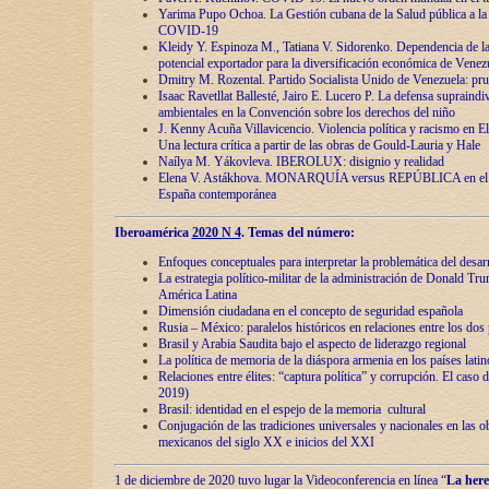
Yarima Pupo Ochoa. La Gestión cubana de la Salud pública a la 
COVID-19
Kleidy Y. Espinoza M., Tatiana V. Sidorenko. Dependencia de la 
potencial exportador para la diversificación económica de Venez
Dmitry M. Rozental. Partido Socialista Unido de Venezuela: prue
Isaac Ravetllat Ballesté, Jairo E. Lucero P. La defensa supraindi
ambientales en la Convención sobre los derechos del niño
J. Kenny Acuña Villavicencio. Violencia política y racismo en E
Una lectura crítica a partir de las obras de Gould-Lauria y Hale
Naílya M. Yákovleva. IBEROLUX: disignio y realidad
Elena V. Astákhova. MONARQUÍA versus REPÚBLICA en el dis
España contemporánea
Iberoamérica
2020 N 4
. Temas del número:
Enfoques conceptuales para interpretar la problemática del desarr
La estrategia político-militar de la administración de Donald Tr
América Latina
Dimensión ciudadana en el concepto de seguridad española
Rusia – México: paralelos históricos en relaciones entre los dos 
Brasil y Arabia Saudita bajo el aspecto de liderazgo regional
La política de memoria de la diáspora armenia en los países lati
Relaciones entre élites: “captura política” y corrupción. El caso
2019)
Brasil: identidad en el espejo de la memoria cultural
Conjugación de las tradiciones universales y nacionales en las ob
mexicanos del siglo XX e inicios del XXI
1 de diciembre de 2020 tuvo lugar la Videoconferencia en línea “
La here