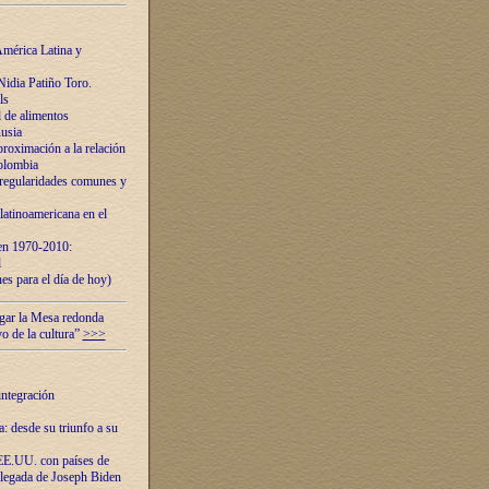
mérica Latina y
idia Patiño Toro.
ls
 de alimentos
usia
roximación a la relación
olombia
 regularidades comunes y
latinoamericana en el
 en 1970-2010:
l
es para el día de hoy)
ugar la Mesa redonda
vo de la cultura”
>>>
integración
 desde su triunfo a su
EE.UU. con países de
llegada de Joseph Biden