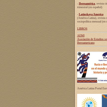
-
Iberoamérica
, revista ci
trimestral (en español)
-
Latinskaya America
(América Latina), revista c
sociopolítica mensual (en 
LIBROS
AEMI
Asociación de Estudios s
Iberoamericano
América Latina Portal Eu