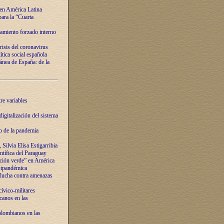
 en América Latina
ara la “Cuarta
amiento forzado interno
risis del coronavirus
ítica social española
nea de España: de la
re variables
igitalización del sistema
o de la pandemia
Silvia Elisa Estigarribia
entífica del Paraguay
ación verde” en América
ostpandémica
lucha contra amenazas
ívico-militares
anos en las
olombianos en las