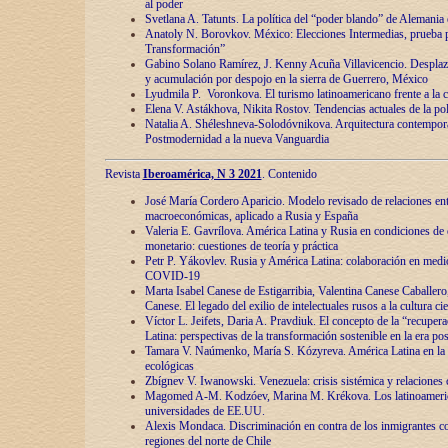
al poder
Svetlana A. Tatunts. La política del “poder blando” de Alemania
Anatoly N. Borovkov. México: Elecciones Intermedias, prueba p
Transformación”
Gabino Solano Ramírez, J. Kenny Acuña Villavicencio. Desplaz
y acumulación por despojo en la sierra de Guerrero, México
Lyudmila P. Voronkova. El turismo latinoamericano frente a la c
Elena V. Astákhova, Nikita Rostov. Tendencias actuales de la pol
Natalia A. Shéleshneva-Solodóvnikova. Arquitectura contemporá
Postmodernidad a la nueva Vanguardia
Revista
Iberoamérica, N 3 2021
. Contenido
José María Cordero Aparicio. Modelo revisado de relaciones ent
macroeconómicas, aplicado a Rusia y España
Valeria E. Gavrílova. América Latina y Rusia en condiciones de d
monetario: cuestiones de teoría y práctica
Petr P. Yákovlev. Rusia y América Latina: colaboración en medi
COVID-19
Marta Isabel Canese de Estigarribia, Valentina Canese Caballero, 
Canese. El legado del exilio de intelectuales rusos a la cultura ci
Víctor L. Jeifets, Daria A. Pravdiuk. El concepto de la “recuper
Latina: perspectivas de la transformación sostenible en la era p
Tamara V. Naúmenko, María S. Kózyreva. América Latina en la 
ecológicas
Zbígnev V. Iwanowski. Venezuela: crisis sistémica y relaciones c
Magomed A-M. Kodzóev, Marina M. Krékova. Los latinoameric
universidades de EE.UU.
Alexis Mondaca. Discriminación en contra de los inmigrantes c
regiones del norte de Chile