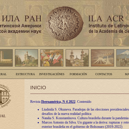
ERAL
ESTRUCTURA
INVESTIGACIÓNES
FORMACIÓN
CONTACTOS
MA
INICIO
Revista
Iberoamérica, N 4 2022
. Contenido
Liudmila S. Okuneva. Paradojas de las elecciones presidenciales
desafíos de la nueva realidad política
IAL
Natalia S. Konstantínova. Cultura brasileña durante la pandemia
Marcos Antonio da Silva. Un gigante a la deriva: rupturas y retro
exterior brasileña en el gobierno de Bolsonaro (2019-2022)