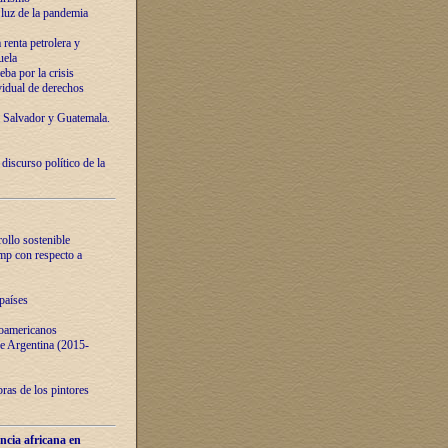
luz de la pandemia
renta petrolera y
uela
ba por la crisis
vidual de derechos
l Salvador y Guatemala.
curso político de la
ollo sostenible
ump con respecto a
países
noamericanos
 de Argentina (2015-
ras de los pintores
ncia africana en