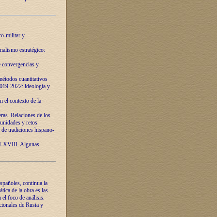
o-militar y
nalismo estratégico:
e convergencias y
étodos cuantitativos
019-2022: ideología y
 el contexto de la
ras. Relaciones de los
unidades y retos
 de tradiciones hispano-
VI-XVIII. Algunas
spañoles, continua la
tica de la obra es las
l foco de análisis.
cionales de Rusia y