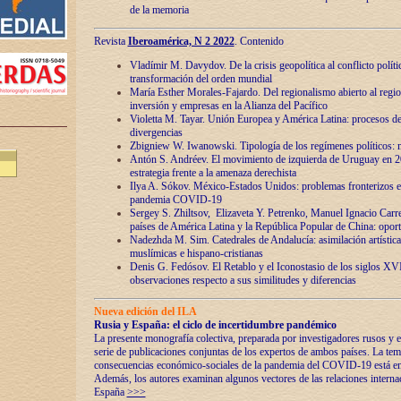
de la memoria
Revista
Iberoamérica, N 2 2022
. Contenido
Vladímir M. Davydov. De la crisis geopolítica al conflicto polític
transformación del orden mundial
María Esther Morales-Fajardo. Del regionalismo abierto al regio
inversión y empresas en la Alianza del Pacífico
Violetta M. Tayar. Unión Europea y América Latina: procesos d
divergencias
Zbigniew W. Iwanowski. Tipología de los regímenes políticos: m
Antón S. Andréev. El movimiento de izquierda de Uruguay en 2
estrategia frente a la amenaza derechista
Ilya A. Sókov. México-Estados Unidos: problemas fronterizos en
pandemia COVID-19
Sergey S. Zhiltsov, Elizaveta Y. Petrenko, Manuel Ignacio Carre
países de América Latina y la República Popular de China: oport
Nadezhda M. Sim. Catedrales de Andalucía: asimilación artística
muslímicas e hispano-cristianas
Denis G. Fedósov. El Retablo y el Iconostasio de los siglos X
observaciones respecto a sus similitudes y diferencias
Nueva edición del ILA
Rusia y España: el ciclo de incertidumbre pandémico
La presente monografía colectiva, preparada por investigadores rusos y e
serie de publicaciones conjuntas de los expertos de ambos países. La temá
consecuencias económico-sociales de la pandemia del COVID-19 está en e
Además, los autores examinan algunos vectores de las relaciones interna
España
>>>