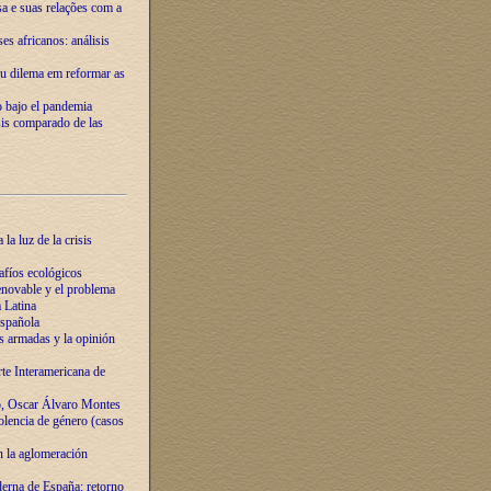
ssa e suas relações com a
es africanos: análisis
eu dilema em reformar as
o bajo el pandemia
sis comparado de las
la luz de la crisis
afíos ecológicos
novable y el problema
 Latina
española
s armadas y la opinión
te Interamericana de
o, Oscar Álvaro Montes
olencia de género (casos
n la aglomeración
erna de España: retorno