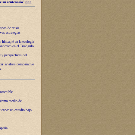
e su centenario
”
>>>
mpos de crisis
vas estrategias
 hincapié en la ecología
onómico en el Triángulo
 y perspectivas del
tar: análisis comparativo
s
ostenible
 como medio de
xicano: un estudio bajo
spaña