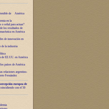
ostenible de América
emia en la
o señal para actuar?
de los resultados de
farmacéutica en América
des de innovaciόn en
de la industria
ítica
ca de EE.UU. en América
los países de Amèrica
as relaciones argentino-
berto Fernández
percepción europea de
 coincidiendo con el 50
ndemia
urismo