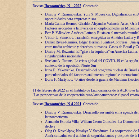
Revista
Iberoamérica, N 1 2022
. Contenido
Dmitriy V. Razumovskiy, Yuri N. Moseykin. Digitalización en A
oportunidades para empresas rusas
María Camila Bermeo-Giraldo, Alejandro Valencia-Arias, Orfa N
Factores asociados a la inversión en criptomonedas en Millennia
Petr P. Yákovlev. América Latina y Rusia en el mercado mundial
Víktor L. Seménov. Transición energética en América Latina y R
Daniel Rivas-Ramírez, Edgar Hernan Fuentes-Contreras. Una ap
entre medio ambiente y derechos humanos. Casos de Brasil y C
Dmitry M. Rozental. El “giro a la izquierda” en América Latina:
singularidades nacionales
SvetlanaA. Tatunts. La crisis global del COVID-19 en la región 
contexto de la oposición Norte-Sur
Irina D. Yakovenko. Desarrollo del programa nuclear de Brasil
particularidades del factor estatal interno, regional e internaciona
Borís F. Martynov. 40 años desde la guerra de Malvinas (leccion
11 de febrero de 2022 en el Instituto de Latinoamérica de la ACR tuvo l
“Las perspectivas de la cooperación ruso-latinoamericana: el papel creati
Revista
Iberoamérica, N 4 2021
. Contenido
Dmitriy V. Razumovskiy. Desarrollo sostenible en la agenda de 
latinoamericana
Armando Estrada Villa, William Cerón Gonsalez. La Democracia:
declive
Oleg O. Krivolápov, Nataliya V. Stepánova. La cooperación de 
América Latina en el ámbito de seguridad antes y después de la 