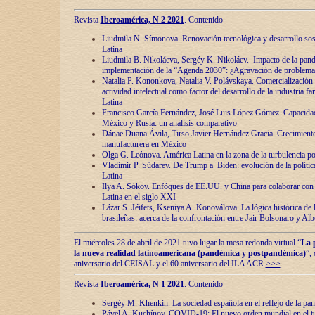
Revista
Iberoamérica, N 2 2021
. Contenido
Liudmila N. Símonova. Renovaciόn tecnolόgica y desarrollo s
Latina
Liudmila B. Nikoláeva, Sergéy K. Nikoláev. Impacto de la pand
implementaciόn de la “Agenda 2030”: ¿Agravaciόn de problemas 
Natalia P. Kononkova, Natalia V. Polávskaya. Comercializaciόn 
actividad intelectual como factor del desarrollo de la industria 
Latina
Francisco García Fernández, José Luis López Gómez. Capacida
México y Rusia: un análisis comparativo
Dánae Duana Ávila, Tirso Javier Hernández Gracia. Crecimiento 
manufacturera en México
Olga G. Leόnova. América Latina en la zona de la turbulencia pol
Vladímir P. Súdarev. De Trump a Biden: evoluciόn de la políti
Latina
Ilya A. Sόkov. Enfόques de EE.UU. y China para colaborar con 
Latina en el siglo XXI
Lázar S. Jéifets, Kseniya A. Konoválova. La lόgica histόrica de l
brasileñas: acerca de la confrontaciόn entre Jair Bolsonaro y Al
El miércoles 28 de abril de 2021 tuvo lugar la mesa redonda virtual “
La 
la nueva realidad latinoamericana (pandémica y postpandémica)
”,
aniversario del CEISAL y el 60 aniversario del ILA ACR
>>>
Revista
Iberoamérica, N 1 2021
. Contenido
Sergéy M. Khenkin. La sociedad española en el reflejo de la pa
Pável A. Kuchínov. COVID-19: El nuevo orden mundial en el t