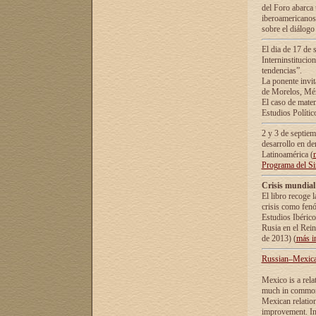
del Foro abarca 
iberoamericanos 
sobre el diálogo 
El dia de 17 de 
Interninstitucio
tendencias”.
La ponente inv
de Morelos, Méx
El caso de mate
Estudios Polític
2 y 3 de septie
desarrollo en de
Latinoamérica (
Programa del S
Crisis mundial
El libro recoge 
crisis como fen
Estudios Ibérico
Rusia en el Rei
de 2013) (
más i
Russian–Mexican
Mexico is a rela
much in common i
Mexican relation
improvement. In 