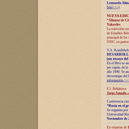
Leonardo Alm
foto>>>)
NUEVA EDIC
“Alianza de Civi
Yakovlev.
La colección con
de Estudios Ibér
principal de los
ONU, co-patroci
V.A. Krasílshch
DESARROLLO
(un ensayo del 
En el libro se a
per capita, de l
año 1990. Se ana
desventajas del 
información >>
E.I. Beliakova
Jorge Amado «r
Conferencia cien
“Rusia en el g
Se organiza por 
Universidad Rus
Noviembre de 
En vísperas de
1