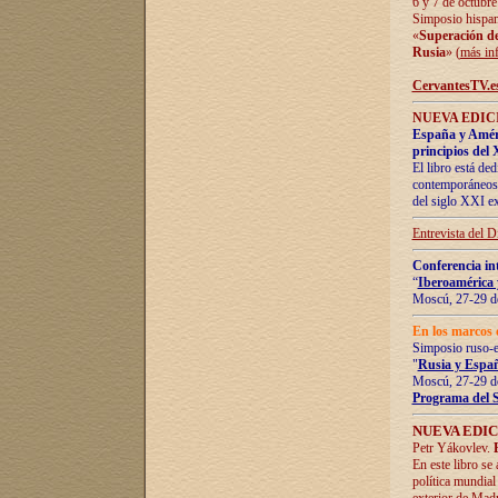
6 y 7 de octubre
Simposio hispan
«
Superación de 
Rusia
» (
más in
CervantesTV.e
NUEVA EDICI
España y Améric
principios del 
El libro está de
contemporáneos -
del siglo XXI ex
Entrevista del 
Conferencia in
“
Iberoamérica 
Moscú, 27-29 de
En los marcos 
Simposio ruso-
"
Rusia y Españ
Moscú, 27-29 de
Programa del 
NUEVA EDIC
Petr Yákovlev.
En este libro se
política mundial