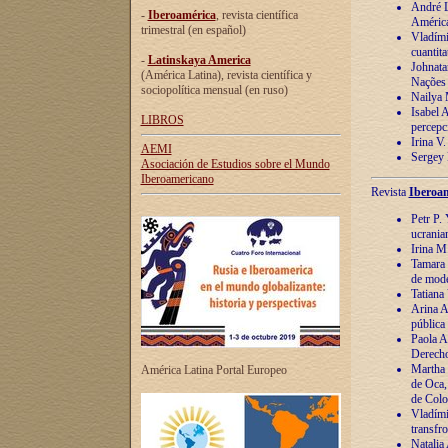
André Lu
-
Iberoamérica
, revista científica
América
trimestral (en español)
Vladímir
cuantita
-
Latinskaya America
Johnata
(América Latina), revista científica y
Nações
sociopolítica mensual (en ruso)
Nailya 
Isabel 
LIBROS
percepc
Irina V
AEMI
Sergey 
Asociación de Estudios sobre el Mundo
Iberoamericano
Revista
Iberoam
Petr P. 
ucrania
Irina M
Tamara 
de mode
Tatiana
Arina A
pública
Paola A
Derecho
Martha 
América Latina Portal Europeo
de Oca,
de Colo
Vladími
transfro
Natalia