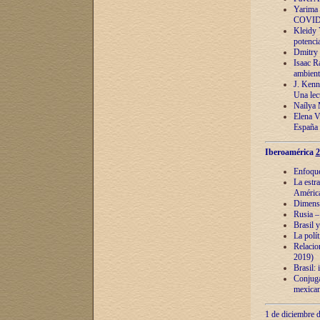
Yarima 
COVID
Kleidy 
potenci
Dmitry 
Isaac Ra
ambient
J. Kenn
Una lect
Naílya 
Elena 
España
Iberoamérica
2
Enfoques
La estr
América
Dimensi
Rusia – 
Brasil y
La polí
Relacion
2019)
Brasil: 
Conjugac
mexican
1 de diciembre d