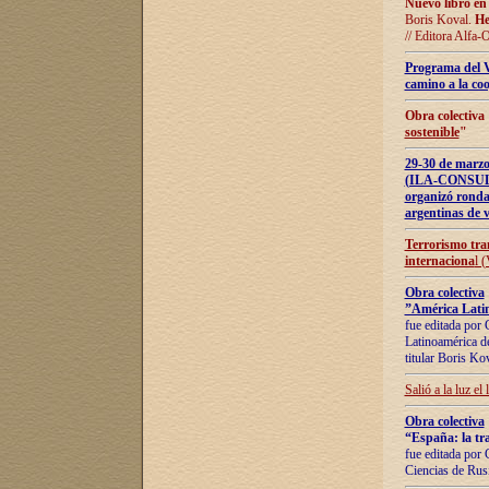
Nuevo libro en
Boris Koval.
He
// Editora Alfa-
Programa del 
camino a la coo
Obra colectiva
sostenible
"
29-30 de ma
(ILA-CONSULT
organizó ronda
argentinas de v
Terrorismo tra
internaciona
l 
Obra colectiva
”América Latin
fue editada por 
Latinoamérica de
titular Boris Ko
Salió a la luz el
Obra colectiva
“España: la tra
fue editada por 
Ciencias de Rus