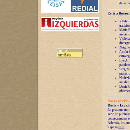
de la m
Revista
Iberoam
Vladímir
transfo
María E
inversi
Violett
diverge
Zbignie
Antón S
estrateg
Ilya A.
pandem
Sergey 
países 
Nadezhd
muslími
Denis G
observac
Nueva edición 
Rusia y España
La presente mono
serie de publica
consecuencias e
Además, los auto
España
>>>