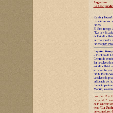
Argentina
:
La base jurídic
Rusia y España
España en los pr
2009).
El libro recoge 
“Rusia y España 
de Estudios Ibér
internacionales 
2009) (
más inf
España: tiempo
– Instituto de L
Centro de estud
En la colección 
estudios Ibérico
atención fueron:
2008, los nuevos
la colección pre
influencia de fac
fuerte impacto en
Madrid, valoran 
Los días 11 y 12
Grupo de Anális
de la Universida
tema
“La Unión
investigadores d