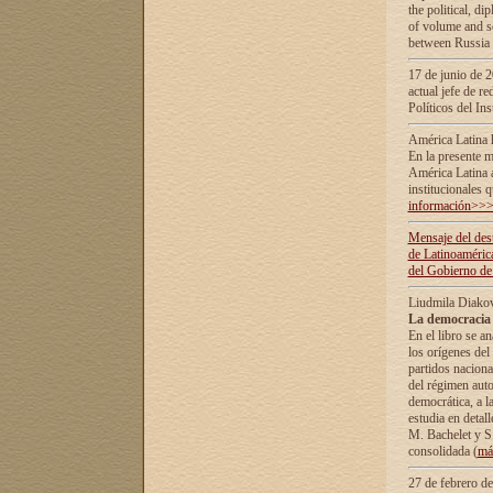
the political, d
of volume and sc
between Russia 
17 de junio de 2
actual jefe de r
Políticos del In
América Latina 
En la presente m
América Latina 
institucionales 
información>>
Mensaje del dest
de Latinoaméric
del Gobierno de
Liudmila Diako
La democracia 
En el libro se a
los orígenes del 
partidos naciona
del régimen auto
democrática, а l
estudia en detall
М. Bachelet у S.
consolidada (
má
27 de febrero d