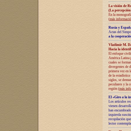
La visión de R
(La percepción
En la monografía
(
más informaci
Rusia y España
Actas del Simpo
a la cooperació
Vladímir M. D
Hacia la identi
El enfoque civil
América Latina pa
cuales se formar
divergentes de d
primera vez en l
de la estadística
siglos, se demue
peculiares y la 
región (
más inf
El «Giro a la 
Los artículos re
vienen desarroll
han encumbrado e
izquierda suscita
recopilación que
lector contempla