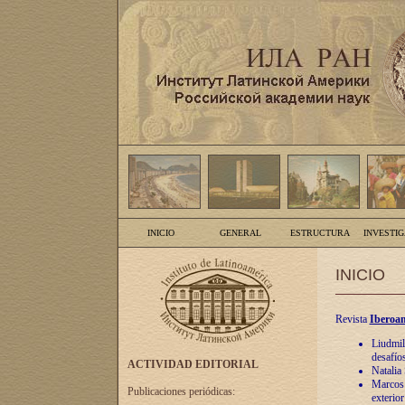
INICIO
GENERAL
ESTRUCTURA
INVESTI
INICIO
Revista
Iberoam
Liudmil
desafíos
ACTIVIDAD EDITORIAL
Natalia
Marcos A
Publicaciones periódicas:
exterio