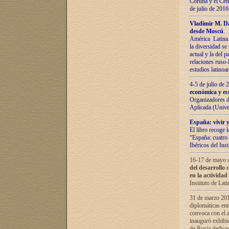
Coruña y el Cent
de julio de 201
Vladímir М. Da
desde Moscú
.
América Latina 
la diversidad se 
actual у lа del p
relaciones ruso-
estudios latino
4-5 de julio de
económica y ec
Organizadores d
Aplicada (Univ
España: vivir y
El libro recoge 
“España: cuatro 
Ibéricos del In
16-17 de mayo d
del desarrollo 
en la actividad
Instituto de La
31 de marzo 2016
diplomáticas en
convoca con el a
inauguró exhibi
de Rusia dedica