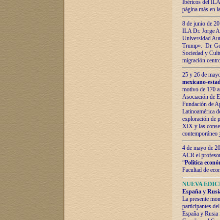
Ibéricos del ILA
página más en la
8 de junio de 20
ILA Dr. Jorge Al
Universidad Aut
Trump». Dr. Ger
Sociedad y Cultu
migración centr
25 y 26 de mayo 
mexicano-estad
motivo de 170 a
Asociación de E
Fundación de Ap
Latinoamérica d
exploración de p
XIX y las consec
contemporáneo
4 de mayo de 201
ACR el profeso
“
Política econó
Facultad de eco
NUEVA EDICI
España y Rusia 
La presente mono
participantes d
España y Rusia f