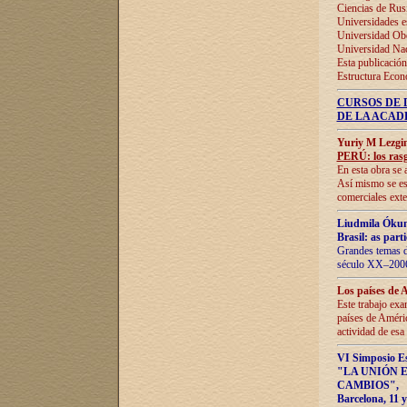
Ciencias de Rus
Universidades e
Universidad Obe
Universidad Na
Esta publicación
Estructura Econ
CURSOS DE 
DE LA ACAD
Yuriy M Lezgi
PERÚ: los rasg
En esta obra se 
Así mismo se est
comerciales exte
Liudmila Ókun
Brasil: as part
Grandes temas da
século XX–2006
Los países de 
Este trabajo exa
países de Améric
actividad de esa
VI Simposio E
"LA UNIÓN 
CAMBIOS"
,
Barcelona, 11 y