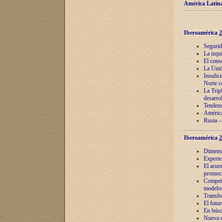
América Latina
Iberoamérica
2
Segurid
La izqu
El cons
La Unió
Insufic
Norte c
La Tripl
desarro
Tendenci
América
Rusia –
Iberoamérica
2
Dimensió
Experie
El acue
promoci
Competi
modelos
Transfo
El futu
En búsq
Nueva e