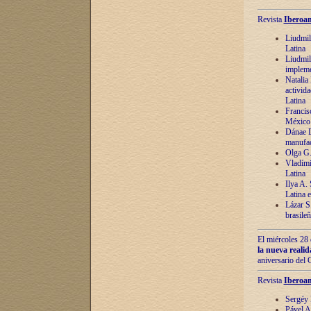
Revista
Iberoam
Liudmil
Latina
Liudmil
impleme
Natalia
activida
Latina
Francis
México 
Dánae D
manufac
Olga G.
Vladími
Latina
Ilya A.
Latina 
Lázar S.
brasile
El miércoles 28 
la nueva reali
aniversario del
Revista
Iberoam
Sergéy 
Pável A