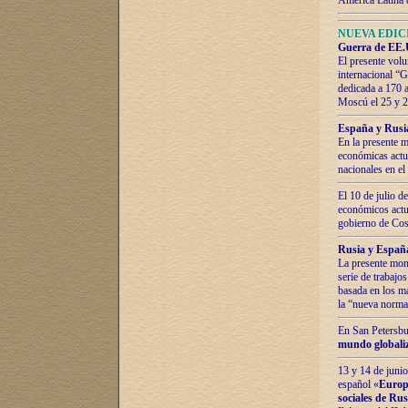
América Latina 
NUEVA EDICI
Guerra de EE.U
El presente volu
internacional “
dedicada a 170 
Moscú el 25 y 
España y Rusia:
En la presente m
económicas actua
nacionales en el
El 10 de julio d
económicos actua
gobierno de Cost
Rusia y España
La presente mono
serie de trabajo
basada en los ma
la “nueva norma
En San Petersbur
mundo globaliza
13 y 14 de junio
español «
Europa
sociales de Ru