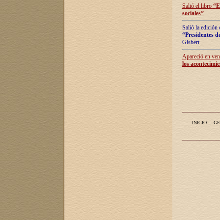
Salió el libro
“
E
sociales
”
Salió la edición
“Presidentes de
Gisbert
Apareció en vent
los acontecimie
INICIO
GE