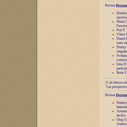
Revista
Iberoam
Dmitriy
oportun
María C
Factore
Petr P.
Víktor 
Daniel 
entre m
Dmitry 
singula
Svetlan
context
Irina D
particul
Borís F
11 de febrero de
“Las perspectiva
Revista
Iberoam
Dmitriy
latinoa
Armando
declive
Oleg O.
América