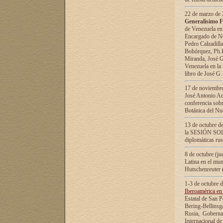
22 de marzo de 2
Generalísimo F
de Venezuela en
Encargado de Neg
Pedro Calzadilla
Bohórquez, Ph.D.
Miranda, José G
Venezuela en la 
libro de José G
17 de noviembre
José Antonio Am
conferencia sobr
Botánica del Nu
13 de octubre de
la SESIÓN SOLEM
diplomáticas rus
8 de octubre (j
Latina en el mun
Hutschenreuter 
1-3 de octubre 
Iberoamérica en 
Estatal de San P
Bering-Bellinsg
Rusia, Gobernac
Internacional de