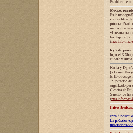
Establecimiento
México: parado
En la monografía
sociopolítico de
primera década d
impresionante a
viene arrastrand
las disputas pe
(
más informaci
6 y 7 de junio 
lugar el X Simp
España y Rusia"
Rusia y España 
(Vladímir Davyd
El libro recoge 
“Superación de l
organizado por e
Ciencias de Rus
Surerior de Inve
(
más informaci
Países ibéricos
Irina Sinélschik
La práctica esp
información>>