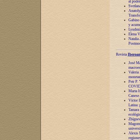
al pode
Svetlan
Anatoly
Transfo
Gabino 
y acumu
Lyudmil
Elena V.
Natalia
Postmod
Revista
Iberoam
José Ma
macroec
Valeria
monetari
Petr P.
COVID
Marta Is
Canese. 
Víctor 
Latina:
Tamara 
ecológi
Zbígnev
Magomed
univers
Alexis 
regiones