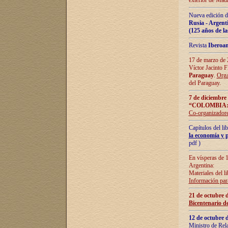
exterior de Madr
Nueva edición d
Rusia - Argent
(125 años de la
Revista
Iberoa
17 de marzo de 2
Víctor Jacinto 
Paraguay
.
Orga
del Paraguay.
7 de diciembre
“COLOMBIA:
Co-organizador
Capítulos del l
la economía y p
pdf )
En vísperas de 1
Argentina:
Materiales del li
Información para
21 de octubre 
Bicentenario d
12 de octubre 
Ministro de Rel