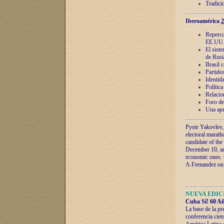
Tradici
Iberoamérica
2
Repercu
EE.UU
El sist
de Rusi
Brasil 
Partidos
Identida
Polític
Relacio
Foro de
Una apr
Pyotr Yakovlev,
electoral marath
candidate of the
December 10, and
economic ones. C
A.Fernandez on t
NUEVA EDICI
Cuba Sí! 60 Añ
La base de la pr
conferencia cien