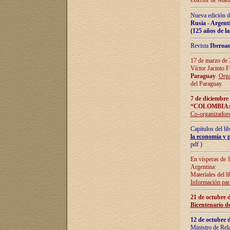
exterior de Madr
Nueva edición d
Rusia - Argent
(125 años de la
Revista
Iberoa
17 de marzo de 2
Víctor Jacinto 
Paraguay
.
Orga
del Paraguay.
7 de diciembre
“COLOMBIA:
Co-organizador
Capítulos del l
la economía y p
pdf )
En vísperas de 1
Argentina:
Materiales del li
Información para
21 de octubre 
Bicentenario d
12 de octubre 
Ministro de Rel