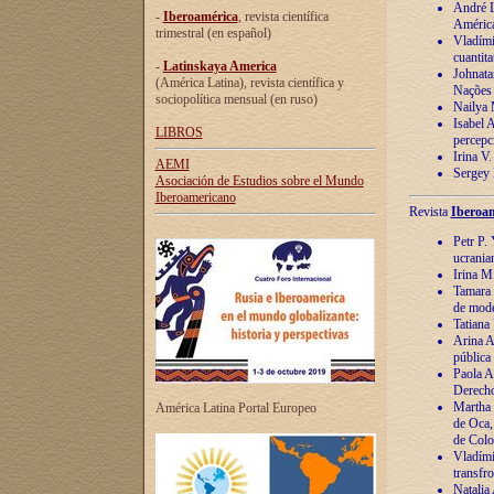
André Lu
-
Iberoamérica
, revista científica
América
trimestral (en español)
Vladímir
cuantita
-
Latinskaya America
Johnata
(América Latina), revista científica y
Nações
sociopolítica mensual (en ruso)
Nailya 
Isabel 
LIBROS
percepc
Irina V
AEMI
Sergey 
Asociación de Estudios sobre el Mundo
Iberoamericano
Revista
Iberoam
Petr P. 
ucrania
Irina M
Tamara 
de mode
Tatiana
Arina A
pública
Paola A
Derecho
Martha 
América Latina Portal Europeo
de Oca,
de Colo
Vladími
transfro
Natalia