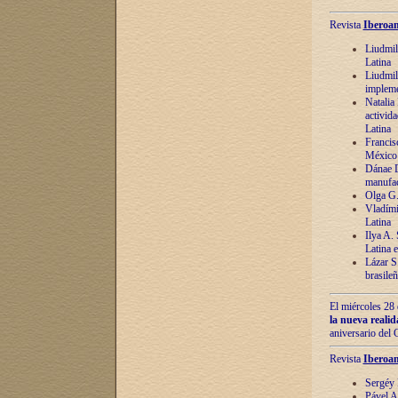
Revista
Iberoam
Liudmil
Latina
Liudmil
impleme
Natalia
activida
Latina
Francis
México 
Dánae D
manufac
Olga G.
Vladími
Latina
Ilya A.
Latina 
Lázar S.
brasile
El miércoles 28 
la nueva reali
aniversario del
Revista
Iberoam
Sergéy 
Pável A