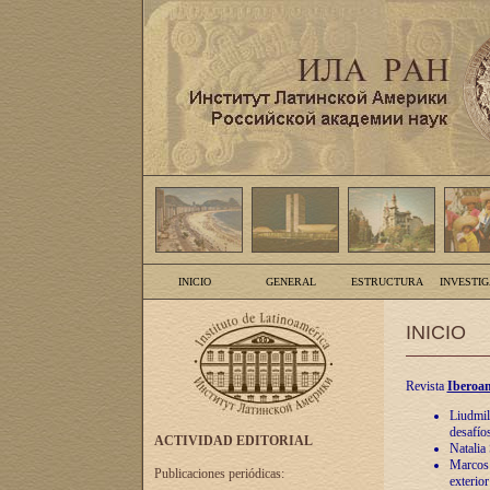
INICIO
GENERAL
ESTRUCTURA
INVESTI
INICIO
Revista
Iberoam
Liudmil
desafíos
ACTIVIDAD EDITORIAL
Natalia
Marcos A
Publicaciones periódicas:
exterio