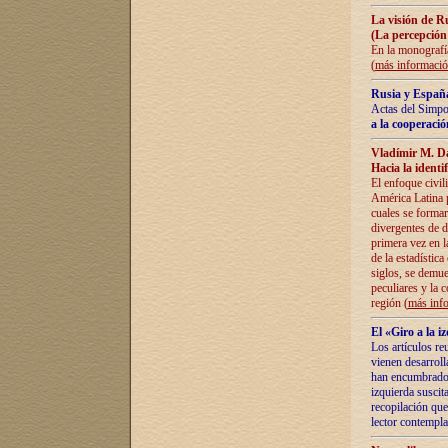
La visión de R
(La percepción
En la monografía
(
más informaci
Rusia y España
Actas del Simpo
a la cooperació
Vladímir M. D
Hacia la identi
El enfoque civil
América Latina pa
cuales se formar
divergentes de d
primera vez en l
de la estadística
siglos, se demue
peculiares y la 
región (
más inf
El «Giro a la 
Los artículos re
vienen desarroll
han encumbrado e
izquierda suscita
recopilación que
lector contempla