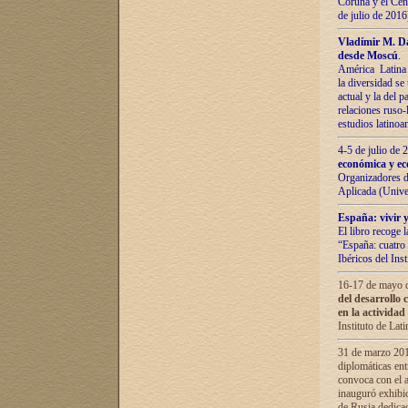
Coruña y el Cent
de julio de 201
Vladímir М. Da
desde Moscú
.
América Latina 
la diversidad se 
actual у lа del p
relaciones ruso-
estudios latino
4-5 de julio de
económica y ec
Organizadores d
Aplicada (Univ
España: vivir y
El libro recoge 
“España: cuatro 
Ibéricos del In
16-17 de mayo d
del desarrollo 
en la actividad
Instituto de La
31 de marzo 2016
diplomáticas en
convoca con el a
inauguró exhibi
de Rusia dedica