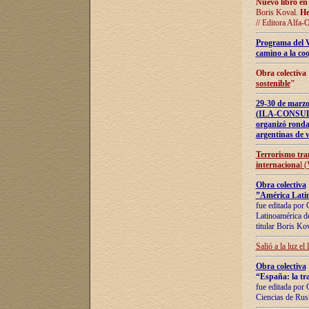
Nuevo libro en
Boris Koval.
He
// Editora Alfa-
Programa del 
camino a la coo
Obra colectiva
sostenible
"
29-30 de ma
(ILA-CONSULT
organizó ronda
argentinas de v
Terrorismo tra
internaciona
l 
Obra colectiva
”América Latin
fue editada por 
Latinoamérica de
titular Boris Ko
Salió a la luz el
Obra colectiva
“España: la tra
fue editada por 
Ciencias de Rus