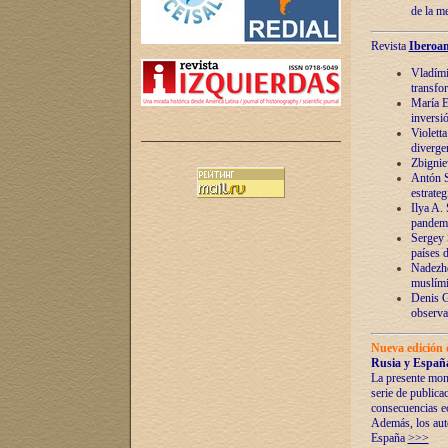
de la m
Revista
Iberoam
Vladímir
transfo
María E
inversi
Violett
diverge
Zbignie
Antón S
estrateg
Ilya A.
pandem
Sergey 
países 
Nadezhd
muslími
Denis G
observac
Nueva edición 
Rusia y España
La presente mono
serie de publica
consecuencias e
Además, los auto
España
>>>