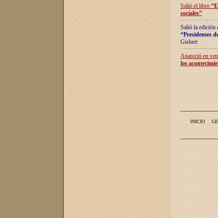
Salió el libro
“
E
sociales
”
Salió la edición
“Presidentes de
Gisbert
Apareció en vent
los acontecimie
INICIO
GE