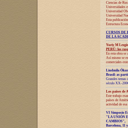
Ciencias de Rus
Universidades e
Universidad Obe
Universidad Na
Esta publicación
Estructura Econ
CURSOS DE 
DE LA ACAD
Yuriy M Lezgi
PERÚ: los rasg
En esta obra se 
Así mismo se est
comerciales exte
Liudmila Ókun
Brasil: as part
Grandes temas da
século XX–2006
Los países de 
Este trabajo exa
países de Améric
actividad de esa
VI Simposio E
"LA UNIÓN 
CAMBIOS"
,
Barcelona, 11 y