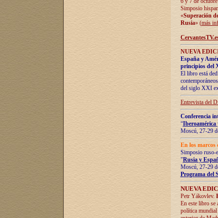
6 y 7 de octubre
Simposio hispan
«
Superación de 
Rusia
» (
más in
CervantesTV.e
NUEVA EDICI
España y Améric
principios del 
El libro está de
contemporáneos -
del siglo XXI ex
Entrevista del 
Conferencia in
“
Iberoamérica 
Moscú, 27-29 de
En los marcos 
Simposio ruso-
"
Rusia y Españ
Moscú, 27-29 de
Programa del 
NUEVA EDIC
Petr Yákovlev.
En este libro se
política mundial