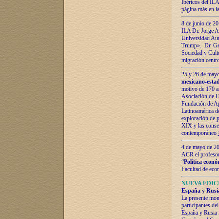
Ibéricos del ILA
página más en la
8 de junio de 20
ILA Dr. Jorge Al
Universidad Aut
Trump». Dr. Ger
Sociedad y Cultu
migración centr
25 y 26 de mayo 
mexicano-estad
motivo de 170 a
Asociación de E
Fundación de Ap
Latinoamérica d
exploración de p
XIX y las consec
contemporáneo
4 de mayo de 201
ACR el profeso
“
Política econó
Facultad de eco
NUEVA EDICI
España y Rusia 
La presente mono
participantes d
España y Rusia f