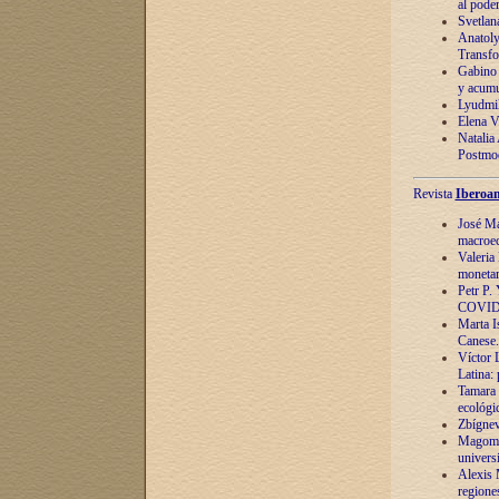
al pode
Svetlan
Anatoly
Transfo
Gabino 
y acumu
Lyudmil
Elena V.
Natalia
Postmod
Revista
Iberoam
José Ma
macroec
Valeria
monetari
Petr P.
COVID
Marta Is
Canese. 
Víctor 
Latina:
Tamara 
ecológi
Zbígnev
Magomed
univers
Alexis 
regiones