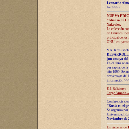
Leonardo Alm
foto>>>)
NUEVA EDIC
“Alianza de Civi
Yakovlev.
La colección con
de Estudios Ibér
principal de los
ONU, co-patroci
V.A. Krasílshch
DESARROLLO
(un ensayo del 
En el libro se a
per capita, de l
año 1990. Se ana
desventajas del 
información >>
E.I. Beliakova
Jorge Amado «r
Conferencia cien
“Rusia en el g
Se organiza por 
Universidad Rus
Noviembre de 
En vísperas de
1