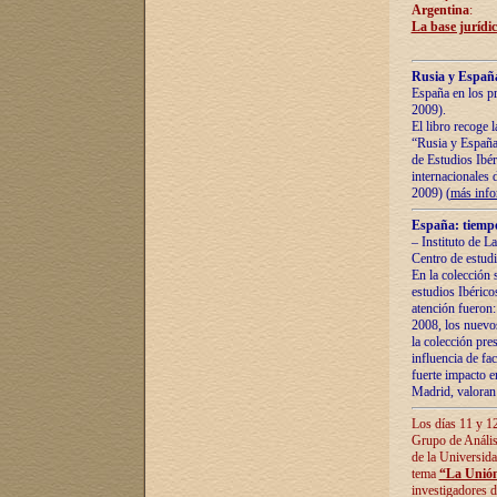
Argentina
:
La base jurídic
Rusia y España
España en los pr
2009).
El libro recoge 
“Rusia y España 
de Estudios Ibér
internacionales 
2009) (
más inf
España: tiempo
– Instituto de L
Centro de estud
En la colección 
estudios Ibérico
atención fueron:
2008, los nuevos
la colección pre
influencia de fac
fuerte impacto en
Madrid, valoran 
Los días 11 y 12
Grupo de Anális
de la Universida
tema
“La Unión
investigadores d