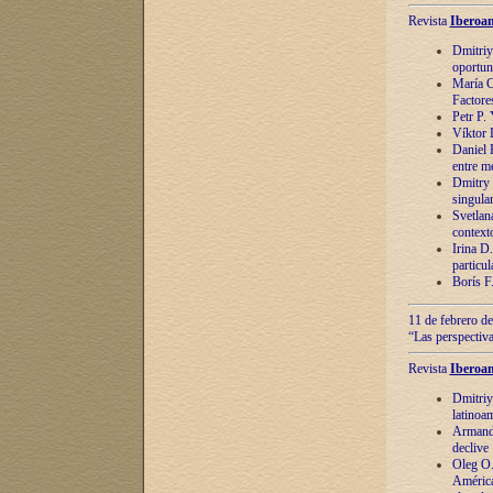
Revista
Iberoam
Dmitriy
oportun
María C
Factore
Petr P.
Víktor 
Daniel 
entre m
Dmitry 
singula
Svetlan
context
Irina D
particul
Borís F
11 de febrero de
“Las perspectiva
Revista
Iberoam
Dmitriy
latinoa
Armando
declive
Oleg O.
América