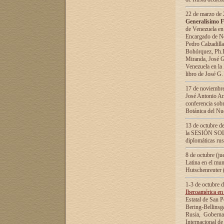
22 de marzo de 2
Generalísimo F
de Venezuela en
Encargado de Neg
Pedro Calzadilla
Bohórquez, Ph.D.
Miranda, José G
Venezuela en la 
libro de José G
17 de noviembre
José Antonio Am
conferencia sobr
Botánica del Nu
13 de octubre de
la SESIÓN SOLEM
diplomáticas rus
8 de octubre (j
Latina en el mun
Hutschenreuter 
1-3 de octubre 
Iberoamérica en 
Estatal de San P
Bering-Bellinsg
Rusia, Gobernac
Internacional de