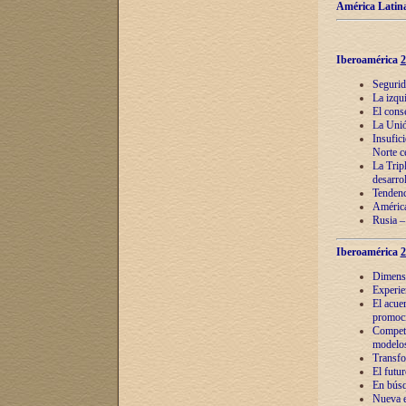
América Latina
Iberoamérica
2
Segurid
La izqu
El cons
La Unió
Insufic
Norte c
La Tripl
desarro
Tendenci
América
Rusia –
Iberoamérica
2
Dimensió
Experie
El acue
promoci
Competi
modelos
Transfo
El futu
En búsq
Nueva e