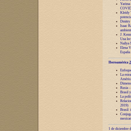
Yarima 
COVID
Kleidy 
potenci
Dmitry 
Isaac Ra
ambient
J. Kenn
Una lect
Naílya 
Elena 
España
Iberoamérica
2
Enfoques
La estr
América
Dimensi
Rusia – 
Brasil y
La polí
Relacion
2019)
Brasil: 
Conjugac
mexican
1 de diciembre d