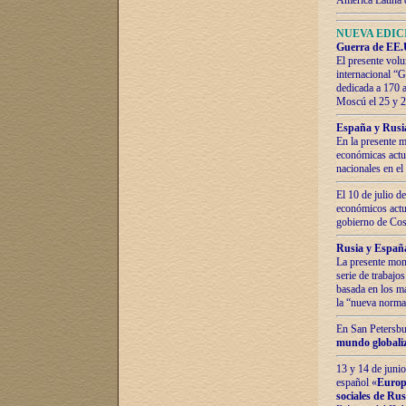
América Latina 
NUEVA EDICI
Guerra de EE.U
El presente volu
internacional “
dedicada a 170 
Moscú el 25 y 
España y Rusia:
En la presente m
económicas actua
nacionales en el
El 10 de julio d
económicos actua
gobierno de Cost
Rusia y España
La presente mono
serie de trabajo
basada en los ma
la “nueva norma
En San Petersbur
mundo globaliza
13 y 14 de junio
español «
Europa
sociales de Ru