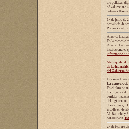
the political, d
of volume and sc
between Russia 
17 de junio de 2
actual jefe de r
Políticos del In
América Latina 
En la presente m
América Latina 
institucionales 
información>>
Mensaje del dest
de Latinoaméric
del Gobierno de
Liudmila Diako
La democracia 
En el libro se a
los orígenes del 
partidos naciona
del régimen auto
democrática, а l
estudia en detall
М. Bachelet у S.
consolidada (
má
27 de febrero d