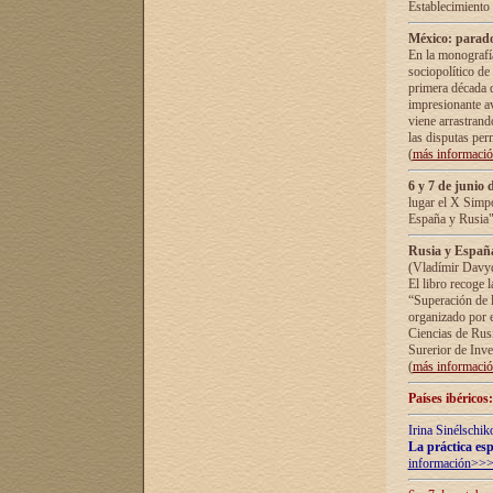
Establecimiento
México: parado
En la monografía
sociopolítico de
primera década d
impresionante a
viene arrastrand
las disputas pe
(
más informaci
6 y 7 de junio 
lugar el X Simp
España y Rusia"
Rusia y España 
(Vladímir Davyd
El libro recoge 
“Superación de l
organizado por e
Ciencias de Rus
Surerior de Inve
(
más informaci
Países ibéricos
Irina Sinélschik
La práctica esp
información>>