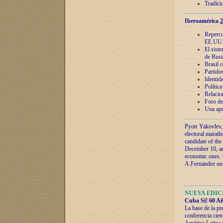
Tradici
Iberoamérica
2
Repercu
EE.UU
El sist
de Rusi
Brasil 
Partidos
Identida
Polític
Relacio
Foro de
Una apr
Pyotr Yakovlev,
electoral marath
candidate of the
December 10, and
economic ones. C
A.Fernandez on t
NUEVA EDICI
Cuba Sí! 60 Añ
La base de la pr
conferencia cien