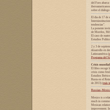
del Foro abarca 
iberoamericanos 
sobre el diálogo 
El dia de 17 de 
Interninstitucio
tendencias”.
La ponente inv
de Morelos, Méx
El caso de mate
Estudios Polític
2 y 3 de septie
desarrollo en de
Latinoamérica (
Programa del S
Crisis mundial
El libro recoge 
crisis como fen
Estudios Ibérico
Rusia en el Rei
de 2013) (
más i
Russian–Mexican
Mexico is a rela
much in common i
Mexican relation
improvement. In 