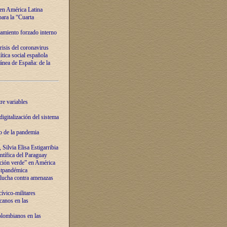
 en América Latina
ara la “Cuarta
amiento forzado interno
risis del coronavirus
ítica social española
nea de España: de la
re variables
igitalización del sistema
o de la pandemia
Silvia Elisa Estigarribia
entífica del Paraguay
ación verde” en América
ostpandémica
lucha contra amenazas
ívico-militares
anos en las
olombianos en las