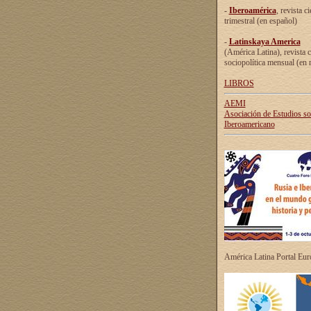
-
Iberoamérica
, revista ci
trimestral (en español)
-
Latinskaya America
(América Latina), revista c
sociopolítica mensual (en 
LIBROS
AEMI
Asociación de Estudios s
Iberoamericano
América Latina Portal Eu