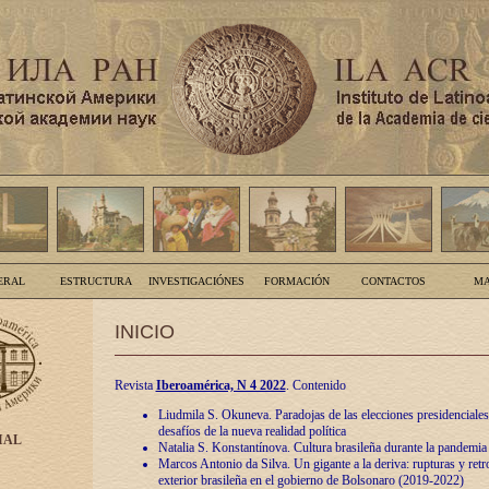
ERAL
ESTRUCTURA
INVESTIGACIÓNES
FORMACIÓN
CONTACTOS
MA
INICIO
Revista
Iberoamérica, N 4 2022
. Contenido
Liudmila S. Okuneva. Paradojas de las elecciones presidenciales
desafíos de la nueva realidad política
IAL
Natalia S. Konstantínova. Cultura brasileña durante la pandemia
Marcos Antonio da Silva. Un gigante a la deriva: rupturas y retro
exterior brasileña en el gobierno de Bolsonaro (2019-2022)