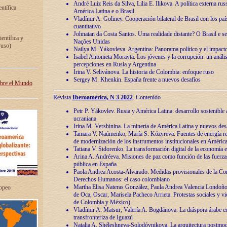
André Luiz Reis da Silva, Lilia E. Ilikova. A política externa ru
entífica
América Latina e o Brasil
Vladímir A. Goliney. Cooperación bilateral de Brasil con los país
cuantitativo
Johnatan da Costa Santos. Uma realidade distante? O Brasil e s
ientífica y
Nações Unidas
ruso)
Nailya M. Yákovleva. Argentina: Panorama político y el impact
Isabel Antonieta Morayta. Los jóvenes y la corrupción: un análi
percepciones en Rusia y Argentina
Irina V. Selivánova. La historia de Colombia: enfoque ruso
Sergey M. Khenkin. España frente a nuevos desafíos
obre el Mundo
Revista
Iberoamérica, N 3 2022
. Contenido
Petr P. Yákovlev. Rusia y América Latina: desarrollo sostenible a 
ucraniana
Irina M. Vershínina. La minería de América Latina y nuevos des
Tamara V. Naúmenko, María S. Kózyreva. Fuentes de energía re
de modernización de los instrumentos institucionales en América
Tatiana V. Sidorenko. La transformación digital de la economía 
Arina A. Andréeva. Misiones de paz como función de las fuerza
pública en España
Paola Andrea Acosta-Alvarado. Medidas provisionales de la Cor
Derechos Humanos: el caso colombiano
Martha Elisa Nateras González, Paula Andrea Valencia Londoñ
ropeo
de Oca, Oscar, Marisela Pacheco Arrieta. Protestas sociales y vi
de Colombia y México)
Vladímir A. Matsur, Valería A. Bogdánova. La diáspora árabe e
transfronteriza de Iguazú
Natalia A. Shéleshneva-Solodóvnikova. La arquitectura postmod