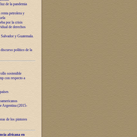
luz de la pandemia
renta petrolera y
uela
ba por la crisis
vidual de derechos
l Salvador y Guatemala.
curso político de la
ollo sostenible
ump con respecto a
países
noamericanos
 de Argentina (2015-
ras de los pintores
ncia africana en