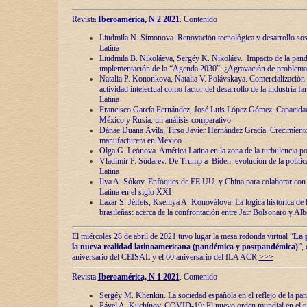
Revista
Iberoamérica, N 2 2021
. Contenido
Liudmila N. Símonova. Renovaciόn tecnolόgica y desarrollo s
Latina
Liudmila B. Nikoláeva, Sergéy K. Nikoláev. Impacto de la pand
implementaciόn de la “Agenda 2030”: ¿Agravaciόn de problemas 
Natalia P. Kononkova, Natalia V. Polávskaya. Comercializaciόn 
actividad intelectual como factor del desarrollo de la industria 
Latina
Francisco García Fernández, José Luis López Gómez. Capacida
México y Rusia: un análisis comparativo
Dánae Duana Ávila, Tirso Javier Hernández Gracia. Crecimiento 
manufacturera en México
Olga G. Leόnova. América Latina en la zona de la turbulencia pol
Vladímir P. Súdarev. De Trump a Biden: evoluciόn de la políti
Latina
Ilya A. Sόkov. Enfόques de EE.UU. y China para colaborar con 
Latina en el siglo XXI
Lázar S. Jéifets, Kseniya A. Konoválova. La lόgica histόrica de l
brasileñas: acerca de la confrontaciόn entre Jair Bolsonaro y Al
El miércoles 28 de abril de 2021 tuvo lugar la mesa redonda virtual “
La 
la nueva realidad latinoamericana (pandémica y postpandémica)
”,
aniversario del CEISAL y el 60 aniversario del ILA ACR
>>>
Revista
Iberoamérica, N 1 2021
. Contenido
Sergéy M. Khenkin. La sociedad española en el reflejo de la pa
Pável A. Kuchínov. COVID-19: El nuevo orden mundial en el t