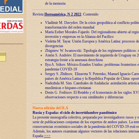
de la memoria
Revista
Iberoamérica, N 2 2022
. Contenido
Vladímir M. Davydov. De la crisis geopolítica al conflicto polític
transformación del orden mundial
María Esther Morales-Fajardo. Del regionalismo abierto al regio
inversión y empresas en la Alianza del Pacífico
Violetta M. Tayar. Unión Europea y América Latina: procesos d
divergencias
Zbigniew W. Iwanowski. Tipología de los regímenes políticos: m
Antón S. Andréev. El movimiento de izquierda de Uruguay en 2
estrategia frente a la amenaza derechista
Ilya A. Sókov. México-Estados Unidos: problemas fronterizos en
pandemia COVID-19
Sergey S. Zhiltsov, Elizaveta Y. Petrenko, Manuel Ignacio Carre
países de América Latina y la República Popular de China: oport
Nadezhda M. Sim. Catedrales de Andalucía: asimilación artística
muslímicas e hispano-cristianas
Denis G. Fedósov. El Retablo y el Iconostasio de los siglos X
observaciones respecto a sus similitudes y diferencias
Nueva edición del ILA
Rusia y España: el ciclo de incertidumbre pandémico
La presente monografía colectiva, preparada por investigadores rusos y e
serie de publicaciones conjuntas de los expertos de ambos países. La temá
consecuencias económico-sociales de la pandemia del COVID-19 está en e
Además, los autores examinan algunos vectores de las relaciones interna
España
>>>