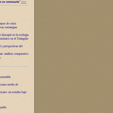
e su centenario
”
>>>
mpos de crisis
vas estrategias
 hincapié en la ecología
onómico en el Triángulo
 y perspectivas del
tar: análisis comparativo
s
ostenible
 como medio de
xicano: un estudio bajo
spaña