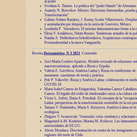
al poder
Svetlana A. Tatunts. La política del “poder blando” de Alemania
Anatoly N. Borovkov. México: Elecciones Intermedias, prueba p
Transformación”
Gabino Solano Ramírez, J. Kenny Acuña Villavicencio. Desplaz
y acumulación por despojo en la sierra de Guerrero, México
Lyudmila P. Voronkova. El turismo latinoamericano frente a la c
Elena V. Astákhova, Nikita Rostov. Tendencias actuales de la pol
Natalia A. Shéleshneva-Solodóvnikova. Arquitectura contemporá
Postmodernidad a la nueva Vanguardia
Revista
Iberoamérica, N 3 2021
. Contenido
José María Cordero Aparicio. Modelo revisado de relaciones ent
macroeconómicas, aplicado a Rusia y España
Valeria E. Gavrílova. América Latina y Rusia en condiciones de d
monetario: cuestiones de teoría y práctica
Petr P. Yákovlev. Rusia y América Latina: colaboración en medi
COVID-19
Marta Isabel Canese de Estigarribia, Valentina Canese Caballero, 
Canese. El legado del exilio de intelectuales rusos a la cultura ci
Víctor L. Jeifets, Daria A. Pravdiuk. El concepto de la “recuper
Latina: perspectivas de la transformación sostenible en la era p
Tamara V. Naúmenko, María S. Kózyreva. América Latina en la 
ecológicas
Zbígnev V. Iwanowski. Venezuela: crisis sistémica y relaciones c
Magomed A-M. Kodzóev, Marina M. Krékova. Los latinoameric
universidades de EE.UU.
Alexis Mondaca. Discriminación en contra de los inmigrantes c
regiones del norte de Chile