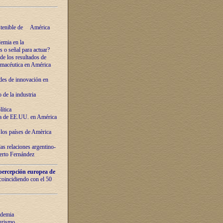
ostenible de América
emia en la
o señal para actuar?
de los resultados de
farmacéutica en América
des de innovaciόn en
de la industria
ítica
ca de EE.UU. en América
los países de Amèrica
as relaciones argentino-
berto Fernández
percepción europea de
 coincidiendo con el 50
ndemia
urismo