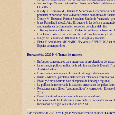
Yarima Pupo Ochoa. La Gestión cubana de la Salud pública a la 
COVID-19
Kleidy Y. Espinoza M., Tatiana V. Sidorenko. Dependencia de la 
potencial exportador para la diversificación económica de Venez
Dmitry M. Rozental. Partido Socialista Unido de Venezuela: prue
Isaac Ravetllat Ballesté, Jairo E. Lucero P. La defensa supraindi
ambientales en la Convención sobre los derechos del niño
J. Kenny Acuña Villavicencio. Violencia política y racismo en E
Una lectura crítica a partir de las obras de Gould-Lauria y Hale
Naílya M. Yákovleva. IBEROLUX: disignio y realidad
Elena V. Astákhova. MONARQUÍA versus REPÚBLICA en el dis
España contemporánea
Iberoamérica
2020 N 4
. Temas del número:
Enfoques conceptuales para interpretar la problemática del desarr
La estrategia político-militar de la administración de Donald Tr
América Latina
Dimensión ciudadana en el concepto de seguridad española
Rusia – México: paralelos históricos en relaciones entre los dos 
Brasil y Arabia Saudita bajo el aspecto de liderazgo regional
La política de memoria de la diáspora armenia en los países lati
Relaciones entre élites: “captura política” y corrupción. El caso
2019)
Brasil: identidad en el espejo de la memoria cultural
Conjugación de las tradiciones universales y nacionales en las ob
mexicanos del siglo XX e inicios del XXI
1 de diciembre de 2020 tuvo lugar la Videoconferencia en línea “
La here