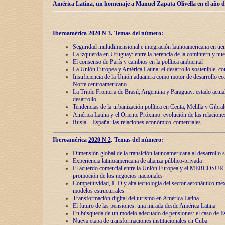
América Latina, un homenaje a Manuel Zapata Olivella en el año d
Iberoamérica
2020 N 3
.
Temas del número:
Seguridad multidimensional e integración latinoamericana en tie
La izquierda en Uruguay: entre la herencia de lа comintern y nue
El consenso de París y cambios en la política ambiental
La Unión Europea y América Latina: el desarrollo sostenible con
Insuficiencia de la Unión aduanera como motor de desarrollo ec
Norte centroamericano
La Triple Frontera de Brasil, Argentina y Paraguay: estado actual
desarrollo
Tendencias de la urbanización política en Ceuta, Melilla y Gibral
América Latina y el Oriente Próximo: evolución de las relacione
Rusia – España: las relaciones económico-comerciales
Iberoamérica
2020 N 2
.
Temas del número:
Dimensión global de la transición latinoamericana al desarrollo s
Experiencia latinoamericana de alianza público-privada
El acuerdo comercial entre la Unión Europea y el MERCOSUR
promoción de los negocios nacionales
Competitividad, I+D y alta tecnología del sector aeronáutico me
modelos estructurales
Transformación digital del turismo en América Latina
El futuro de las pensiones: una mirada desde América Latina
En búsqueda de un modelo adecuado de pensiones: el caso de E
Nueva etapa de transformaciones institucionales en Cuba