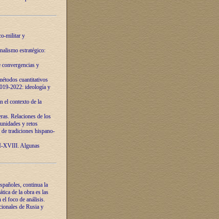
o-militar y
nalismo estratégico:
e convergencias y
étodos cuantitativos
019-2022: ideología y
 el contexto de la
ras. Relaciones de los
unidades y retos
 de tradiciones hispano-
VI-XVIII. Algunas
spañoles, continua la
tica de la obra es las
l foco de análisis.
cionales de Rusia y