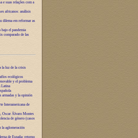
ssa e suas relações com a
es africanos: análisis
eu dilema em reformar as
o bajo el pandemia
sis comparado de las
la luz de la crisis
afíos ecológicos
novable y el problema
 Latina
española
s armadas y la opinión
te Interamericana de
o, Oscar Álvaro Montes
olencia de género (casos
n la aglomeración
erna de España: retorno