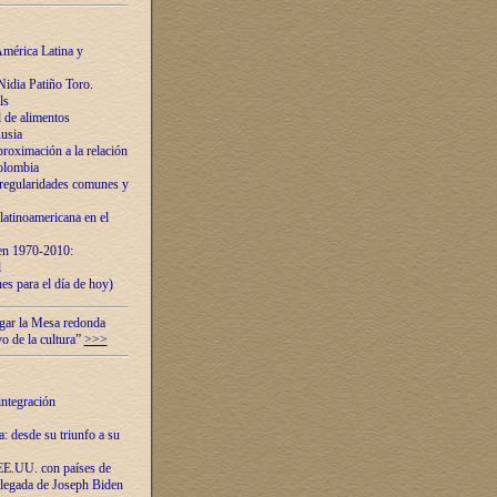
mérica Latina y
idia Patiño Toro.
ls
 de alimentos
usia
roximación a la relación
olombia
 regularidades comunes y
latinoamericana en el
 en 1970-2010:
l
es para el día de hoy)
ugar la Mesa redonda
vo de la cultura”
>>>
integración
 desde su triunfo a su
EE.UU. con países de
llegada de Joseph Biden