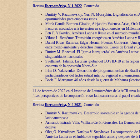
Revista
Iberoamérica, N 1 2022
. Contenido
Dmitriy V. Razumovskiy, Yuri N. Moseykin. Digitalización en A
oportunidades para empresas rusas
María Camila Bermeo-Giraldo, Alejandro Valencia-Arias, Orfa N
Factores asociados a la inversión en criptomonedas en Millennia
Petr P. Yákovlev. América Latina y Rusia en el mercado mundial
Víktor L. Seménov. Transición energética en América Latina y R
Daniel Rivas-Ramírez, Edgar Hernan Fuentes-Contreras. Una ap
entre medio ambiente y derechos humanos. Casos de Brasil y C
Dmitry M. Rozental. El “giro a la izquierda” en América Latina:
singularidades nacionales
SvetlanaA. Tatunts. La crisis global del COVID-19 en la región 
contexto de la oposición Norte-Sur
Irina D. Yakovenko. Desarrollo del programa nuclear de Brasil
particularidades del factor estatal interno, regional e internaciona
Borís F. Martynov. 40 años desde la guerra de Malvinas (leccion
11 de febrero de 2022 en el Instituto de Latinoamérica de la ACR tuvo l
“Las perspectivas de la cooperación ruso-latinoamericana: el papel creati
Revista
Iberoamérica, N 4 2021
. Contenido
Dmitriy V. Razumovskiy. Desarrollo sostenible en la agenda de 
latinoamericana
Armando Estrada Villa, William Cerón Gonsalez. La Democracia:
declive
Oleg O. Krivolápov, Nataliya V. Stepánova. La cooperación de 
América Latina en el ámbito de seguridad antes y después de la 