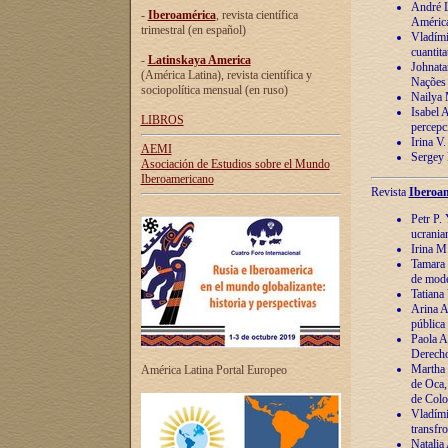
André Lu
-
Iberoamérica
, revista científica
América
trimestral (en español)
Vladímir
cuantita
-
Latinskaya America
Johnata
(América Latina), revista científica y
Nações
sociopolítica mensual (en ruso)
Nailya 
Isabel 
LIBROS
percepc
Irina V
AEMI
Sergey 
Asociación de Estudios sobre el Mundo
Iberoamericano
Revista
Iberoam
Petr P. 
ucrania
Irina M
Tamara 
de mode
Tatiana
Arina A
pública
Paola A
Derecho
Martha 
América Latina Portal Europeo
de Oca,
de Colo
Vladími
transfro
Natalia