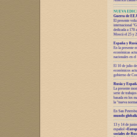
América Latina 
NUEVA EDICI
Guerra de EE.U
El presente volu
internacional “
dedicada a 170 
Moscú el 25 y 
España y Rusia:
En la presente m
económicas actua
nacionales en el
El 10 de julio d
económicos actua
gobierno de Cost
Rusia y España
La presente mono
serie de trabajo
basada en los ma
la “nueva norma
En San Petersbur
mundo globaliza
13 y 14 de junio
español «
Europa
sociales de Ru