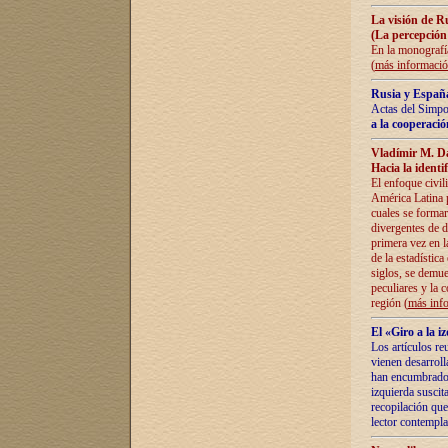
La visión de R
(La percepción
En la monografía
(
más informaci
Rusia y España
Actas del Simpo
a la cooperació
Vladímir M. D
Hacia la identi
El enfoque civil
América Latina pa
cuales se formar
divergentes de d
primera vez en l
de la estadística
siglos, se demue
peculiares y la 
región (
más inf
El «Giro a la 
Los artículos re
vienen desarroll
han encumbrado e
izquierda suscita
recopilación que
lector contempla