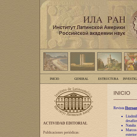
INICIO
GENERAL
ESTRUCTURA
INVESTI
INICIO
Revista
Iberoam
Liudmil
desafíos
ACTIVIDAD EDITORIAL
Natalia
Marcos A
Publicaciones periódicas:
exterio