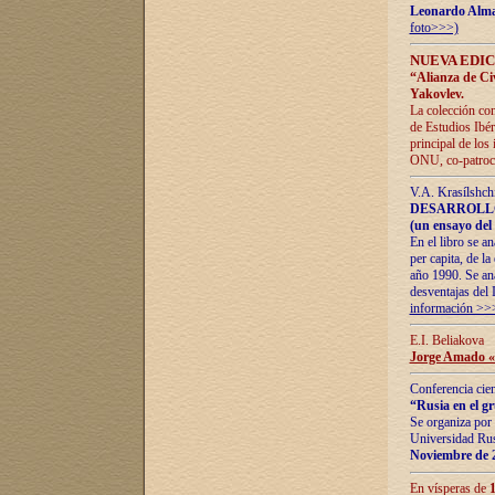
Leonardo Alm
foto>>>)
NUEVA EDIC
“Alianza de Civi
Yakovlev.
La colección con
de Estudios Ibér
principal de los
ONU, co-patroci
V.A. Krasílshch
DESARROLLO
(un ensayo del 
En el libro se a
per capita, de l
año 1990. Se ana
desventajas del 
información >>
E.I. Beliakova
Jorge Amado «r
Conferencia cien
“Rusia en el g
Se organiza por 
Universidad Rus
Noviembre de 
En vísperas de
1