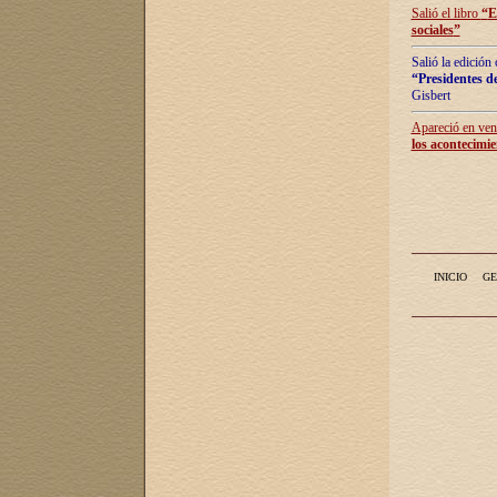
Salió el libro
“
E
sociales
”
Salió la edición
“Presidentes de
Gisbert
Apareció en vent
los acontecimie
INICIO
GE