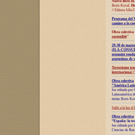
Nuevo libro en
Boris Koval.
He
// Editora Alfa-
Programa del 
camino a la coo
Obra colectiva
sostenible
"
29-30 de ma
(ILA-CONSULT
organizó ronda
argentinas de v
Terrorismo tra
internaciona
l 
Obra colectiva
”América Latin
fue editada por 
Latinoamérica de
titular Boris Ko
Salió a la luz el
Obra colectiva
“España: la tra
fue editada por 
Ciencias de Rus