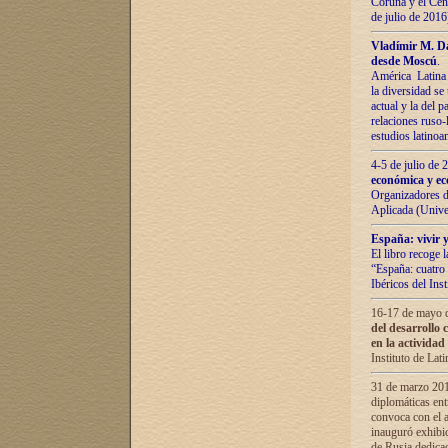
Coruña y el Cent
de julio de 201
Vladímir М. Da
desde Moscú
.
América Latina 
la diversidad se 
actual у lа del p
relaciones ruso-
estudios latino
4-5 de julio de
económica y ec
Organizadores d
Aplicada (Univ
España: vivir y
El libro recoge 
“España: cuatro 
Ibéricos del In
16-17 de mayo d
del desarrollo 
en la actividad
Instituto de La
31 de marzo 2016
diplomáticas en
convoca con el a
inauguró exhibi
de Rusia dedica