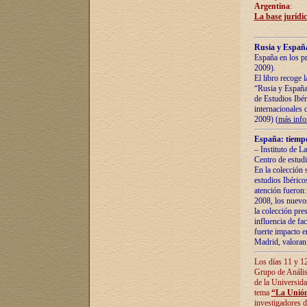
Argentina
:
La base jurídic
Rusia y España
España en los pr
2009).
El libro recoge 
“Rusia y España 
de Estudios Ibér
internacionales 
2009) (
más inf
España: tiempo
– Instituto de L
Centro de estud
En la colección 
estudios Ibérico
atención fueron:
2008, los nuevos
la colección pre
influencia de fac
fuerte impacto en
Madrid, valoran 
Los días 11 y 12
Grupo de Anális
de la Universida
tema
“La Unión
investigadores d