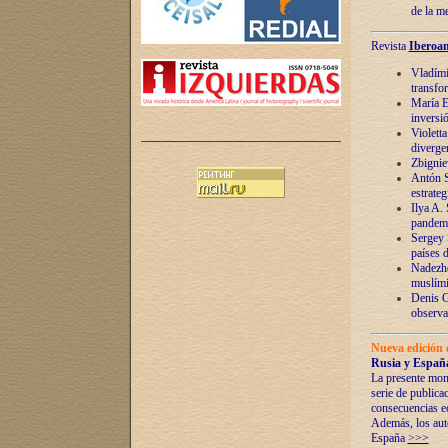
de la m
Revista
Iberoam
Vladímir
transfo
María E
inversi
Violett
diverge
Zbignie
Antón S
estrateg
Ilya A.
pandem
Sergey 
países 
Nadezhd
muslími
Denis G
observac
Nueva edición 
Rusia y España
La presente mono
serie de publica
consecuencias e
Además, los auto
España
>>>