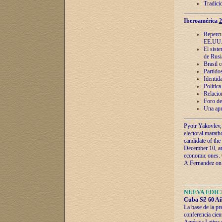
Tradici
Iberoamérica
2
Repercu
EE.UU
El sist
de Rusi
Brasil 
Partidos
Identida
Polític
Relacio
Foro de
Una apr
Pyotr Yakovlev,
electoral marath
candidate of the
December 10, and
economic ones. C
A.Fernandez on t
NUEVA EDICI
Cuba Sí! 60 Añ
La base de la pr
conferencia cien