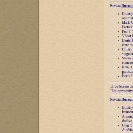
Revista
Iberoam
Dmitriy
oportun
María C
Factore
Petr P.
Víktor 
Daniel 
entre m
Dmitry 
singula
Svetlan
context
Irina D
particul
Borís F
11 de febrero de
“Las perspectiva
Revista
Iberoam
Dmitriy
latinoa
Armando
declive
Oleg O.
América