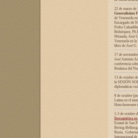
22 de marzo de 2
Generalísimo F
de Venezuela en
Encargado de Neg
Pedro Calzadilla
Bohórquez, Ph.D.
Miranda, José G
Venezuela en la 
libro de José G
17 de noviembre
José Antonio Am
conferencia sobr
Botánica del Nu
13 de octubre de
la SESIÓN SOLEM
diplomáticas rus
8 de octubre (j
Latina en el mun
Hutschenreuter 
1-3 de octubre 
Iberoamérica en 
Estatal de San P
Bering-Bellinsg
Rusia, Gobernac
Internacional de