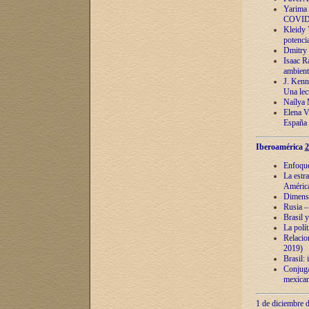
Yarima 
COVID
Kleidy 
potenci
Dmitry 
Isaac Ra
ambient
J. Kenn
Una lect
Naílya 
Elena 
España
Iberoamérica
2
Enfoques
La estr
América
Dimensi
Rusia – 
Brasil y
La polí
Relacion
2019)
Brasil: 
Conjugac
mexican
1 de diciembre d