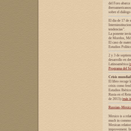
del Foro abarca 
iberoamericanos 
sobre el diálogo 
El dia de 17 de 
Interninstitucio
tendencias”.
La ponente inv
de Morelos, Méx
El caso de mate
Estudios Polític
2 y 3 de septie
desarrollo en de
Latinoamérica (
Programa del S
Crisis mundial
El libro recoge 
crisis como fen
Estudios Ibérico
Rusia en el Rei
de 2013) (
más i
Russian–Mexican
Mexico is a rela
much in common i
Mexican relation
improvement. In 