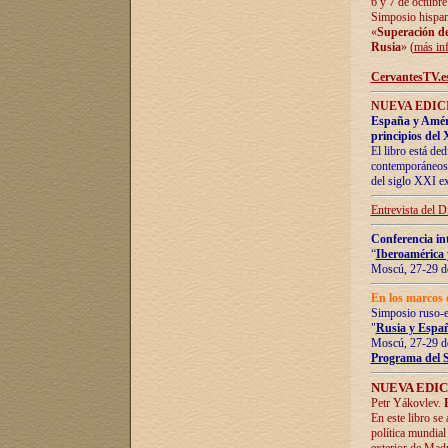
6 y 7 de octubre
Simposio hispan
«
Superación de 
Rusia
» (
más in
CervantesTV.e
NUEVA EDICI
España y Améric
principios del 
El libro está de
contemporáneos -
del siglo XXI ex
Entrevista del 
Conferencia in
“
Iberoamérica 
Moscú, 27-29 de
En los marcos 
Simposio ruso-
"
Rusia y Españ
Moscú, 27-29 de
Programa del 
NUEVA EDIC
Petr Yákovlev.
En este libro se
política mundial