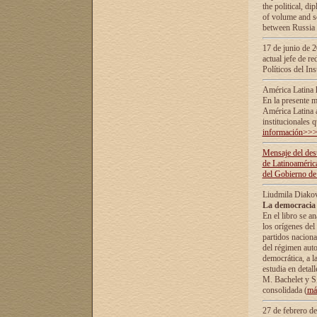
the political, d
of volume and sc
between Russia 
17 de junio de 2
actual jefe de r
Políticos del In
América Latina 
En la presente m
América Latina 
institucionales 
información>>
Mensaje del dest
de Latinoaméric
del Gobierno de
Liudmila Diako
La democracia 
En el libro se a
los orígenes del 
partidos naciona
del régimen auto
democrática, а l
estudia en detall
М. Bachelet у S.
consolidada (
má
27 de febrero d