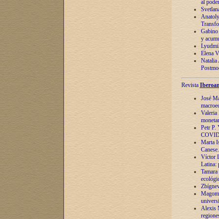
al pode
Svetlan
Anatoly
Transfo
Gabino 
y acumu
Lyudmil
Elena V.
Natalia
Postmod
Revista
Iberoam
José Ma
macroec
Valeria
monetari
Petr P.
COVID
Marta Is
Canese. 
Víctor 
Latina:
Tamara 
ecológi
Zbígnev
Magomed
univers
Alexis 
regiones