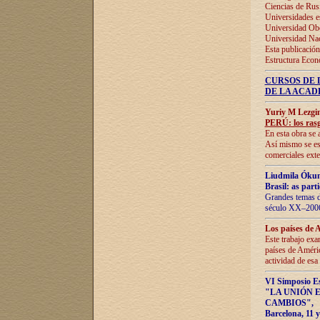
Ciencias de Rus
Universidades e
Universidad Obe
Universidad Na
Esta publicación
Estructura Econ
CURSOS DE 
DE LA ACAD
Yuriy M Lezgi
PERÚ: los rasg
En esta obra se 
Así mismo se est
comerciales exte
Liudmila Ókun
Brasil: as part
Grandes temas da
século XX–2006
Los países de 
Este trabajo exa
países de Améric
actividad de esa
VI Simposio E
"LA UNIÓN 
CAMBIOS"
,
Barcelona, 11 y