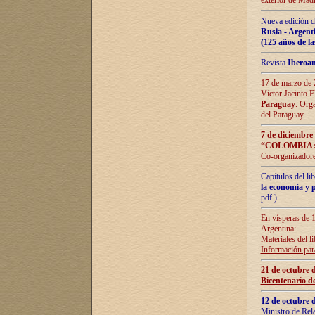
exterior de Madr
Nueva edición d
Rusia - Argent
(125 años de la
Revista
Iberoa
17 de marzo de 2
Víctor Jacinto 
Paraguay
.
Orga
del Paraguay.
7 de diciembre
“COLOMBIA:
Co-organizador
Capítulos del l
la economía y p
pdf )
En vísperas de 1
Argentina:
Materiales del li
Información para
21 de octubre 
Bicentenario d
12 de octubre 
Ministro de Rel