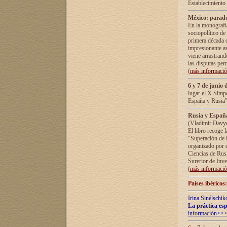
Establecimiento
México: parado
En la monografía
sociopolítico de
primera década d
impresionante a
viene arrastrand
las disputas pe
(
más informaci
6 y 7 de junio 
lugar el X Simp
España y Rusia"
Rusia y España 
(Vladímir Davyd
El libro recoge 
“Superación de l
organizado por e
Ciencias de Rus
Surerior de Inve
(
más informaci
Países ibéricos
Irina Sinélschik
La práctica esp
información>>