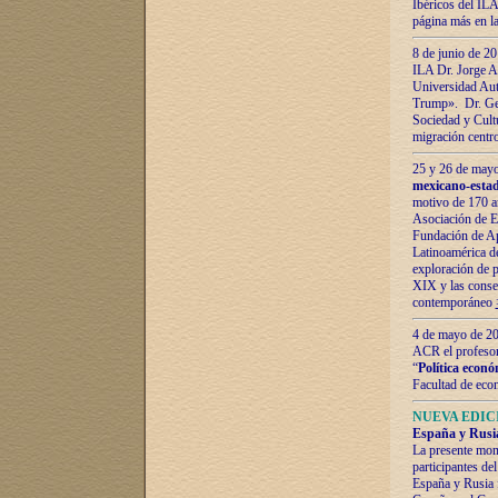
Ibéricos del ILA
página más en la
8 de junio de 20
ILA Dr. Jorge Al
Universidad Aut
Trump». Dr. Ger
Sociedad y Cultu
migración centr
25 y 26 de mayo 
mexicano-estad
motivo de 170 a
Asociación de E
Fundación de Ap
Latinoamérica d
exploración de p
XIX y las consec
contemporáneo
4 de mayo de 201
ACR el profeso
“
Política econó
Facultad de eco
NUEVA EDICI
España y Rusia 
La presente mono
participantes d
España y Rusia f