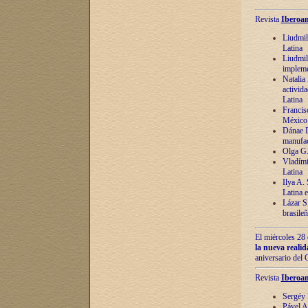
Revista
Iberoam
Liudmil
Latina
Liudmil
impleme
Natalia
activida
Latina
Francis
México 
Dánae D
manufac
Olga G.
Vladími
Latina
Ilya A.
Latina 
Lázar S.
brasile
El miércoles 28 
la nueva reali
aniversario del
Revista
Iberoam
Sergéy 
Pável A