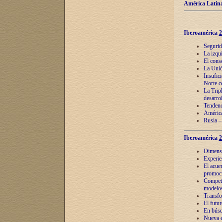
América Latina
Iberoamérica
2
Segurid
La izqu
El cons
La Unió
Insufic
Norte c
La Tripl
desarro
Tendenci
América
Rusia –
Iberoamérica
2
Dimensió
Experie
El acue
promoci
Competi
modelos
Transfo
El futu
En búsq
Nueva e