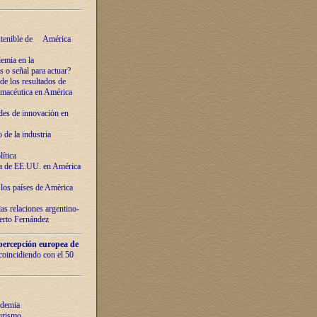
ostenible de América
emia en la
o señal para actuar?
de los resultados de
farmacéutica en América
des de innovaciόn en
de la industria
ítica
ca de EE.UU. en América
los países de Amèrica
as relaciones argentino-
berto Fernández
percepción europea de
 coincidiendo con el 50
ndemia
urismo