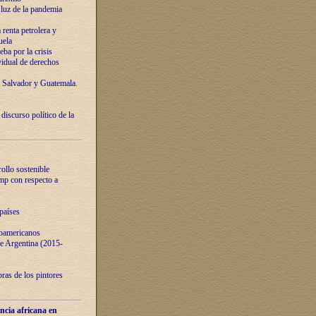
luz de la pandemia
renta petrolera y
uela
ba por la crisis
vidual de derechos
l Salvador y Guatemala.
curso político de la
ollo sostenible
ump con respecto a
países
noamericanos
 de Argentina (2015-
ras de los pintores
ncia africana en