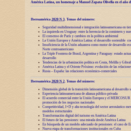
América Latina, un homenaje a Manuel Zapata Olivella en el año d
Iberoamérica
2020 N 3
.
Temas del número:
Seguridad multidimensional e integración latinoamericana en tie
La izquierda en Uruguay: entre la herencia de lа comintern y nue
El consenso de París y cambios en la política ambiental
La Unión Europea y América Latina: el desarrollo sostenible con
Insuficiencia de la Unión aduanera como motor de desarrollo ec
Norte centroamericano
La Triple Frontera de Brasil, Argentina y Paraguay: estado actual
desarrollo
Tendencias de la urbanización política en Ceuta, Melilla y Gibral
América Latina y el Oriente Próximo: evolución de las relacione
Rusia – España: las relaciones económico-comerciales
Iberoamérica
2020 N 2
.
Temas del número:
Dimensión global de la transición latinoamericana al desarrollo s
Experiencia latinoamericana de alianza público-privada
El acuerdo comercial entre la Unión Europea y el MERCOSUR
promoción de los negocios nacionales
Competitividad, I+D y alta tecnología del sector aeronáutico me
modelos estructurales
Transformación digital del turismo en América Latina
El futuro de las pensiones: una mirada desde América Latina
En búsqueda de un modelo adecuado de pensiones: el caso de E
Nueva etapa de transformaciones institucionales en Cuba