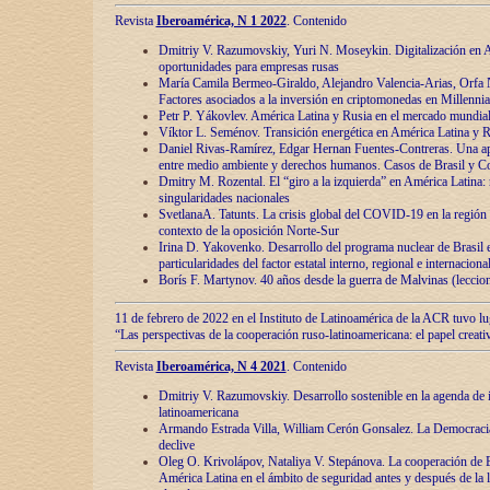
Revista
Iberoamérica, N 1 2022
. Contenido
Dmitriy V. Razumovskiy, Yuri N. Moseykin. Digitalización en A
oportunidades para empresas rusas
María Camila Bermeo-Giraldo, Alejandro Valencia-Arias, Orfa N
Factores asociados a la inversión en criptomonedas en Millennia
Petr P. Yákovlev. América Latina y Rusia en el mercado mundial
Víktor L. Seménov. Transición energética en América Latina y R
Daniel Rivas-Ramírez, Edgar Hernan Fuentes-Contreras. Una ap
entre medio ambiente y derechos humanos. Casos de Brasil y C
Dmitry M. Rozental. El “giro a la izquierda” en América Latina:
singularidades nacionales
SvetlanaA. Tatunts. La crisis global del COVID-19 en la región 
contexto de la oposición Norte-Sur
Irina D. Yakovenko. Desarrollo del programa nuclear de Brasil
particularidades del factor estatal interno, regional e internaciona
Borís F. Martynov. 40 años desde la guerra de Malvinas (leccion
11 de febrero de 2022 en el Instituto de Latinoamérica de la ACR tuvo l
“Las perspectivas de la cooperación ruso-latinoamericana: el papel creati
Revista
Iberoamérica, N 4 2021
. Contenido
Dmitriy V. Razumovskiy. Desarrollo sostenible en la agenda de 
latinoamericana
Armando Estrada Villa, William Cerón Gonsalez. La Democracia:
declive
Oleg O. Krivolápov, Nataliya V. Stepánova. La cooperación de 
América Latina en el ámbito de seguridad antes y después de la 