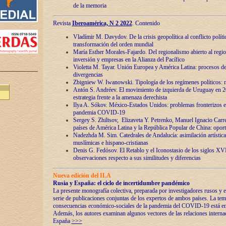
de la memoria
Revista
Iberoamérica, N 2 2022
. Contenido
Vladímir M. Davydov. De la crisis geopolítica al conflicto polític
transformación del orden mundial
María Esther Morales-Fajardo. Del regionalismo abierto al regio
inversión y empresas en la Alianza del Pacífico
Violetta M. Tayar. Unión Europea y América Latina: procesos d
divergencias
Zbigniew W. Iwanowski. Tipología de los regímenes políticos: m
Antón S. Andréev. El movimiento de izquierda de Uruguay en 2
estrategia frente a la amenaza derechista
Ilya A. Sókov. México-Estados Unidos: problemas fronterizos en
pandemia COVID-19
Sergey S. Zhiltsov, Elizaveta Y. Petrenko, Manuel Ignacio Carre
países de América Latina y la República Popular de China: oport
Nadezhda M. Sim. Catedrales de Andalucía: asimilación artística
muslímicas e hispano-cristianas
Denis G. Fedósov. El Retablo y el Iconostasio de los siglos X
observaciones respecto a sus similitudes y diferencias
Nueva edición del ILA
Rusia y España: el ciclo de incertidumbre pandémico
La presente monografía colectiva, preparada por investigadores rusos y e
serie de publicaciones conjuntas de los expertos de ambos países. La temá
consecuencias económico-sociales de la pandemia del COVID-19 está en e
Además, los autores examinan algunos vectores de las relaciones interna
España
>>>