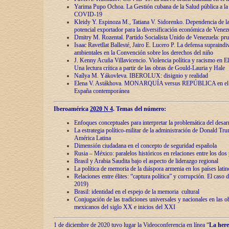
Yarima Pupo Ochoa. La Gestión cubana de la Salud pública a la 
COVID-19
Kleidy Y. Espinoza M., Tatiana V. Sidorenko. Dependencia de la 
potencial exportador para la diversificación económica de Venez
Dmitry M. Rozental. Partido Socialista Unido de Venezuela: prue
Isaac Ravetllat Ballesté, Jairo E. Lucero P. La defensa supraindi
ambientales en la Convención sobre los derechos del niño
J. Kenny Acuña Villavicencio. Violencia política y racismo en E
Una lectura crítica a partir de las obras de Gould-Lauria y Hale
Naílya M. Yákovleva. IBEROLUX: disignio y realidad
Elena V. Astákhova. MONARQUÍA versus REPÚBLICA en el dis
España contemporánea
Iberoamérica
2020 N 4
. Temas del número:
Enfoques conceptuales para interpretar la problemática del desarr
La estrategia político-militar de la administración de Donald Tr
América Latina
Dimensión ciudadana en el concepto de seguridad española
Rusia – México: paralelos históricos en relaciones entre los dos 
Brasil y Arabia Saudita bajo el aspecto de liderazgo regional
La política de memoria de la diáspora armenia en los países lati
Relaciones entre élites: “captura política” y corrupción. El caso
2019)
Brasil: identidad en el espejo de la memoria cultural
Conjugación de las tradiciones universales y nacionales en las ob
mexicanos del siglo XX e inicios del XXI
1 de diciembre de 2020 tuvo lugar la Videoconferencia en línea “
La here