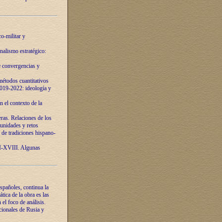
o-militar y
nalismo estratégico:
e convergencias y
étodos cuantitativos
019-2022: ideología y
 el contexto de la
ras. Relaciones de los
unidades y retos
 de tradiciones hispano-
VI-XVIII. Algunas
spañoles, continua la
tica de la obra es las
l foco de análisis.
cionales de Rusia y