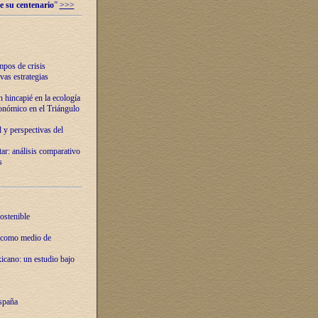
e su centenario
”
>>>
mpos de crisis
vas estrategias
 hincapié en la ecología
onómico en el Triángulo
 y perspectivas del
tar: análisis comparativo
s
ostenible
 como medio de
xicano: un estudio bajo
spaña