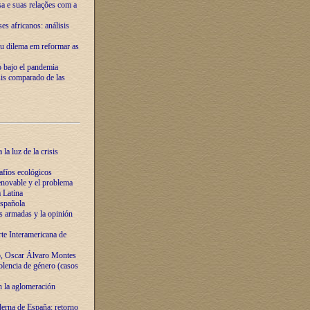
ssa e suas relações com a
es africanos: análisis
eu dilema em reformar as
o bajo el pandemia
sis comparado de las
la luz de la crisis
afíos ecológicos
novable y el problema
 Latina
española
s armadas y la opinión
te Interamericana de
o, Oscar Álvaro Montes
olencia de género (casos
n la aglomeración
erna de España: retorno