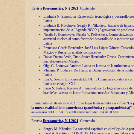
Revista
Iberoamérica, N 2 2021
. Contenido
Liudmila N. Símonova. Renovaciόn tecnolόgica y desarrollo s
Latina
Liudmila B. Nikoláeva, Sergéy K. Nikoláev. Impacto de la pand
implementaciόn de la “Agenda 2030”: ¿Agravaciόn de problemas 
Natalia P. Kononkova, Natalia V. Polávskaya. Comercializaciόn 
actividad intelectual como factor del desarrollo de la industria 
Latina
Francisco García Fernández, José Luis López Gómez. Capacida
México y Rusia: un análisis comparativo
Dánae Duana Ávila, Tirso Javier Hernández Gracia. Crecimiento 
manufacturera en México
Olga G. Leόnova. América Latina en la zona de la turbulencia pol
Vladímir P. Súdarev. De Trump a Biden: evoluciόn de la políti
Latina
Ilya A. Sόkov. Enfόques de EE.UU. y China para colaborar con 
Latina en el siglo XXI
Lázar S. Jéifets, Kseniya A. Konoválova. La lόgica histόrica de l
brasileñas: acerca de la confrontaciόn entre Jair Bolsonaro y Al
El miércoles 28 de abril de 2021 tuvo lugar la mesa redonda virtual “
La 
la nueva realidad latinoamericana (pandémica y postpandémica)
”,
aniversario del CEISAL y el 60 aniversario del ILA ACR
>>>
Revista
Iberoamérica, N 1 2021
. Contenido
Sergéy M. Khenkin. La sociedad española en el reflejo de la pa
Pável A. Kuchínov. COVID-19: El nuevo orden mundial en el t