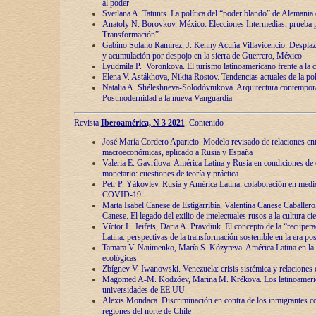
al poder
Svetlana A. Tatunts. La política del “poder blando” de Alemania
Anatoly N. Borovkov. México: Elecciones Intermedias, prueba p
Transformación”
Gabino Solano Ramírez, J. Kenny Acuña Villavicencio. Desplaz
y acumulación por despojo en la sierra de Guerrero, México
Lyudmila P. Voronkova. El turismo latinoamericano frente a la c
Elena V. Astákhova, Nikita Rostov. Tendencias actuales de la pol
Natalia A. Shéleshneva-Solodóvnikova. Arquitectura contemporá
Postmodernidad a la nueva Vanguardia
Revista
Iberoamérica, N 3 2021
. Contenido
José María Cordero Aparicio. Modelo revisado de relaciones ent
macroeconómicas, aplicado a Rusia y España
Valeria E. Gavrílova. América Latina y Rusia en condiciones de d
monetario: cuestiones de teoría y práctica
Petr P. Yákovlev. Rusia y América Latina: colaboración en medi
COVID-19
Marta Isabel Canese de Estigarribia, Valentina Canese Caballero, 
Canese. El legado del exilio de intelectuales rusos a la cultura ci
Víctor L. Jeifets, Daria A. Pravdiuk. El concepto de la “recuper
Latina: perspectivas de la transformación sostenible en la era p
Tamara V. Naúmenko, María S. Kózyreva. América Latina en la 
ecológicas
Zbígnev V. Iwanowski. Venezuela: crisis sistémica y relaciones c
Magomed A-M. Kodzóev, Marina M. Krékova. Los latinoameric
universidades de EE.UU.
Alexis Mondaca. Discriminación en contra de los inmigrantes c
regiones del norte de Chile