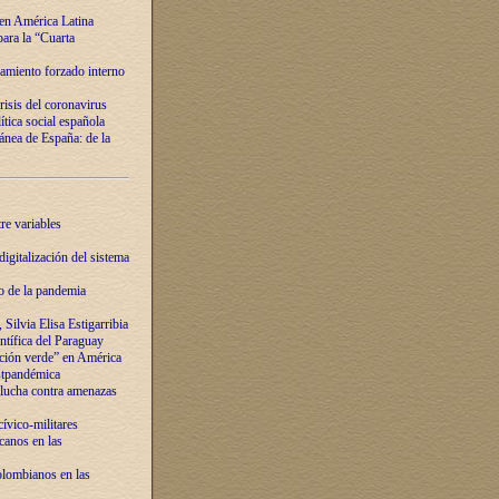
 en América Latina
ara la “Cuarta
amiento forzado interno
risis del coronavirus
ítica social española
nea de España: de la
re variables
igitalización del sistema
o de la pandemia
Silvia Elisa Estigarribia
entífica del Paraguay
ación verde” en América
ostpandémica
lucha contra amenazas
ívico-militares
anos en las
olombianos en las