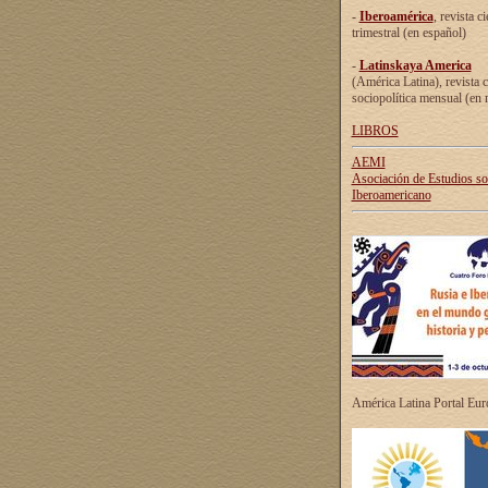
-
Iberoamérica
, revista ci
trimestral (en español)
-
Latinskaya America
(América Latina), revista c
sociopolítica mensual (en 
LIBROS
AEMI
Asociación de Estudios s
Iberoamericano
América Latina Portal Eu