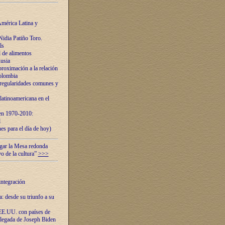
mérica Latina y
idia Patiño Toro.
ls
 de alimentos
usia
roximación a la relación
olombia
 regularidades comunes y
latinoamericana en el
 en 1970-2010:
l
es para el día de hoy)
ugar la Mesa redonda
vo de la cultura”
>>>
integración
 desde su triunfo a su
EE.UU. con países de
llegada de Joseph Biden