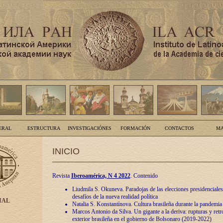
ERAL
ESTRUCTURA
INVESTIGACIÓNES
FORMACIÓN
CONTACTOS
MA
INICIO
Revista
Iberoamérica, N 4 2022
. Contenido
Liudmila S. Okuneva. Paradojas de las elecciones presidenciales
desafíos de la nueva realidad política
IAL
Natalia S. Konstantínova. Cultura brasileña durante la pandemia
Marcos Antonio da Silva. Un gigante a la deriva: rupturas y retro
exterior brasileña en el gobierno de Bolsonaro (2019-2022)