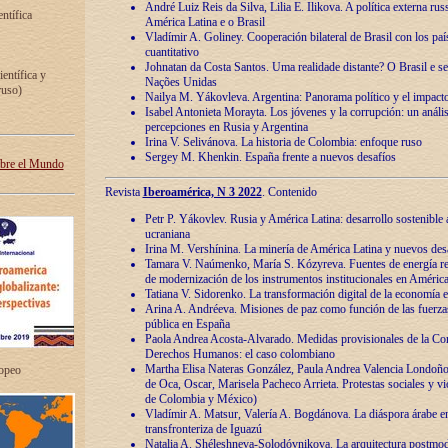
André Luiz Reis da Silva, Lilia E. Ilikova. A política externa ru
entífica
América Latina e o Brasil
Vladímir A. Goliney. Cooperación bilateral de Brasil con los país
cuantitativo
Johnatan da Costa Santos. Uma realidade distante? O Brasil e s
ientífica y
Nações Unidas
ruso)
Nailya M. Yákovleva. Argentina: Panorama político y el impact
Isabel Antonieta Morayta. Los jóvenes y la corrupción: un análi
percepciones en Rusia y Argentina
Irina V. Selivánova. La historia de Colombia: enfoque ruso
Sergey M. Khenkin. España frente a nuevos desafíos
obre el Mundo
Revista
Iberoamérica, N 3 2022
. Contenido
Petr P. Yákovlev. Rusia y América Latina: desarrollo sostenible a 
ucraniana
Irina M. Vershínina. La minería de América Latina y nuevos des
Tamara V. Naúmenko, María S. Kózyreva. Fuentes de energía re
de modernización de los instrumentos institucionales en América
Tatiana V. Sidorenko. La transformación digital de la economía 
Arina A. Andréeva. Misiones de paz como función de las fuerza
pública en España
Paola Andrea Acosta-Alvarado. Medidas provisionales de la Cor
Derechos Humanos: el caso colombiano
Martha Elisa Nateras González, Paula Andrea Valencia Londoñ
ropeo
de Oca, Oscar, Marisela Pacheco Arrieta. Protestas sociales y vi
de Colombia y México)
Vladímir A. Matsur, Valería A. Bogdánova. La diáspora árabe e
transfronteriza de Iguazú
Natalia A. Shéleshneva-Solodóvnikova. La arquitectura postmod