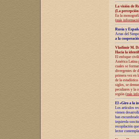
La visión de R
(La percepción
En la monografía
(
más informaci
Rusia y España
Actas del Simpo
a la cooperació
Vladímir M. D
Hacia la identi
El enfoque civil
América Latina pa
cuales se formar
divergentes de d
primera vez en l
de la estadística
siglos, se demue
peculiares y la 
región (
más inf
El «Giro a la 
Los artículos re
vienen desarroll
han encumbrado e
izquierda suscita
recopilación que
lector contempla