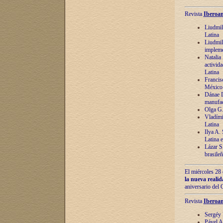
Revista
Iberoam
Liudmil
Latina
Liudmil
impleme
Natalia
activida
Latina
Francis
México 
Dánae D
manufac
Olga G.
Vladími
Latina
Ilya A.
Latina 
Lázar S.
brasile
El miércoles 28 
la nueva reali
aniversario del
Revista
Iberoam
Sergéy 
Pável A