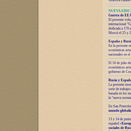
América Latina 
NUEVA EDICI
Guerra de EE.U
El presente volu
internacional “
dedicada a 170 
Moscú el 25 y 
España y Rusia:
En la presente m
económicas actua
nacionales en el
El 10 de julio d
económicos actua
gobierno de Cost
Rusia y España
La presente mono
serie de trabajo
basada en los ma
la “nueva norma
En San Petersbur
mundo globaliza
13 y 14 de junio
español «
Europa
sociales de Ru