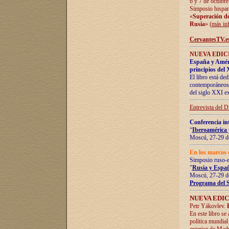
6 y 7 de octubre
Simposio hispan
«
Superación de 
Rusia
» (
más in
CervantesTV.e
NUEVA EDICI
España y Améric
principios del 
El libro está de
contemporáneos -
del siglo XXI ex
Entrevista del 
Conferencia in
“
Iberoamérica 
Moscú, 27-29 de
En los marcos 
Simposio ruso-
"
Rusia y Españ
Moscú, 27-29 de
Programa del 
NUEVA EDIC
Petr Yákovlev.
En este libro se
política mundial