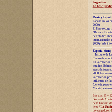
Argentina
:
La base jurídic
Rusia y España
España en los pr
2009).
El libro recoge 
“Rusia y España 
de Estudios Ibér
internacionales 
2009) (
más inf
España: tiempo
– Instituto de L
Centro de estud
En la colección 
estudios Ibérico
atención fueron:
2008, los nuevos
la colección pre
influencia de fac
fuerte impacto en
Madrid, valoran 
Los días 11 y 12
Grupo de Anális
de la Universida
tema
“La Unión
investigadores d