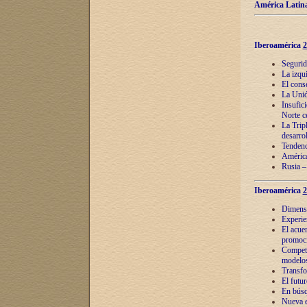
América Latina
Iberoamérica
2
Segurid
La izqu
El cons
La Unió
Insufic
Norte c
La Tripl
desarro
Tendenci
América
Rusia –
Iberoamérica
2
Dimensió
Experie
El acue
promoci
Competi
modelos
Transfo
El futu
En búsq
Nueva e