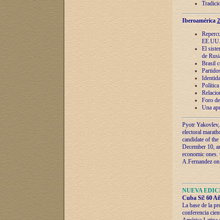
Tradici
Iberoamérica
2
Repercu
EE.UU
El sist
de Rusi
Brasil 
Partidos
Identida
Polític
Relacio
Foro de
Una apr
Pyotr Yakovlev,
electoral marath
candidate of the
December 10, and
economic ones. C
A.Fernandez on t
NUEVA EDICI
Cuba Sí! 60 Añ
La base de la pr
conferencia cien