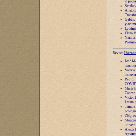
al pode
Svetlan
Anatoly
Transfo
Gabino 
y acumu
Lyudmil
Elena V.
Natalia
Postmod
Revista
Iberoam
José Ma
macroec
Valeria
monetari
Petr P.
COVID
Marta Is
Canese. 
Víctor 
Latina:
Tamara 
ecológi
Zbígnev
Magomed
univers
Alexis 
regiones