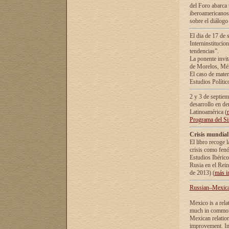
del Foro abarca 
iberoamericanos 
sobre el diálogo 
El dia de 17 de 
Interninstitucio
tendencias”.
La ponente inv
de Morelos, Méx
El caso de mate
Estudios Polític
2 y 3 de septie
desarrollo en de
Latinoamérica (
Programa del S
Crisis mundial
El libro recoge 
crisis como fen
Estudios Ibérico
Rusia en el Rei
de 2013) (
más i
Russian–Mexican
Mexico is a rela
much in common i
Mexican relation
improvement. In 