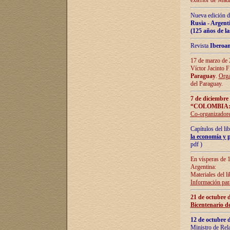
exterior de Madr
Nueva edición d
Rusia - Argent
(125 años de la
Revista
Iberoa
17 de marzo de 2
Víctor Jacinto 
Paraguay
.
Orga
del Paraguay.
7 de diciembre
“COLOMBIA:
Co-organizador
Capítulos del l
la economía y p
pdf )
En vísperas de 1
Argentina:
Materiales del li
Información para
21 de octubre 
Bicentenario d
12 de octubre 
Ministro de Rel