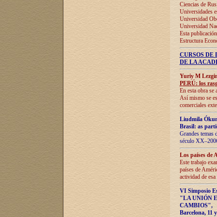
Ciencias de Rus
Universidades e
Universidad Obe
Universidad Na
Esta publicación
Estructura Econ
CURSOS DE 
DE LA ACAD
Yuriy M Lezgi
PERÚ: los rasg
En esta obra se 
Así mismo se est
comerciales exte
Liudmila Ókun
Brasil: as part
Grandes temas da
século XX–2006
Los países de 
Este trabajo exa
países de Améric
actividad de esa
VI Simposio E
"LA UNIÓN 
CAMBIOS"
,
Barcelona, 11 y