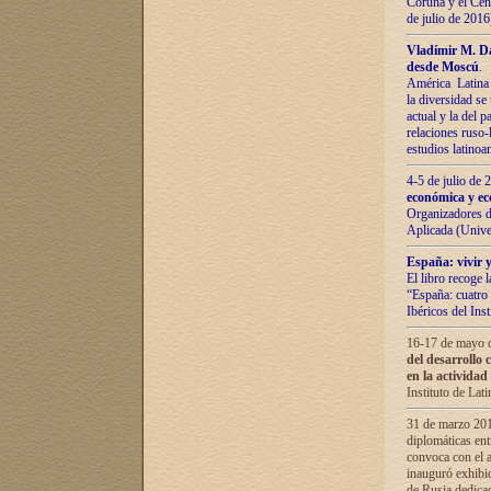
Coruña y el Cent
de julio de 201
Vladímir М. Da
desde Moscú
.
América Latina 
la diversidad se 
actual у lа del p
relaciones ruso-
estudios latino
4-5 de julio de
económica y ec
Organizadores d
Aplicada (Univ
España: vivir y
El libro recoge 
“España: cuatro 
Ibéricos del In
16-17 de mayo d
del desarrollo 
en la actividad
Instituto de La
31 de marzo 2016
diplomáticas en
convoca con el a
inauguró exhibi
de Rusia dedica