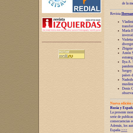
de la m
Revista
Iberoam
Vladímir
transfo
María E
inversi
Violett
diverge
Zbignie
Antón S
estrateg
Ilya A.
pandem
Sergey 
países 
Nadezhd
muslími
Denis G
observac
Nueva edición 
Rusia y España
La presente mono
serie de publica
consecuencias e
Además, los auto
España
>>>