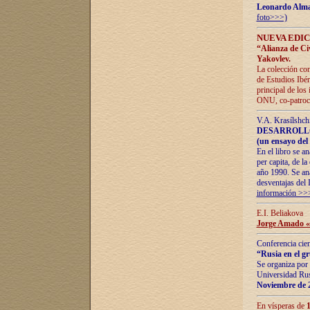
Leonardo Alm
foto>>>)
NUEVA EDIC
“Alianza de Civi
Yakovlev.
La colección con
de Estudios Ibér
principal de los
ONU, co-patroci
V.A. Krasílshch
DESARROLLO
(un ensayo del 
En el libro se a
per capita, de l
año 1990. Se ana
desventajas del 
información >>
E.I. Beliakova
Jorge Amado «r
Conferencia cien
“Rusia en el g
Se organiza por 
Universidad Rus
Noviembre de 
En vísperas de
1