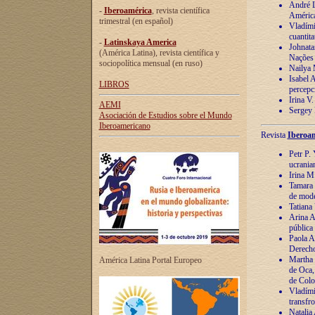
André Lu
-
Iberoamérica
, revista científica
América
trimestral (en español)
Vladímir
cuantita
-
Latinskaya America
Johnata
(América Latina), revista científica y
Nações
sociopolítica mensual (en ruso)
Nailya 
Isabel 
LIBROS
percepc
Irina V
AEMI
Sergey 
Asociación de Estudios sobre el Mundo
Iberoamericano
Revista
Iberoam
Petr P. 
ucrania
Irina M
Tamara 
de mode
Tatiana
Arina A
pública
Paola A
Derecho
Martha 
América Latina Portal Europeo
de Oca,
de Colo
Vladími
transfro
Natalia