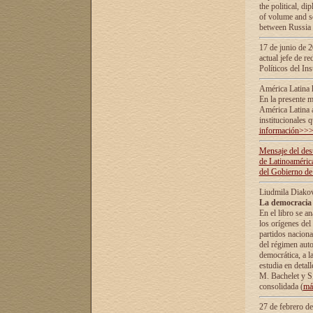
the political, d
of volume and sc
between Russia 
17 de junio de 2
actual jefe de r
Políticos del In
América Latina 
En la presente m
América Latina 
institucionales 
información>>
Mensaje del dest
de Latinoaméric
del Gobierno de
Liudmila Diako
La democracia 
En el libro se a
los orígenes del 
partidos naciona
del régimen auto
democrática, а l
estudia en detall
М. Bachelet у S.
consolidada (
má
27 de febrero d