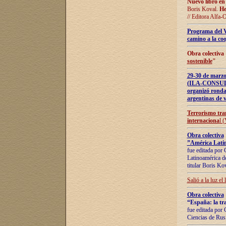
Nuevo libro en
Boris Koval.
He
// Editora Alfa-
Programa del 
camino a la coo
Obra colectiva
sostenible
"
29-30 de ma
(ILA-CONSULT
organizó ronda
argentinas de v
Terrorismo tra
internaciona
l 
Obra colectiva
”América Latin
fue editada por 
Latinoamérica de
titular Boris Ko
Salió a la luz el
Obra colectiva
“España: la tra
fue editada por 
Ciencias de Rus