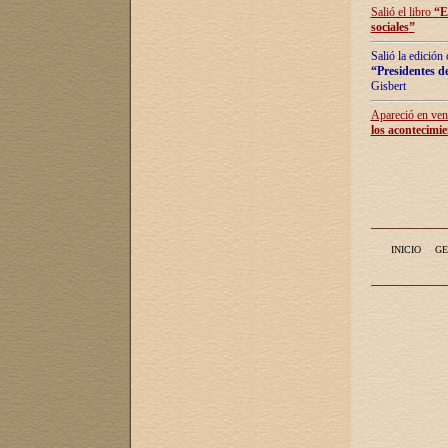
Salió el libro
“
E
sociales
”
Salió la edición
“Presidentes de
Gisbert
Apareció en vent
los acontecimie
INICIO
GE