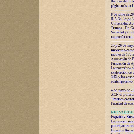
Ibéricos del ILA
página más en la
8 de junio de 20
ILA Dr. Jorge Al
Universidad Aut
Trump». Dr. Ger
Sociedad y Cultu
migración centr
25 y 26 de mayo 
mexicano-estad
motivo de 170 a
Asociación de E
Fundación de Ap
Latinoamérica d
exploración de p
XIX y las consec
contemporáneo
4 de mayo de 201
ACR el profeso
“
Política econó
Facultad de eco
NUEVA EDICI
España y Rusia 
La presente mono
participantes d
España y Rusia f