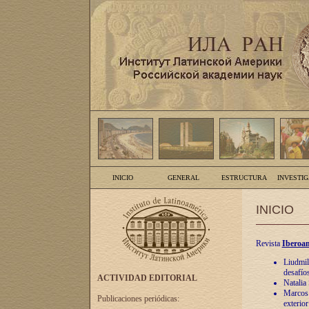
INICIO
GENERAL
ESTRUCTURA
INVESTI
INICIO
Revista
Iberoam
Liudmil
desafíos
ACTIVIDAD EDITORIAL
Natalia
Marcos A
Publicaciones periódicas:
exterio