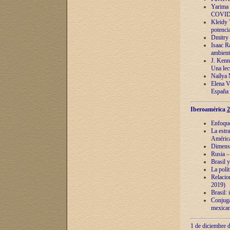
Yarima 
COVID
Kleidy 
potenci
Dmitry 
Isaac Ra
ambient
J. Kenn
Una lect
Naílya 
Elena 
España
Iberoamérica
2
Enfoques
La estr
América
Dimensi
Rusia – 
Brasil y
La polí
Relacion
2019)
Brasil: 
Conjugac
mexican
1 de diciembre d