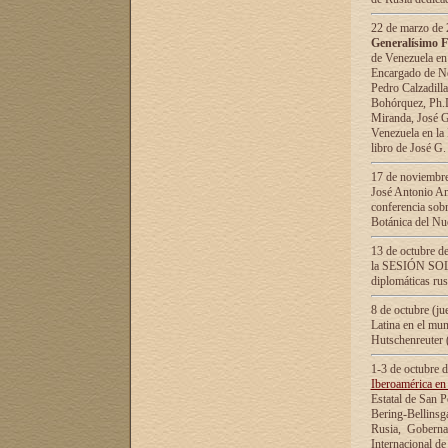
22 de marzo de 2
Generalísimo F
de Venezuela en
Encargado de Neg
Pedro Calzadilla
Bohórquez, Ph.D.
Miranda, José G
Venezuela en la 
libro de José G
17 de noviembre
José Antonio Am
conferencia sobr
Botánica del Nu
13 de octubre de
la SESIÓN SOLEM
diplomáticas rus
8 de octubre (j
Latina en el mun
Hutschenreuter 
1-3 de octubre 
Iberoamérica en 
Estatal de San P
Bering-Bellinsg
Rusia, Gobernac
Internacional de