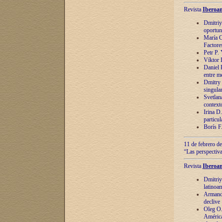
Revista
Iberoam
Dmitriy
oportun
María C
Factore
Petr P.
Víktor 
Daniel 
entre m
Dmitry 
singula
Svetlan
context
Irina D
particul
Borís F
11 de febrero de
“Las perspectiva
Revista
Iberoam
Dmitriy
latinoa
Armando
declive
Oleg O.
América