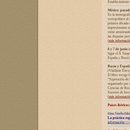
Establecimiento
México: parado
En la monografía
sociopolítico de
primera década d
impresionante a
viene arrastrand
las disputas pe
(
más informaci
6 y 7 de junio 
lugar el X Simp
España y Rusia"
Rusia y España 
(Vladímir Davyd
El libro recoge 
“Superación de l
organizado por e
Ciencias de Rus
Surerior de Inve
(
más informaci
Países ibéricos
Irina Sinélschik
La práctica esp
información>>