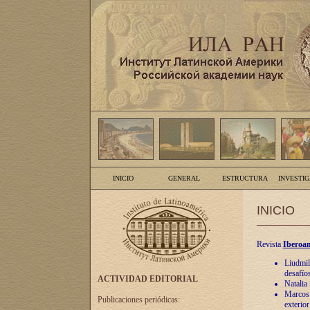
INICIO
GENERAL
ESTRUCTURA
INVESTI
INICIO
Revista
Iberoam
Liudmil
desafíos
ACTIVIDAD EDITORIAL
Natalia
Marcos A
Publicaciones periódicas:
exterio