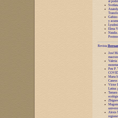
al pode
Svetlan
Anatoly
Transfo
Gabino 
y acumu
Lyudmil
Elena V.
Natalia
Postmod
Revista
Iberoam
José Ma
macroec
Valeria
monetari
Petr P.
COVID
Marta Is
Canese. 
Víctor 
Latina:
Tamara 
ecológi
Zbígnev
Magomed
univers
Alexis 
regiones