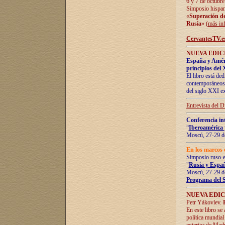
6 y 7 de octubre
Simposio hispan
«
Superación de 
Rusia
» (
más in
CervantesTV.e
NUEVA EDICI
España y Améric
principios del 
El libro está de
contemporáneos -
del siglo XXI ex
Entrevista del 
Conferencia in
“
Iberoamérica 
Moscú, 27-29 de
En los marcos 
Simposio ruso-
"
Rusia y Españ
Moscú, 27-29 de
Programa del 
NUEVA EDIC
Petr Yákovlev.
En este libro se
política mundial