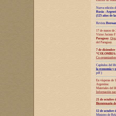
exterior de Madr
Nueva edición d
Rusia - Argent
(125 años de la
Revista
Iberoa
17 de marzo de 2
Víctor Jacinto 
Paraguay
.
Orga
del Paraguay.
7 de diciembre
“COLOMBIA:
Co-organizador
Capítulos del l
la economía y p
pdf )
En vísperas de 1
Argentina:
Materiales del li
Información para
21 de octubre 
Bicentenario d
12 de octubre 
Ministro de Rel