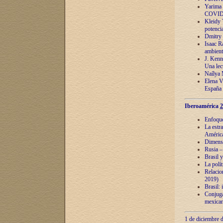
Yarima 
COVID
Kleidy 
potenci
Dmitry 
Isaac Ra
ambient
J. Kenn
Una lect
Naílya 
Elena 
España
Iberoamérica
2
Enfoques
La estr
América
Dimensi
Rusia – 
Brasil y
La polí
Relacion
2019)
Brasil: 
Conjugac
mexican
1 de diciembre d