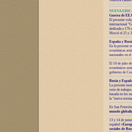
América Latina 
NUEVA EDICI
Guerra de EE.U
El presente volu
internacional “
dedicada a 170 
Moscú el 25 y 
España y Rusia:
En la presente m
económicas actua
nacionales en el
El 10 de julio d
económicos actua
gobierno de Cost
Rusia y España
La presente mono
serie de trabajo
basada en los ma
la “nueva norma
En San Petersbur
mundo globaliza
13 y 14 de junio
español «
Europa
sociales de Ru