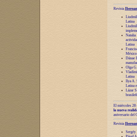
Revista
Iberoam
Liudmil
Latina
Liudmil
impleme
Natalia
activida
Latina
Francis
México 
Dánae D
manufac
Olga G.
Vladími
Latina
Ilya A.
Latina 
Lázar S.
brasile
El miércoles 28 
la nueva reali
aniversario del
Revista
Iberoam
Sergéy 
Pável A