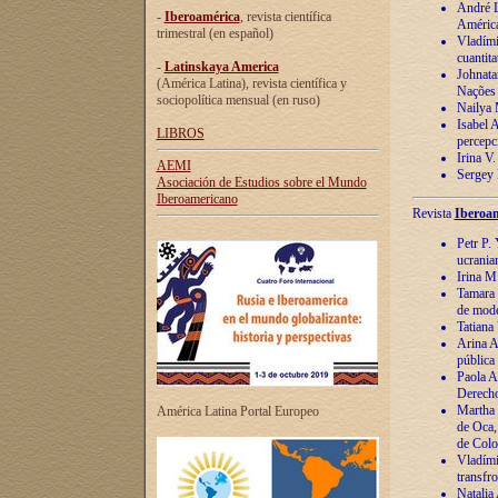
André Lu
-
Iberoamérica
, revista científica
América
trimestral (en español)
Vladímir
cuantita
-
Latinskaya America
Johnata
(América Latina), revista científica y
Nações
sociopolítica mensual (en ruso)
Nailya 
Isabel 
LIBROS
percepc
Irina V
AEMI
Sergey 
Asociación de Estudios sobre el Mundo
Iberoamericano
Revista
Iberoam
Petr P. 
ucrania
Irina M
Tamara 
de mode
Tatiana
Arina A
pública
Paola A
Derecho
Martha 
América Latina Portal Europeo
de Oca,
de Colo
Vladími
transfro
Natalia