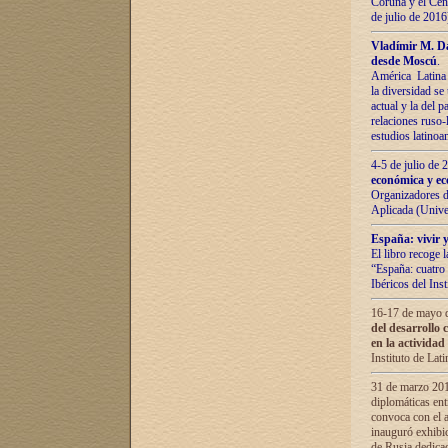
Coruña y el Cent
de julio de 201
Vladímir М. Da
desde Moscú
.
América Latina 
la diversidad se 
actual у lа del p
relaciones ruso-
estudios latino
4-5 de julio de
económica y ec
Organizadores d
Aplicada (Univ
España: vivir y
El libro recoge 
“España: cuatro 
Ibéricos del In
16-17 de mayo d
del desarrollo 
en la actividad
Instituto de La
31 de marzo 2016
diplomáticas en
convoca con el a
inauguró exhibi
de Rusia dedica