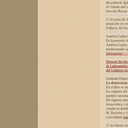
the political, d
of volume and sc
between Russia 
17 de junio de 2
actual jefe de r
Políticos del In
América Latina 
En la presente m
América Latina 
institucionales 
información>>
Mensaje del dest
de Latinoaméric
del Gobierno de
Liudmila Diako
La democracia 
En el libro se a
los orígenes del 
partidos naciona
del régimen auto
democrática, а l
estudia en detall
М. Bachelet у S.
consolidada (
má
27 de febrero d