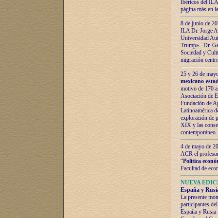
Ibéricos del ILA
página más en la
8 de junio de 20
ILA Dr. Jorge Al
Universidad Aut
Trump». Dr. Ger
Sociedad y Cultu
migración centr
25 y 26 de mayo 
mexicano-estad
motivo de 170 a
Asociación de E
Fundación de Ap
Latinoamérica d
exploración de p
XIX y las consec
contemporáneo
4 de mayo de 201
ACR el profeso
“
Política econó
Facultad de eco
NUEVA EDICI
España y Rusia 
La presente mono
participantes d
España y Rusia f