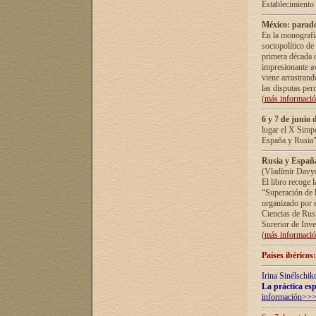
Establecimiento
México: parado
En la monografía
sociopolítico de
primera década d
impresionante a
viene arrastrand
las disputas pe
(
más informaci
6 y 7 de junio 
lugar el X Simp
España y Rusia"
Rusia y España 
(Vladímir Davyd
El libro recoge 
“Superación de l
organizado por e
Ciencias de Rus
Surerior de Inve
(
más informaci
Países ibéricos
Irina Sinélschik
La práctica esp
información>>