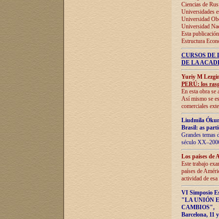
Ciencias de Rus
Universidades e
Universidad Obe
Universidad Na
Esta publicación
Estructura Econ
CURSOS DE 
DE LA ACAD
Yuriy M Lezgi
PERÚ: los rasg
En esta obra se 
Así mismo se est
comerciales exte
Liudmila Ókun
Brasil: as part
Grandes temas da
século XX–2006
Los países de 
Este trabajo exa
países de Améric
actividad de esa
VI Simposio E
"LA UNIÓN 
CAMBIOS"
,
Barcelona, 11 y