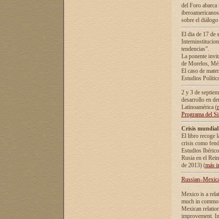
del Foro abarca 
iberoamericanos 
sobre el diálogo 
El dia de 17 de 
Interninstitucio
tendencias”.
La ponente inv
de Morelos, Méx
El caso de mate
Estudios Polític
2 y 3 de septie
desarrollo en de
Latinoamérica (
Programa del S
Crisis mundial
El libro recoge 
crisis como fen
Estudios Ibérico
Rusia en el Rei
de 2013) (
más i
Russian–Mexican
Mexico is a rela
much in common i
Mexican relation
improvement. In 