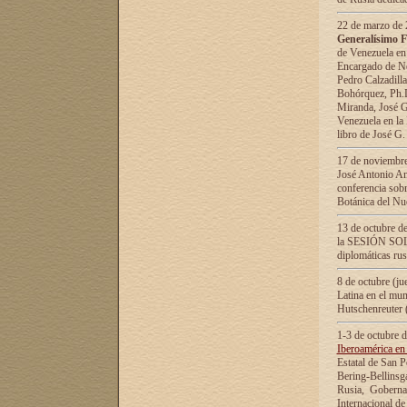
22 de marzo de 2
Generalísimo F
de Venezuela en
Encargado de Neg
Pedro Calzadilla
Bohórquez, Ph.D.
Miranda, José G
Venezuela en la 
libro de José G
17 de noviembre
José Antonio Am
conferencia sobr
Botánica del Nu
13 de octubre de
la SESIÓN SOLEM
diplomáticas rus
8 de octubre (j
Latina en el mun
Hutschenreuter 
1-3 de octubre 
Iberoamérica en 
Estatal de San P
Bering-Bellinsg
Rusia, Gobernac
Internacional de