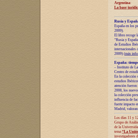
Argentina
:
La base jurídic
Rusia y España
España en los pr
2009).
El libro recoge 
“Rusia y España 
de Estudios Ibér
internacionales 
2009) (
más inf
España: tiempo
– Instituto de L
Centro de estud
En la colección 
estudios Ibérico
atención fueron:
2008, los nuevos
la colección pre
influencia de fac
fuerte impacto en
Madrid, valoran 
Los días 11 y 12
Grupo de Anális
de la Universida
tema
“La Unión
investigadores d