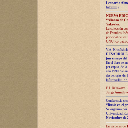
Leonardo Alm
foto>>>)
NUEVA EDIC
“Alianza de Civi
Yakovlev.
La colección con
de Estudios Ibér
principal de los
ONU, co-patroci
V.A. Krasílshch
DESARROLLO
(un ensayo del 
En el libro se a
per capita, de l
año 1990. Se ana
desventajas del 
información >>
E.I. Beliakova
Jorge Amado «r
Conferencia cien
“Rusia en el g
Se organiza por 
Universidad Rus
Noviembre de 
En vísperas de
1