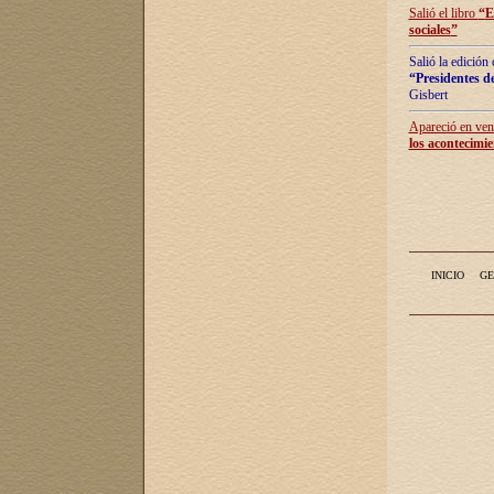
Salió el libro
“
E
sociales
”
Salió la edición
“Presidentes de
Gisbert
Apareció en vent
los acontecimie
INICIO
GE