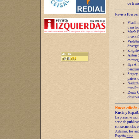
de la m
Revista
Iberoam
Vladímir
transfo
María E
inversi
Violett
diverge
Zbignie
Antón S
estrateg
Ilya A.
pandem
Sergey 
países 
Nadezhd
muslími
Denis G
observac
Nueva edición 
Rusia y España
La presente mono
serie de publica
consecuencias e
Además, los auto
España
>>>