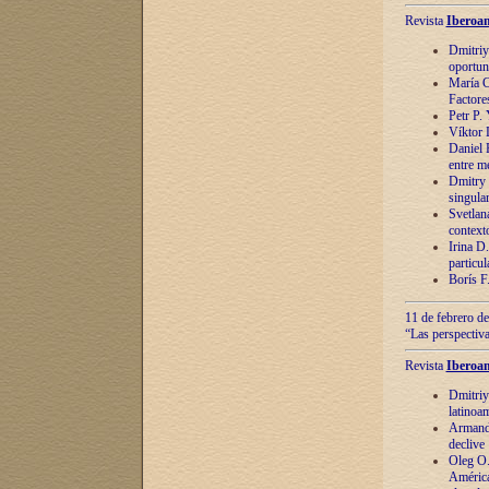
Revista
Iberoam
Dmitriy
oportun
María C
Factore
Petr P.
Víktor 
Daniel 
entre m
Dmitry 
singula
Svetlan
context
Irina D
particul
Borís F
11 de febrero de
“Las perspectiva
Revista
Iberoam
Dmitriy
latinoa
Armando
declive
Oleg O.
América