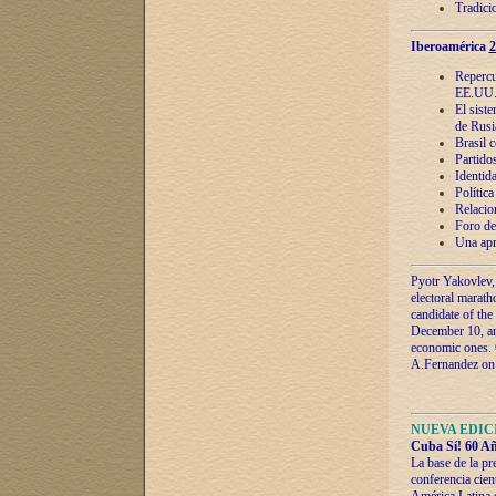
Tradici
Iberoamérica
2
Repercu
EE.UU
El sist
de Rusi
Brasil 
Partidos
Identida
Polític
Relacio
Foro de
Una apr
Pyotr Yakovlev,
electoral marath
candidate of the
December 10, and
economic ones. C
A.Fernandez on t
NUEVA EDICI
Cuba Sí! 60 Añ
La base de la pr
conferencia cien