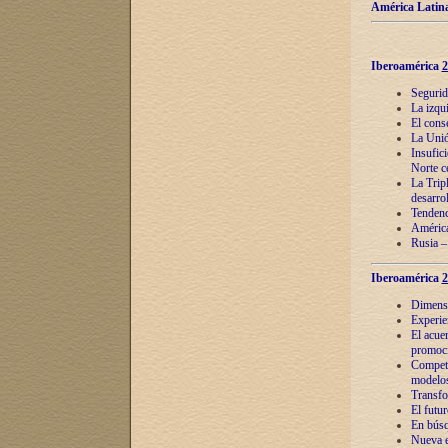
América Latina
Iberoamérica
2
Segurid
La izqu
El cons
La Unió
Insufic
Norte c
La Tripl
desarro
Tendenci
América
Rusia –
Iberoamérica
2
Dimensió
Experie
El acue
promoci
Competi
modelos
Transfo
El futu
En búsq
Nueva e