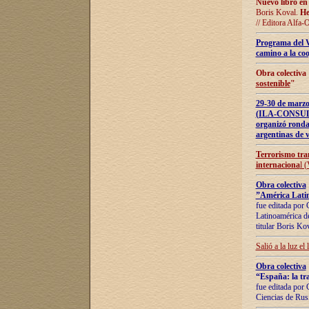
Nuevo libro en
Boris Koval.
He
// Editora Alfa-
Programa del 
camino a la coo
Obra colectiva
sostenible
"
29-30 de ma
(ILA-CONSULT
organizó ronda
argentinas de v
Terrorismo tra
internaciona
l 
Obra colectiva
”América Latin
fue editada por 
Latinoamérica de
titular Boris Ko
Salió a la luz el
Obra colectiva
“España: la tra
fue editada por 
Ciencias de Rus