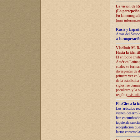
La visión de R
(La percepción
En la monografía
(
más informaci
Rusia y España
Actas del Simpo
a la cooperació
Vladímir M. D
Hacia la identi
El enfoque civil
América Latina pa
cuales se formar
divergentes de d
primera vez en l
de la estadística
siglos, se demue
peculiares y la 
región (
más inf
El «Giro a la 
Los artículos re
vienen desarroll
han encumbrado e
izquierda suscita
recopilación que
lector contempla