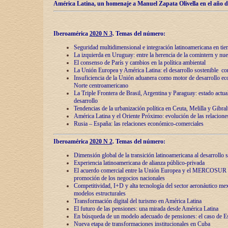
América Latina, un homenaje a Manuel Zapata Olivella en el año d
Iberoamérica
2020 N 3
.
Temas del número:
Seguridad multidimensional e integración latinoamericana en tie
La izquierda en Uruguay: entre la herencia de lа comintern y nue
El consenso de París y cambios en la política ambiental
La Unión Europea y América Latina: el desarrollo sostenible con
Insuficiencia de la Unión aduanera como motor de desarrollo ec
Norte centroamericano
La Triple Frontera de Brasil, Argentina y Paraguay: estado actual
desarrollo
Tendencias de la urbanización política en Ceuta, Melilla y Gibral
América Latina y el Oriente Próximo: evolución de las relacione
Rusia – España: las relaciones económico-comerciales
Iberoamérica
2020 N 2
.
Temas del número:
Dimensión global de la transición latinoamericana al desarrollo s
Experiencia latinoamericana de alianza público-privada
El acuerdo comercial entre la Unión Europea y el MERCOSUR
promoción de los negocios nacionales
Competitividad, I+D y alta tecnología del sector aeronáutico me
modelos estructurales
Transformación digital del turismo en América Latina
El futuro de las pensiones: una mirada desde América Latina
En búsqueda de un modelo adecuado de pensiones: el caso de E
Nueva etapa de transformaciones institucionales en Cuba