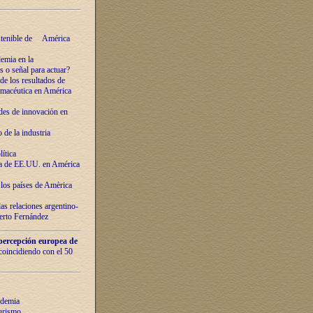
ostenible de América
emia en la
o señal para actuar?
de los resultados de
farmacéutica en América
des de innovaciόn en
de la industria
ítica
ca de EE.UU. en América
los países de Amèrica
as relaciones argentino-
berto Fernández
percepción europea de
 coincidiendo con el 50
ndemia
urismo