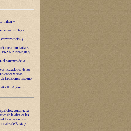
o-militar y
nalismo estratégico:
e convergencias y
étodos cuantitativos
019-2022: ideología y
 el contexto de la
ras. Relaciones de los
unidades y retos
 de tradiciones hispano-
VI-XVIII. Algunas
spañoles, continua la
tica de la obra es las
l foco de análisis.
cionales de Rusia y