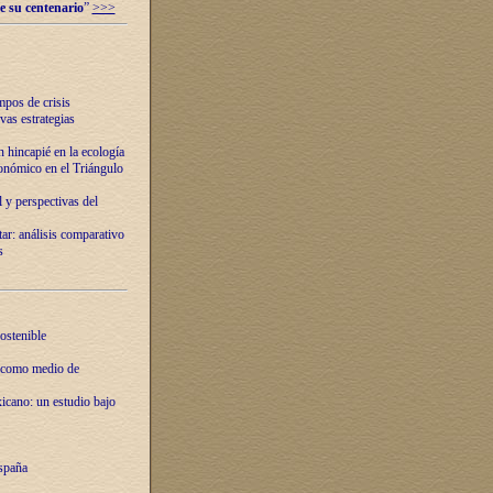
e su centenario
”
>>>
mpos de crisis
vas estrategias
 hincapié en la ecología
onómico en el Triángulo
 y perspectivas del
tar: análisis comparativo
s
ostenible
 como medio de
xicano: un estudio bajo
spaña