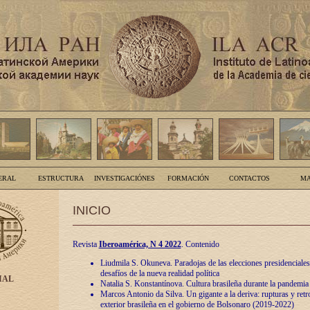
ERAL
ESTRUCTURA
INVESTIGACIÓNES
FORMACIÓN
CONTACTOS
MA
INICIO
Revista
Iberoamérica, N 4 2022
. Contenido
Liudmila S. Okuneva. Paradojas de las elecciones presidenciales
desafíos de la nueva realidad política
IAL
Natalia S. Konstantínova. Cultura brasileña durante la pandemia
Marcos Antonio da Silva. Un gigante a la deriva: rupturas y retro
exterior brasileña en el gobierno de Bolsonaro (2019-2022)