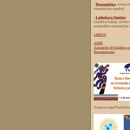
-
Iberoamérica
, revista ci
trimestral (en español)
-
Latinskaya America
(América Latina), revista c
sociopolítica mensual (en 
LIBROS
AEMI
Asociación de Estudios s
Iberoamericano
América Latina Portal Eu