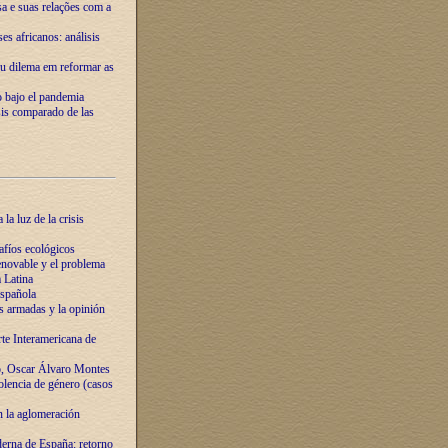
ssa e suas relações com a
es africanos: análisis
eu dilema em reformar as
o bajo el pandemia
sis comparado de las
la luz de la crisis
afíos ecológicos
novable y el problema
 Latina
española
s armadas y la opinión
te Interamericana de
o, Oscar Álvaro Montes
olencia de género (casos
n la aglomeración
erna de España: retorno