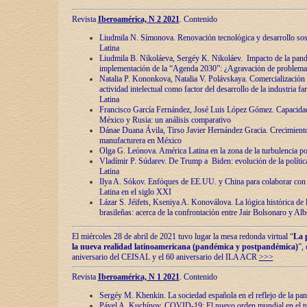
Revista
Iberoamérica, N 2 2021
. Contenido
Liudmila N. Símonova. Renovaciόn tecnolόgica y desarrollo s
Latina
Liudmila B. Nikoláeva, Sergéy K. Nikoláev. Impacto de la pand
implementaciόn de la “Agenda 2030”: ¿Agravaciόn de problemas 
Natalia P. Kononkova, Natalia V. Polávskaya. Comercializaciόn 
actividad intelectual como factor del desarrollo de la industria 
Latina
Francisco García Fernández, José Luis López Gómez. Capacida
México y Rusia: un análisis comparativo
Dánae Duana Ávila, Tirso Javier Hernández Gracia. Crecimiento 
manufacturera en México
Olga G. Leόnova. América Latina en la zona de la turbulencia pol
Vladímir P. Súdarev. De Trump a Biden: evoluciόn de la políti
Latina
Ilya A. Sόkov. Enfόques de EE.UU. y China para colaborar con 
Latina en el siglo XXI
Lázar S. Jéifets, Kseniya A. Konoválova. La lόgica histόrica de l
brasileñas: acerca de la confrontaciόn entre Jair Bolsonaro y Al
El miércoles 28 de abril de 2021 tuvo lugar la mesa redonda virtual “
La 
la nueva realidad latinoamericana (pandémica y postpandémica)
”,
aniversario del CEISAL y el 60 aniversario del ILA ACR
>>>
Revista
Iberoamérica, N 1 2021
. Contenido
Sergéy M. Khenkin. La sociedad española en el reflejo de la pa
Pável A. Kuchínov. COVID-19: El nuevo orden mundial en el t