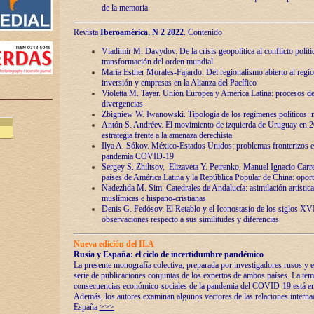
de la memoria
Revista
Iberoamérica, N 2 2022
. Contenido
Vladímir M. Davydov. De la crisis geopolítica al conflicto polític
transformación del orden mundial
María Esther Morales-Fajardo. Del regionalismo abierto al regio
inversión y empresas en la Alianza del Pacífico
Violetta M. Tayar. Unión Europea y América Latina: procesos d
divergencias
Zbigniew W. Iwanowski. Tipología de los regímenes políticos: m
Antón S. Andréev. El movimiento de izquierda de Uruguay en 2
estrategia frente a la amenaza derechista
Ilya A. Sókov. México-Estados Unidos: problemas fronterizos en
pandemia COVID-19
Sergey S. Zhiltsov, Elizaveta Y. Petrenko, Manuel Ignacio Carre
países de América Latina y la República Popular de China: oport
Nadezhda M. Sim. Catedrales de Andalucía: asimilación artística
muslímicas e hispano-cristianas
Denis G. Fedósov. El Retablo y el Iconostasio de los siglos X
observaciones respecto a sus similitudes y diferencias
Nueva edición del ILA
Rusia y España: el ciclo de incertidumbre pandémico
La presente monografía colectiva, preparada por investigadores rusos y e
serie de publicaciones conjuntas de los expertos de ambos países. La temá
consecuencias económico-sociales de la pandemia del COVID-19 está en e
Además, los autores examinan algunos vectores de las relaciones interna
España
>>>