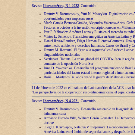
Revista
Iberoamérica, N 1 2022
. Contenido
Dmitriy V. Razumovskiy, Yuri N. Moseykin. Digitalización en A
oportunidades para empresas rusas
María Camila Bermeo-Giraldo, Alejandro Valencia-Arias, Orfa N
Factores asociados a la inversión en criptomonedas en Millennia
Petr P. Yákovlev. América Latina y Rusia en el mercado mundial
Víktor L. Seménov. Transición energética en América Latina y R
Daniel Rivas-Ramírez, Edgar Hernan Fuentes-Contreras. Una ap
entre medio ambiente y derechos humanos. Casos de Brasil y C
Dmitry M. Rozental. El “giro a la izquierda” en América Latina:
singularidades nacionales
SvetlanaA. Tatunts. La crisis global del COVID-19 en la región 
contexto de la oposición Norte-Sur
Irina D. Yakovenko. Desarrollo del programa nuclear de Brasil
particularidades del factor estatal interno, regional e internaciona
Borís F. Martynov. 40 años desde la guerra de Malvinas (leccion
11 de febrero de 2022 en el Instituto de Latinoamérica de la ACR tuvo l
“Las perspectivas de la cooperación ruso-latinoamericana: el papel creati
Revista
Iberoamérica, N 4 2021
. Contenido
Dmitriy V. Razumovskiy. Desarrollo sostenible en la agenda de 
latinoamericana
Armando Estrada Villa, William Cerón Gonsalez. La Democracia:
declive
Oleg O. Krivolápov, Nataliya V. Stepánova. La cooperación de 
América Latina en el ámbito de seguridad antes y después de la 