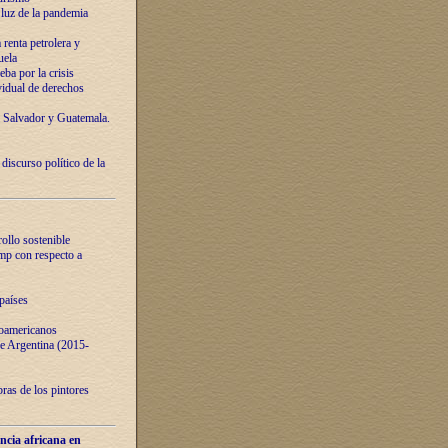
luz de la pandemia
renta petrolera y
uela
ba por la crisis
vidual de derechos
l Salvador y Guatemala.
curso político de la
ollo sostenible
ump con respecto a
países
noamericanos
 de Argentina (2015-
ras de los pintores
ncia africana en