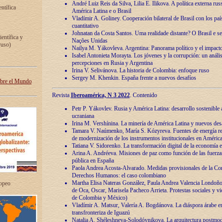
André Luiz Reis da Silva, Lilia E. Ilikova. A política externa ru
entífica
América Latina e o Brasil
Vladímir A. Goliney. Cooperación bilateral de Brasil con los país
cuantitativo
Johnatan da Costa Santos. Uma realidade distante? O Brasil e s
ientífica y
Nações Unidas
ruso)
Nailya M. Yákovleva. Argentina: Panorama político y el impact
Isabel Antonieta Morayta. Los jóvenes y la corrupción: un análi
percepciones en Rusia y Argentina
Irina V. Selivánova. La historia de Colombia: enfoque ruso
Sergey M. Khenkin. España frente a nuevos desafíos
obre el Mundo
Revista
Iberoamérica, N 3 2022
. Contenido
Petr P. Yákovlev. Rusia y América Latina: desarrollo sostenible a 
ucraniana
Irina M. Vershínina. La minería de América Latina y nuevos des
Tamara V. Naúmenko, María S. Kózyreva. Fuentes de energía re
de modernización de los instrumentos institucionales en América
Tatiana V. Sidorenko. La transformación digital de la economía 
Arina A. Andréeva. Misiones de paz como función de las fuerza
pública en España
Paola Andrea Acosta-Alvarado. Medidas provisionales de la Cor
Derechos Humanos: el caso colombiano
Martha Elisa Nateras González, Paula Andrea Valencia Londoñ
ropeo
de Oca, Oscar, Marisela Pacheco Arrieta. Protestas sociales y vi
de Colombia y México)
Vladímir A. Matsur, Valería A. Bogdánova. La diáspora árabe e
transfronteriza de Iguazú
Natalia A. Shéleshneva-Solodóvnikova. La arquitectura postmod