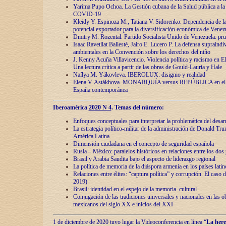
Yarima Pupo Ochoa. La Gestión cubana de la Salud pública a la 
COVID-19
Kleidy Y. Espinoza M., Tatiana V. Sidorenko. Dependencia de la 
potencial exportador para la diversificación económica de Venez
Dmitry M. Rozental. Partido Socialista Unido de Venezuela: prue
Isaac Ravetllat Ballesté, Jairo E. Lucero P. La defensa supraindi
ambientales en la Convención sobre los derechos del niño
J. Kenny Acuña Villavicencio. Violencia política y racismo en E
Una lectura crítica a partir de las obras de Gould-Lauria y Hale
Naílya M. Yákovleva. IBEROLUX: disignio y realidad
Elena V. Astákhova. MONARQUÍA versus REPÚBLICA en el dis
España contemporánea
Iberoamérica
2020 N 4
. Temas del número:
Enfoques conceptuales para interpretar la problemática del desarr
La estrategia político-militar de la administración de Donald Tr
América Latina
Dimensión ciudadana en el concepto de seguridad española
Rusia – México: paralelos históricos en relaciones entre los dos 
Brasil y Arabia Saudita bajo el aspecto de liderazgo regional
La política de memoria de la diáspora armenia en los países lati
Relaciones entre élites: “captura política” y corrupción. El caso
2019)
Brasil: identidad en el espejo de la memoria cultural
Conjugación de las tradiciones universales y nacionales en las ob
mexicanos del siglo XX e inicios del XXI
1 de diciembre de 2020 tuvo lugar la Videoconferencia en línea “
La here