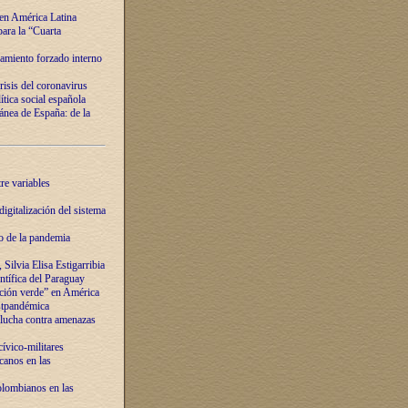
 en América Latina
ara la “Cuarta
amiento forzado interno
risis del coronavirus
ítica social española
nea de España: de la
re variables
igitalización del sistema
o de la pandemia
Silvia Elisa Estigarribia
entífica del Paraguay
ación verde” en América
ostpandémica
lucha contra amenazas
ívico-militares
anos en las
olombianos en las