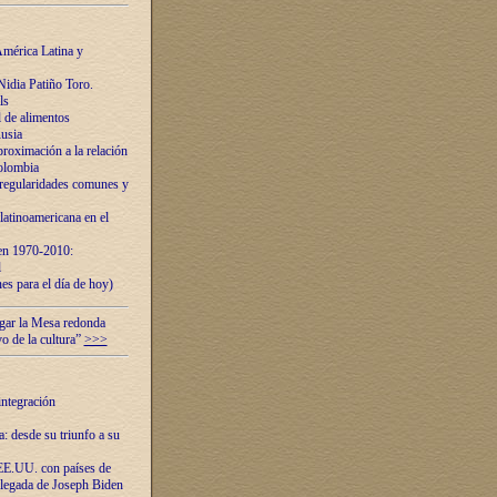
mérica Latina y
idia Patiño Toro.
ls
 de alimentos
usia
roximación a la relación
olombia
 regularidades comunes y
latinoamericana en el
 en 1970-2010:
l
es para el día de hoy)
ugar la Mesa redonda
vo de la cultura”
>>>
integración
 desde su triunfo a su
EE.UU. con países de
llegada de Joseph Biden