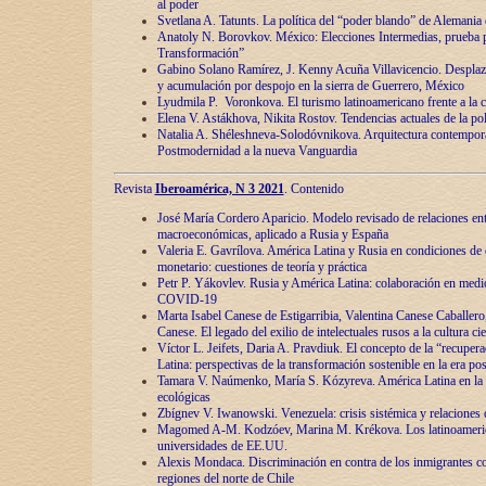
al poder
Svetlana A. Tatunts. La política del “poder blando” de Alemania
Anatoly N. Borovkov. México: Elecciones Intermedias, prueba p
Transformación”
Gabino Solano Ramírez, J. Kenny Acuña Villavicencio. Desplaz
y acumulación por despojo en la sierra de Guerrero, México
Lyudmila P. Voronkova. El turismo latinoamericano frente a la c
Elena V. Astákhova, Nikita Rostov. Tendencias actuales de la pol
Natalia A. Shéleshneva-Solodóvnikova. Arquitectura contemporá
Postmodernidad a la nueva Vanguardia
Revista
Iberoamérica, N 3 2021
. Contenido
José María Cordero Aparicio. Modelo revisado de relaciones ent
macroeconómicas, aplicado a Rusia y España
Valeria E. Gavrílova. América Latina y Rusia en condiciones de d
monetario: cuestiones de teoría y práctica
Petr P. Yákovlev. Rusia y América Latina: colaboración en medi
COVID-19
Marta Isabel Canese de Estigarribia, Valentina Canese Caballero, 
Canese. El legado del exilio de intelectuales rusos a la cultura ci
Víctor L. Jeifets, Daria A. Pravdiuk. El concepto de la “recuper
Latina: perspectivas de la transformación sostenible en la era p
Tamara V. Naúmenko, María S. Kózyreva. América Latina en la 
ecológicas
Zbígnev V. Iwanowski. Venezuela: crisis sistémica y relaciones c
Magomed A-M. Kodzóev, Marina M. Krékova. Los latinoameric
universidades de EE.UU.
Alexis Mondaca. Discriminación en contra de los inmigrantes c
regiones del norte de Chile