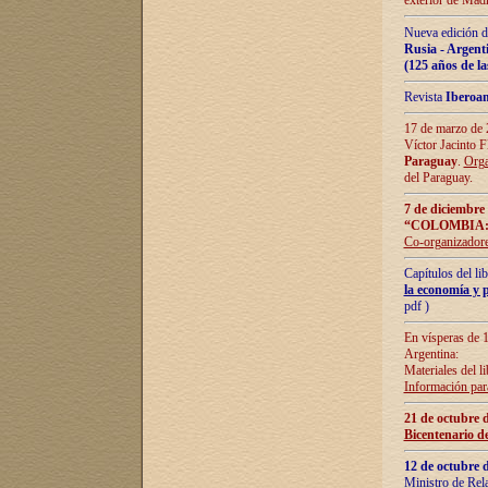
exterior de Madr
Nueva edición d
Rusia - Argent
(125 años de la
Revista
Iberoa
17 de marzo de 2
Víctor Jacinto 
Paraguay
.
Orga
del Paraguay.
7 de diciembre
“COLOMBIA:
Co-organizador
Capítulos del l
la economía y p
pdf )
En vísperas de 1
Argentina:
Materiales del li
Información para
21 de octubre 
Bicentenario d
12 de octubre 
Ministro de Rel