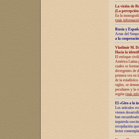
La visión de R
(La percepción
En la monografía
(
más informaci
Rusia y España
Actas del Simpo
a la cooperació
Vladímir M. D
Hacia la identi
El enfoque civil
América Latina pa
cuales se formar
divergentes de d
primera vez en l
de la estadística
siglos, se demue
peculiares y la 
región (
más inf
El «Giro a la 
Los artículos re
vienen desarroll
han encumbrado e
izquierda suscita
recopilación que
lector contempla