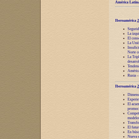
América Latina
Iberoamérica
2
Segurid
La izqu
El cons
La Unió
Insufic
Norte c
La Tripl
desarro
Tendenci
América
Rusia –
Iberoamérica
2
Dimensió
Experie
El acue
promoci
Competi
modelos
Transfo
El futu
En búsq
Nueva e