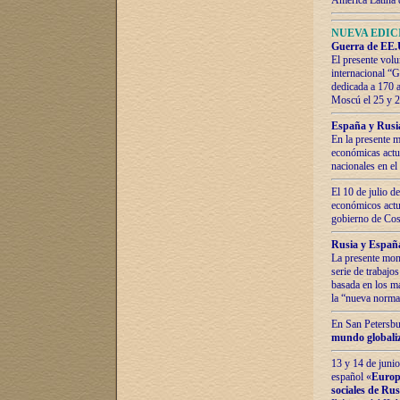
América Latina 
NUEVA EDICI
Guerra de EE.U
El presente volu
internacional “
dedicada a 170 
Moscú el 25 y 
España y Rusia:
En la presente m
económicas actua
nacionales en el
El 10 de julio d
económicos actua
gobierno de Cost
Rusia y España
La presente mono
serie de trabajo
basada en los ma
la “nueva norma
En San Petersbur
mundo globaliza
13 y 14 de junio
español «
Europa
sociales de Ru