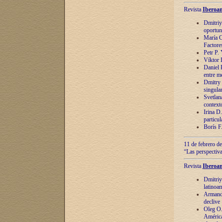
Revista
Iberoam
Dmitriy
oportun
María C
Factore
Petr P.
Víktor 
Daniel 
entre m
Dmitry 
singula
Svetlan
context
Irina D
particul
Borís F
11 de febrero de
“Las perspectiva
Revista
Iberoam
Dmitriy
latinoa
Armando
declive
Oleg O.
América