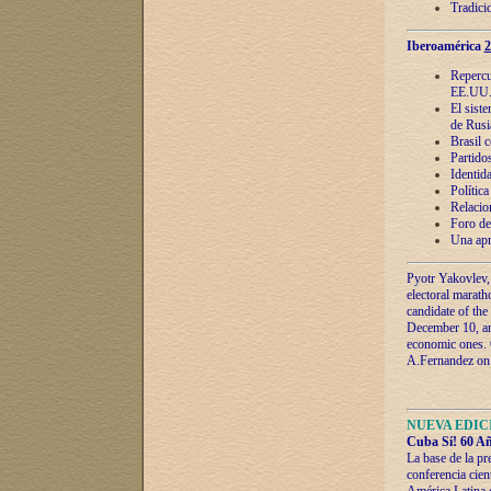
Tradici
Iberoamérica
2
Repercu
EE.UU
El sist
de Rusi
Brasil 
Partidos
Identida
Polític
Relacio
Foro de
Una apr
Pyotr Yakovlev,
electoral marath
candidate of the
December 10, and
economic ones. C
A.Fernandez on t
NUEVA EDICI
Cuba Sí! 60 Añ
La base de la pr
conferencia cien