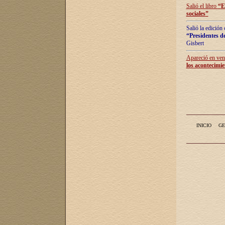
Salió el libro
“
E
sociales
”
Salió la edición
“Presidentes de
Gisbert
Apareció en vent
los acontecimie
INICIO
GE