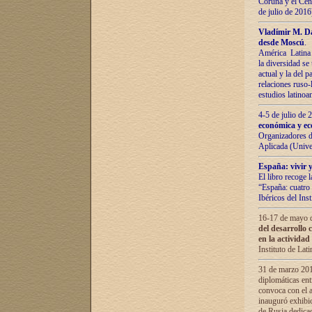
Coruña y el Cent
de julio de 201
Vladímir М. Da
desde Moscú
.
América Latina 
la diversidad se 
actual у lа del p
relaciones ruso-
estudios latino
4-5 de julio de
económica y ec
Organizadores d
Aplicada (Univ
España: vivir y
El libro recoge 
“España: cuatro 
Ibéricos del In
16-17 de mayo d
del desarrollo 
en la actividad
Instituto de La
31 de marzo 2016
diplomáticas en
convoca con el a
inauguró exhibi
de Rusia dedica