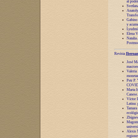
al pode
Svetlan
Anatoly
Transfo
Gabino 
y acumu
Lyudmil
Elena V.
Natalia
Postmod
Revista
Iberoam
José Ma
macroec
Valeria
monetari
Petr P.
COVID
Marta Is
Canese. 
Víctor 
Latina:
Tamara 
ecológi
Zbígnev
Magomed
univers
Alexis 
regiones