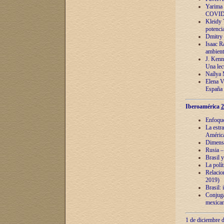
Yarima 
COVID
Kleidy 
potenci
Dmitry 
Isaac Ra
ambient
J. Kenn
Una lect
Naílya 
Elena 
España
Iberoamérica
2
Enfoques
La estr
América
Dimensi
Rusia – 
Brasil y
La polí
Relacion
2019)
Brasil: 
Conjugac
mexican
1 de diciembre d