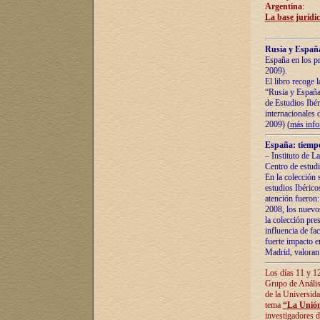
Argentina
:
La base jurídic
Rusia y España
España en los pr
2009).
El libro recoge 
“Rusia y España 
de Estudios Ibér
internacionales 
2009) (
más inf
España: tiempo
– Instituto de L
Centro de estud
En la colección 
estudios Ibérico
atención fueron:
2008, los nuevos
la colección pre
influencia de fac
fuerte impacto en
Madrid, valoran 
Los días 11 y 12
Grupo de Anális
de la Universida
tema
“La Unión
investigadores d