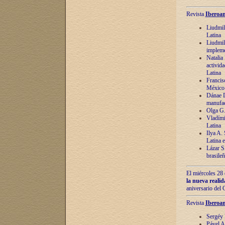
Revista
Iberoam
Liudmil
Latina
Liudmil
impleme
Natalia
activida
Latina
Francis
México 
Dánae D
manufac
Olga G.
Vladími
Latina
Ilya A.
Latina 
Lázar S.
brasile
El miércoles 28 
la nueva reali
aniversario del
Revista
Iberoam
Sergéy 
Pável A