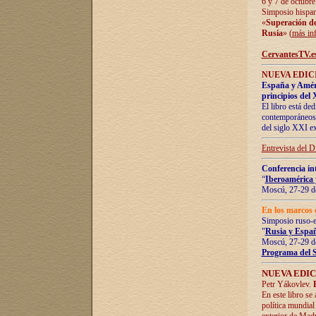
6 y 7 de octubre
Simposio hispan
«
Superación de 
Rusia
» (
más in
CervantesTV.e
NUEVA EDICI
España y Améric
principios del 
El libro está de
contemporáneos -
del siglo XXI ex
Entrevista del 
Conferencia in
“
Iberoamérica 
Moscú, 27-29 de
En los marcos 
Simposio ruso-
"
Rusia y Españ
Moscú, 27-29 de
Programa del 
NUEVA EDIC
Petr Yákovlev.
En este libro se
política mundial