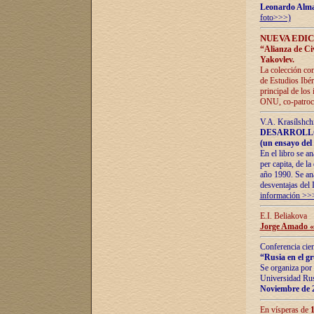
Leonardo Alm
foto>>>)
NUEVA EDIC
“Alianza de Civi
Yakovlev.
La colección con
de Estudios Ibér
principal de los
ONU, co-patroci
V.A. Krasílshch
DESARROLLO
(un ensayo del 
En el libro se a
per capita, de l
año 1990. Se ana
desventajas del 
información >>
E.I. Beliakova
Jorge Amado «r
Conferencia cien
“Rusia en el g
Se organiza por 
Universidad Rus
Noviembre de 
En vísperas de
1