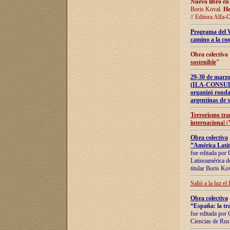
Nuevo libro en
Boris Koval.
He
// Editora Alfa-
Programa del 
camino a la coo
Obra colectiva
sostenible
"
29-30 de ma
(ILA-CONSULT
organizó ronda
argentinas de v
Terrorismo tra
internaciona
l 
Obra colectiva
”América Latin
fue editada por 
Latinoamérica de
titular Boris Ko
Salió a la luz el
Obra colectiva
“España: la tra
fue editada por 
Ciencias de Rus