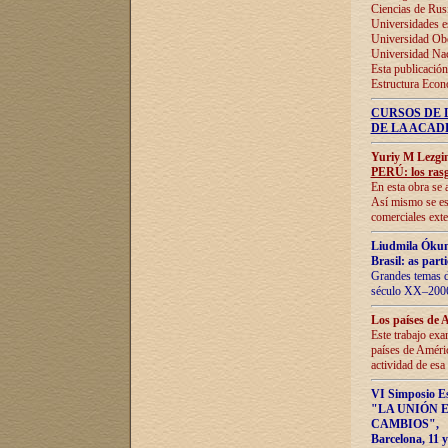
Ciencias de Rus
Universidades e
Universidad Obe
Universidad Na
Esta publicación
Estructura Econ
CURSOS DE 
DE LA ACAD
Yuriy M Lezgi
PERÚ: los rasg
En esta obra se 
Así mismo se est
comerciales exte
Liudmila Ókun
Brasil: as part
Grandes temas da
século XX–2006
Los países de 
Este trabajo exa
países de Améric
actividad de esa
VI Simposio E
"LA UNIÓN 
CAMBIOS"
,
Barcelona, 11 y