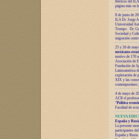
Ibéricos del ILA
página más en la
8 de junio de 20
ILA Dr. Jorge Al
Universidad Aut
Trump». Dr. Ger
Sociedad y Cultu
migración centr
25 y 26 de mayo 
mexicano-estad
motivo de 170 a
Asociación de E
Fundación de Ap
Latinoamérica d
exploración de p
XIX y las consec
contemporáneo
4 de mayo de 201
ACR el profeso
“
Política econó
Facultad de eco
NUEVA EDICI
España y Rusia 
La presente mono
participantes d
España y Rusia f