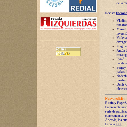
de la m
Revista
Iberoam
Vladímir
transfo
María E
inversi
Violett
diverge
Zbignie
Antón S
estrateg
Ilya A.
pandem
Sergey 
países 
Nadezhd
muslími
Denis G
observac
Nueva edición 
Rusia y España
La presente mono
serie de publica
consecuencias e
Además, los auto
España
>>>