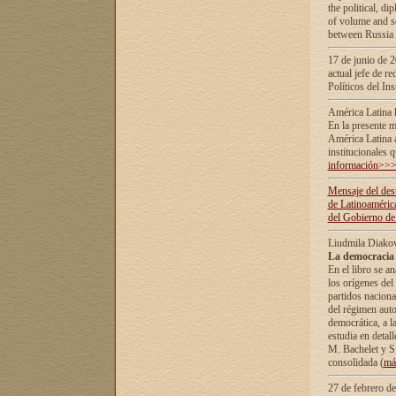
the political, d
of volume and sc
between Russia 
17 de junio de 2
actual jefe de r
Políticos del In
América Latina 
En la presente m
América Latina 
institucionales 
información>>
Mensaje del dest
de Latinoaméric
del Gobierno de
Liudmila Diako
La democracia 
En el libro se a
los orígenes del 
partidos naciona
del régimen auto
democrática, а l
estudia en detall
М. Bachelet у S.
consolidada (
má
27 de febrero d