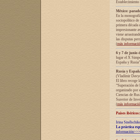
Establecimiento
México: parado
En la monografía
sociopolítico de
primera década d
impresionante a
viene arrastrand
las disputas pe
(
más informaci
6 y 7 de junio 
lugar el X Simp
España y Rusia"
Rusia y España 
(Vladímir Davyd
El libro recoge 
“Superación de l
organizado por e
Ciencias de Rus
Surerior de Inve
(
más informaci
Países ibéricos
Irina Sinélschik
La práctica esp
información>>