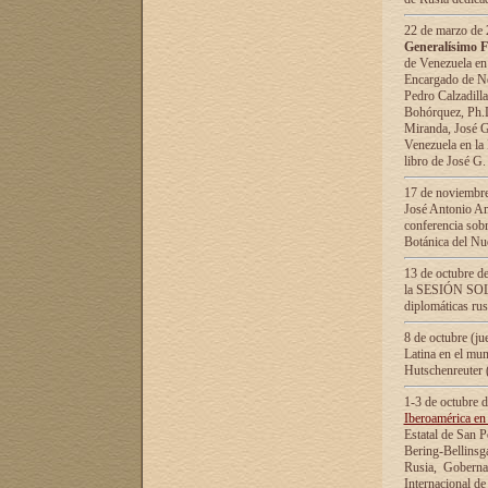
22 de marzo de 2
Generalísimo F
de Venezuela en
Encargado de Neg
Pedro Calzadilla
Bohórquez, Ph.D.
Miranda, José G
Venezuela en la 
libro de José G
17 de noviembre
José Antonio Am
conferencia sobr
Botánica del Nu
13 de octubre de
la SESIÓN SOLEM
diplomáticas rus
8 de octubre (j
Latina en el mun
Hutschenreuter 
1-3 de octubre 
Iberoamérica en 
Estatal de San P
Bering-Bellinsg
Rusia, Gobernac
Internacional de