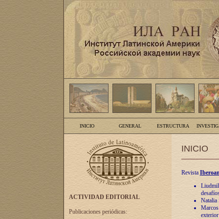
INICIO
GENERAL
ESTRUCTURA
INVESTI
INICIO
Revista
Iberoam
Liudmil
desafíos
ACTIVIDAD EDITORIAL
Natalia
Marcos A
Publicaciones periódicas:
exterio