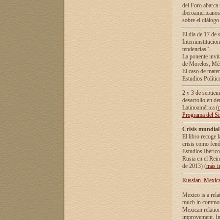
del Foro abarca 
iberoamericanos 
sobre el diálogo 
El dia de 17 de 
Interninstitucio
tendencias”.
La ponente inv
de Morelos, Méx
El caso de mate
Estudios Polític
2 y 3 de septie
desarrollo en de
Latinoamérica (
Programa del S
Crisis mundial
El libro recoge 
crisis como fen
Estudios Ibérico
Rusia en el Rei
de 2013) (
más i
Russian–Mexican
Mexico is a rela
much in common i
Mexican relation
improvement. In 