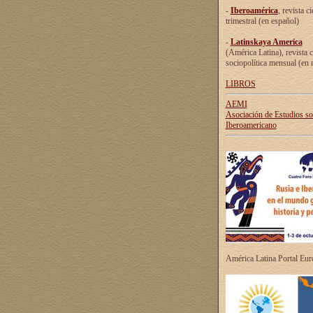
-
Iberoamérica
, revista ci
trimestral (en español)
-
Latinskaya America
(América Latina), revista c
sociopolítica mensual (en 
LIBROS
AEMI
Asociación de Estudios s
Iberoamericano
América Latina Portal Eu