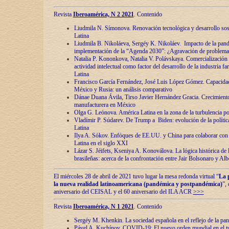
Revista
Iberoamérica, N 2 2021
. Contenido
Liudmila N. Símonova. Renovaciόn tecnolόgica y desarrollo s
Latina
Liudmila B. Nikoláeva, Sergéy K. Nikoláev. Impacto de la pand
implementaciόn de la “Agenda 2030”: ¿Agravaciόn de problemas 
Natalia P. Kononkova, Natalia V. Polávskaya. Comercializaciόn 
actividad intelectual como factor del desarrollo de la industria 
Latina
Francisco García Fernández, José Luis López Gómez. Capacida
México y Rusia: un análisis comparativo
Dánae Duana Ávila, Tirso Javier Hernández Gracia. Crecimiento 
manufacturera en México
Olga G. Leόnova. América Latina en la zona de la turbulencia pol
Vladímir P. Súdarev. De Trump a Biden: evoluciόn de la políti
Latina
Ilya A. Sόkov. Enfόques de EE.UU. y China para colaborar con 
Latina en el siglo XXI
Lázar S. Jéifets, Kseniya A. Konoválova. La lόgica histόrica de l
brasileñas: acerca de la confrontaciόn entre Jair Bolsonaro y Al
El miércoles 28 de abril de 2021 tuvo lugar la mesa redonda virtual “
La 
la nueva realidad latinoamericana (pandémica y postpandémica)
”,
aniversario del CEISAL y el 60 aniversario del ILA ACR
>>>
Revista
Iberoamérica, N 1 2021
. Contenido
Sergéy M. Khenkin. La sociedad española en el reflejo de la pa
Pável A. Kuchínov. COVID-19: El nuevo orden mundial en el t