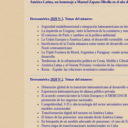
América Latina, un homenaje a Manuel Zapata Olivella en el año d
Iberoamérica
2020 N 3
.
Temas del número:
Seguridad multidimensional e integración latinoamericana en tie
La izquierda en Uruguay: entre la herencia de lа comintern y nue
El consenso de París y cambios en la política ambiental
La Unión Europea y América Latina: el desarrollo sostenible con
Insuficiencia de la Unión aduanera como motor de desarrollo ec
Norte centroamericano
La Triple Frontera de Brasil, Argentina y Paraguay: estado actual
desarrollo
Tendencias de la urbanización política en Ceuta, Melilla y Gibral
América Latina y el Oriente Próximo: evolución de las relacione
Rusia – España: las relaciones económico-comerciales
Iberoamérica
2020 N 2
.
Temas del número:
Dimensión global de la transición latinoamericana al desarrollo s
Experiencia latinoamericana de alianza público-privada
El acuerdo comercial entre la Unión Europea y el MERCOSUR
promoción de los negocios nacionales
Competitividad, I+D y alta tecnología del sector aeronáutico me
modelos estructurales
Transformación digital del turismo en América Latina
El futuro de las pensiones: una mirada desde América Latina
En búsqueda de un modelo adecuado de pensiones: el caso de E
Nueva etapa de transformaciones institucionales en Cuba