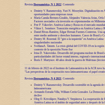
Revista
Iberoamérica, N 1 2022
. Contenido
Dmitriy V. Razumovskiy, Yuri N. Moseykin. Digitalización en A
oportunidades para empresas rusas
María Camila Bermeo-Giraldo, Alejandro Valencia-Arias, Orfa N
Factores asociados a la inversión en criptomonedas en Millennia
Petr P. Yákovlev. América Latina y Rusia en el mercado mundial
Víktor L. Seménov. Transición energética en América Latina y R
Daniel Rivas-Ramírez, Edgar Hernan Fuentes-Contreras. Una ap
entre medio ambiente y derechos humanos. Casos de Brasil y C
Dmitry M. Rozental. El “giro a la izquierda” en América Latina:
singularidades nacionales
SvetlanaA. Tatunts. La crisis global del COVID-19 en la región 
contexto de la oposición Norte-Sur
Irina D. Yakovenko. Desarrollo del programa nuclear de Brasil
particularidades del factor estatal interno, regional e internaciona
Borís F. Martynov. 40 años desde la guerra de Malvinas (leccion
11 de febrero de 2022 en el Instituto de Latinoamérica de la ACR tuvo l
“Las perspectivas de la cooperación ruso-latinoamericana: el papel creati
Revista
Iberoamérica, N 4 2021
. Contenido
Dmitriy V. Razumovskiy. Desarrollo sostenible en la agenda de 
latinoamericana
Armando Estrada Villa, William Cerón Gonsalez. La Democracia:
declive
Oleg O. Krivolápov, Nataliya V. Stepánova. La cooperación de 
América Latina en el ámbito de seguridad antes y después de la 