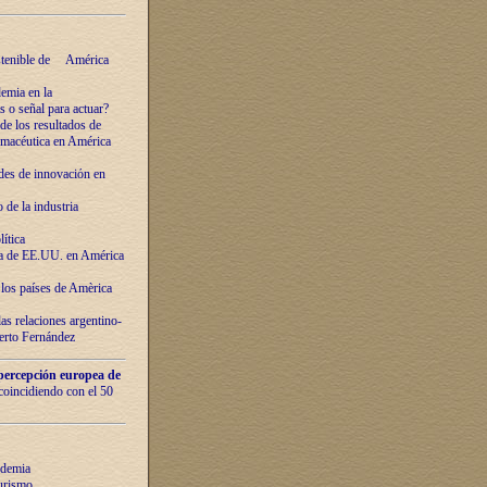
ostenible de América
emia en la
o señal para actuar?
de los resultados de
farmacéutica en América
des de innovaciόn en
de la industria
ítica
ca de EE.UU. en América
los países de Amèrica
as relaciones argentino-
berto Fernández
percepción europea de
 coincidiendo con el 50
ndemia
urismo