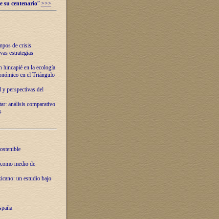
e su centenario
”
>>>
mpos de crisis
vas estrategias
 hincapié en la ecología
onómico en el Triángulo
 y perspectivas del
tar: análisis comparativo
s
ostenible
 como medio de
xicano: un estudio bajo
spaña