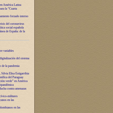
 en América Latina
ara la “Cuarta
amiento forzado interno
risis del coronavirus
ítica social española
nea de España: de la
re variables
igitalización del sistema
o de la pandemia
Silvia Elisa Estigarribia
entífica del Paraguay
ación verde” en América
ostpandémica
lucha contra amenazas
ívico-militares
anos en las
olombianos en las