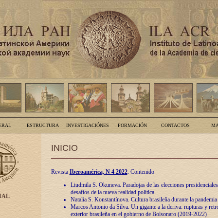
ERAL
ESTRUCTURA
INVESTIGACIÓNES
FORMACIÓN
CONTACTOS
MA
INICIO
Revista
Iberoamérica, N 4 2022
. Contenido
Liudmila S. Okuneva. Paradojas de las elecciones presidenciales
desafíos de la nueva realidad política
IAL
Natalia S. Konstantínova. Cultura brasileña durante la pandemia
Marcos Antonio da Silva. Un gigante a la deriva: rupturas y retro
exterior brasileña en el gobierno de Bolsonaro (2019-2022)