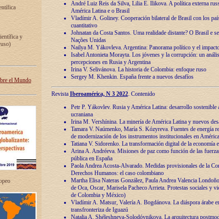
André Luiz Reis da Silva, Lilia E. Ilikova. A política externa ru
entífica
América Latina e o Brasil
Vladímir A. Goliney. Cooperación bilateral de Brasil con los país
cuantitativo
Johnatan da Costa Santos. Uma realidade distante? O Brasil e s
ientífica y
Nações Unidas
ruso)
Nailya M. Yákovleva. Argentina: Panorama político y el impact
Isabel Antonieta Morayta. Los jóvenes y la corrupción: un análi
percepciones en Rusia y Argentina
Irina V. Selivánova. La historia de Colombia: enfoque ruso
Sergey M. Khenkin. España frente a nuevos desafíos
obre el Mundo
Revista
Iberoamérica, N 3 2022
. Contenido
Petr P. Yákovlev. Rusia y América Latina: desarrollo sostenible a 
ucraniana
Irina M. Vershínina. La minería de América Latina y nuevos des
Tamara V. Naúmenko, María S. Kózyreva. Fuentes de energía re
de modernización de los instrumentos institucionales en América
Tatiana V. Sidorenko. La transformación digital de la economía 
Arina A. Andréeva. Misiones de paz como función de las fuerza
pública en España
Paola Andrea Acosta-Alvarado. Medidas provisionales de la Cor
Derechos Humanos: el caso colombiano
Martha Elisa Nateras González, Paula Andrea Valencia Londoñ
ropeo
de Oca, Oscar, Marisela Pacheco Arrieta. Protestas sociales y vi
de Colombia y México)
Vladímir A. Matsur, Valería A. Bogdánova. La diáspora árabe e
transfronteriza de Iguazú
Natalia A. Shéleshneva-Solodóvnikova. La arquitectura postmod