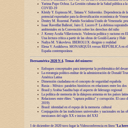
Yarima Pupo Ochoa. La Gestión cubana de la Salud pública a la 
COVID-19
Kleidy Y. Espinoza M., Tatiana V. Sidorenko. Dependencia de la 
potencial exportador para la diversificación económica de Venez
Dmitry M. Rozental. Partido Socialista Unido de Venezuela: prue
Isaac Ravetllat Ballesté, Jairo E. Lucero P. La defensa supraindi
ambientales en la Convención sobre los derechos del niño
J. Kenny Acuña Villavicencio. Violencia política y racismo en E
Una lectura crítica a partir de las obras de Gould-Lauria y Hale
Naílya M. Yákovleva. IBEROLUX: disignio y realidad
Elena V. Astákhova. MONARQUÍA versus REPÚBLICA en el dis
España contemporánea
Iberoamérica
2020 N 4
. Temas del número:
Enfoques conceptuales para interpretar la problemática del desarr
La estrategia político-militar de la administración de Donald Tr
América Latina
Dimensión ciudadana en el concepto de seguridad española
Rusia – México: paralelos históricos en relaciones entre los dos 
Brasil y Arabia Saudita bajo el aspecto de liderazgo regional
La política de memoria de la diáspora armenia en los países lati
Relaciones entre élites: “captura política” y corrupción. El caso
2019)
Brasil: identidad en el espejo de la memoria cultural
Conjugación de las tradiciones universales y nacionales en las ob
mexicanos del siglo XX e inicios del XXI
1 de diciembre de 2020 tuvo lugar la Videoconferencia en línea “
La here