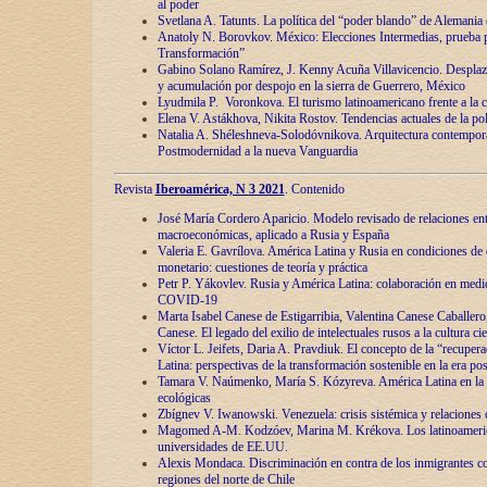
al poder
Svetlana A. Tatunts. La política del “poder blando” de Alemania
Anatoly N. Borovkov. México: Elecciones Intermedias, prueba p
Transformación”
Gabino Solano Ramírez, J. Kenny Acuña Villavicencio. Desplaz
y acumulación por despojo en la sierra de Guerrero, México
Lyudmila P. Voronkova. El turismo latinoamericano frente a la c
Elena V. Astákhova, Nikita Rostov. Tendencias actuales de la pol
Natalia A. Shéleshneva-Solodóvnikova. Arquitectura contemporá
Postmodernidad a la nueva Vanguardia
Revista
Iberoamérica, N 3 2021
. Contenido
José María Cordero Aparicio. Modelo revisado de relaciones ent
macroeconómicas, aplicado a Rusia y España
Valeria E. Gavrílova. América Latina y Rusia en condiciones de d
monetario: cuestiones de teoría y práctica
Petr P. Yákovlev. Rusia y América Latina: colaboración en medi
COVID-19
Marta Isabel Canese de Estigarribia, Valentina Canese Caballero, 
Canese. El legado del exilio de intelectuales rusos a la cultura ci
Víctor L. Jeifets, Daria A. Pravdiuk. El concepto de la “recuper
Latina: perspectivas de la transformación sostenible en la era p
Tamara V. Naúmenko, María S. Kózyreva. América Latina en la 
ecológicas
Zbígnev V. Iwanowski. Venezuela: crisis sistémica y relaciones c
Magomed A-M. Kodzóev, Marina M. Krékova. Los latinoameric
universidades de EE.UU.
Alexis Mondaca. Discriminación en contra de los inmigrantes c
regiones del norte de Chile