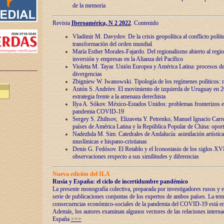
de la memoria
Revista
Iberoamérica, N 2 2022
. Contenido
Vladímir M. Davydov. De la crisis geopolítica al conflicto polític
transformación del orden mundial
María Esther Morales-Fajardo. Del regionalismo abierto al regio
inversión y empresas en la Alianza del Pacífico
Violetta M. Tayar. Unión Europea y América Latina: procesos d
divergencias
Zbigniew W. Iwanowski. Tipología de los regímenes políticos: m
Antón S. Andréev. El movimiento de izquierda de Uruguay en 2
estrategia frente a la amenaza derechista
Ilya A. Sókov. México-Estados Unidos: problemas fronterizos en
pandemia COVID-19
Sergey S. Zhiltsov, Elizaveta Y. Petrenko, Manuel Ignacio Carre
países de América Latina y la República Popular de China: oport
Nadezhda M. Sim. Catedrales de Andalucía: asimilación artística
muslímicas e hispano-cristianas
Denis G. Fedósov. El Retablo y el Iconostasio de los siglos X
observaciones respecto a sus similitudes y diferencias
Nueva edición del ILA
Rusia y España: el ciclo de incertidumbre pandémico
La presente monografía colectiva, preparada por investigadores rusos y e
serie de publicaciones conjuntas de los expertos de ambos países. La temá
consecuencias económico-sociales de la pandemia del COVID-19 está en e
Además, los autores examinan algunos vectores de las relaciones interna
España
>>>