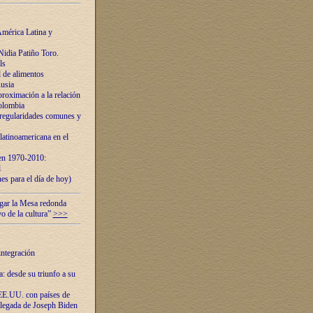
mérica Latina y
idia Patiño Toro.
ls
 de alimentos
usia
roximación a la relación
olombia
 regularidades comunes y
latinoamericana en el
 en 1970-2010:
l
es para el día de hoy)
ugar la Mesa redonda
vo de la cultura”
>>>
integración
 desde su triunfo a su
EE.UU. con países de
llegada de Joseph Biden