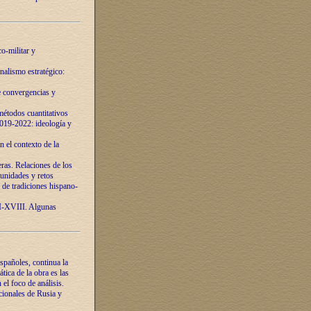
o-militar y
nalismo estratégico:
e convergencias y
étodos cuantitativos
019-2022: ideología y
 el contexto de la
ras. Relaciones de los
unidades y retos
 de tradiciones hispano-
VI-XVIII. Algunas
spañoles, continua la
tica de la obra es las
l foco de análisis.
cionales de Rusia y