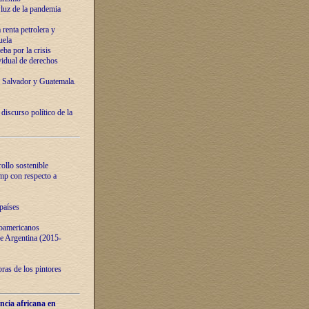
luz de la pandemia
renta petrolera y
uela
ba por la crisis
vidual de derechos
l Salvador y Guatemala.
curso político de la
ollo sostenible
ump con respecto a
países
noamericanos
 de Argentina (2015-
ras de los pintores
ncia africana en