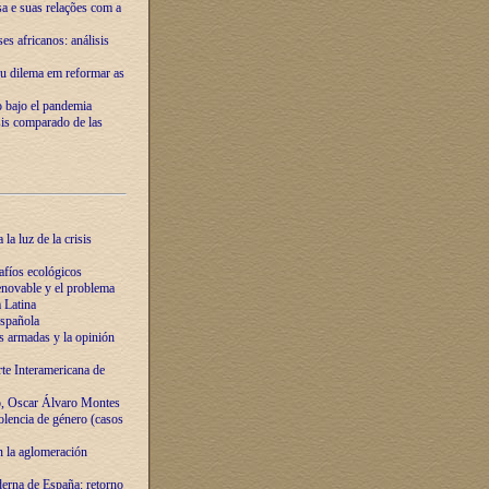
ssa e suas relações com a
es africanos: análisis
eu dilema em reformar as
o bajo el pandemia
sis comparado de las
la luz de la crisis
afíos ecológicos
novable y el problema
 Latina
española
s armadas y la opinión
te Interamericana de
o, Oscar Álvaro Montes
olencia de género (casos
n la aglomeración
erna de España: retorno