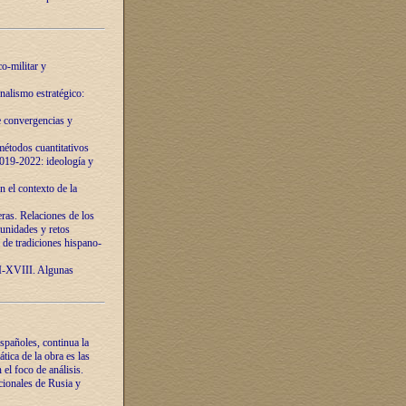
o-militar y
nalismo estratégico:
e convergencias y
étodos cuantitativos
019-2022: ideología y
 el contexto de la
ras. Relaciones de los
unidades y retos
 de tradiciones hispano-
VI-XVIII. Algunas
spañoles, continua la
tica de la obra es las
l foco de análisis.
cionales de Rusia y