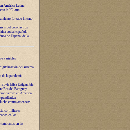
 en América Latina
ara la “Cuarta
amiento forzado interno
risis del coronavirus
ítica social española
nea de España: de la
re variables
igitalización del sistema
o de la pandemia
Silvia Elisa Estigarribia
entífica del Paraguay
ación verde” en América
ostpandémica
lucha contra amenazas
ívico-militares
anos en las
olombianos en las