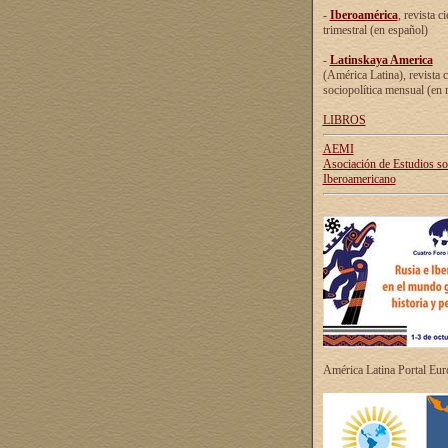
-
Iberoamérica
, revista ci
trimestral (en español)
-
Latinskaya America
(América Latina), revista c
sociopolítica mensual (en 
LIBROS
AEMI
Asociación de Estudios s
Iberoamericano
América Latina Portal Eu