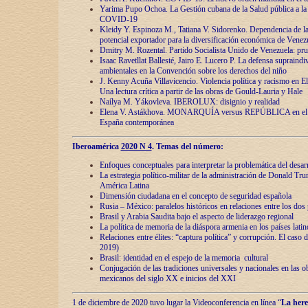
Yarima Pupo Ochoa. La Gestión cubana de la Salud pública a la 
COVID-19
Kleidy Y. Espinoza M., Tatiana V. Sidorenko. Dependencia de la 
potencial exportador para la diversificación económica de Venez
Dmitry M. Rozental. Partido Socialista Unido de Venezuela: prue
Isaac Ravetllat Ballesté, Jairo E. Lucero P. La defensa supraindi
ambientales en la Convención sobre los derechos del niño
J. Kenny Acuña Villavicencio. Violencia política y racismo en E
Una lectura crítica a partir de las obras de Gould-Lauria y Hale
Naílya M. Yákovleva. IBEROLUX: disignio y realidad
Elena V. Astákhova. MONARQUÍA versus REPÚBLICA en el dis
España contemporánea
Iberoamérica
2020 N 4
. Temas del número:
Enfoques conceptuales para interpretar la problemática del desarr
La estrategia político-militar de la administración de Donald Tr
América Latina
Dimensión ciudadana en el concepto de seguridad española
Rusia – México: paralelos históricos en relaciones entre los dos 
Brasil y Arabia Saudita bajo el aspecto de liderazgo regional
La política de memoria de la diáspora armenia en los países lati
Relaciones entre élites: “captura política” y corrupción. El caso
2019)
Brasil: identidad en el espejo de la memoria cultural
Conjugación de las tradiciones universales y nacionales en las ob
mexicanos del siglo XX e inicios del XXI
1 de diciembre de 2020 tuvo lugar la Videoconferencia en línea “
La here