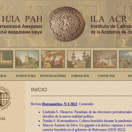
ERAL
ESTRUCTURA
INVESTIGACIÓNES
FORMACIÓN
CONTACTOS
MA
INICIO
Revista
Iberoamérica, N 4 2022
. Contenido
Liudmila S. Okuneva. Paradojas de las elecciones presidenciales
desafíos de la nueva realidad política
IAL
Natalia S. Konstantínova. Cultura brasileña durante la pandemia
Marcos Antonio da Silva. Un gigante a la deriva: rupturas y retro
exterior brasileña en el gobierno de Bolsonaro (2019-2022)