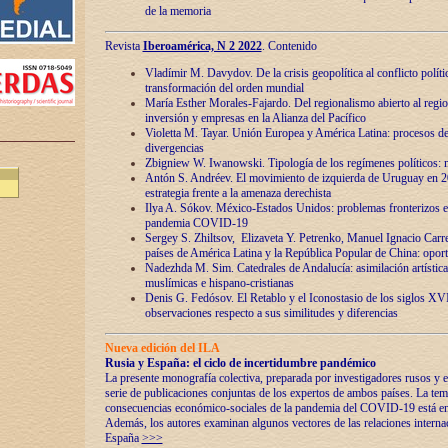
de la memoria
Revista
Iberoamérica, N 2 2022
. Contenido
Vladímir M. Davydov. De la crisis geopolítica al conflicto polític
transformación del orden mundial
María Esther Morales-Fajardo. Del regionalismo abierto al regio
inversión y empresas en la Alianza del Pacífico
Violetta M. Tayar. Unión Europea y América Latina: procesos d
divergencias
Zbigniew W. Iwanowski. Tipología de los regímenes políticos: m
Antón S. Andréev. El movimiento de izquierda de Uruguay en 2
estrategia frente a la amenaza derechista
Ilya A. Sókov. México-Estados Unidos: problemas fronterizos en
pandemia COVID-19
Sergey S. Zhiltsov, Elizaveta Y. Petrenko, Manuel Ignacio Carre
países de América Latina y la República Popular de China: oport
Nadezhda M. Sim. Catedrales de Andalucía: asimilación artística
muslímicas e hispano-cristianas
Denis G. Fedósov. El Retablo y el Iconostasio de los siglos X
observaciones respecto a sus similitudes y diferencias
Nueva edición del ILA
Rusia y España: el ciclo de incertidumbre pandémico
La presente monografía colectiva, preparada por investigadores rusos y e
serie de publicaciones conjuntas de los expertos de ambos países. La temá
consecuencias económico-sociales de la pandemia del COVID-19 está en e
Además, los autores examinan algunos vectores de las relaciones interna
España
>>>