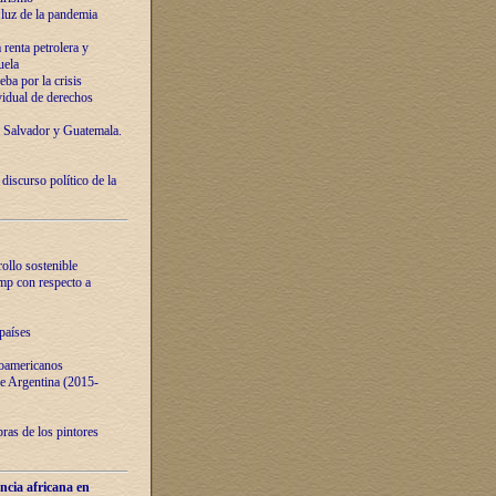
luz de la pandemia
renta petrolera y
uela
ba por la crisis
vidual de derechos
l Salvador y Guatemala.
curso político de la
ollo sostenible
ump con respecto a
países
noamericanos
 de Argentina (2015-
ras de los pintores
ncia africana en