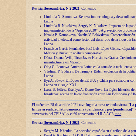
Revista
Iberoamérica, N 2 2021
. Contenido
Liudmila N. Símonova. Renovaciόn tecnolόgica y desarrollo s
Latina
Liudmila B. Nikoláeva, Sergéy K. Nikoláev. Impacto de la pand
implementaciόn de la “Agenda 2030”: ¿Agravaciόn de problemas 
Natalia P. Kononkova, Natalia V. Polávskaya. Comercializaciόn 
actividad intelectual como factor del desarrollo de la industria 
Latina
Francisco García Fernández, José Luis López Gómez. Capacida
México y Rusia: un análisis comparativo
Dánae Duana Ávila, Tirso Javier Hernández Gracia. Crecimiento 
manufacturera en México
Olga G. Leόnova. América Latina en la zona de la turbulencia pol
Vladímir P. Súdarev. De Trump a Biden: evoluciόn de la políti
Latina
Ilya A. Sόkov. Enfόques de EE.UU. y China para colaborar con 
Latina en el siglo XXI
Lázar S. Jéifets, Kseniya A. Konoválova. La lόgica histόrica de l
brasileñas: acerca de la confrontaciόn entre Jair Bolsonaro y Al
El miércoles 28 de abril de 2021 tuvo lugar la mesa redonda virtual “
La 
la nueva realidad latinoamericana (pandémica y postpandémica)
”,
aniversario del CEISAL y el 60 aniversario del ILA ACR
>>>
Revista
Iberoamérica, N 1 2021
. Contenido
Sergéy M. Khenkin. La sociedad española en el reflejo de la pa
Pável A. Kuchínov. COVID-19: El nuevo orden mundial en el t