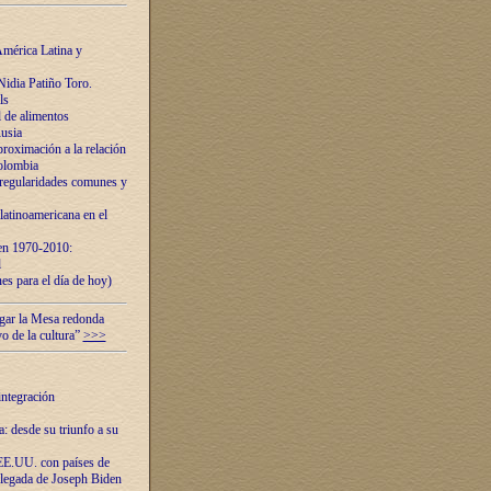
mérica Latina y
idia Patiño Toro.
ls
 de alimentos
usia
roximación a la relación
olombia
 regularidades comunes y
latinoamericana en el
 en 1970-2010:
l
es para el día de hoy)
ugar la Mesa redonda
vo de la cultura”
>>>
integración
 desde su triunfo a su
EE.UU. con países de
llegada de Joseph Biden