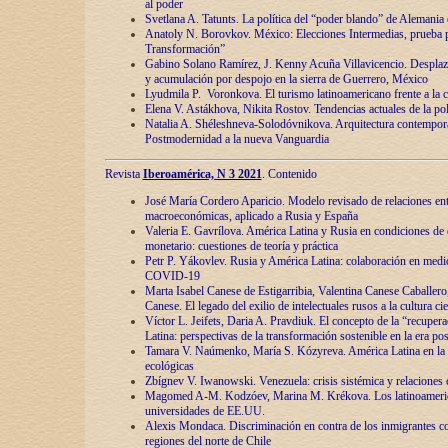
al poder
Svetlana A. Tatunts. La política del “poder blando” de Alemania
Anatoly N. Borovkov. México: Elecciones Intermedias, prueba p
Transformación”
Gabino Solano Ramírez, J. Kenny Acuña Villavicencio. Desplaz
y acumulación por despojo en la sierra de Guerrero, México
Lyudmila P. Voronkova. El turismo latinoamericano frente a la c
Elena V. Astákhova, Nikita Rostov. Tendencias actuales de la pol
Natalia A. Shéleshneva-Solodóvnikova. Arquitectura contemporá
Postmodernidad a la nueva Vanguardia
Revista
Iberoamérica, N 3 2021
. Contenido
José María Cordero Aparicio. Modelo revisado de relaciones ent
macroeconómicas, aplicado a Rusia y España
Valeria E. Gavrílova. América Latina y Rusia en condiciones de d
monetario: cuestiones de teoría y práctica
Petr P. Yákovlev. Rusia y América Latina: colaboración en medi
COVID-19
Marta Isabel Canese de Estigarribia, Valentina Canese Caballero, 
Canese. El legado del exilio de intelectuales rusos a la cultura ci
Víctor L. Jeifets, Daria A. Pravdiuk. El concepto de la “recuper
Latina: perspectivas de la transformación sostenible en la era p
Tamara V. Naúmenko, María S. Kózyreva. América Latina en la 
ecológicas
Zbígnev V. Iwanowski. Venezuela: crisis sistémica y relaciones c
Magomed A-M. Kodzóev, Marina M. Krékova. Los latinoameric
universidades de EE.UU.
Alexis Mondaca. Discriminación en contra de los inmigrantes c
regiones del norte de Chile