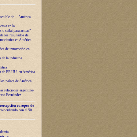
ostenible de América
emia en la
o señal para actuar?
de los resultados de
farmacéutica en América
des de innovaciόn en
de la industria
ítica
ca de EE.UU. en América
los países de Amèrica
as relaciones argentino-
berto Fernández
percepción europea de
 coincidiendo con el 50
ndemia
urismo