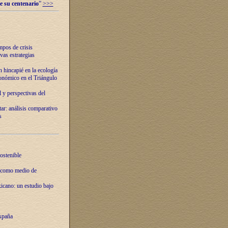
e su centenario
”
>>>
mpos de crisis
vas estrategias
 hincapié en la ecología
onómico en el Triángulo
 y perspectivas del
tar: análisis comparativo
s
ostenible
 como medio de
xicano: un estudio bajo
spaña