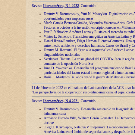
Revista
Iberoamérica, N 1 2022
. Contenido
Dmitriy V. Razumovskiy, Yuri N. Moseykin. Digitalización en A
oportunidades para empresas rusas
María Camila Bermeo-Giraldo, Alejandro Valencia-Arias, Orfa N
Factores asociados a la inversión en criptomonedas en Millennia
Petr P. Yákovlev. América Latina y Rusia en el mercado mundial
Víktor L. Seménov. Transición energética en América Latina y R
Daniel Rivas-Ramírez, Edgar Hernan Fuentes-Contreras. Una ap
entre medio ambiente y derechos humanos. Casos de Brasil y C
Dmitry M. Rozental. El “giro a la izquierda” en América Latina:
singularidades nacionales
SvetlanaA. Tatunts. La crisis global del COVID-19 en la región 
contexto de la oposición Norte-Sur
Irina D. Yakovenko. Desarrollo del programa nuclear de Brasil
particularidades del factor estatal interno, regional e internaciona
Borís F. Martynov. 40 años desde la guerra de Malvinas (leccion
11 de febrero de 2022 en el Instituto de Latinoamérica de la ACR tuvo l
“Las perspectivas de la cooperación ruso-latinoamericana: el papel creati
Revista
Iberoamérica, N 4 2021
. Contenido
Dmitriy V. Razumovskiy. Desarrollo sostenible en la agenda de 
latinoamericana
Armando Estrada Villa, William Cerón Gonsalez. La Democracia:
declive
Oleg O. Krivolápov, Nataliya V. Stepánova. La cooperación de 
América Latina en el ámbito de seguridad antes y después de la 