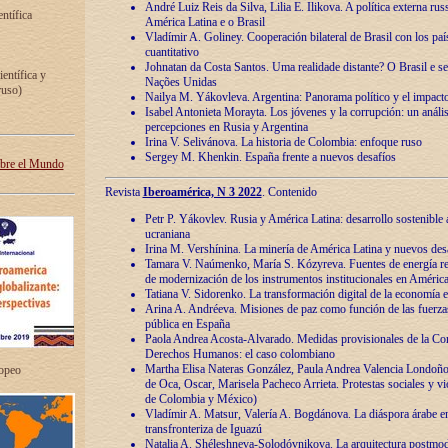
André Luiz Reis da Silva, Lilia E. Ilikova. A política externa ru
entífica
América Latina e o Brasil
Vladímir A. Goliney. Cooperación bilateral de Brasil con los país
cuantitativo
Johnatan da Costa Santos. Uma realidade distante? O Brasil e s
ientífica y
Nações Unidas
ruso)
Nailya M. Yákovleva. Argentina: Panorama político y el impact
Isabel Antonieta Morayta. Los jóvenes y la corrupción: un análi
percepciones en Rusia y Argentina
Irina V. Selivánova. La historia de Colombia: enfoque ruso
Sergey M. Khenkin. España frente a nuevos desafíos
obre el Mundo
Revista
Iberoamérica, N 3 2022
. Contenido
Petr P. Yákovlev. Rusia y América Latina: desarrollo sostenible a 
ucraniana
Irina M. Vershínina. La minería de América Latina y nuevos des
Tamara V. Naúmenko, María S. Kózyreva. Fuentes de energía re
de modernización de los instrumentos institucionales en América
Tatiana V. Sidorenko. La transformación digital de la economía 
Arina A. Andréeva. Misiones de paz como función de las fuerza
pública en España
Paola Andrea Acosta-Alvarado. Medidas provisionales de la Cor
Derechos Humanos: el caso colombiano
Martha Elisa Nateras González, Paula Andrea Valencia Londoñ
ropeo
de Oca, Oscar, Marisela Pacheco Arrieta. Protestas sociales y vi
de Colombia y México)
Vladímir A. Matsur, Valería A. Bogdánova. La diáspora árabe e
transfronteriza de Iguazú
Natalia A. Shéleshneva-Solodóvnikova. La arquitectura postmod