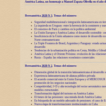
América Latina, un homenaje a Manuel Zapata Olivella en el año d
Iberoamérica
2020 N 3
.
Temas del número:
Seguridad multidimensional e integración latinoamericana en tie
La izquierda en Uruguay: entre la herencia de lа comintern y nue
El consenso de París y cambios en la política ambiental
La Unión Europea y América Latina: el desarrollo sostenible con
Insuficiencia de la Unión aduanera como motor de desarrollo ec
Norte centroamericano
La Triple Frontera de Brasil, Argentina y Paraguay: estado actual
desarrollo
Tendencias de la urbanización política en Ceuta, Melilla y Gibral
América Latina y el Oriente Próximo: evolución de las relacione
Rusia – España: las relaciones económico-comerciales
Iberoamérica
2020 N 2
.
Temas del número:
Dimensión global de la transición latinoamericana al desarrollo s
Experiencia latinoamericana de alianza público-privada
El acuerdo comercial entre la Unión Europea y el MERCOSUR
promoción de los negocios nacionales
Competitividad, I+D y alta tecnología del sector aeronáutico me
modelos estructurales
Transformación digital del turismo en América Latina
El futuro de las pensiones: una mirada desde América Latina
En búsqueda de un modelo adecuado de pensiones: el caso de E
Nueva etapa de transformaciones institucionales en Cuba