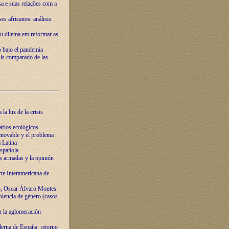
ssa e suas relações com a
es africanos: análisis
eu dilema em reformar as
o bajo el pandemia
sis comparado de las
la luz de la crisis
afíos ecológicos
novable y el problema
 Latina
española
s armadas y la opinión
te Interamericana de
o, Oscar Álvaro Montes
olencia de género (casos
n la aglomeración
erna de España: retorno