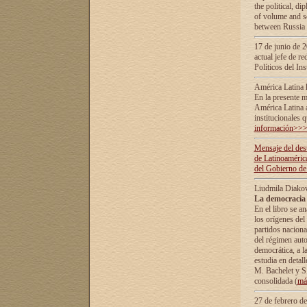
the political, d
of volume and sc
between Russia 
17 de junio de 2
actual jefe de r
Políticos del In
América Latina 
En la presente m
América Latina 
institucionales 
información>>
Mensaje del dest
de Latinoaméric
del Gobierno de
Liudmila Diako
La democracia 
En el libro se a
los orígenes del 
partidos naciona
del régimen auto
democrática, а l
estudia en detall
М. Bachelet у S.
consolidada (
má
27 de febrero d