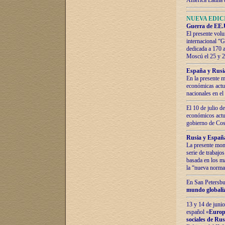
América Latina 
NUEVA EDICI
Guerra de EE.U
El presente volu
internacional “
dedicada a 170 
Moscú el 25 y 
España y Rusia:
En la presente m
económicas actua
nacionales en el
El 10 de julio d
económicos actua
gobierno de Cost
Rusia y España
La presente mono
serie de trabajo
basada en los ma
la “nueva norma
En San Petersbur
mundo globaliza
13 y 14 de junio
español «
Europa
sociales de Ru