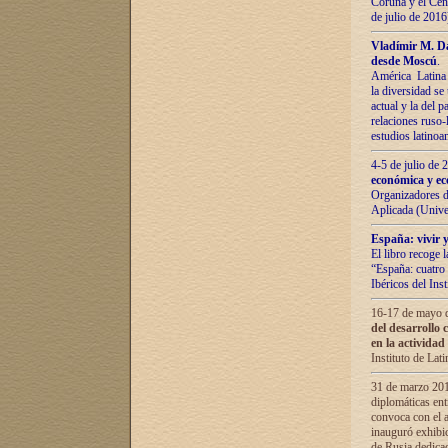
Coruña y el Cent
de julio de 201
Vladímir М. Da
desde Moscú
.
América Latina 
la diversidad se 
actual у lа del p
relaciones ruso-
estudios latino
4-5 de julio de
económica y ec
Organizadores d
Aplicada (Univ
España: vivir y
El libro recoge 
“España: cuatro 
Ibéricos del In
16-17 de mayo d
del desarrollo 
en la actividad
Instituto de La
31 de marzo 2016
diplomáticas en
convoca con el a
inauguró exhibi
de Rusia dedica