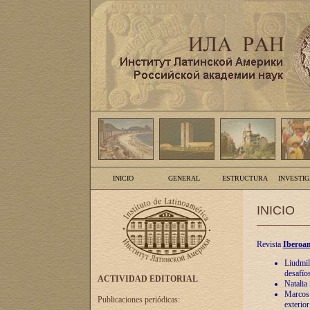
INICIO
GENERAL
ESTRUCTURA
INVESTI
INICIO
Revista
Iberoam
Liudmil
desafíos
ACTIVIDAD EDITORIAL
Natalia
Marcos A
Publicaciones periódicas:
exterio