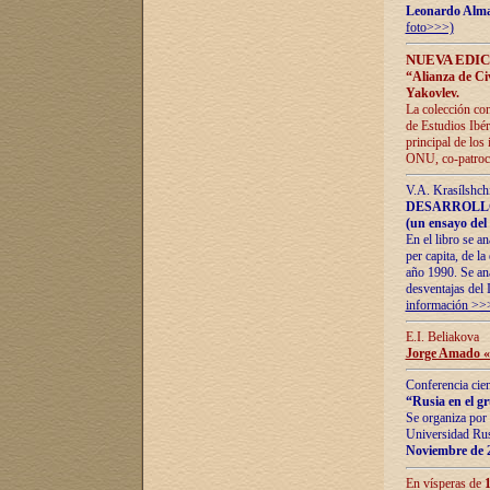
Leonardo Alm
foto>>>)
NUEVA EDIC
“Alianza de Civi
Yakovlev.
La colección con
de Estudios Ibér
principal de los
ONU, co-patroci
V.A. Krasílshch
DESARROLLO
(un ensayo del 
En el libro se a
per capita, de l
año 1990. Se ana
desventajas del 
información >>
E.I. Beliakova
Jorge Amado «r
Conferencia cien
“Rusia en el g
Se organiza por 
Universidad Rus
Noviembre de 
En vísperas de
1