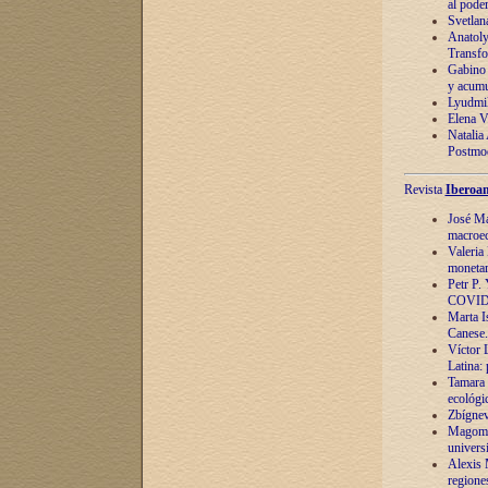
al pode
Svetlan
Anatoly
Transfo
Gabino 
y acumu
Lyudmil
Elena V.
Natalia
Postmod
Revista
Iberoam
José Ma
macroec
Valeria
monetari
Petr P.
COVID
Marta Is
Canese. 
Víctor 
Latina:
Tamara 
ecológi
Zbígnev
Magomed
univers
Alexis 
regiones