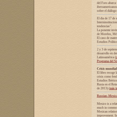
del Foro abarca 
iberoamericanos 
sobre el diálogo 
El dia de 17 de 
Interninstitucio
tendencias”.
La ponente inv
de Morelos, Méx
El caso de mate
Estudios Polític
2 y 3 de septie
desarrollo en de
Latinoamérica (
Programa del S
Crisis mundial
El libro recoge 
crisis como fen
Estudios Ibérico
Rusia en el Rei
de 2013) (
más i
Russian–Mexican
Mexico is a rela
much in common i
Mexican relation
improvement. In 