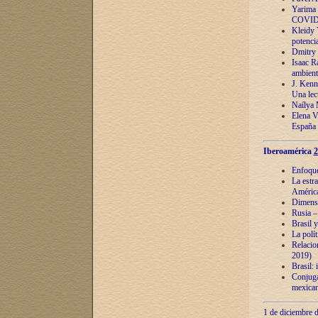
Yarima 
COVID
Kleidy 
potenci
Dmitry 
Isaac Ra
ambient
J. Kenn
Una lect
Naílya 
Elena 
España
Iberoamérica
2
Enfoques
La estr
América
Dimensi
Rusia – 
Brasil y
La polí
Relacion
2019)
Brasil: 
Conjugac
mexican
1 de diciembre d