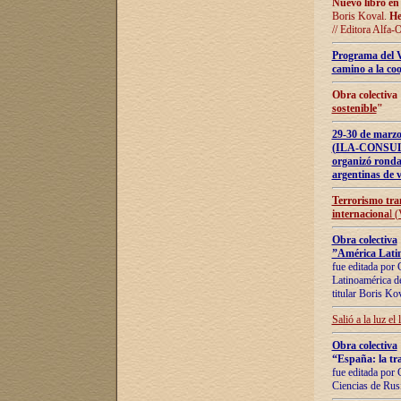
Nuevo libro en
Boris Koval.
He
// Editora Alfa-
Programa del 
camino a la coo
Obra colectiva
sostenible
"
29-30 de ma
(ILA-CONSULT
organizó ronda
argentinas de v
Terrorismo tra
internaciona
l 
Obra colectiva
”América Latin
fue editada por 
Latinoamérica de
titular Boris Ko
Salió a la luz el
Obra colectiva
“España: la tra
fue editada por 
Ciencias de Rus