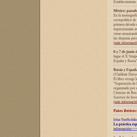
Establecimiento
México: parado
En la monografía
sociopolítico de
primera década d
impresionante a
viene arrastrand
las disputas pe
(
más informaci
6 y 7 de junio 
lugar el X Simp
España y Rusia"
Rusia y España 
(Vladímir Davyd
El libro recoge 
“Superación de l
organizado por e
Ciencias de Rus
Surerior de Inve
(
más informaci
Países ibéricos
Irina Sinélschik
La práctica esp
información>>