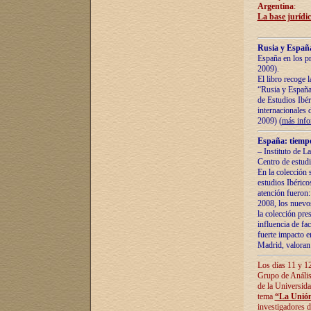
Argentina
:
La base jurídic
Rusia y España
España en los pr
2009).
El libro recoge 
“Rusia y España 
de Estudios Ibér
internacionales 
2009) (
más inf
España: tiempo
– Instituto de L
Centro de estud
En la colección 
estudios Ibérico
atención fueron:
2008, los nuevos
la colección pre
influencia de fac
fuerte impacto en
Madrid, valoran 
Los días 11 y 12
Grupo de Anális
de la Universida
tema
“La Unión
investigadores d