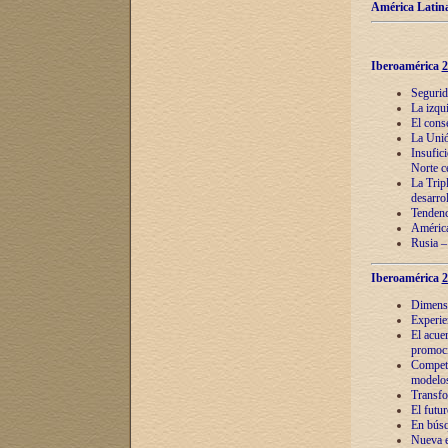
América Latina
Iberoamérica
2
Segurid
La izqu
El cons
La Unió
Insufic
Norte c
La Tripl
desarro
Tendenci
América
Rusia –
Iberoamérica
2
Dimensió
Experie
El acue
promoci
Competi
modelos
Transfo
El futu
En búsq
Nueva e