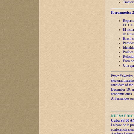
Tradici
Iberoamérica
2
Repercu
EE.UU
El sist
de Rusi
Brasil 
Partidos
Identida
Polític
Relacio
Foro de
Una apr
Pyotr Yakovlev,
electoral marath
candidate of the
December 10, and
economic ones. C
A.Fernandez on t
NUEVA EDICI
Cuba Sí! 60 Añ
La base de la pr
conferencia cien