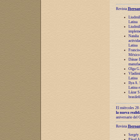
Revista
Iberoam
Liudmil
Latina
Liudmil
impleme
Natalia
activida
Latina
Francis
México 
Dánae D
manufac
Olga G.
Vladími
Latina
Ilya A.
Latina 
Lázar S.
brasile
El miércoles 28 
la nueva reali
aniversario del
Revista
Iberoam
Sergéy 
Pável A