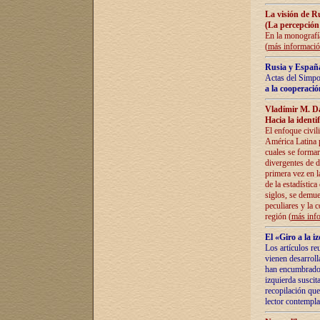
La visión de R
(La percepción
En la monografía
(
más informaci
Rusia y España
Actas del Simpo
a la cooperació
Vladímir M. D
Hacia la identi
El enfoque civil
América Latina pa
cuales se formar
divergentes de d
primera vez en l
de la estadística
siglos, se demue
peculiares y la 
región (
más inf
El «Giro a la 
Los artículos re
vienen desarroll
han encumbrado e
izquierda suscita
recopilación que
lector contempla