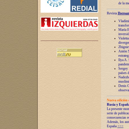
de la m
Revista
Iberoam
Vladímir
transfo
María E
inversi
Violett
diverge
Zbignie
Antón S
estrateg
Ilya A.
pandem
Sergey 
países 
Nadezhd
muslími
Denis G
observac
Nueva edición 
Rusia y España
La presente mono
serie de publica
consecuencias e
Además, los auto
España
>>>