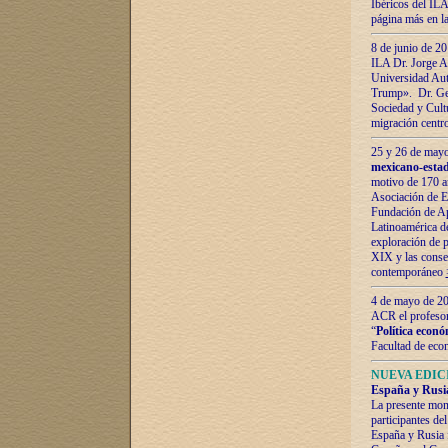
Ibéricos del ILA
página más en la
8 de junio de 20
ILA Dr. Jorge Al
Universidad Aut
Trump». Dr. Ger
Sociedad y Cultu
migración centr
25 y 26 de mayo 
mexicano-estad
motivo de 170 a
Asociación de E
Fundación de Ap
Latinoamérica d
exploración de p
XIX y las consec
contemporáneo
4 de mayo de 201
ACR el profeso
“
Política econó
Facultad de eco
NUEVA EDICI
España y Rusia 
La presente mono
participantes d
España y Rusia f