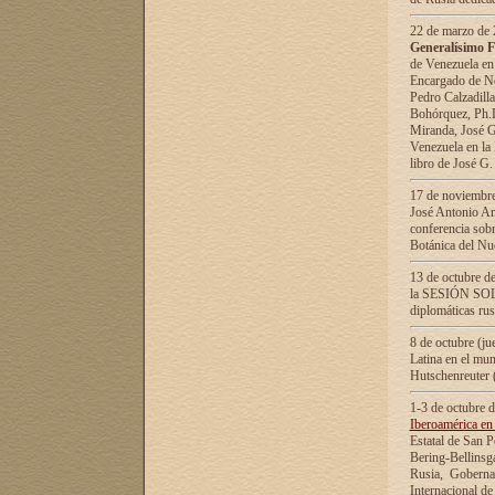
22 de marzo de 2
Generalísimo F
de Venezuela en
Encargado de Neg
Pedro Calzadilla
Bohórquez, Ph.D.
Miranda, José G
Venezuela en la 
libro de José G
17 de noviembre
José Antonio Am
conferencia sobr
Botánica del Nu
13 de octubre de
la SESIÓN SOLEM
diplomáticas rus
8 de octubre (j
Latina en el mun
Hutschenreuter 
1-3 de octubre 
Iberoamérica en 
Estatal de San P
Bering-Bellinsg
Rusia, Gobernac
Internacional de