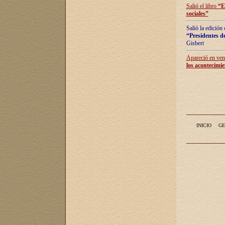
Salió el libro
“
E
sociales
”
Salió la edición
“Presidentes de
Gisbert
Apareció en vent
los acontecimie
INICIO
GE