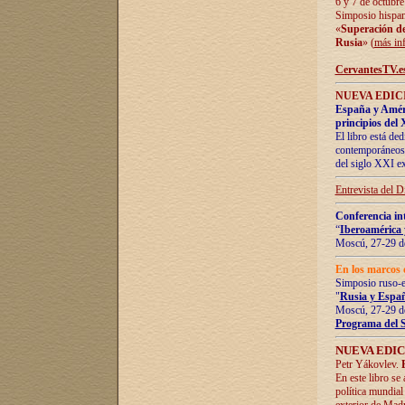
6 y 7 de octubre
Simposio hispan
«
Superación de 
Rusia
» (
más in
CervantesTV.e
NUEVA EDICI
España y Améric
principios del 
El libro está de
contemporáneos -
del siglo XXI ex
Entrevista del 
Conferencia in
“
Iberoamérica 
Moscú, 27-29 de
En los marcos 
Simposio ruso-
"
Rusia y Españ
Moscú, 27-29 de
Programa del 
NUEVA EDIC
Petr Yákovlev.
En este libro se
política mundial