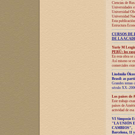
Ciencias de Rus
Universidades e
Universidad Obe
Universidad Na
Esta publicación
Estructura Econ
CURSOS DE 
DE LA ACAD
Yuriy M Lezgi
PERÚ: los rasg
En esta obra se 
Así mismo se est
comerciales exte
Liudmila Ókun
Brasil: as part
Grandes temas da
século XX–2006
Los países de 
Este trabajo exa
países de Améric
actividad de esa
VI Simposio E
"LA UNIÓN 
CAMBIOS"
,
Barcelona, 11 y