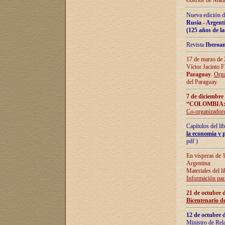
exterior de Madr
Nueva edición d
Rusia - Argent
(125 años de la
Revista
Iberoa
17 de marzo de 2
Víctor Jacinto 
Paraguay
.
Orga
del Paraguay.
7 de diciembre
“COLOMBIA:
Co-organizador
Capítulos del l
la economía y p
pdf )
En vísperas de 1
Argentina:
Materiales del li
Información para
21 de octubre 
Bicentenario d
12 de octubre 
Ministro de Rel