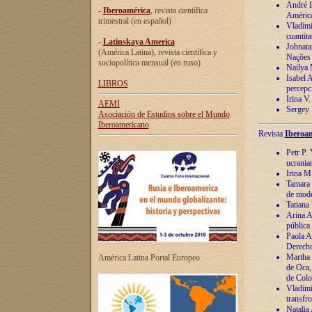
André Lu
-
Iberoamérica
, revista científica
América
trimestral (en español)
Vladímir
cuantita
-
Latinskaya America
Johnata
(América Latina), revista científica y
Nações
sociopolítica mensual (en ruso)
Nailya 
Isabel 
LIBROS
percepc
Irina V
AEMI
Sergey 
Asociación de Estudios sobre el Mundo
Iberoamericano
Revista
Iberoam
Petr P. 
ucrania
Irina M
Tamara 
de mode
Tatiana
Arina A
pública
Paola A
Derecho
Martha 
América Latina Portal Europeo
de Oca,
de Colo
Vladími
transfro
Natalia