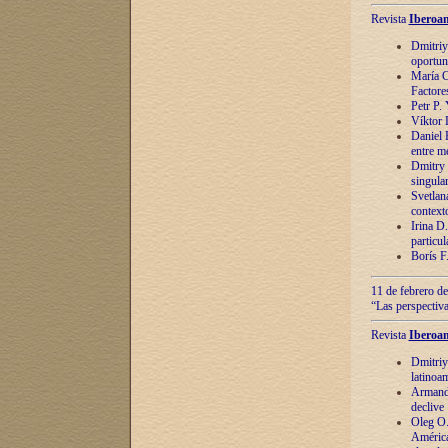
Revista
Iberoam
Dmitriy
oportun
María C
Factore
Petr P.
Víktor 
Daniel 
entre m
Dmitry 
singula
Svetlan
context
Irina D
particul
Borís F
11 de febrero de
“Las perspectiva
Revista
Iberoam
Dmitriy
latinoa
Armando
declive
Oleg O.
América