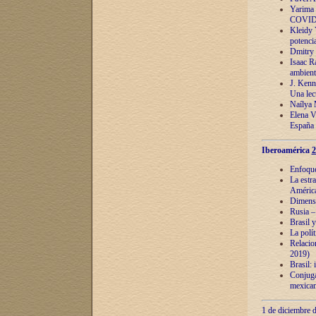
Yarima 
COVID
Kleidy 
potenci
Dmitry 
Isaac Ra
ambient
J. Kenn
Una lect
Naílya 
Elena 
España
Iberoamérica
2
Enfoques
La estr
América
Dimensi
Rusia – 
Brasil y
La polí
Relacion
2019)
Brasil: 
Conjugac
mexican
1 de diciembre d