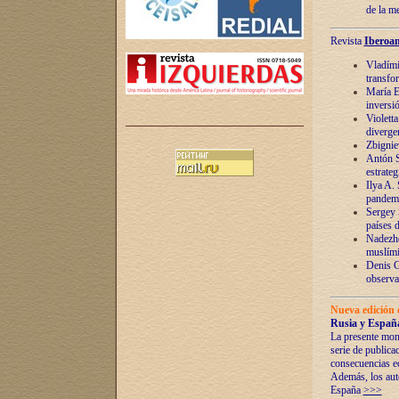
de la m
Revista
Iberoam
Vladímir
transfo
María E
inversi
Violett
diverge
Zbignie
Antón S
estrateg
Ilya A.
pandem
Sergey 
países 
Nadezhd
muslími
Denis G
observac
Nueva edición 
Rusia y España
La presente mono
serie de publica
consecuencias e
Además, los auto
España
>>>