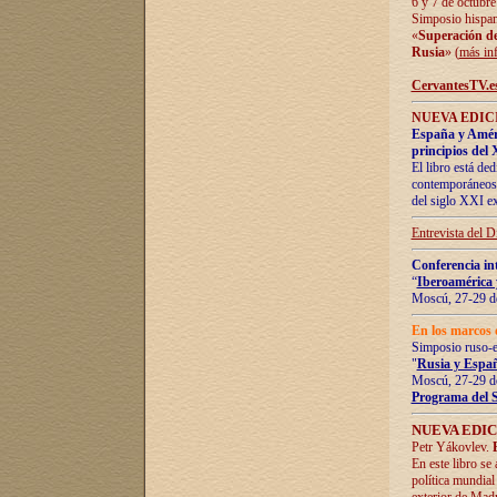
6 y 7 de octubre
Simposio hispan
«
Superación de 
Rusia
» (
más in
CervantesTV.e
NUEVA EDICI
España y Améric
principios del 
El libro está de
contemporáneos -
del siglo XXI ex
Entrevista del 
Conferencia in
“
Iberoamérica 
Moscú, 27-29 de
En los marcos 
Simposio ruso-
"
Rusia y Españ
Moscú, 27-29 de
Programa del 
NUEVA EDIC
Petr Yákovlev.
En este libro se
política mundial