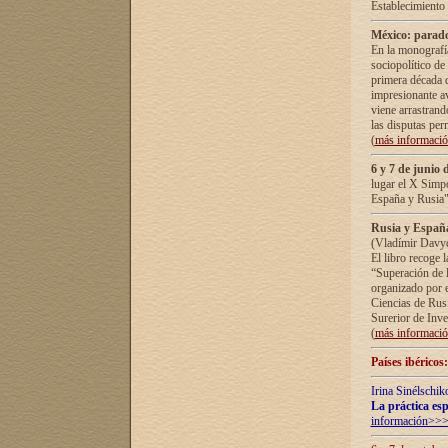
Establecimiento
México: parado
En la monografía
sociopolítico de
primera década d
impresionante a
viene arrastrand
las disputas pe
(
más informaci
6 y 7 de junio 
lugar el X Simp
España y Rusia"
Rusia y España 
(Vladímir Davyd
El libro recoge 
“Superación de l
organizado por e
Ciencias de Rus
Surerior de Inve
(
más informaci
Países ibéricos
Irina Sinélschik
La práctica esp
información>>