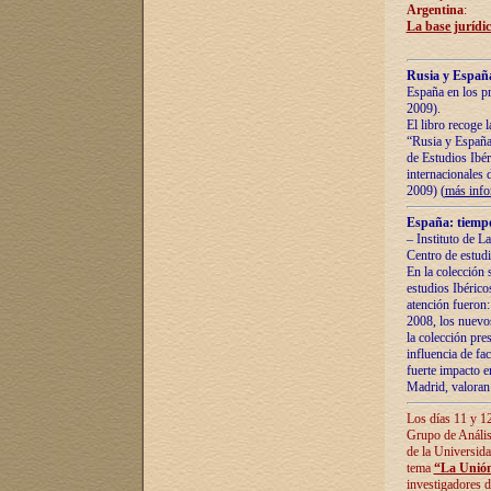
Argentina
:
La base jurídic
Rusia y España
España en los pr
2009).
El libro recoge 
“Rusia y España 
de Estudios Ibér
internacionales 
2009) (
más inf
España: tiempo
– Instituto de L
Centro de estud
En la colección 
estudios Ibérico
atención fueron:
2008, los nuevos
la colección pre
influencia de fac
fuerte impacto en
Madrid, valoran 
Los días 11 y 12
Grupo de Anális
de la Universida
tema
“La Unión
investigadores d