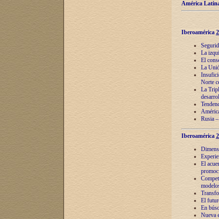
América Latina
Iberoamérica
2
Segurid
La izqu
El cons
La Unió
Insufic
Norte c
La Tripl
desarro
Tendenci
América
Rusia –
Iberoamérica
2
Dimensió
Experie
El acue
promoci
Competi
modelos
Transfo
El futu
En búsq
Nueva e