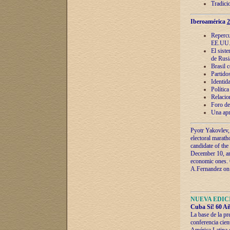
Tradici
Iberoamérica
2
Repercu
EE.UU
El sist
de Rusi
Brasil 
Partidos
Identida
Polític
Relacio
Foro de
Una apr
Pyotr Yakovlev,
electoral marath
candidate of the
December 10, and
economic ones. C
A.Fernandez on t
NUEVA EDICI
Cuba Sí! 60 Añ
La base de la pr
conferencia cien