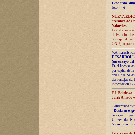
Leonardo Alm
foto>>>)
NUEVA EDIC
“Alianza de Civi
Yakovlev.
La colección con
de Estudios Ibér
principal de los
ONU, co-patroci
V.A. Krasílshch
DESARROLLO
(un ensayo del 
En el libro se a
per capita, de l
año 1990. Se ana
desventajas del 
información >>
E.I. Beliakova
Jorge Amado «r
Conferencia cien
“Rusia en el g
Se organiza por 
Universidad Rus
Noviembre de 
En vísperas de
1