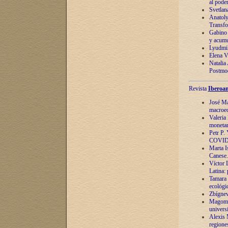
al pode
Svetlan
Anatoly
Transfo
Gabino 
y acumu
Lyudmil
Elena V.
Natalia
Postmod
Revista
Iberoam
José Ma
macroec
Valeria
monetari
Petr P.
COVID
Marta Is
Canese. 
Víctor 
Latina:
Tamara 
ecológi
Zbígnev
Magomed
univers
Alexis 
regiones