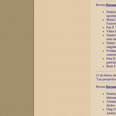
Revista
Iberoam
Dmitriy
oportun
María C
Factore
Petr P.
Víktor 
Daniel 
entre m
Dmitry 
singula
Svetlan
context
Irina D
particul
Borís F
11 de febrero de
“Las perspectiva
Revista
Iberoam
Dmitriy
latinoa
Armando
declive
Oleg O.
América