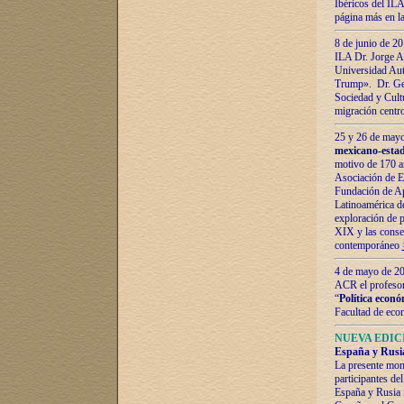
Ibéricos del ILA
página más en la
8 de junio de 20
ILA Dr. Jorge Al
Universidad Aut
Trump». Dr. Ger
Sociedad y Cultu
migración centr
25 y 26 de mayo 
mexicano-estad
motivo de 170 a
Asociación de E
Fundación de Ap
Latinoamérica d
exploración de p
XIX y las consec
contemporáneo
4 de mayo de 201
ACR el profeso
“
Política econó
Facultad de eco
NUEVA EDICI
España y Rusia 
La presente mono
participantes d
España y Rusia f