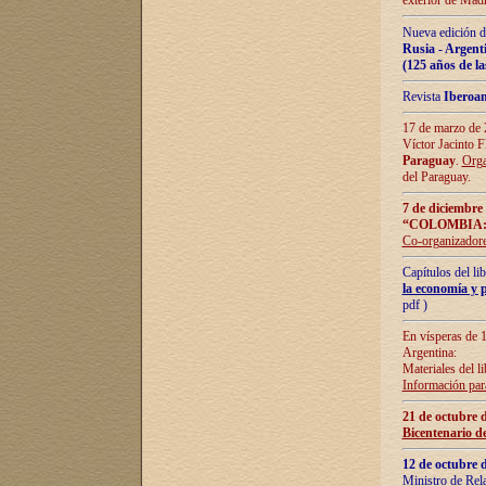
exterior de Madr
Nueva edición d
Rusia - Argent
(125 años de la
Revista
Iberoa
17 de marzo de 2
Víctor Jacinto 
Paraguay
.
Orga
del Paraguay.
7 de diciembre
“COLOMBIA:
Co-organizador
Capítulos del l
la economía y p
pdf )
En vísperas de 1
Argentina:
Materiales del li
Información para
21 de octubre 
Bicentenario d
12 de octubre 
Ministro de Rel