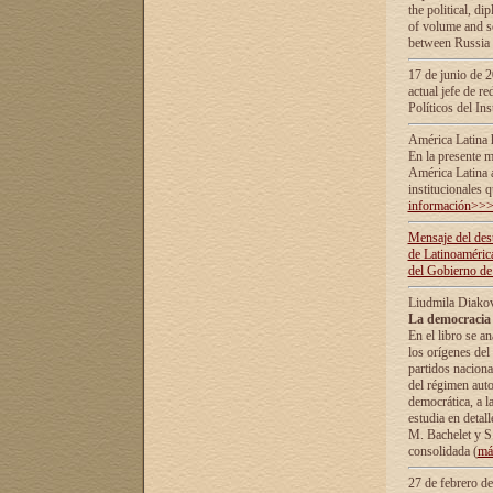
the political, d
of volume and sc
between Russia 
17 de junio de 2
actual jefe de r
Políticos del In
América Latina 
En la presente m
América Latina 
institucionales 
información>>
Mensaje del dest
de Latinoaméric
del Gobierno de
Liudmila Diako
La democracia 
En el libro se a
los orígenes del 
partidos naciona
del régimen auto
democrática, а l
estudia en detall
М. Bachelet у S.
consolidada (
má
27 de febrero d