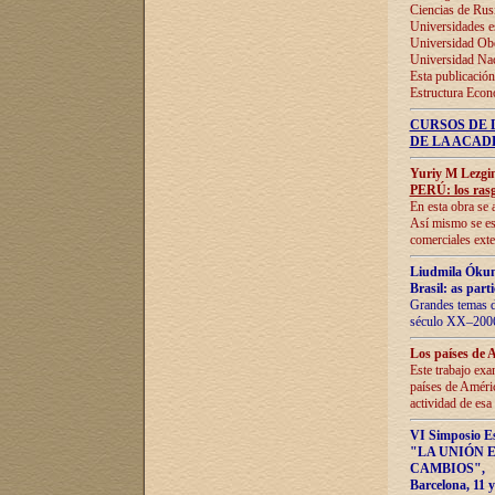
Ciencias de Rus
Universidades e
Universidad Obe
Universidad Na
Esta publicación
Estructura Econ
CURSOS DE 
DE LA ACAD
Yuriy M Lezgi
PERÚ: los rasg
En esta obra se 
Así mismo se est
comerciales exte
Liudmila Ókun
Brasil: as part
Grandes temas da
século XX–2006
Los países de 
Este trabajo exa
países de Améric
actividad de esa
VI Simposio E
"LA UNIÓN 
CAMBIOS"
,
Barcelona, 11 y