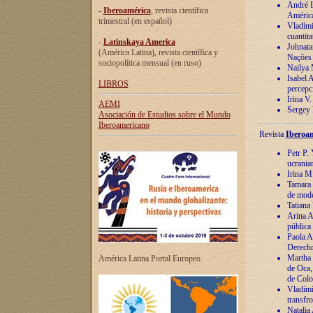
André Lu
-
Iberoamérica
, revista científica
América
trimestral (en español)
Vladímir
cuantita
-
Latinskaya America
Johnata
(América Latina), revista científica y
Nações
sociopolítica mensual (en ruso)
Nailya 
Isabel 
LIBROS
percepc
Irina V
AEMI
Sergey 
Asociación de Estudios sobre el Mundo
Iberoamericano
Revista
Iberoam
Petr P. 
ucrania
Irina M
Tamara 
de mode
Tatiana
Arina A
pública
Paola A
Derecho
Martha 
América Latina Portal Europeo
de Oca,
de Colo
Vladími
transfro
Natalia