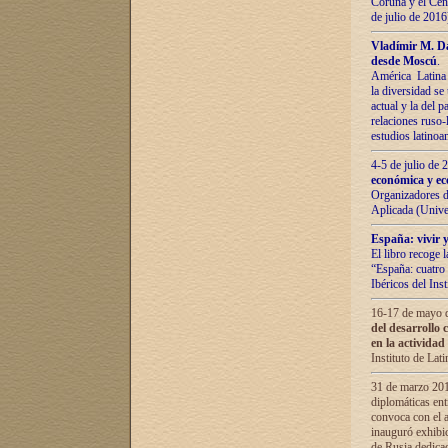
Coruña y el Cent
de julio de 201
Vladímir М. Da
desde Moscú
.
América Latina 
la diversidad se 
actual у lа del p
relaciones ruso-
estudios latino
4-5 de julio de
económica y ec
Organizadores d
Aplicada (Univ
España: vivir y
El libro recoge 
“España: cuatro 
Ibéricos del In
16-17 de mayo d
del desarrollo 
en la actividad
Instituto de La
31 de marzo 2016
diplomáticas en
convoca con el a
inauguró exhibi
de Rusia dedica