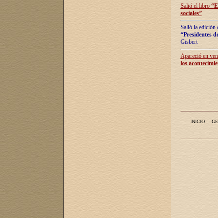
Salió el libro
“
E
sociales
”
Salió la edición
“Presidentes de
Gisbert
Apareció en vent
los acontecimie
INICIO
GE