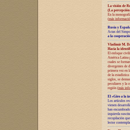
La visión de R
(La percepción
En la monografía
(
más informaci
Rusia y España
Actas del Simpo
a la cooperació
Vladímir M. D
Hacia la identi
El enfoque civil
América Latina pa
cuales se formar
divergentes de d
primera vez en l
de la estadística
siglos, se demue
peculiares y la 
región (
más inf
El «Giro a la 
Los artículos re
vienen desarroll
han encumbrado e
izquierda suscita
recopilación que
lector contempla