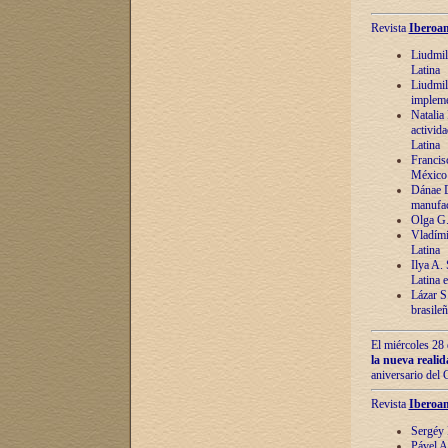
Revista
Iberoam
Liudmil
Latina
Liudmil
impleme
Natalia
activida
Latina
Francis
México 
Dánae D
manufac
Olga G.
Vladími
Latina
Ilya A.
Latina 
Lázar S.
brasile
El miércoles 28 
la nueva reali
aniversario del
Revista
Iberoam
Sergéy 
Pável A