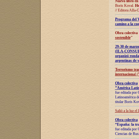
Nuevo libro en
Boris Koval.
He
// Editora Alfa-
Programa del 
camino a la coo
Obra colectiva
sostenible
"
29-30 de ma
(ILA-CONSULT
organizó ronda
argentinas de v
Terrorismo tra
internaciona
l 
Obra colectiva
”América Latin
fue editada por 
Latinoamérica de
titular Boris Ko
Salió a la luz el
Obra colectiva
“España: la tra
fue editada por 
Ciencias de Rus