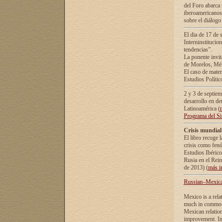
del Foro abarca 
iberoamericanos 
sobre el diálogo 
El dia de 17 de 
Interninstitucio
tendencias”.
La ponente inv
de Morelos, Méx
El caso de mate
Estudios Polític
2 y 3 de septie
desarrollo en de
Latinoamérica (
Programa del S
Crisis mundial
El libro recoge 
crisis como fen
Estudios Ibérico
Rusia en el Rei
de 2013) (
más i
Russian–Mexican
Mexico is a rela
much in common i
Mexican relation
improvement. In 