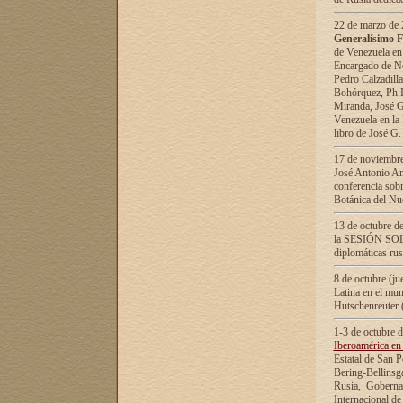
22 de marzo de 2
Generalísimo F
de Venezuela en
Encargado de Neg
Pedro Calzadilla
Bohórquez, Ph.D.
Miranda, José G
Venezuela en la 
libro de José G
17 de noviembre
José Antonio Am
conferencia sobr
Botánica del Nu
13 de octubre de
la SESIÓN SOLEM
diplomáticas rus
8 de octubre (j
Latina en el mun
Hutschenreuter 
1-3 de octubre 
Iberoamérica en 
Estatal de San P
Bering-Bellinsg
Rusia, Gobernac
Internacional de