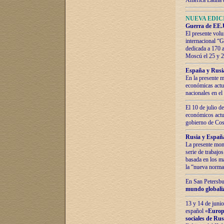
América Latina 
NUEVA EDICI
Guerra de EE.U
El presente volu
internacional “
dedicada a 170 
Moscú el 25 y 
España y Rusia:
En la presente m
económicas actua
nacionales en el
El 10 de julio d
económicos actua
gobierno de Cost
Rusia y España
La presente mono
serie de trabajo
basada en los ma
la “nueva norma
En San Petersbur
mundo globaliza
13 y 14 de junio
español «
Europa
sociales de Ru