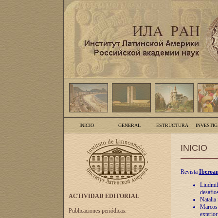
INICIO
GENERAL
ESTRUCTURA
INVESTI
INICIO
Revista
Iberoam
Liudmil
desafíos
ACTIVIDAD EDITORIAL
Natalia
Marcos A
Publicaciones periódicas:
exterio