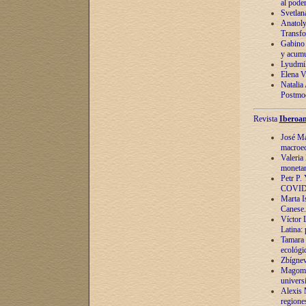
al pode
Svetlan
Anatoly
Transfo
Gabino 
y acumu
Lyudmil
Elena V.
Natalia
Postmod
Revista
Iberoam
José Ma
macroec
Valeria
monetari
Petr P.
COVID
Marta Is
Canese. 
Víctor 
Latina:
Tamara 
ecológi
Zbígnev
Magomed
univers
Alexis 
regiones