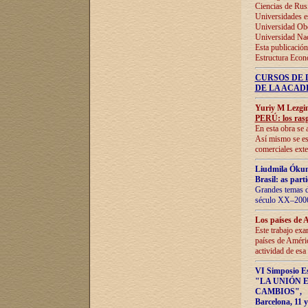
Ciencias de Rus
Universidades e
Universidad Obe
Universidad Na
Esta publicación
Estructura Econ
CURSOS DE 
DE LA ACAD
Yuriy M Lezgi
PERÚ: los rasg
En esta obra se 
Así mismo se est
comerciales exte
Liudmila Ókun
Brasil: as part
Grandes temas da
século XX–2006
Los países de 
Este trabajo exa
países de Améric
actividad de esa
VI Simposio E
"LA UNIÓN 
CAMBIOS"
,
Barcelona, 11 y