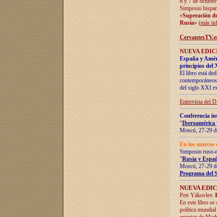
6 y 7 de octubre
Simposio hispan
«
Superación de 
Rusia
» (
más in
CervantesTV.e
NUEVA EDICI
España y Améric
principios del 
El libro está de
contemporáneos -
del siglo XXI ex
Entrevista del 
Conferencia in
“
Iberoamérica 
Moscú, 27-29 de
En los marcos 
Simposio ruso-
"
Rusia y Españ
Moscú, 27-29 de
Programa del 
NUEVA EDIC
Petr Yákovlev.
En este libro se
política mundial