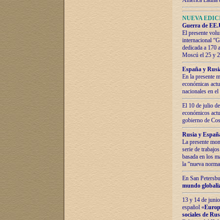
América Latina 
NUEVA EDICI
Guerra de EE.U
El presente volu
internacional “
dedicada a 170 
Moscú el 25 y 
España y Rusia:
En la presente m
económicas actua
nacionales en el
El 10 de julio d
económicos actua
gobierno de Cost
Rusia y España
La presente mono
serie de trabajo
basada en los ma
la “nueva norma
En San Petersbur
mundo globaliza
13 y 14 de junio
español «
Europa
sociales de Ru