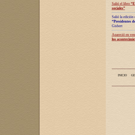
Salió el libro
“
E
sociales
”
Salió la edición
“Presidentes de
Gisbert
Apareció en vent
los acontecimie
INICIO
GE