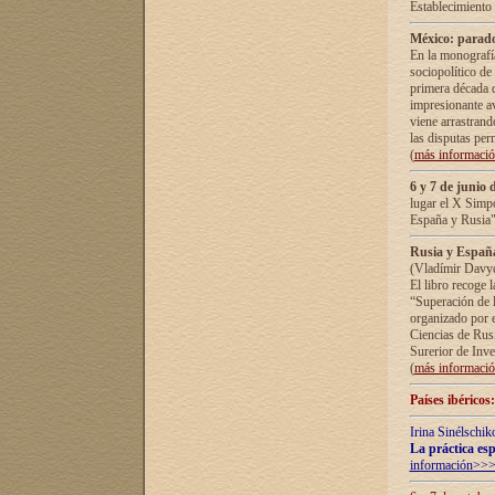
Establecimiento
México: parado
En la monografía
sociopolítico de
primera década d
impresionante a
viene arrastrand
las disputas pe
(
más informaci
6 y 7 de junio 
lugar el X Simp
España y Rusia"
Rusia y España 
(Vladímir Davyd
El libro recoge 
“Superación de l
organizado por e
Ciencias de Rus
Surerior de Inve
(
más informaci
Países ibéricos
Irina Sinélschik
La práctica esp
información>>