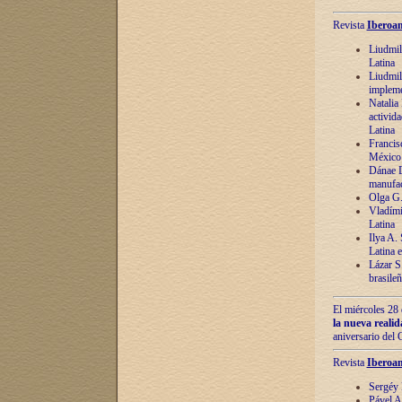
Revista
Iberoam
Liudmil
Latina
Liudmil
impleme
Natalia
activida
Latina
Francis
México 
Dánae D
manufac
Olga G.
Vladími
Latina
Ilya A.
Latina 
Lázar S.
brasile
El miércoles 28 
la nueva reali
aniversario del
Revista
Iberoam
Sergéy 
Pável A