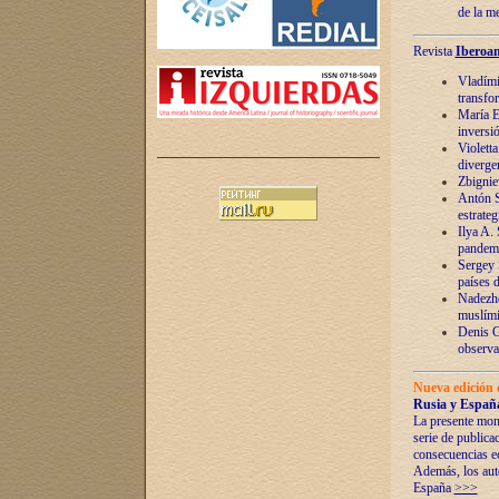
de la m
Revista
Iberoam
Vladímir
transfo
María E
inversi
Violett
diverge
Zbignie
Antón S
estrateg
Ilya A.
pandem
Sergey 
países 
Nadezhd
muslími
Denis G
observac
Nueva edición 
Rusia y España
La presente mono
serie de publica
consecuencias e
Además, los auto
España
>>>