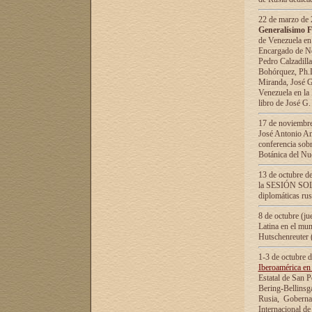
22 de marzo de 2
Generalísimo F
de Venezuela en
Encargado de Neg
Pedro Calzadilla
Bohórquez, Ph.D.
Miranda, José G
Venezuela en la 
libro de José G
17 de noviembre
José Antonio Am
conferencia sobr
Botánica del Nu
13 de octubre de
la SESIÓN SOLEM
diplomáticas rus
8 de octubre (j
Latina en el mun
Hutschenreuter 
1-3 de octubre 
Iberoamérica en 
Estatal de San P
Bering-Bellinsg
Rusia, Gobernac
Internacional de