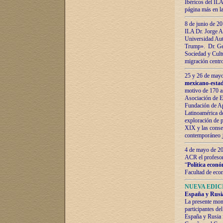
Ibéricos del ILA
página más en la
8 de junio de 20
ILA Dr. Jorge Al
Universidad Aut
Trump». Dr. Ger
Sociedad y Cultu
migración centr
25 y 26 de mayo 
mexicano-estad
motivo de 170 a
Asociación de E
Fundación de Ap
Latinoamérica d
exploración de p
XIX y las consec
contemporáneo
4 de mayo de 201
ACR el profeso
“
Política econó
Facultad de eco
NUEVA EDICI
España y Rusia 
La presente mono
participantes d
España y Rusia f