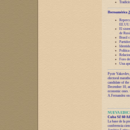
Tradici
Iberoamérica
2
Repercu
EE.UU
El sist
de Rusi
Brasil 
Partidos
Identida
Polític
Relacio
Foro de
Una apr
Pyotr Yakovlev,
electoral marath
candidate of the
December 10, and
economic ones. C
A.Fernandez on t
NUEVA EDICI
Cuba Sí! 60 Añ
La base de la pr
conferencia cien