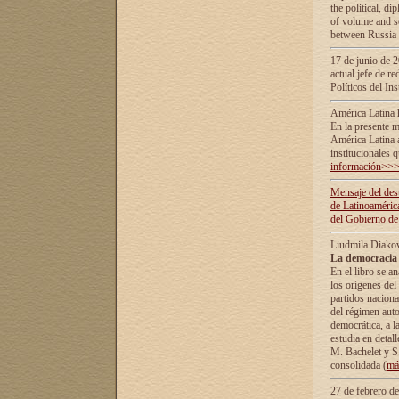
the political, d
of volume and sc
between Russia 
17 de junio de 2
actual jefe de r
Políticos del In
América Latina 
En la presente m
América Latina 
institucionales 
información>>
Mensaje del dest
de Latinoaméric
del Gobierno de
Liudmila Diako
La democracia 
En el libro se a
los orígenes del 
partidos naciona
del régimen auto
democrática, а l
estudia en detall
М. Bachelet у S.
consolidada (
má
27 de febrero d