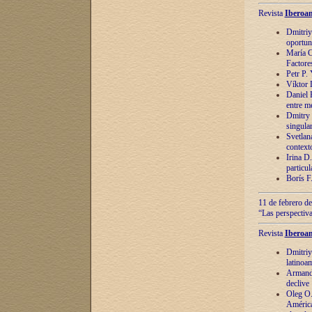
Revista
Iberoam
Dmitriy
oportun
María C
Factore
Petr P.
Víktor 
Daniel 
entre m
Dmitry 
singula
Svetlan
context
Irina D
particul
Borís F
11 de febrero de
“Las perspectiva
Revista
Iberoam
Dmitriy
latinoa
Armando
declive
Oleg O.
América