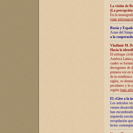
La visión de R
(La percepción
En la monografía
(
más informaci
Rusia y España
Actas del Simpo
a la cooperació
Vladímir M. D
Hacia la identi
El enfoque civil
América Latina pa
cuales se formar
divergentes de d
primera vez en l
de la estadística
siglos, se demue
peculiares y la 
región (
más inf
El «Giro a la 
Los artículos re
vienen desarroll
han encumbrado e
izquierda suscita
recopilación que
lector contempla