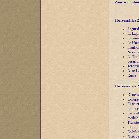
América Latina
Iberoamérica
2
Segurid
La izqu
El cons
La Unió
Insufic
Norte c
La Tripl
desarro
Tendenci
América
Rusia –
Iberoamérica
2
Dimensió
Experie
El acue
promoci
Competi
modelos
Transfo
El futu
En búsq
Nueva e