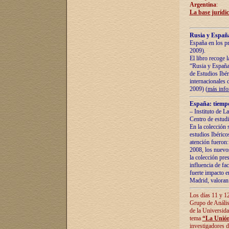
Argentina
:
La base jurídic
Rusia y España
España en los pr
2009).
El libro recoge 
“Rusia y España 
de Estudios Ibér
internacionales 
2009) (
más inf
España: tiempo
– Instituto de L
Centro de estud
En la colección 
estudios Ibérico
atención fueron:
2008, los nuevos
la colección pre
influencia de fac
fuerte impacto en
Madrid, valoran 
Los días 11 y 12
Grupo de Anális
de la Universida
tema
“La Unión
investigadores d