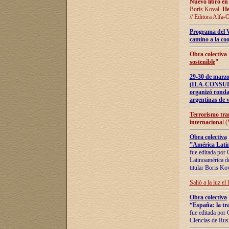
Nuevo libro en
Boris Koval.
He
// Editora Alfa-
Programa del 
camino a la coo
Obra colectiva
sostenible
"
29-30 de ma
(ILA-CONSULT
organizó ronda
argentinas de v
Terrorismo tra
internaciona
l 
Obra colectiva
”América Latin
fue editada por 
Latinoamérica de
titular Boris Ko
Salió a la luz el
Obra colectiva
“España: la tra
fue editada por 
Ciencias de Rus