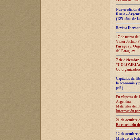
exterior de Madr
Nueva edición d
Rusia - Argent
(125 años de la
Revista
Iberoa
17 de marzo de 2
Víctor Jacinto 
Paraguay
.
Orga
del Paraguay.
7 de diciembre
“COLOMBIA:
Co-organizador
Capítulos del l
la economía y p
pdf )
En vísperas de 1
Argentina:
Materiales del li
Información para
21 de octubre 
Bicentenario d
12 de octubre 
Ministro de Rel