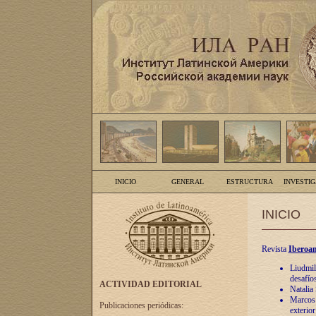
INICIO
GENERAL
ESTRUCTURA
INVESTI
INICIO
Revista
Iberoam
Liudmil
desafíos
ACTIVIDAD EDITORIAL
Natalia
Marcos A
Publicaciones periódicas:
exterio