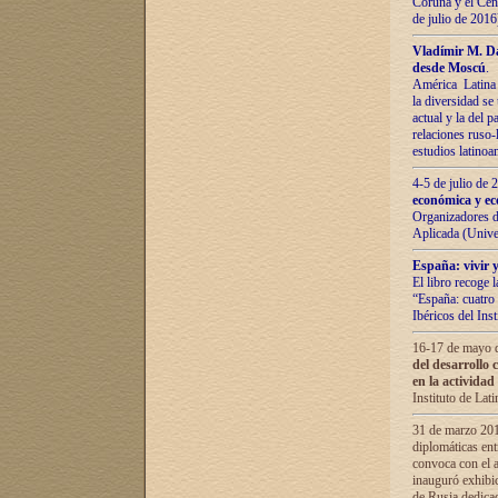
Coruña y el Cent
de julio de 201
Vladímir М. Da
desde Moscú
.
América Latina 
la diversidad se 
actual у lа del p
relaciones ruso-
estudios latino
4-5 de julio de
económica y ec
Organizadores d
Aplicada (Univ
España: vivir y
El libro recoge 
“España: cuatro 
Ibéricos del In
16-17 de mayo d
del desarrollo 
en la actividad
Instituto de La
31 de marzo 2016
diplomáticas en
convoca con el a
inauguró exhibi
de Rusia dedica