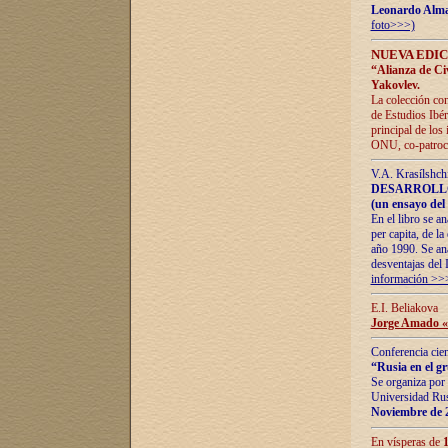
Leonardo Alm
foto>>>)
NUEVA EDIC
“Alianza de Civi
Yakovlev.
La colección con
de Estudios Ibér
principal de los
ONU, co-patroci
V.A. Krasílshch
DESARROLLO
(un ensayo del 
En el libro se a
per capita, de l
año 1990. Se ana
desventajas del 
información >>
E.I. Beliakova
Jorge Amado «r
Conferencia cien
“Rusia en el g
Se organiza por 
Universidad Rus
Noviembre de 
En vísperas de
1