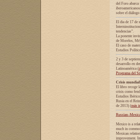
del Foro abarca 
iberoamericanos 
sobre el diálogo 
El dia de 17 de 
Interninstitucio
tendencias”.
La ponente inv
de Morelos, Méx
El caso de mate
Estudios Polític
2 y 3 de septie
desarrollo en de
Latinoamérica (
Programa del S
Crisis mundial
El libro recoge 
crisis como fen
Estudios Ibérico
Rusia en el Rei
de 2013) (
más i
Russian–Mexican
Mexico is a rela
much in common i
Mexican relation
improvement. In 