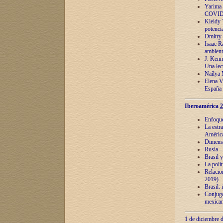
Yarima 
COVID
Kleidy 
potenci
Dmitry 
Isaac Ra
ambient
J. Kenn
Una lect
Naílya 
Elena 
España
Iberoamérica
2
Enfoques
La estr
América
Dimensi
Rusia – 
Brasil y
La polí
Relacion
2019)
Brasil: 
Conjugac
mexican
1 de diciembre d