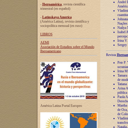
André Lu
-
Iberoamérica
, revista científica
América
trimestral (en español)
Vladímir
cuantita
-
Latinskaya America
Johnata
(América Latina), revista científica y
Nações
sociopolítica mensual (en ruso)
Nailya 
Isabel 
LIBROS
percepc
Irina V
AEMI
Sergey 
Asociación de Estudios sobre el Mundo
Iberoamericano
Revista
Iberoam
Petr P. 
ucrania
Irina M
Tamara 
de mode
Tatiana
Arina A
pública
Paola A
Derecho
Martha 
América Latina Portal Europeo
de Oca,
de Colo
Vladími
transfro
Natalia