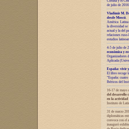
Coruña y el Cent
de julio de 201
Vladímir М. Da
desde Moscú
.
América Latina 
la diversidad se 
actual у lа del p
relaciones ruso-
estudios latino
4-5 de julio de
económica y ec
Organizadores d
Aplicada (Univ
España: vivir y
El libro recoge 
“España: cuatro 
Ibéricos del In
16-17 de mayo d
del desarrollo 
en la actividad
Instituto de La
31 de marzo 2016
diplomáticas en
convoca con el a
inauguró exhibi
de Rusia dedica