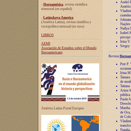
André Lu
-
Iberoamérica
, revista científica
América
trimestral (en español)
Vladímir
cuantita
-
Latinskaya America
Johnata
(América Latina), revista científica y
Nações
sociopolítica mensual (en ruso)
Nailya 
Isabel 
LIBROS
percepc
Irina V
AEMI
Sergey 
Asociación de Estudios sobre el Mundo
Iberoamericano
Revista
Iberoam
Petr P. 
ucrania
Irina M
Tamara 
de mode
Tatiana
Arina A
pública
Paola A
Derecho
Martha 
América Latina Portal Europeo
de Oca,
de Colo
Vladími
transfro
Natalia