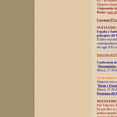
6 y 7 de octubre
Simposio hispan
«
Superación de 
Rusia
» (
más in
CervantesTV.e
NUEVA EDICI
España y Améric
principios del 
El libro está de
contemporáneos -
del siglo XXI ex
Entrevista del 
Conferencia in
“
Iberoamérica 
Moscú, 27-29 de
En los marcos 
Simposio ruso-
"
Rusia y Españ
Moscú, 27-29 de
Programa del 
NUEVA EDIC
Petr Yákovlev.
En este libro se
política mundial