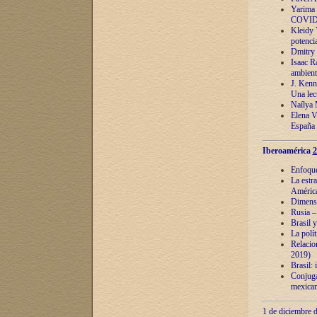
Yarima 
COVID
Kleidy 
potenci
Dmitry 
Isaac Ra
ambient
J. Kenn
Una lect
Naílya 
Elena 
España
Iberoamérica
2
Enfoques
La estr
América
Dimensi
Rusia – 
Brasil y
La polí
Relacion
2019)
Brasil: 
Conjugac
mexican
1 de diciembre d