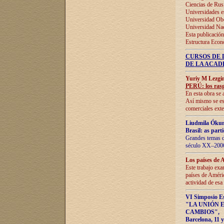
Ciencias de Rus
Universidades e
Universidad Obe
Universidad Na
Esta publicación
Estructura Econ
CURSOS DE 
DE LA ACAD
Yuriy M Lezgi
PERÚ: los rasg
En esta obra se 
Así mismo se est
comerciales exte
Liudmila Ókun
Brasil: as part
Grandes temas da
século XX–2006
Los países de 
Este trabajo exa
países de Améric
actividad de esa
VI Simposio E
"LA UNIÓN 
CAMBIOS"
,
Barcelona, 11 y