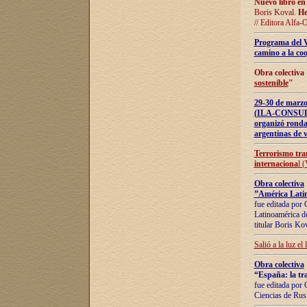
Nuevo libro en
Boris Koval.
He
// Editora Alfa-
Programa del 
camino a la coo
Obra colectiva
sostenible
"
29-30 de ma
(ILA-CONSULT
organizó ronda
argentinas de v
Terrorismo tra
internaciona
l 
Obra colectiva
”América Latin
fue editada por 
Latinoamérica de
titular Boris Ko
Salió a la luz el
Obra colectiva
“España: la tra
fue editada por 
Ciencias de Rus