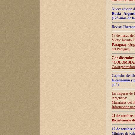
exterior de Madr
Nueva edición d
Rusia - Argent
(125 años de la
Revista
Iberoa
17 de marzo de 2
Víctor Jacinto 
Paraguay
.
Orga
del Paraguay.
7 de diciembre
“COLOMBIA:
Co-organizador
Capítulos del l
la economía y p
pdf )
En vísperas de 1
Argentina:
Materiales del li
Información para
21 de octubre 
Bicentenario d
12 de octubre 
Ministro de Rel