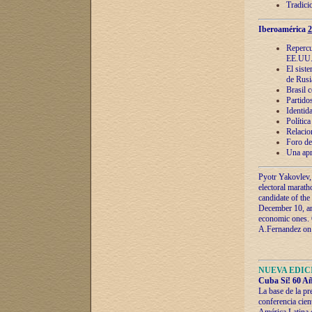
Tradici
Iberoamérica
2
Repercu
EE.UU
El sist
de Rusi
Brasil 
Partidos
Identida
Polític
Relacio
Foro de
Una apr
Pyotr Yakovlev,
electoral marath
candidate of the
December 10, and
economic ones. C
A.Fernandez on t
NUEVA EDICI
Cuba Sí! 60 Añ
La base de la pr
conferencia cien