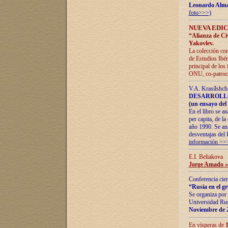
Leonardo Alm
foto>>>)
NUEVA EDIC
“Alianza de Civi
Yakovlev.
La colección con
de Estudios Ibér
principal de los
ONU, co-patroci
V.A. Krasílshch
DESARROLLO
(un ensayo del 
En el libro se a
per capita, de l
año 1990. Se ana
desventajas del 
información >>
E.I. Beliakova
Jorge Amado «r
Conferencia cien
“Rusia en el g
Se organiza por 
Universidad Rus
Noviembre de 
En vísperas de
1