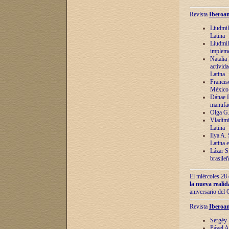
Revista
Iberoam
Liudmil
Latina
Liudmil
impleme
Natalia
activida
Latina
Francis
México 
Dánae D
manufac
Olga G.
Vladími
Latina
Ilya A.
Latina 
Lázar S.
brasile
El miércoles 28 
la nueva reali
aniversario del
Revista
Iberoam
Sergéy 
Pável A