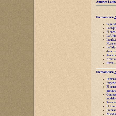
América Latina
Iberoamérica
2
Segurid
La izqu
El cons
La Unió
Insufic
Norte c
La Tripl
desarro
Tendenci
América
Rusia –
Iberoamérica
2
Dimensió
Experie
El acue
promoci
Competi
modelos
Transfo
El futu
En búsq
Nueva e