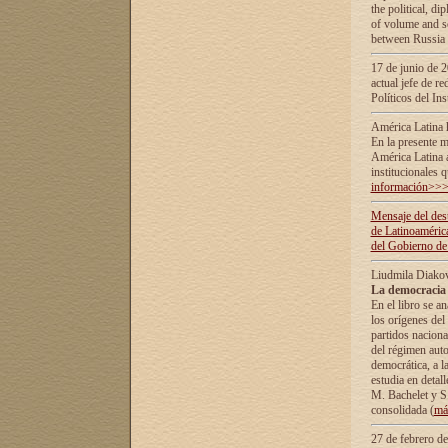
the political, d
of volume and sc
between Russia 
17 de junio de 2
actual jefe de r
Políticos del In
América Latina 
En la presente m
América Latina 
institucionales 
información>>
Mensaje del dest
de Latinoaméric
del Gobierno de
Liudmila Diako
La democracia 
En el libro se a
los orígenes del 
partidos naciona
del régimen auto
democrática, а l
estudia en detall
М. Bachelet у S.
consolidada (
má
27 de febrero d