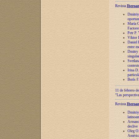
Revista
Iberoam
Dmitriy
oportun
María C
Factore
Petr P.
Víktor 
Daniel 
entre m
Dmitry 
singula
Svetlan
context
Irina D
particul
Borís F
11 de febrero de
“Las perspectiva
Revista
Iberoam
Dmitriy
latinoa
Armando
declive
Oleg O.
América