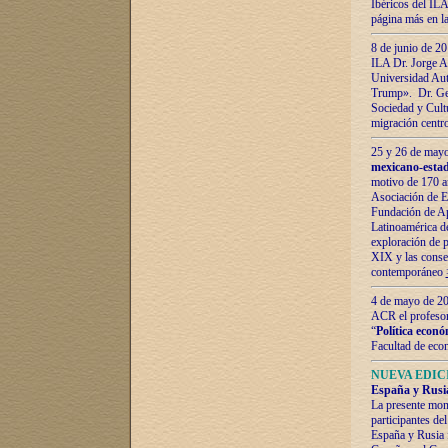
Ibéricos del ILA
página más en la
8 de junio de 20
ILA Dr. Jorge Al
Universidad Aut
Trump». Dr. Ger
Sociedad y Cultu
migración centr
25 y 26 de mayo 
mexicano-estad
motivo de 170 a
Asociación de E
Fundación de Ap
Latinoamérica d
exploración de p
XIX y las consec
contemporáneo
4 de mayo de 201
ACR el profeso
“
Política econó
Facultad de eco
NUEVA EDICI
España y Rusia 
La presente mono
participantes d
España y Rusia f