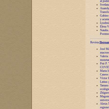
al pode
Svetlan
Anatoly
Transfo
Gabino 
y acumu
Lyudmil
Elena V.
Natalia
Postmod
Revista
Iberoam
José Ma
macroec
Valeria
monetari
Petr P.
COVID
Marta Is
Canese. 
Víctor 
Latina:
Tamara 
ecológi
Zbígnev
Magomed
univers
Alexis 
regiones