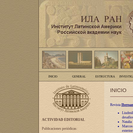
INICIO
GENERAL
ESTRUCTURA
INVESTI
INICIO
Revista
Iberoam
Liudmil
desafíos
ACTIVIDAD EDITORIAL
Natalia
Marcos A
Publicaciones periódicas:
exterio