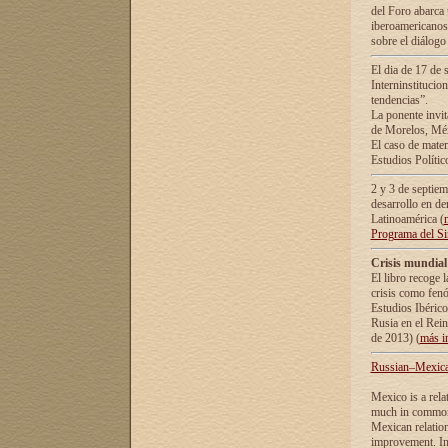
del Foro abarca 
iberoamericanos 
sobre el diálogo 
El dia de 17 de 
Interninstitucio
tendencias”.
La ponente inv
de Morelos, Méx
El caso de mate
Estudios Polític
2 y 3 de septie
desarrollo en de
Latinoamérica (
Programa del S
Crisis mundial
El libro recoge 
crisis como fen
Estudios Ibérico
Rusia en el Rei
de 2013) (
más i
Russian–Mexican
Mexico is a rela
much in common i
Mexican relation
improvement. In 