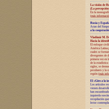
La visión de R
(La percepción
En la monografía
(
más informaci
Rusia y España
Actas del Simpo
a la cooperació
Vladímir M. D
Hacia la identi
El enfoque civil
América Latina pa
cuales se formar
divergentes de d
primera vez en l
de la estadística
siglos, se demue
peculiares y la 
región (
más inf
El «Giro a la 
Los artículos re
vienen desarroll
han encumbrado e
izquierda suscita
recopilación que
lector contempla