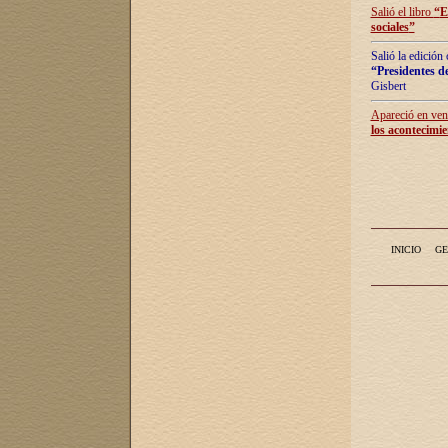
Salió el libro
“
E
sociales
”
Salió la edición
“Presidentes de
Gisbert
Apareció en vent
los acontecimie
INICIO
GE