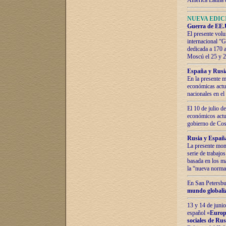
América Latina 
NUEVA EDICI
Guerra de EE.U
El presente volu
internacional “
dedicada a 170 
Moscú el 25 y 
España y Rusia:
En la presente m
económicas actua
nacionales en el
El 10 de julio d
económicos actua
gobierno de Cost
Rusia y España
La presente mono
serie de trabajo
basada en los ma
la “nueva norma
En San Petersbur
mundo globaliza
13 y 14 de junio
español «
Europa
sociales de Ru