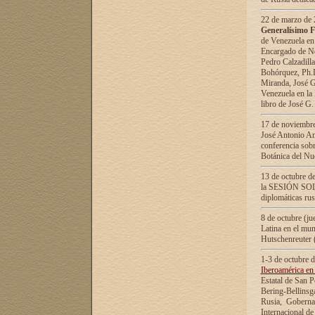
22 de marzo de 2
Generalísimo F
de Venezuela en
Encargado de Neg
Pedro Calzadilla
Bohórquez, Ph.D.
Miranda, José G
Venezuela en la 
libro de José G
17 de noviembre
José Antonio Am
conferencia sobr
Botánica del Nu
13 de octubre de
la SESIÓN SOLEM
diplomáticas rus
8 de octubre (j
Latina en el mun
Hutschenreuter 
1-3 de octubre 
Iberoamérica en 
Estatal de San P
Bering-Bellinsg
Rusia, Gobernac
Internacional de