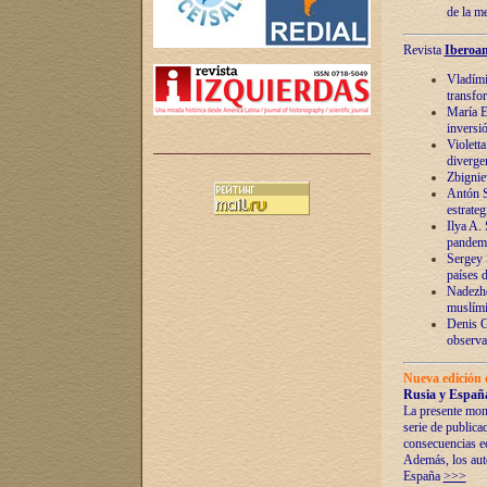
de la m
Revista
Iberoam
Vladímir
transfo
María E
inversi
Violett
diverge
Zbignie
Antón S
estrateg
Ilya A.
pandem
Sergey 
países 
Nadezhd
muslími
Denis G
observac
Nueva edición 
Rusia y España
La presente mono
serie de publica
consecuencias e
Además, los auto
España
>>>