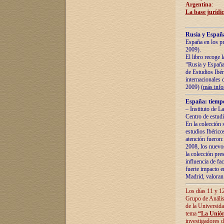
Argentina
:
La base jurídic
Rusia y España
España en los pr
2009).
El libro recoge 
“Rusia y España 
de Estudios Ibér
internacionales 
2009) (
más inf
España: tiempo
– Instituto de L
Centro de estud
En la colección 
estudios Ibérico
atención fueron:
2008, los nuevos
la colección pre
influencia de fac
fuerte impacto en
Madrid, valoran 
Los días 11 y 12
Grupo de Anális
de la Universida
tema
“La Unión
investigadores d