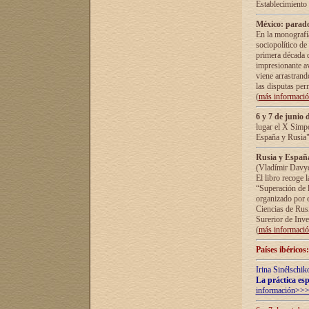
Establecimiento
México: parado
En la monografía
sociopolítico de
primera década d
impresionante a
viene arrastrand
las disputas pe
(
más informaci
6 y 7 de junio 
lugar el X Simp
España y Rusia"
Rusia y España 
(Vladímir Davyd
El libro recoge 
“Superación de l
organizado por e
Ciencias de Rus
Surerior de Inve
(
más informaci
Países ibéricos
Irina Sinélschik
La práctica esp
información>>