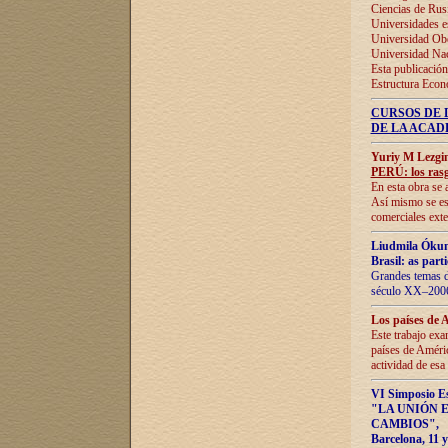
Ciencias de Rus
Universidades e
Universidad Obe
Universidad Na
Esta publicación
Estructura Econ
CURSOS DE 
DE LA ACAD
Yuriy M Lezgi
PERÚ: los rasg
En esta obra se 
Así mismo se est
comerciales exte
Liudmila Ókun
Brasil: as part
Grandes temas da
século XX–2006
Los países de 
Este trabajo exa
países de Améric
actividad de esa
VI Simposio E
"LA UNIÓN 
CAMBIOS"
,
Barcelona, 11 y