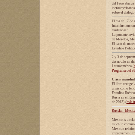
del Foro abarca 
iberoamericanos 
sobre el diálogo 
El dia de 17 de 
Interninstitucio
tendencias”.
La ponente inv
de Morelos, Méx
El caso de mate
Estudios Polític
2 y 3 de septie
desarrollo en de
Latinoamérica (
Programa del S
Crisis mundial
El libro recoge 
crisis como fen
Estudios Ibérico
Rusia en el Rei
de 2013) (
más i
Russian–Mexican
Mexico is a rela
much in common i
Mexican relation
improvement. In 