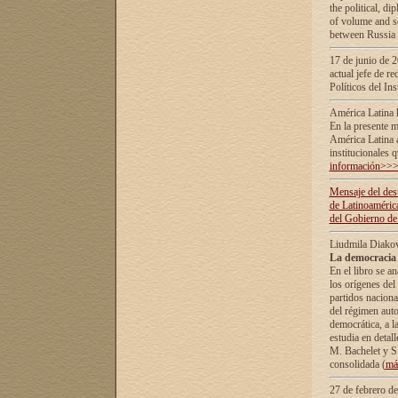
the political, d
of volume and sc
between Russia 
17 de junio de 2
actual jefe de r
Políticos del In
América Latina 
En la presente m
América Latina 
institucionales 
información>>
Mensaje del dest
de Latinoaméric
del Gobierno de
Liudmila Diako
La democracia 
En el libro se a
los orígenes del 
partidos naciona
del régimen auto
democrática, а l
estudia en detall
М. Bachelet у S.
consolidada (
má
27 de febrero d