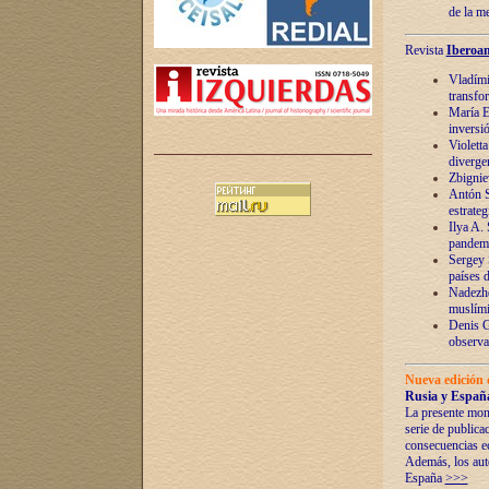
de la m
Revista
Iberoam
Vladímir
transfo
María E
inversi
Violett
diverge
Zbignie
Antón S
estrateg
Ilya A.
pandem
Sergey 
países 
Nadezhd
muslími
Denis G
observac
Nueva edición 
Rusia y España
La presente mono
serie de publica
consecuencias e
Además, los auto
España
>>>