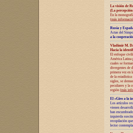
La visión de R
(La percepción
En la monografía
(
más informaci
Rusia y España
Actas del Simpo
a la cooperació
Vladímir M. D
Hacia la identi
El enfoque civil
América Latina pa
cuales se formar
divergentes de d
primera vez en l
de la estadística
siglos, se demue
peculiares y la 
región (
más inf
El «Giro a la 
Los artículos re
vienen desarroll
han encumbrado e
izquierda suscita
recopilación que
lector contempla