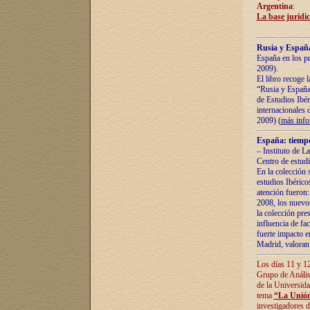
Argentina
:
La base jurídic
Rusia y España
España en los pr
2009).
El libro recoge 
“Rusia y España 
de Estudios Ibér
internacionales 
2009) (
más inf
España: tiempo
– Instituto de L
Centro de estud
En la colección 
estudios Ibérico
atención fueron:
2008, los nuevos
la colección pre
influencia de fac
fuerte impacto en
Madrid, valoran 
Los días 11 y 12
Grupo de Anális
de la Universida
tema
“La Unión
investigadores d