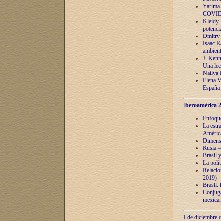
Yarima 
COVID
Kleidy 
potenci
Dmitry 
Isaac Ra
ambient
J. Kenn
Una lect
Naílya 
Elena 
España
Iberoamérica
2
Enfoques
La estr
América
Dimensi
Rusia – 
Brasil y
La polí
Relacion
2019)
Brasil: 
Conjugac
mexican
1 de diciembre d