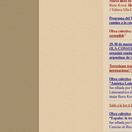
Nuevo libro en
Boris Koval.
He
// Editora Alfa-
Programa del 
camino a la coo
Obra colectiva
sostenible
"
29-30 de ma
(ILA-CONSULT
organizó ronda
argentinas de v
Terrorismo tra
internaciona
l 
Obra colectiva
”América Latin
fue editada por 
Latinoamérica de
titular Boris Ko
Salió a la luz el
Obra colectiva
“España: la tra
fue editada por 
Ciencias de Rus