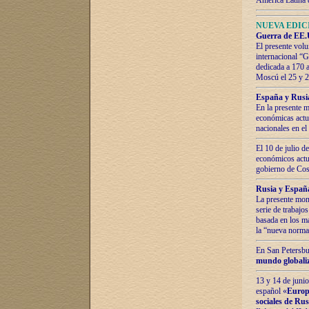
América Latina 
NUEVA EDICI
Guerra de EE.U
El presente volu
internacional “
dedicada a 170 
Moscú el 25 y 
España y Rusia:
En la presente m
económicas actua
nacionales en el
El 10 de julio d
económicos actua
gobierno de Cost
Rusia y España
La presente mono
serie de trabajo
basada en los ma
la “nueva norma
En San Petersbur
mundo globaliza
13 y 14 de junio
español «
Europa
sociales de Ru