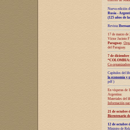
exterior de Madr
Nueva edición d
Rusia - Argent
(125 años de la
Revista
Iberoa
17 de marzo de 2
Víctor Jacinto 
Paraguay
.
Orga
del Paraguay.
7 de diciembre
“COLOMBIA:
Co-organizador
Capítulos del l
la economía y p
pdf )
En vísperas de 1
Argentina:
Materiales del li
Información para
21 de octubre 
Bicentenario d
12 de octubre 
Ministro de Rel