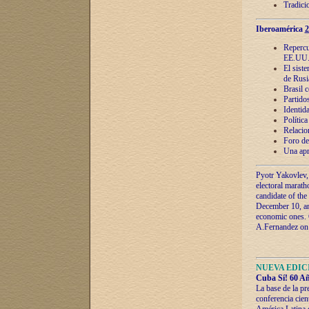
Tradici
Iberoamérica
2
Repercu
EE.UU
El sist
de Rusi
Brasil 
Partidos
Identida
Polític
Relacio
Foro de
Una apr
Pyotr Yakovlev,
electoral marath
candidate of the
December 10, and
economic ones. C
A.Fernandez on t
NUEVA EDICI
Cuba Sí! 60 Añ
La base de la pr
conferencia cien