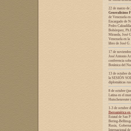
22 de marzo de 2
Generalísimo F
de Venezuela en
Encargado de Neg
Pedro Calzadilla
Bohórquez, Ph.D.
Miranda, José G
Venezuela en la 
libro de José G
17 de noviembre
José Antonio Am
conferencia sobr
Botánica del Nu
13 de octubre de
la SESIÓN SOLEM
diplomáticas rus
8 de octubre (j
Latina en el mun
Hutschenreuter 
1-3 de octubre 
Iberoamérica en 
Estatal de San P
Bering-Bellinsg
Rusia, Gobernac
Internacional de