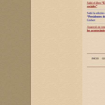
Salió el libro
“
E
sociales
”
Salió la edición
“Presidentes de
Gisbert
Apareció en vent
los acontecimie
INICIO
GE