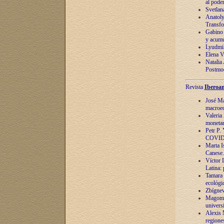
al pode
Svetlan
Anatoly
Transfo
Gabino 
y acumu
Lyudmil
Elena V.
Natalia
Postmod
Revista
Iberoam
José Ma
macroec
Valeria
monetari
Petr P.
COVID
Marta Is
Canese. 
Víctor 
Latina:
Tamara 
ecológi
Zbígnev
Magomed
univers
Alexis 
regiones