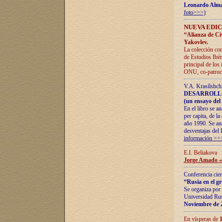
Leonardo Alm
foto>>>)
NUEVA EDIC
“Alianza de Civi
Yakovlev.
La colección con
de Estudios Ibér
principal de los
ONU, co-patroci
V.A. Krasílshch
DESARROLLO
(un ensayo del 
En el libro se a
per capita, de l
año 1990. Se ana
desventajas del 
información >>
E.I. Beliakova
Jorge Amado «r
Conferencia cien
“Rusia en el g
Se organiza por 
Universidad Rus
Noviembre de 
En vísperas de
1