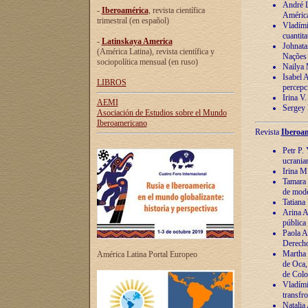
André Lu
-
Iberoamérica
, revista científica
América
trimestral (en español)
Vladímir
cuantita
-
Latinskaya America
Johnata
(América Latina), revista científica y
Nações
sociopolítica mensual (en ruso)
Nailya 
Isabel 
LIBROS
percepc
Irina V
AEMI
Sergey 
Asociación de Estudios sobre el Mundo
Iberoamericano
Revista
Iberoam
Petr P. 
ucrania
Irina M
Tamara 
de mode
Tatiana
Arina A
pública
Paola A
Derecho
Martha 
América Latina Portal Europeo
de Oca,
de Colo
Vladími
transfro
Natalia