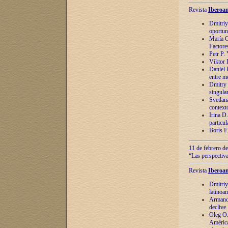
Revista
Iberoam
Dmitriy
oportun
María C
Factore
Petr P.
Víktor 
Daniel 
entre m
Dmitry 
singula
Svetlan
context
Irina D
particul
Borís F
11 de febrero de
“Las perspectiva
Revista
Iberoam
Dmitriy
latinoa
Armando
declive
Oleg O.
América