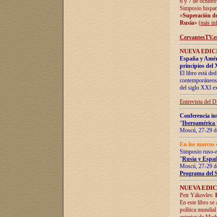
6 y 7 de octubre
Simposio hispan
«
Superación de 
Rusia
» (
más in
CervantesTV.e
NUEVA EDICI
España y Améric
principios del 
El libro está de
contemporáneos -
del siglo XXI ex
Entrevista del 
Conferencia in
“
Iberoamérica 
Moscú, 27-29 de
En los marcos 
Simposio ruso-
"
Rusia y Españ
Moscú, 27-29 de
Programa del 
NUEVA EDIC
Petr Yákovlev.
En este libro se
política mundial