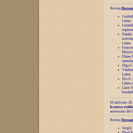
Revista
Iberoam
Liudmil
Latina
Liudmil
impleme
Natalia
activida
Latina
Francis
México 
Dánae D
manufac
Olga G.
Vladími
Latina
Ilya A.
Latina 
Lázar S.
brasile
El miércoles 28 
la nueva reali
aniversario del
Revista
Iberoam
Sergéy 
Pável A