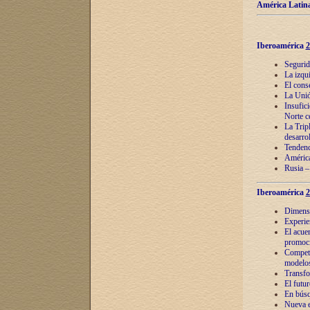
América Latina
Iberoamérica
2
Segurid
La izqu
El cons
La Unió
Insufic
Norte c
La Tripl
desarro
Tendenci
América
Rusia –
Iberoamérica
2
Dimensió
Experie
El acue
promoci
Competi
modelos
Transfo
El futu
En búsq
Nueva e