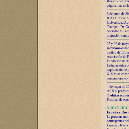
Ibéricos del ILA
página más en la
8 de junio de 20
ILA Dr. Jorge Al
Universidad Aut
Trump». Dr. Ger
Sociedad y Cultu
migración centr
25 y 26 de mayo 
mexicano-estad
motivo de 170 a
Asociación de E
Fundación de Ap
Latinoamérica d
exploración de p
XIX y las consec
contemporáneo
4 de mayo de 201
ACR el profeso
“
Política econó
Facultad de eco
NUEVA EDICI
España y Rusia 
La presente mono
participantes d
España y Rusia f