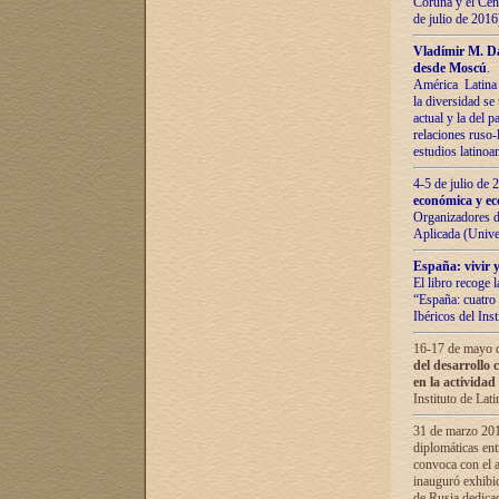
Coruña y el Cent
de julio de 201
Vladímir М. Da
desde Moscú
.
América Latina 
la diversidad se 
actual у lа del p
relaciones ruso-
estudios latino
4-5 de julio de
económica y ec
Organizadores d
Aplicada (Univ
España: vivir y
El libro recoge 
“España: cuatro 
Ibéricos del In
16-17 de mayo d
del desarrollo 
en la actividad
Instituto de La
31 de marzo 2016
diplomáticas en
convoca con el a
inauguró exhibi
de Rusia dedica