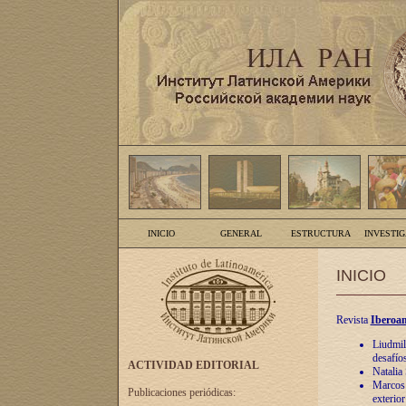
INICIO
GENERAL
ESTRUCTURA
INVESTI
INICIO
Revista
Iberoam
Liudmil
desafíos
ACTIVIDAD EDITORIAL
Natalia
Marcos A
Publicaciones periódicas:
exterio