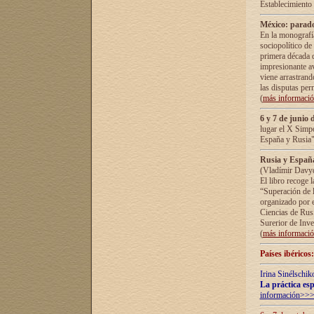
Establecimiento
México: parado
En la monografía
sociopolítico de
primera década d
impresionante a
viene arrastrand
las disputas pe
(
más informaci
6 y 7 de junio 
lugar el X Simp
España y Rusia"
Rusia y España 
(Vladímir Davyd
El libro recoge 
“Superación de l
organizado por e
Ciencias de Rus
Surerior de Inve
(
más informaci
Países ibéricos
Irina Sinélschik
La práctica esp
información>>