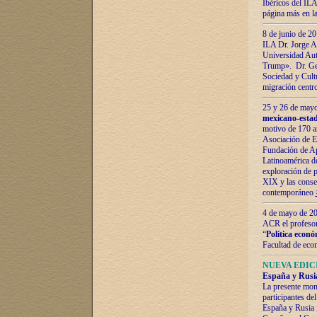
Ibéricos del ILA
página más en la
8 de junio de 20
ILA Dr. Jorge Al
Universidad Aut
Trump». Dr. Ger
Sociedad y Cultu
migración centr
25 y 26 de mayo 
mexicano-estad
motivo de 170 a
Asociación de E
Fundación de Ap
Latinoamérica d
exploración de p
XIX y las consec
contemporáneo
4 de mayo de 201
ACR el profeso
“
Política econó
Facultad de eco
NUEVA EDICI
España y Rusia 
La presente mono
participantes d
España y Rusia f