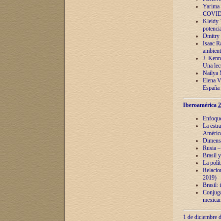
Yarima 
COVID
Kleidy 
potenci
Dmitry 
Isaac Ra
ambient
J. Kenn
Una lect
Naílya 
Elena 
España
Iberoamérica
2
Enfoques
La estr
América
Dimensi
Rusia – 
Brasil y
La polí
Relacion
2019)
Brasil: 
Conjugac
mexican
1 de diciembre d