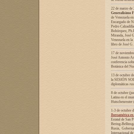
22 de marzo de 2
Generalísimo F
de Venezuela en
Encargado de Neg
Pedro Calzadilla
Bohórquez, Ph.D.
Miranda, José G
Venezuela en la 
libro de José G
17 de noviembre
José Antonio Am
conferencia sobr
Botánica del Nu
13 de octubre de
la SESIÓN SOLEM
diplomáticas rus
8 de octubre (j
Latina en el mun
Hutschenreuter 
1-3 de octubre 
Iberoamérica en 
Estatal de San P
Bering-Bellinsg
Rusia, Gobernac
Internacional de