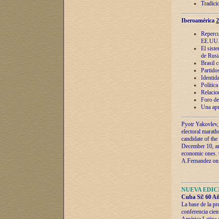
Tradici
Iberoamérica
2
Repercu
EE.UU
El sist
de Rusi
Brasil 
Partidos
Identida
Polític
Relacio
Foro de
Una apr
Pyotr Yakovlev,
electoral marath
candidate of the
December 10, and
economic ones. C
A.Fernandez on t
NUEVA EDICI
Cuba Sí! 60 Añ
La base de la pr
conferencia cien