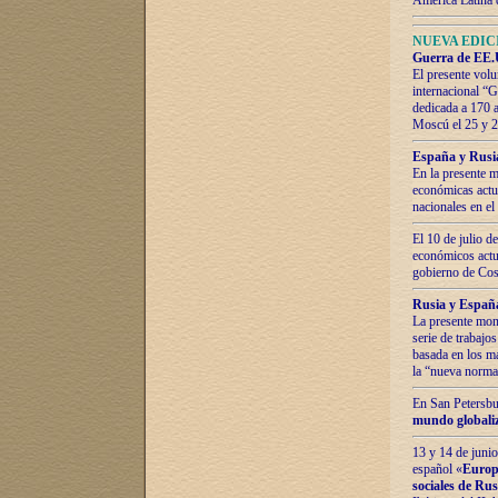
América Latina 
NUEVA EDICI
Guerra de EE.U
El presente volu
internacional “
dedicada a 170 
Moscú el 25 y 
España y Rusia:
En la presente m
económicas actua
nacionales en el
El 10 de julio d
económicos actua
gobierno de Cost
Rusia y España
La presente mono
serie de trabajo
basada en los ma
la “nueva norma
En San Petersbur
mundo globaliza
13 y 14 de junio
español «
Europa
sociales de Ru