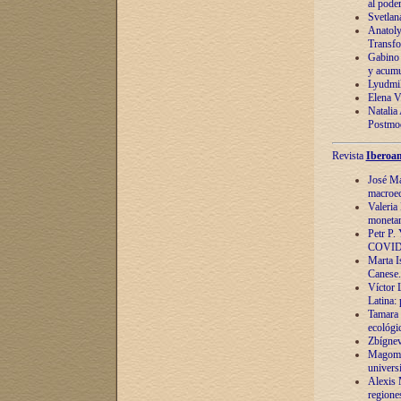
al pode
Svetlan
Anatoly
Transfo
Gabino 
y acumu
Lyudmil
Elena V.
Natalia
Postmod
Revista
Iberoam
José Ma
macroec
Valeria
monetari
Petr P.
COVID
Marta Is
Canese. 
Víctor 
Latina:
Tamara 
ecológi
Zbígnev
Magomed
univers
Alexis 
regiones