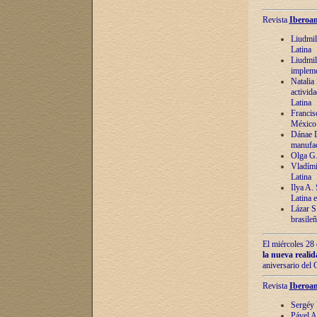
Revista
Iberoam
Liudmil
Latina
Liudmil
impleme
Natalia
activida
Latina
Francis
México 
Dánae D
manufac
Olga G.
Vladími
Latina
Ilya A.
Latina 
Lázar S.
brasile
El miércoles 28 
la nueva reali
aniversario del
Revista
Iberoam
Sergéy 
Pável A