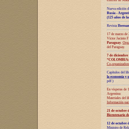
exterior de Madr
Nueva edición d
Rusia - Argent
(125 años de la
Revista
Iberoa
17 de marzo de 2
Víctor Jacinto 
Paraguay
.
Orga
del Paraguay.
7 de diciembre
“COLOMBIA:
Co-organizador
Capítulos del l
la economía y p
pdf )
En vísperas de 1
Argentina:
Materiales del li
Información para
21 de octubre 
Bicentenario d
12 de octubre 
Ministro de Rel