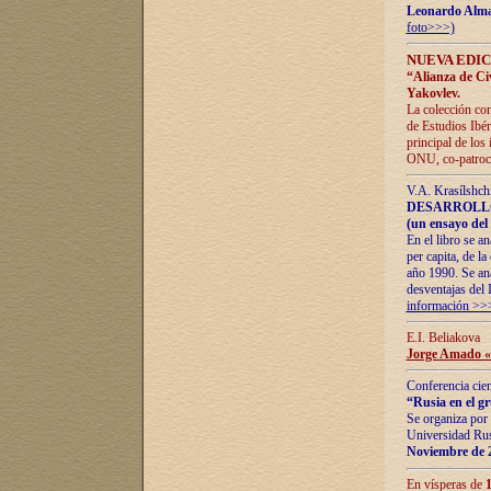
Leonardo Alm
foto>>>)
NUEVA EDIC
“Alianza de Civi
Yakovlev.
La colección con
de Estudios Ibér
principal de los
ONU, co-patroci
V.A. Krasílshch
DESARROLLO
(un ensayo del 
En el libro se a
per capita, de l
año 1990. Se ana
desventajas del 
información >>
E.I. Beliakova
Jorge Amado «r
Conferencia cien
“Rusia en el g
Se organiza por 
Universidad Rus
Noviembre de 
En vísperas de
1