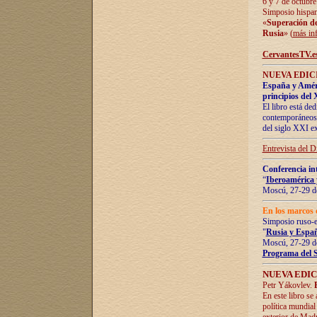
6 y 7 de octubre
Simposio hispan
«
Superación de 
Rusia
» (
más in
CervantesTV.e
NUEVA EDICI
España y Améric
principios del 
El libro está de
contemporáneos -
del siglo XXI ex
Entrevista del 
Conferencia in
“
Iberoamérica 
Moscú, 27-29 de
En los marcos 
Simposio ruso-
"
Rusia y Españ
Moscú, 27-29 de
Programa del 
NUEVA EDIC
Petr Yákovlev.
En este libro se
política mundial