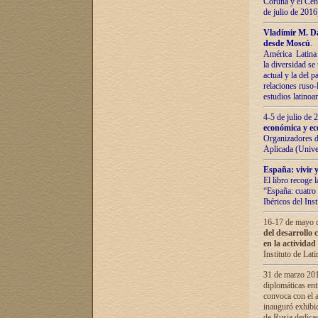
Coruña y el Cent
de julio de 201
Vladímir М. Da
desde Moscú
.
América Latina 
la diversidad se 
actual у lа del p
relaciones ruso-
estudios latino
4-5 de julio de
económica y ec
Organizadores d
Aplicada (Univ
España: vivir y
El libro recoge 
“España: cuatro 
Ibéricos del In
16-17 de mayo d
del desarrollo 
en la actividad
Instituto de La
31 de marzo 2016
diplomáticas en
convoca con el a
inauguró exhibi
de Rusia dedica