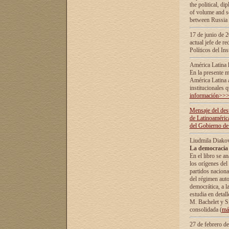
the political, d
of volume and sc
between Russia 
17 de junio de 2
actual jefe de r
Políticos del In
América Latina 
En la presente m
América Latina 
institucionales 
información>>
Mensaje del dest
de Latinoaméric
del Gobierno de
Liudmila Diako
La democracia 
En el libro se a
los orígenes del 
partidos naciona
del régimen auto
democrática, а l
estudia en detall
М. Bachelet у S.
consolidada (
má
27 de febrero d