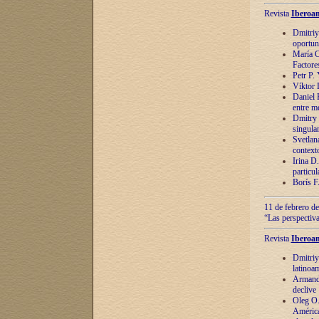
Revista
Iberoam
Dmitriy
oportun
María C
Factore
Petr P.
Víktor 
Daniel 
entre m
Dmitry 
singula
Svetlan
context
Irina D
particul
Borís F
11 de febrero de
“Las perspectiva
Revista
Iberoam
Dmitriy
latinoa
Armando
declive
Oleg O.
América