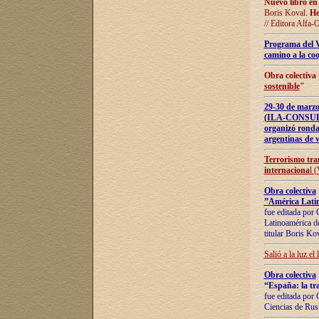
Nuevo libro en
Boris Koval.
He
// Editora Alfa-
Programa del 
camino a la coo
Obra colectiva
sostenible
"
29-30 de ma
(ILA-CONSULT
organizó ronda
argentinas de v
Terrorismo tra
internaciona
l 
Obra colectiva
”América Latin
fue editada por 
Latinoamérica de
titular Boris Ko
Salió a la luz el
Obra colectiva
“España: la tra
fue editada por 
Ciencias de Rus