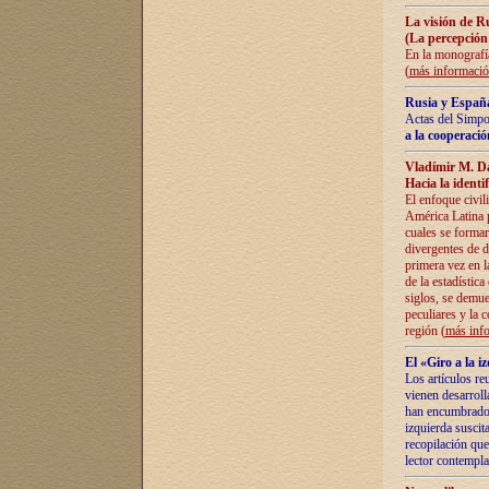
La visión de R
(La percepción
En la monografía
(
más informaci
Rusia y España
Actas del Simpo
a la cooperació
Vladímir M. D
Hacia la identi
El enfoque civil
América Latina pa
cuales se formar
divergentes de d
primera vez en l
de la estadística
siglos, se demue
peculiares y la 
región (
más inf
El «Giro a la 
Los artículos re
vienen desarroll
han encumbrado e
izquierda suscita
recopilación que
lector contempla