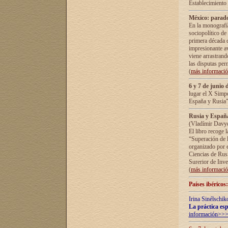
Establecimiento
México: parado
En la monografía
sociopolítico de
primera década d
impresionante a
viene arrastrand
las disputas pe
(
más informaci
6 y 7 de junio 
lugar el X Simp
España y Rusia"
Rusia y España 
(Vladímir Davyd
El libro recoge 
“Superación de l
organizado por e
Ciencias de Rus
Surerior de Inve
(
más informaci
Países ibéricos
Irina Sinélschik
La práctica esp
información>>