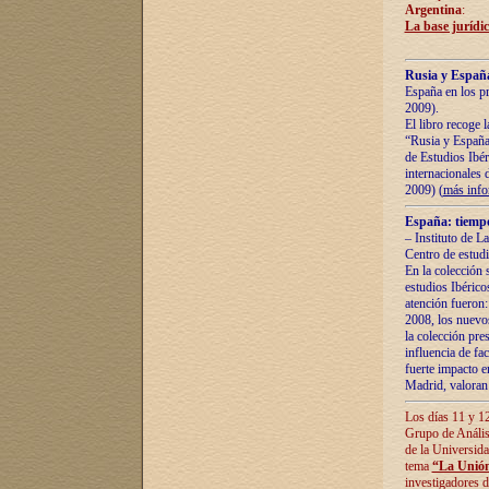
Argentina
:
La base jurídic
Rusia y España
España en los pr
2009).
El libro recoge 
“Rusia y España 
de Estudios Ibér
internacionales 
2009) (
más inf
España: tiempo
– Instituto de L
Centro de estud
En la colección 
estudios Ibérico
atención fueron:
2008, los nuevos
la colección pre
influencia de fac
fuerte impacto en
Madrid, valoran 
Los días 11 y 12
Grupo de Anális
de la Universida
tema
“La Unión
investigadores d