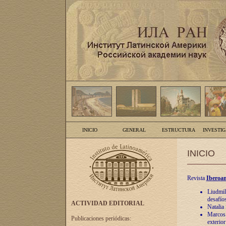
INICIO
GENERAL
ESTRUCTURA
INVESTI
INICIO
Revista
Iberoam
Liudmil
desafíos
ACTIVIDAD EDITORIAL
Natalia
Marcos A
Publicaciones periódicas:
exterio