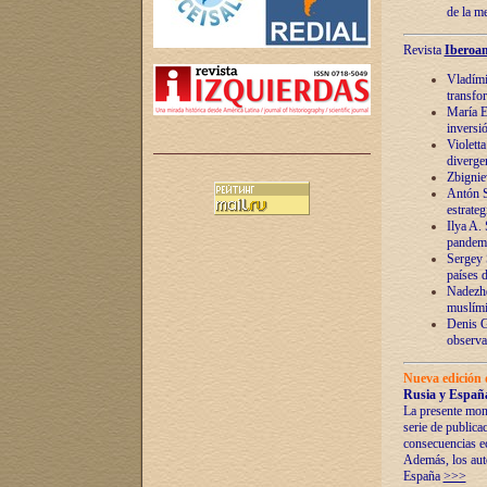
de la m
Revista
Iberoam
Vladímir
transfo
María E
inversi
Violett
diverge
Zbignie
Antón S
estrateg
Ilya A.
pandem
Sergey 
países 
Nadezhd
muslími
Denis G
observac
Nueva edición 
Rusia y España
La presente mono
serie de publica
consecuencias e
Además, los auto
España
>>>