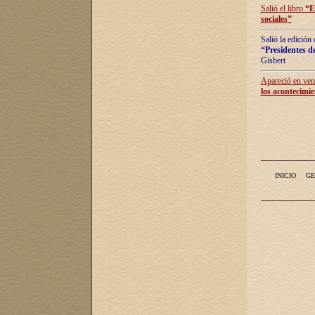
Salió el libro
“
E
sociales
”
Salió la edición
“Presidentes de
Gisbert
Apareció en vent
los acontecimie
INICIO
GE