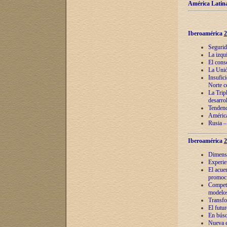
América Latina
Iberoamérica
2
Segurid
La izqu
El cons
La Unió
Insufic
Norte c
La Tripl
desarro
Tendenci
América
Rusia –
Iberoamérica
2
Dimensió
Experie
El acue
promoci
Competi
modelos
Transfo
El futu
En búsq
Nueva e