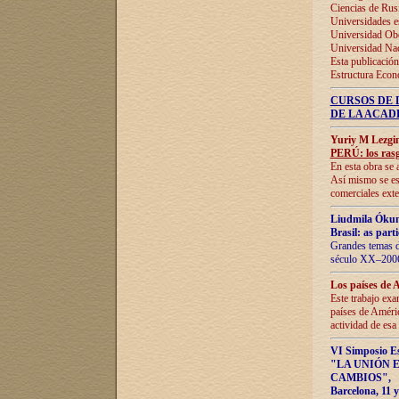
Ciencias de Rus
Universidades e
Universidad Obe
Universidad Na
Esta publicación
Estructura Econ
CURSOS DE 
DE LA ACAD
Yuriy M Lezgi
PERÚ: los rasg
En esta obra se 
Así mismo se est
comerciales exte
Liudmila Ókun
Brasil: as part
Grandes temas da
século XX–2006
Los países de 
Este trabajo exa
países de Améric
actividad de esa
VI Simposio E
"LA UNIÓN 
CAMBIOS"
,
Barcelona, 11 y