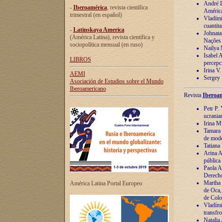
André Lu
-
Iberoamérica
, revista científica
América
trimestral (en español)
Vladímir
cuantita
-
Latinskaya America
Johnata
(América Latina), revista científica y
Nações
sociopolítica mensual (en ruso)
Nailya 
Isabel 
LIBROS
percepc
Irina V
AEMI
Sergey 
Asociación de Estudios sobre el Mundo
Iberoamericano
Revista
Iberoam
Petr P. 
ucrania
Irina M
Tamara 
de mode
Tatiana
Arina A
pública
Paola A
Derecho
Martha 
América Latina Portal Europeo
de Oca,
de Colo
Vladími
transfro
Natalia