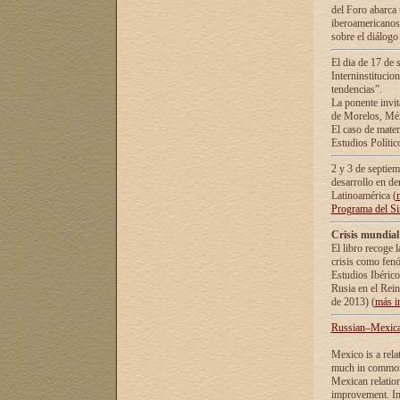
del Foro abarca 
iberoamericanos 
sobre el diálogo 
El dia de 17 de 
Interninstitucio
tendencias”.
La ponente inv
de Morelos, Méx
El caso de mate
Estudios Polític
2 y 3 de septie
desarrollo en de
Latinoamérica (
Programa del S
Crisis mundial
El libro recoge 
crisis como fen
Estudios Ibérico
Rusia en el Rei
de 2013) (
más i
Russian–Mexican
Mexico is a rela
much in common i
Mexican relation
improvement. In 