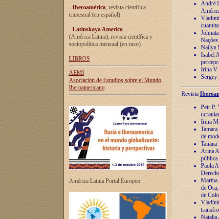
André Lu
-
Iberoamérica
, revista científica
América
trimestral (en español)
Vladímir
cuantita
-
Latinskaya America
Johnata
(América Latina), revista científica y
Nações
sociopolítica mensual (en ruso)
Nailya 
Isabel 
LIBROS
percepc
Irina V
AEMI
Sergey 
Asociación de Estudios sobre el Mundo
Iberoamericano
Revista
Iberoam
Petr P. 
ucrania
Irina M
Tamara 
de mode
Tatiana
Arina A
pública
Paola A
Derecho
Martha 
América Latina Portal Europeo
de Oca,
de Colo
Vladími
transfro
Natalia