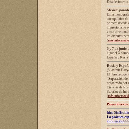
Establecimiento
México: parado
En la monografía
sociopolítico de
primera década d
impresionante a
viene arrastrand
las disputas pe
(
más informaci
6 y 7 de junio 
lugar el X Simp
España y Rusia"
Rusia y España 
(Vladímir Davyd
El libro recoge 
“Superación de l
organizado por e
Ciencias de Rus
Surerior de Inve
(
más informaci
Países ibéricos
Irina Sinélschik
La práctica esp
información>>