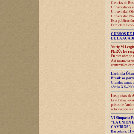
Ciencias de Rus
Universidades e
Universidad Obe
Universidad Na
Esta publicación
Estructura Econ
CURSOS DE 
DE LA ACAD
Yuriy M Lezgi
PERÚ: los rasg
En esta obra se 
Así mismo se est
comerciales exte
Liudmila Ókun
Brasil: as part
Grandes temas da
século XX–2006
Los países de 
Este trabajo exa
países de Améric
actividad de esa
VI Simposio E
"LA UNIÓN 
CAMBIOS"
,
Barcelona, 11 y