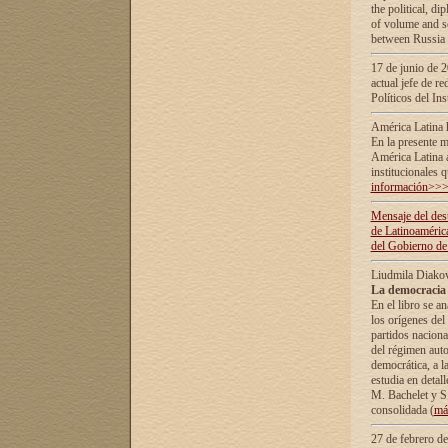
the political, d
of volume and sc
between Russia 
17 de junio de 2
actual jefe de r
Políticos del In
América Latina 
En la presente m
América Latina 
institucionales 
información>>
Mensaje del dest
de Latinoaméric
del Gobierno de
Liudmila Diako
La democracia 
En el libro se a
los orígenes del 
partidos naciona
del régimen auto
democrática, а l
estudia en detall
М. Bachelet у S.
consolidada (
má
27 de febrero d