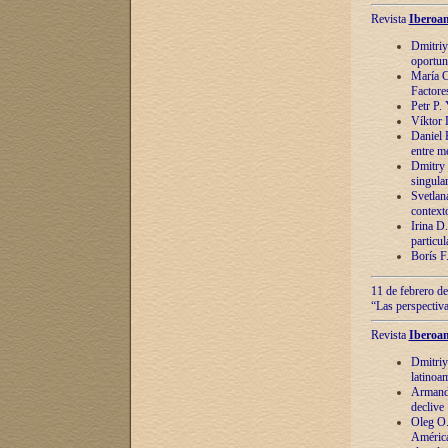
Revista
Iberoam
Dmitriy
oportun
María C
Factore
Petr P.
Víktor 
Daniel 
entre m
Dmitry 
singula
Svetlan
context
Irina D
particul
Borís F
11 de febrero de
“Las perspectiva
Revista
Iberoam
Dmitriy
latinoa
Armando
declive
Oleg O.
América