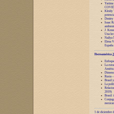
Yarima 
COVID
Kleidy 
potenci
Dmitry 
Isaac Ra
ambient
J. Kenn
Una lect
Naílya 
Elena 
España
Iberoamérica
2
Enfoques
La estr
América
Dimensi
Rusia – 
Brasil y
La polí
Relacion
2019)
Brasil: 
Conjugac
mexican
1 de diciembre d