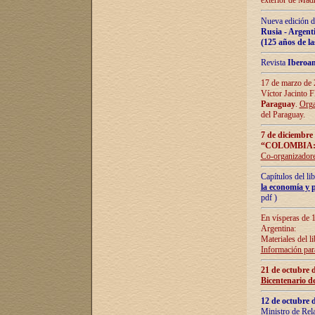
exterior de Madr
Nueva edición d
Rusia - Argent
(125 años de la
Revista
Iberoa
17 de marzo de 2
Víctor Jacinto 
Paraguay
.
Orga
del Paraguay.
7 de diciembre
“COLOMBIA:
Co-organizador
Capítulos del l
la economía y p
pdf )
En vísperas de 1
Argentina:
Materiales del li
Información para
21 de octubre 
Bicentenario d
12 de octubre 
Ministro de Rel