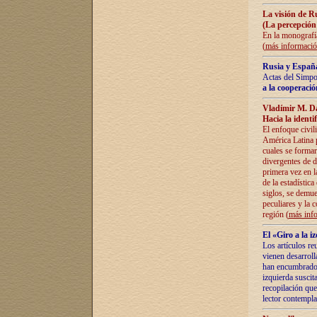
La visión de R
(La percepción
En la monografía
(
más informaci
Rusia y España
Actas del Simpo
a la cooperació
Vladímir M. D
Hacia la identi
El enfoque civil
América Latina pa
cuales se formar
divergentes de d
primera vez en l
de la estadística
siglos, se demue
peculiares y la 
región (
más inf
El «Giro a la 
Los artículos re
vienen desarroll
han encumbrado e
izquierda suscita
recopilación que
lector contempla