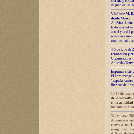
Coruña y el Cent
de julio de 201
Vladímir М. Da
desde Moscú
.
América Latina 
la diversidad se 
actual у lа del p
relaciones ruso-
estudios latino
4-5 de julio de
económica y ec
Organizadores d
Aplicada (Univ
España: vivir y
El libro recoge 
“España: cuatro 
Ibéricos del In
16-17 de mayo d
del desarrollo 
en la actividad
Instituto de La
31 de marzo 2016
diplomáticas en
convoca con el a
inauguró exhibi
de Rusia dedica