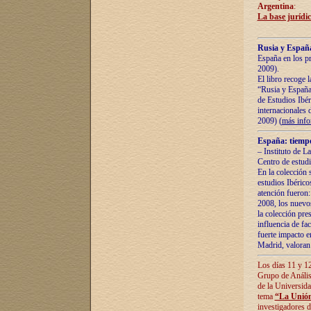
Argentina
:
La base jurídic
Rusia y España
España en los pr
2009).
El libro recoge 
“Rusia y España 
de Estudios Ibér
internacionales 
2009) (
más inf
España: tiempo
– Instituto de L
Centro de estud
En la colección 
estudios Ibérico
atención fueron:
2008, los nuevos
la colección pre
influencia de fac
fuerte impacto en
Madrid, valoran 
Los días 11 y 12
Grupo de Anális
de la Universida
tema
“La Unión
investigadores d