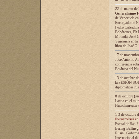
22 de marzo de 2
Generalísimo F
de Venezuela en
Encargado de Neg
Pedro Calzadilla
Bohórquez, Ph.D.
Miranda, José G
Venezuela en la 
libro de José G
17 de noviembre
José Antonio Am
conferencia sobr
Botánica del Nu
13 de octubre de
la SESIÓN SOLEM
diplomáticas rus
8 de octubre (j
Latina en el mun
Hutschenreuter 
1-3 de octubre 
Iberoamérica en 
Estatal de San P
Bering-Bellinsg
Rusia, Gobernac
Internacional de