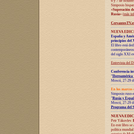
6 y 7 de octubre
Simposio hispan
«
Superación de 
Rusia
» (
más in
CervantesTV.e
NUEVA EDICI
España y Améric
principios del 
El libro está de
contemporáneos -
del siglo XXI ex
Entrevista del 
Conferencia in
“
Iberoamérica 
Moscú, 27-29 de
En los marcos 
Simposio ruso-
"
Rusia y Españ
Moscú, 27-29 de
Programa del 
NUEVA EDIC
Petr Yákovlev.
En este libro se
política mundial