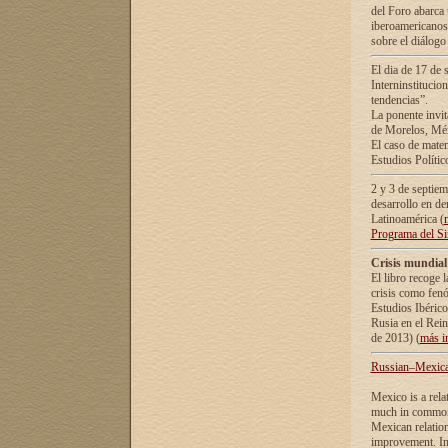
del Foro abarca 
iberoamericanos 
sobre el diálogo 
El dia de 17 de 
Interninstitucio
tendencias”.
La ponente inv
de Morelos, Méx
El caso de mate
Estudios Polític
2 y 3 de septie
desarrollo en de
Latinoamérica (
Programa del S
Crisis mundial
El libro recoge 
crisis como fen
Estudios Ibérico
Rusia en el Rei
de 2013) (
más i
Russian–Mexican
Mexico is a rela
much in common i
Mexican relation
improvement. In 