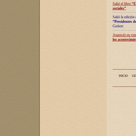
Salió el libro
“
E
sociales
”
Salió la edición
“Presidentes de
Gisbert
Apareció en vent
los acontecimie
INICIO
GE