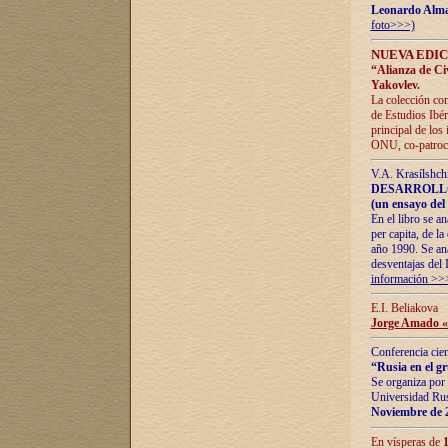
Leonardo Alm
foto>>>)
NUEVA EDIC
“Alianza de Civi
Yakovlev.
La colección con
de Estudios Ibér
principal de los
ONU, co-patroci
V.A. Krasílshch
DESARROLLO
(un ensayo del 
En el libro se a
per capita, de l
año 1990. Se ana
desventajas del 
información >>
E.I. Beliakova
Jorge Amado «r
Conferencia cien
“Rusia en el g
Se organiza por 
Universidad Rus
Noviembre de 
En vísperas de
1