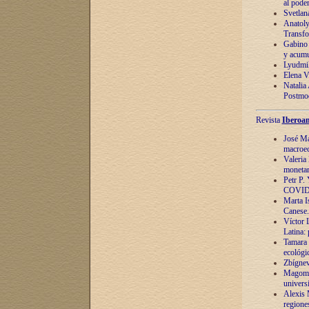
al pode
Svetlan
Anatoly
Transfo
Gabino 
y acumu
Lyudmil
Elena V.
Natalia
Postmod
Revista
Iberoam
José Ma
macroec
Valeria
monetari
Petr P.
COVID
Marta Is
Canese. 
Víctor 
Latina:
Tamara 
ecológi
Zbígnev
Magomed
univers
Alexis 
regiones