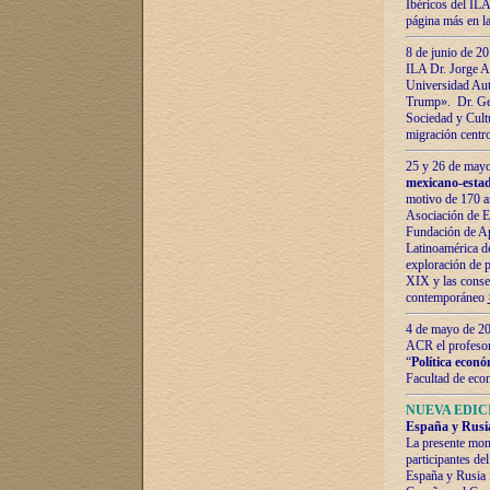
Ibéricos del ILA
página más en la
8 de junio de 20
ILA Dr. Jorge Al
Universidad Aut
Trump». Dr. Ger
Sociedad y Cultu
migración centr
25 y 26 de mayo 
mexicano-estad
motivo de 170 a
Asociación de E
Fundación de Ap
Latinoamérica d
exploración de p
XIX y las consec
contemporáneo
4 de mayo de 201
ACR el profeso
“
Política econó
Facultad de eco
NUEVA EDICI
España y Rusia 
La presente mono
participantes d
España y Rusia f