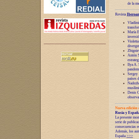
de la m
Revista
Iberoam
Vladímir
transfo
María E
inversi
Violett
diverge
Zbignie
Antón S
estrateg
Ilya A.
pandem
Sergey 
países 
Nadezhd
muslími
Denis G
observac
Nueva edición 
Rusia y España
La presente mono
serie de publica
consecuencias e
Además, los auto
España
>>>