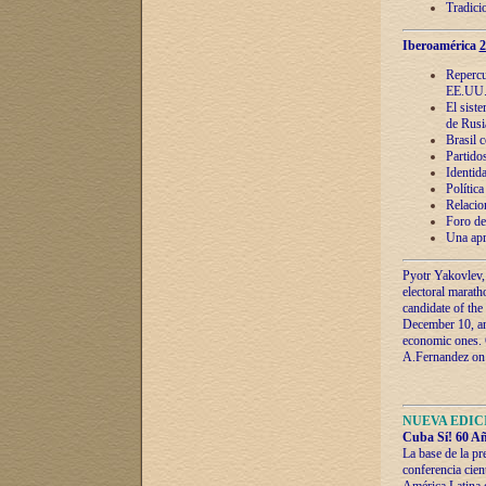
Tradici
Iberoamérica
2
Repercu
EE.UU
El sist
de Rusi
Brasil 
Partidos
Identida
Polític
Relacio
Foro de
Una apr
Pyotr Yakovlev,
electoral marath
candidate of the
December 10, and
economic ones. C
A.Fernandez on t
NUEVA EDICI
Cuba Sí! 60 Añ
La base de la pr
conferencia cien