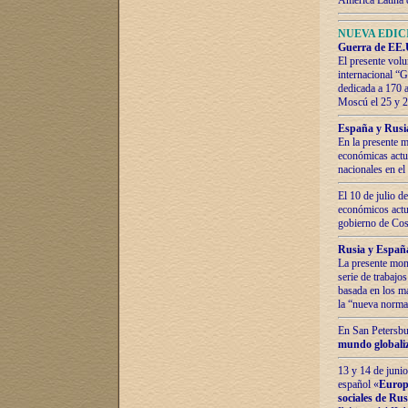
América Latina 
NUEVA EDICI
Guerra de EE.U
El presente volu
internacional “
dedicada a 170 
Moscú el 25 y 
España y Rusia:
En la presente m
económicas actua
nacionales en el
El 10 de julio d
económicos actua
gobierno de Cost
Rusia y España
La presente mono
serie de trabajo
basada en los ma
la “nueva norma
En San Petersbur
mundo globaliza
13 y 14 de junio
español «
Europa
sociales de Ru