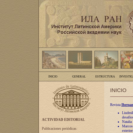
INICIO
GENERAL
ESTRUCTURA
INVESTI
INICIO
Revista
Iberoam
Liudmil
desafíos
ACTIVIDAD EDITORIAL
Natalia
Marcos A
Publicaciones periódicas:
exterio