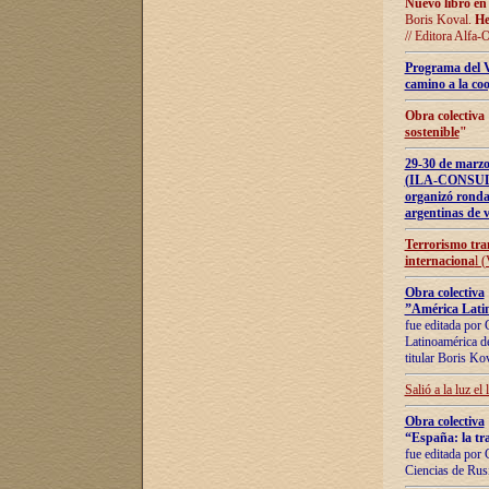
Nuevo libro en
Boris Koval.
He
// Editora Alfa-
Programa del 
camino a la coo
Obra colectiva
sostenible
"
29-30 de ma
(ILA-CONSULT
organizó ronda
argentinas de v
Terrorismo tra
internaciona
l 
Obra colectiva
”América Latin
fue editada por 
Latinoamérica de
titular Boris Ko
Salió a la luz el
Obra colectiva
“España: la tra
fue editada por 
Ciencias de Rus