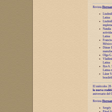
Revista
Iberoam
Liudmil
Latina
Liudmil
impleme
Natalia
activida
Latina
Francis
México 
Dánae D
manufac
Olga G.
Vladími
Latina
Ilya A.
Latina 
Lázar S.
brasile
El miércoles 28 
la nueva reali
aniversario del
Revista
Iberoam
Sergéy 
Pável A