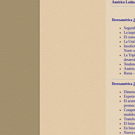
América Latina
Iberoamérica
2
Segurid
La izqu
El cons
La Unió
Insufic
Norte c
La Tripl
desarro
Tendenci
América
Rusia –
Iberoamérica
2
Dimensió
Experie
El acue
promoci
Competi
modelos
Transfo
El futu
En búsq
Nueva e