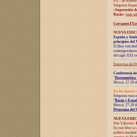
6 y 7 de octubre
Simposio hispan
«
Superación de 
Rusia
» (
más in
CervantesTV.e
NUEVA EDICI
España y Améric
principios del 
El libro está de
contemporáneos -
del siglo XXI ex
Entrevista del 
Conferencia in
“
Iberoamérica 
Moscú, 27-29 de
En los marcos 
Simposio ruso-
"
Rusia y Españ
Moscú, 27-29 de
Programa del 
NUEVA EDIC
Petr Yákovlev.
En este libro se
política mundial