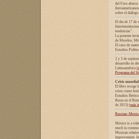
del Foro abarca 
iberoamericanos 
sobre el diálogo 
El dia de 17 de 
Interninstitucio
tendencias”.
La ponente inv
de Morelos, Méx
El caso de mate
Estudios Polític
2 y 3 de septie
desarrollo en de
Latinoamérica (
Programa del S
Crisis mundial
El libro recoge 
crisis como fen
Estudios Ibérico
Rusia en el Rei
de 2013) (
más i
Russian–Mexican
Mexico is a rela
much in common i
Mexican relation
improvement. In 