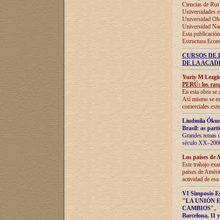
Ciencias de Rus
Universidades e
Universidad Obe
Universidad Na
Esta publicación
Estructura Econ
CURSOS DE 
DE LA ACAD
Yuriy M Lezgi
PERÚ: los rasg
En esta obra se 
Así mismo se est
comerciales exte
Liudmila Ókun
Brasil: as part
Grandes temas da
século XX–2006
Los países de 
Este trabajo exa
países de Améric
actividad de esa
VI Simposio E
"LA UNIÓN 
CAMBIOS"
,
Barcelona, 11 y