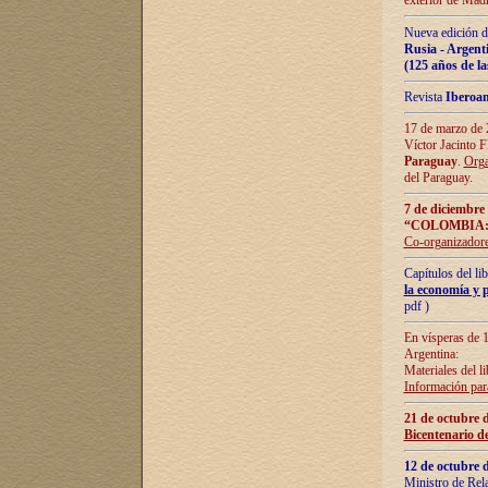
exterior de Madr
Nueva edición d
Rusia - Argent
(125 años de la
Revista
Iberoa
17 de marzo de 2
Víctor Jacinto 
Paraguay
.
Orga
del Paraguay.
7 de diciembre
“COLOMBIA:
Co-organizador
Capítulos del l
la economía y p
pdf )
En vísperas de 1
Argentina:
Materiales del li
Información para
21 de octubre 
Bicentenario d
12 de octubre 
Ministro de Rel