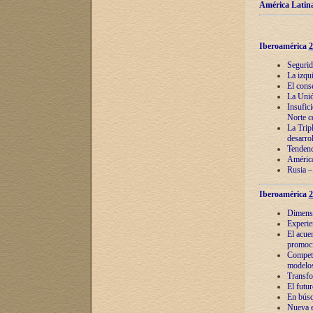
América Latina
Iberoamérica
2
Segurid
La izqu
El cons
La Unió
Insufic
Norte c
La Tripl
desarro
Tendenci
América
Rusia –
Iberoamérica
2
Dimensió
Experie
El acue
promoci
Competi
modelos
Transfo
El futu
En búsq
Nueva e