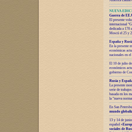
América Latina 
NUEVA EDICI
Guerra de EE.U
El presente volu
internacional “
dedicada a 170 
Moscú el 25 y 
España y Rusia:
En la presente m
económicas actua
nacionales en el
El 10 de julio d
económicos actua
gobierno de Cost
Rusia y España
La presente mono
serie de trabajo
basada en los ma
la “nueva norma
En San Petersbur
mundo globaliza
13 y 14 de junio
español «
Europa
sociales de Ru