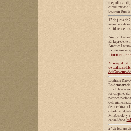
the political, d
of volume and sc
between Russia 
17 de junio de 2
actual jefe de r
Políticos del In
América Latina 
En la presente m
América Latina 
institucionales 
información>>
Mensaje del dest
de Latinoaméric
del Gobierno de
Liudmila Diako
La democracia 
En el libro se a
los orígenes del 
partidos naciona
del régimen auto
democrática, а l
estudia en detall
М. Bachelet у S.
consolidada (
má
27 de febrero d