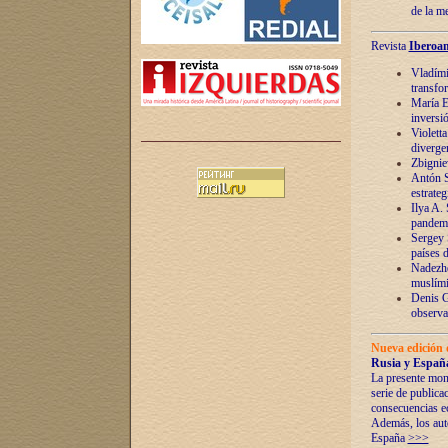
de la m
Revista
Iberoam
Vladímir
transfo
María E
inversi
Violett
diverge
Zbignie
Antón S
estrateg
Ilya A.
pandem
Sergey 
países 
Nadezhd
muslími
Denis G
observac
Nueva edición 
Rusia y España
La presente mono
serie de publica
consecuencias e
Además, los auto
España
>>>