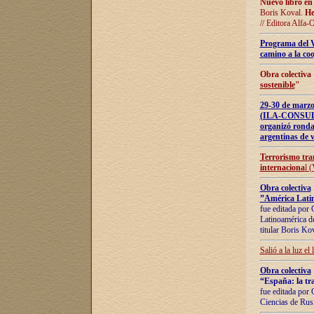
Nuevo libro en
Boris Koval.
He
// Editora Alfa-
Programa del 
camino a la coo
Obra colectiva
sostenible
"
29-30 de ma
(ILA-CONSULT
organizó ronda
argentinas de v
Terrorismo tra
internaciona
l 
Obra colectiva
”América Latin
fue editada por 
Latinoamérica de
titular Boris Ko
Salió a la luz el
Obra colectiva
“España: la tra
fue editada por 
Ciencias de Rus