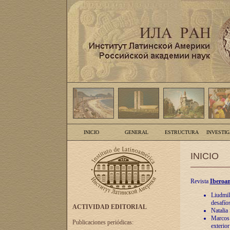
INICIO
GENERAL
ESTRUCTURA
INVESTI
INICIO
Revista
Iberoam
Liudmil
desafíos
ACTIVIDAD EDITORIAL
Natalia
Marcos A
Publicaciones periódicas:
exterio