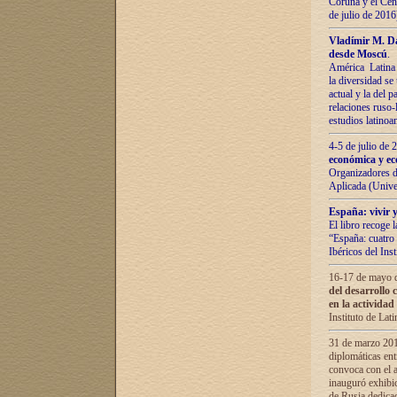
Coruña y el Cent
de julio de 201
Vladímir М. Da
desde Moscú
.
América Latina 
la diversidad se 
actual у lа del p
relaciones ruso-
estudios latino
4-5 de julio de
económica y ec
Organizadores d
Aplicada (Univ
España: vivir y
El libro recoge 
“España: cuatro 
Ibéricos del In
16-17 de mayo d
del desarrollo 
en la actividad
Instituto de La
31 de marzo 2016
diplomáticas en
convoca con el a
inauguró exhibi
de Rusia dedica