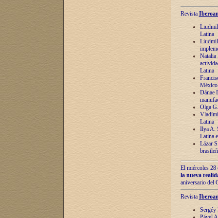
Revista
Iberoam
Liudmil
Latina
Liudmil
impleme
Natalia
activida
Latina
Francis
México 
Dánae D
manufac
Olga G.
Vladími
Latina
Ilya A.
Latina 
Lázar S.
brasile
El miércoles 28 
la nueva reali
aniversario del
Revista
Iberoam
Sergéy 
Pável A