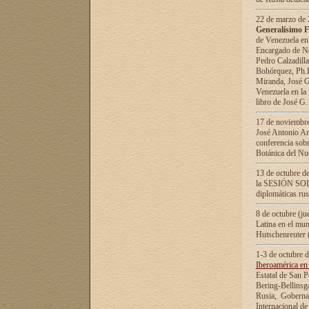
22 de marzo de 2
Generalísimo F
de Venezuela en
Encargado de Neg
Pedro Calzadilla
Bohórquez, Ph.D.
Miranda, José G
Venezuela en la 
libro de José G
17 de noviembre
José Antonio Am
conferencia sobr
Botánica del Nu
13 de octubre de
la SESIÓN SOLEM
diplomáticas rus
8 de octubre (j
Latina en el mun
Hutschenreuter 
1-3 de octubre 
Iberoamérica en 
Estatal de San P
Bering-Bellinsg
Rusia, Gobernac
Internacional de