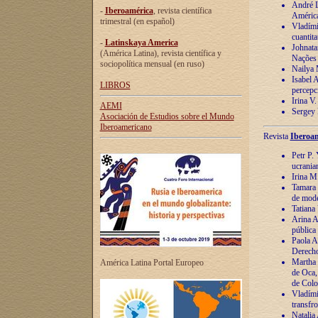
André Lu
-
Iberoamérica
, revista científica
América
trimestral (en español)
Vladímir
cuantita
-
Latinskaya America
Johnata
(América Latina), revista científica y
Nações
sociopolítica mensual (en ruso)
Nailya 
Isabel 
LIBROS
percepc
Irina V
AEMI
Sergey 
Asociación de Estudios sobre el Mundo
Iberoamericano
Revista
Iberoam
Petr P. 
ucrania
Irina M
Tamara 
de mode
Tatiana
Arina A
pública
Paola A
Derecho
Martha 
América Latina Portal Europeo
de Oca,
de Colo
Vladími
transfro
Natalia