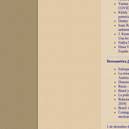
Yarima 
COVID
Kleidy 
potenci
Dmitry 
Isaac Ra
ambient
J. Kenn
Una lect
Naílya 
Elena 
España
Iberoamérica
2
Enfoques
La estr
América
Dimensi
Rusia – 
Brasil y
La polí
Relacion
2019)
Brasil: 
Conjugac
mexican
1 de diciembre d