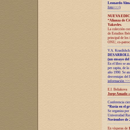
Leonardo Alm
foto>>>)
NUEVA EDIC
“Alianza de Civi
Yakovlev.
La colección con
de Estudios Ibér
principal de los
ONU, co-patroci
V.A. Krasílshch
DESARROLLO
(un ensayo del 
En el libro se a
per capita, de l
año 1990. Se ana
desventajas del 
información >>
E.I. Beliakova
Jorge Amado «r
Conferencia cien
“Rusia en el g
Se organiza por 
Universidad Rus
Noviembre de 
En vísperas de
1