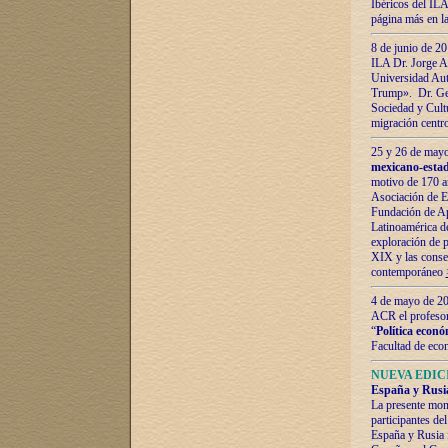
Ibéricos del ILA
página más en la
8 de junio de 20
ILA Dr. Jorge Al
Universidad Aut
Trump». Dr. Ger
Sociedad y Cultu
migración centr
25 y 26 de mayo 
mexicano-estad
motivo de 170 a
Asociación de E
Fundación de Ap
Latinoamérica d
exploración de p
XIX y las consec
contemporáneo
4 de mayo de 201
ACR el profeso
“
Política econó
Facultad de eco
NUEVA EDICI
España y Rusia 
La presente mono
participantes d
España y Rusia f