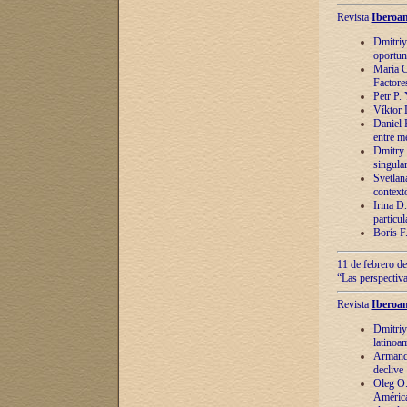
Revista
Iberoam
Dmitriy
oportun
María C
Factore
Petr P.
Víktor 
Daniel 
entre m
Dmitry 
singula
Svetlan
context
Irina D
particul
Borís F
11 de febrero de
“Las perspectiva
Revista
Iberoam
Dmitriy
latinoa
Armando
declive
Oleg O.
América