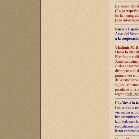
La visión de R
(La percepción
En la monografía
(
más informaci
Rusia y España
Actas del Simpo
a la cooperació
Vladímir M. D
Hacia la identi
El enfoque civil
América Latina pa
cuales se formar
divergentes de d
primera vez en l
de la estadística
siglos, se demue
peculiares y la 
región (
más inf
El «Giro a la 
Los artículos re
vienen desarroll
han encumbrado e
izquierda suscita
recopilación que
lector contempla