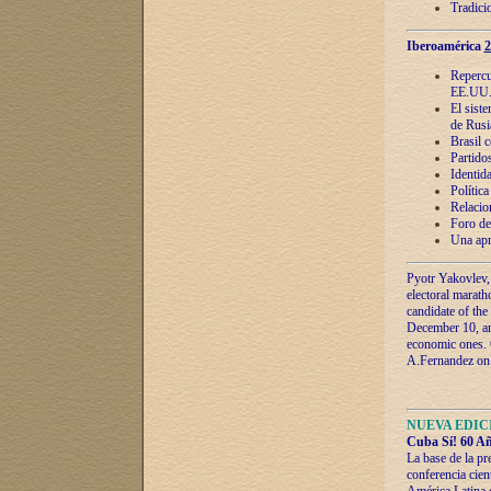
Tradici
Iberoamérica
2
Repercu
EE.UU
El sist
de Rusi
Brasil 
Partidos
Identida
Polític
Relacio
Foro de
Una apr
Pyotr Yakovlev,
electoral marath
candidate of the
December 10, and
economic ones. C
A.Fernandez on t
NUEVA EDICI
Cuba Sí! 60 Añ
La base de la pr
conferencia cien