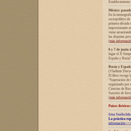
Establecimiento
México: parado
En la monografía
sociopolítico de
primera década d
impresionante a
viene arrastrand
las disputas pe
(
más informaci
6 y 7 de junio 
lugar el X Simp
España y Rusia"
Rusia y España 
(Vladímir Davyd
El libro recoge 
“Superación de l
organizado por e
Ciencias de Rus
Surerior de Inve
(
más informaci
Países ibéricos
Irina Sinélschik
La práctica esp
información>>