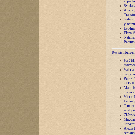
al pode
Svetlan
Anatoly
Transfo
Gabino 
y acumu
Lyudmil
Elena V.
Natalia
Postmod
Revista
Iberoam
José Ma
macroec
Valeria
monetari
Petr P.
COVID
Marta Is
Canese. 
Víctor 
Latina:
Tamara 
ecológi
Zbígnev
Magomed
univers
Alexis 
regiones