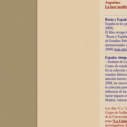
Argentina
:
La base jurídic
Rusia y España
España en los pr
2009).
El libro recoge 
“Rusia y España 
de Estudios Ibér
internacionales 
2009) (
más inf
España: tiempo
– Instituto de L
Centro de estud
En la colección 
estudios Ibérico
atención fueron:
2008, los nuevos
la colección pre
influencia de fac
fuerte impacto en
Madrid, valoran 
Los días 11 y 12
Grupo de Anális
de la Universida
tema
“La Unión
investigadores d