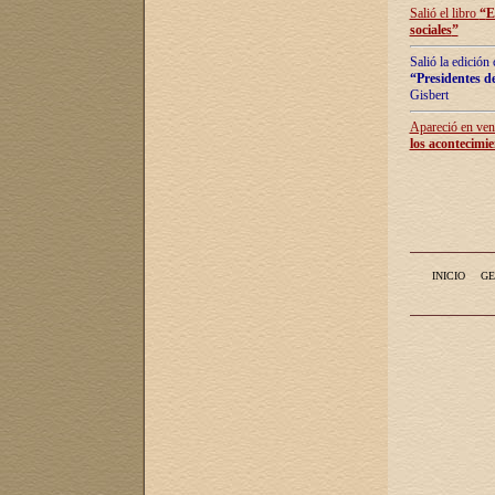
Salió el libro
“
E
sociales
”
Salió la edición
“Presidentes de
Gisbert
Apareció en vent
los acontecimie
INICIO
GE