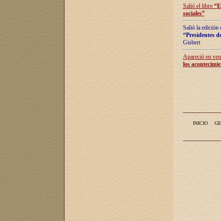
Salió el libro
“
E
sociales
”
Salió la edición
“Presidentes de
Gisbert
Apareció en vent
los acontecimie
INICIO
GE