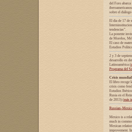
del Foro abarca 
iberoamericanos 
sobre el diálogo 
El dia de 17 de 
Interninstitucio
tendencias”.
La ponente inv
de Morelos, Méx
El caso de mate
Estudios Polític
2 y 3 de septie
desarrollo en de
Latinoamérica (
Programa del S
Crisis mundial
El libro recoge 
crisis como fen
Estudios Ibérico
Rusia en el Rei
de 2013) (
más i
Russian–Mexican
Mexico is a rela
much in common i
Mexican relation
improvement. In 