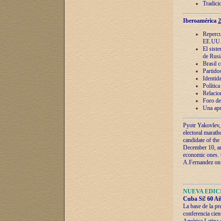
Tradici
Iberoamérica
2
Repercu
EE.UU
El sist
de Rusi
Brasil 
Partidos
Identida
Polític
Relacio
Foro de
Una apr
Pyotr Yakovlev,
electoral marath
candidate of the
December 10, and
economic ones. C
A.Fernandez on t
NUEVA EDICI
Cuba Sí! 60 Añ
La base de la pr
conferencia cien