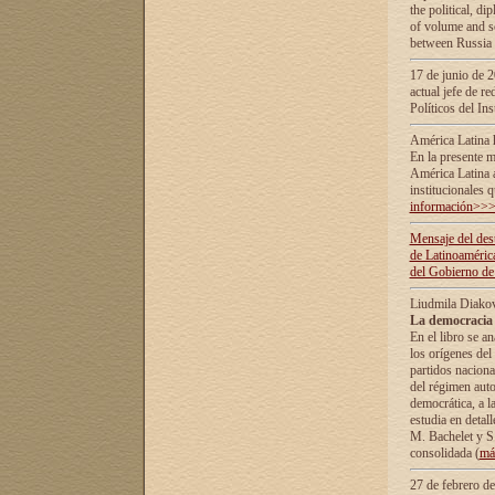
the political, d
of volume and sc
between Russia 
17 de junio de 2
actual jefe de r
Políticos del In
América Latina 
En la presente m
América Latina 
institucionales 
información>>
Mensaje del dest
de Latinoaméric
del Gobierno de
Liudmila Diako
La democracia 
En el libro se a
los orígenes del 
partidos naciona
del régimen auto
democrática, а l
estudia en detall
М. Bachelet у S.
consolidada (
má
27 de febrero d