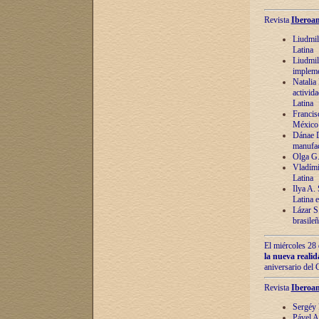
Revista
Iberoam
Liudmil
Latina
Liudmil
impleme
Natalia
activida
Latina
Francis
México 
Dánae D
manufac
Olga G.
Vladími
Latina
Ilya A.
Latina 
Lázar S.
brasile
El miércoles 28 
la nueva reali
aniversario del
Revista
Iberoam
Sergéy 
Pável A