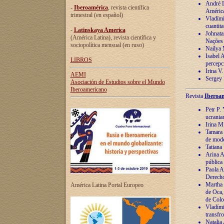
André Lu
-
Iberoamérica
, revista científica
América
trimestral (en español)
Vladímir
cuantita
-
Latinskaya America
Johnata
(América Latina), revista científica y
Nações
sociopolítica mensual (en ruso)
Nailya 
Isabel 
LIBROS
percepc
Irina V
AEMI
Sergey 
Asociación de Estudios sobre el Mundo
Iberoamericano
Revista
Iberoam
Petr P. 
ucrania
Irina M
Tamara 
de mode
Tatiana
Arina A
pública
Paola A
Derecho
Martha 
América Latina Portal Europeo
de Oca,
de Colo
Vladími
transfro
Natalia