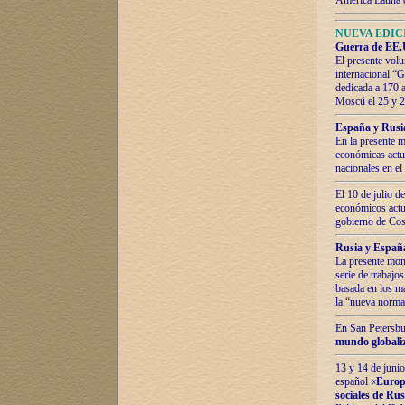
América Latina 
NUEVA EDICI
Guerra de EE.U
El presente volu
internacional “
dedicada a 170 
Moscú el 25 y 
España y Rusia:
En la presente m
económicas actua
nacionales en el
El 10 de julio d
económicos actua
gobierno de Cost
Rusia y España
La presente mono
serie de trabajo
basada en los ma
la “nueva norma
En San Petersbur
mundo globaliza
13 y 14 de junio
español «
Europa
sociales de Ru