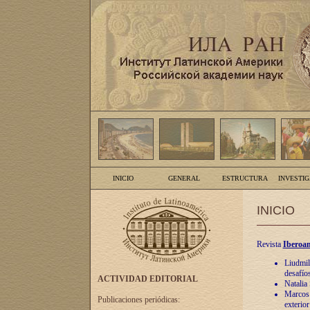
INICIO
GENERAL
ESTRUCTURA
INVESTI
INICIO
Revista
Iberoam
Liudmil
desafíos
ACTIVIDAD EDITORIAL
Natalia
Marcos A
Publicaciones periódicas:
exterio