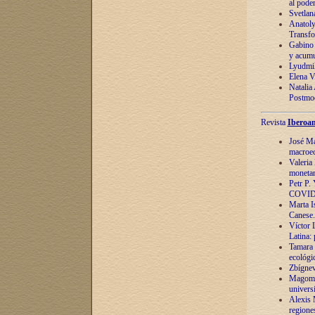
al pode
Svetlan
Anatoly
Transfo
Gabino 
y acumu
Lyudmil
Elena V.
Natalia
Postmod
Revista
Iberoam
José Ma
macroec
Valeria
monetari
Petr P.
COVID
Marta Is
Canese. 
Víctor 
Latina:
Tamara 
ecológi
Zbígnev
Magomed
univers
Alexis 
regiones