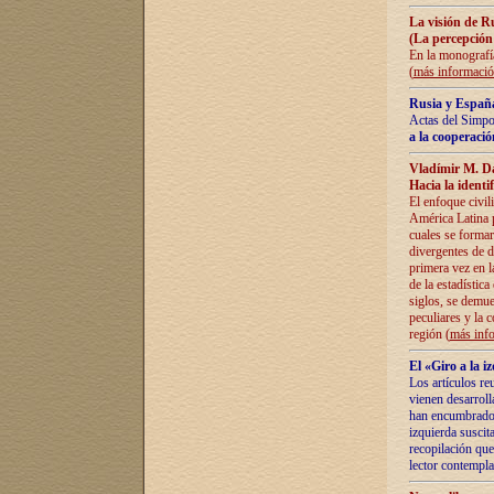
La visión de R
(La percepción
En la monografía
(
más informaci
Rusia y España
Actas del Simpo
a la cooperació
Vladímir M. D
Hacia la identi
El enfoque civil
América Latina pa
cuales se formar
divergentes de d
primera vez en l
de la estadística
siglos, se demue
peculiares y la 
región (
más inf
El «Giro a la 
Los artículos re
vienen desarroll
han encumbrado e
izquierda suscita
recopilación que
lector contempla