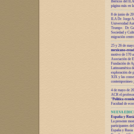
Ibéricos del ILA
página más en la
8 de junio de 20
ILA Dr. Jorge Al
Universidad Aut
Trump». Dr. Ger
Sociedad y Cultu
migración centr
25 y 26 de mayo 
mexicano-estad
motivo de 170 a
Asociación de E
Fundación de Ap
Latinoamérica d
exploración de p
XIX y las consec
contemporáneo
4 de mayo de 201
ACR el profeso
“
Política econó
Facultad de eco
NUEVA EDICI
España y Rusia 
La presente mono
participantes d
España y Rusia f