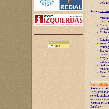
de la m
Revista
Iberoam
Vladímir
transfo
María E
inversi
Violett
diverge
Zbignie
Antón S
estrateg
Ilya A.
pandem
Sergey 
países 
Nadezhd
muslími
Denis G
observac
Nueva edición 
Rusia y España
La presente mono
serie de publica
consecuencias e
Además, los auto
España
>>>