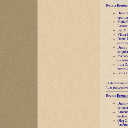
Revista
Iberoam
Dmitriy
oportun
María C
Factore
Petr P.
Víktor 
Daniel 
entre m
Dmitry 
singula
Svetlan
context
Irina D
particul
Borís F
11 de febrero de
“Las perspectiva
Revista
Iberoam
Dmitriy
latinoa
Armando
declive
Oleg O.
América