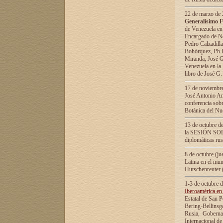
22 de marzo de 2
Generalísimo F
de Venezuela en
Encargado de Neg
Pedro Calzadilla
Bohórquez, Ph.D.
Miranda, José G
Venezuela en la 
libro de José G
17 de noviembre
José Antonio Am
conferencia sobr
Botánica del Nu
13 de octubre de
la SESIÓN SOLEM
diplomáticas rus
8 de octubre (j
Latina en el mun
Hutschenreuter 
1-3 de octubre 
Iberoamérica en 
Estatal de San P
Bering-Bellinsg
Rusia, Gobernac
Internacional de