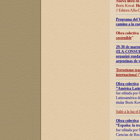
Nuevo libro en
Boris Koval.
He
// Editora Alfa-
Programa del 
camino a la coo
Obra colectiva
sostenible
"
29-30 de ma
(ILA-CONSULT
organizó ronda
argentinas de v
Terrorismo tra
internaciona
l 
Obra colectiva
”América Latin
fue editada por 
Latinoamérica de
titular Boris Ko
Salió a la luz el
Obra colectiva
“España: la tra
fue editada por 
Ciencias de Rus