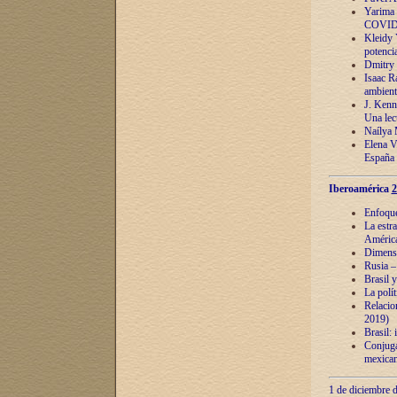
Yarima 
COVID
Kleidy 
potenci
Dmitry 
Isaac Ra
ambient
J. Kenn
Una lect
Naílya 
Elena 
España
Iberoamérica
2
Enfoques
La estr
América
Dimensi
Rusia – 
Brasil y
La polí
Relacion
2019)
Brasil: 
Conjugac
mexican
1 de diciembre d