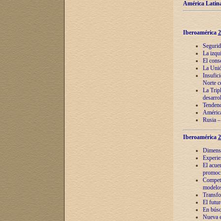
América Latina
Iberoamérica
2
Segurid
La izqu
El cons
La Unió
Insufic
Norte c
La Tripl
desarro
Tendenci
América
Rusia –
Iberoamérica
2
Dimensió
Experie
El acue
promoci
Competi
modelos
Transfo
El futu
En búsq
Nueva e