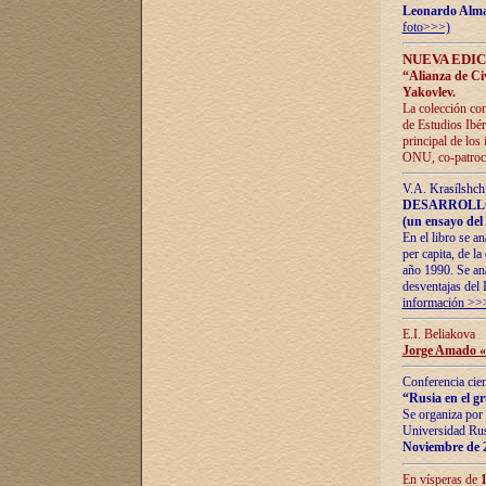
Leonardo Alm
foto>>>)
NUEVA EDIC
“Alianza de Civi
Yakovlev.
La colección con
de Estudios Ibér
principal de los
ONU, co-patroci
V.A. Krasílshch
DESARROLLO
(un ensayo del 
En el libro se a
per capita, de l
año 1990. Se ana
desventajas del 
información >>
E.I. Beliakova
Jorge Amado «r
Conferencia cien
“Rusia en el g
Se organiza por 
Universidad Rus
Noviembre de 
En vísperas de
1