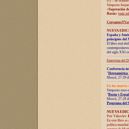
6 y 7 de octubre
Simposio hispan
«
Superación de 
Rusia
» (
más in
CervantesTV.e
NUEVA EDICI
España y Améric
principios del 
El libro está de
contemporáneos -
del siglo XXI ex
Entrevista del 
Conferencia in
“
Iberoamérica 
Moscú, 27-29 de
En los marcos 
Simposio ruso-
"
Rusia y Españ
Moscú, 27-29 de
Programa del 
NUEVA EDIC
Petr Yákovlev.
En este libro se
política mundial