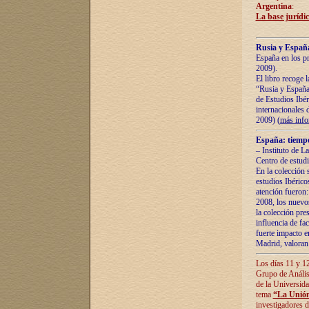
Argentina
:
La base jurídic
Rusia y España
España en los pr
2009).
El libro recoge 
“Rusia y España 
de Estudios Ibér
internacionales 
2009) (
más inf
España: tiempo
– Instituto de L
Centro de estud
En la colección 
estudios Ibérico
atención fueron:
2008, los nuevos
la colección pre
influencia de fac
fuerte impacto en
Madrid, valoran 
Los días 11 y 12
Grupo de Anális
de la Universida
tema
“La Unión
investigadores d