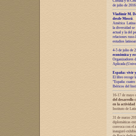
Coruña y el Cent
de julio de 201
Vladímir М. Da
desde Moscú
.
América Latina 
la diversidad se 
actual у lа del p
relaciones ruso-
estudios latino
4-5 de julio de
económica y ec
Organizadores d
Aplicada (Univ
España: vivir y
El libro recoge 
“España: cuatro 
Ibéricos del In
16-17 de mayo d
del desarrollo 
en la actividad
Instituto de La
31 de marzo 2016
diplomáticas en
convoca con el a
inauguró exhibi
de Rusia dedica