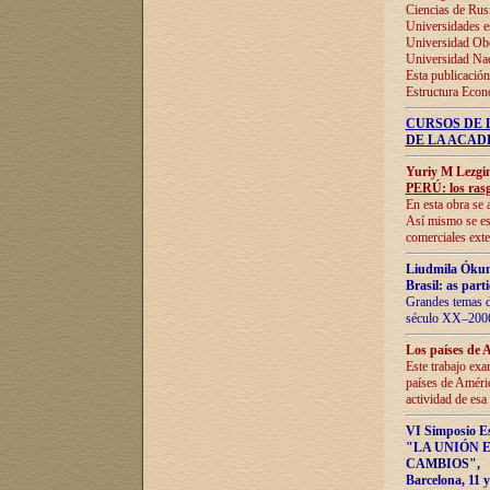
Ciencias de Rus
Universidades e
Universidad Obe
Universidad Na
Esta publicación
Estructura Econ
CURSOS DE 
DE LA ACAD
Yuriy M Lezgi
PERÚ: los rasg
En esta obra se 
Así mismo se est
comerciales exte
Liudmila Ókun
Brasil: as part
Grandes temas da
século XX–2006
Los países de 
Este trabajo exa
países de Améric
actividad de esa
VI Simposio E
"LA UNIÓN 
CAMBIOS"
,
Barcelona, 11 y