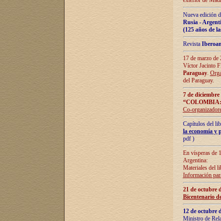
exterior de Madr
Nueva edición d
Rusia - Argent
(125 años de la
Revista
Iberoa
17 de marzo de 2
Víctor Jacinto 
Paraguay
.
Orga
del Paraguay.
7 de diciembre
“COLOMBIA:
Co-organizador
Capítulos del l
la economía y p
pdf )
En vísperas de 1
Argentina:
Materiales del li
Información para
21 de octubre 
Bicentenario d
12 de octubre 
Ministro de Rel