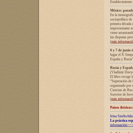
Establecimiento
México: parado
En la monografía
sociopolítico de
primera década d
impresionante a
viene arrastrand
las disputas pe
(
más informaci
6 y 7 de junio 
lugar el X Simp
España y Rusia"
Rusia y España 
(Vladímir Davyd
El libro recoge 
“Superación de l
organizado por e
Ciencias de Rus
Surerior de Inve
(
más informaci
Países ibéricos
Irina Sinélschik
La práctica esp
información>>