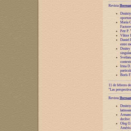
Revista
Iberoam
Dmitriy
oportun
María C
Factore
Petr P.
Víktor 
Daniel 
entre m
Dmitry 
singula
Svetlan
context
Irina D
particul
Borís F
11 de febrero de
“Las perspectiva
Revista
Iberoam
Dmitriy
latinoa
Armando
declive
Oleg O.
América