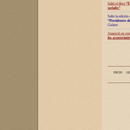
Salió el libro
“
E
sociales
”
Salió la edición
“Presidentes de
Gisbert
Apareció en vent
los acontecimie
INICIO
GE