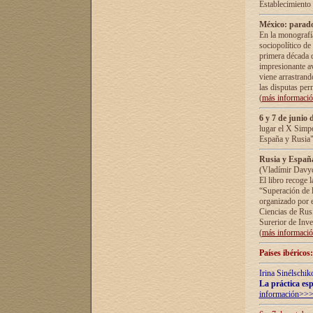
Establecimiento
México: parado
En la monografía
sociopolítico de
primera década d
impresionante a
viene arrastrand
las disputas pe
(
más informaci
6 y 7 de junio 
lugar el X Simp
España y Rusia"
Rusia y España 
(Vladímir Davyd
El libro recoge 
“Superación de l
organizado por e
Ciencias de Rus
Surerior de Inve
(
más informaci
Países ibéricos
Irina Sinélschik
La práctica esp
información>>