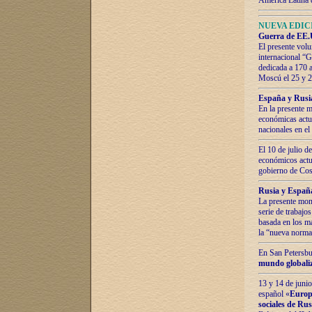
América Latina 
NUEVA EDICI
Guerra de EE.U
El presente volu
internacional “
dedicada a 170 
Moscú el 25 y 
España y Rusia:
En la presente m
económicas actua
nacionales en el
El 10 de julio d
económicos actua
gobierno de Cost
Rusia y España
La presente mono
serie de trabajo
basada en los ma
la “nueva norma
En San Petersbur
mundo globaliza
13 y 14 de junio
español «
Europa
sociales de Ru