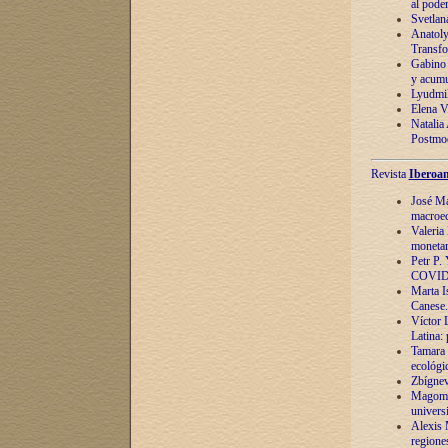
al pode
Svetlan
Anatoly
Transfo
Gabino 
y acumu
Lyudmil
Elena V.
Natalia
Postmod
Revista
Iberoam
José Ma
macroec
Valeria
monetari
Petr P.
COVID
Marta Is
Canese. 
Víctor 
Latina:
Tamara 
ecológi
Zbígnev
Magomed
univers
Alexis 
regiones