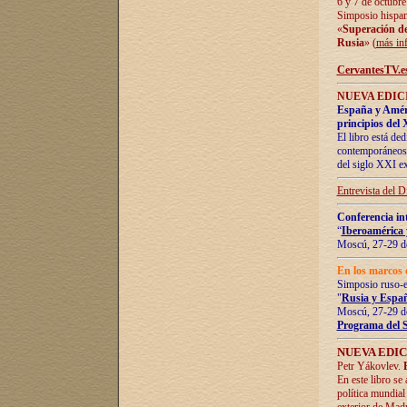
6 y 7 de octubre
Simposio hispan
«
Superación de 
Rusia
» (
más in
CervantesTV.e
NUEVA EDICI
España y Améric
principios del 
El libro está de
contemporáneos -
del siglo XXI ex
Entrevista del 
Conferencia in
“
Iberoamérica 
Moscú, 27-29 de
En los marcos 
Simposio ruso-
"
Rusia y Españ
Moscú, 27-29 de
Programa del 
NUEVA EDIC
Petr Yákovlev.
En este libro se
política mundial