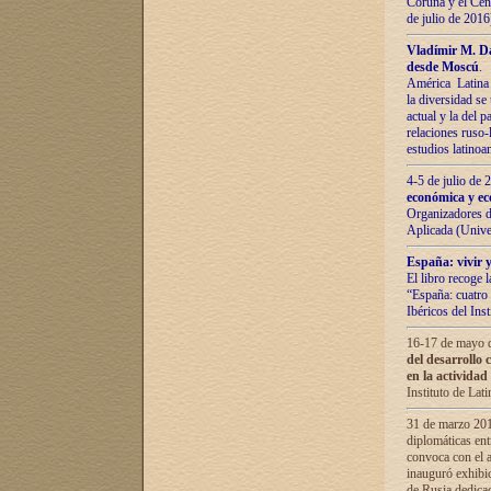
Coruña y el Cent
de julio de 201
Vladímir М. Da
desde Moscú
.
América Latina 
la diversidad se 
actual у lа del p
relaciones ruso-
estudios latino
4-5 de julio de
económica y ec
Organizadores d
Aplicada (Univ
España: vivir y
El libro recoge 
“España: cuatro 
Ibéricos del In
16-17 de mayo d
del desarrollo 
en la actividad
Instituto de La
31 de marzo 2016
diplomáticas en
convoca con el a
inauguró exhibi
de Rusia dedica