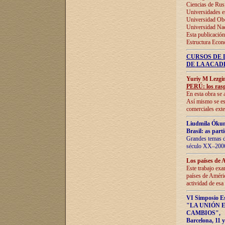
Ciencias de Rus
Universidades e
Universidad Obe
Universidad Na
Esta publicación
Estructura Econ
CURSOS DE 
DE LA ACAD
Yuriy M Lezgi
PERÚ: los rasg
En esta obra se 
Así mismo se est
comerciales exte
Liudmila Ókun
Brasil: as part
Grandes temas da
século XX–2006
Los países de 
Este trabajo exa
países de Améric
actividad de esa
VI Simposio E
"LA UNIÓN 
CAMBIOS"
,
Barcelona, 11 y