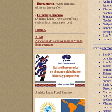
André Lu
-
Iberoamérica
, revista científica
América
trimestral (en español)
Vladímir
cuantita
-
Latinskaya America
Johnata
(América Latina), revista científica y
Nações
sociopolítica mensual (en ruso)
Nailya 
Isabel 
LIBROS
percepc
Irina V
AEMI
Sergey 
Asociación de Estudios sobre el Mundo
Iberoamericano
Revista
Iberoam
Petr P. 
ucrania
Irina M
Tamara 
de mode
Tatiana
Arina A
pública
Paola A
Derecho
Martha 
América Latina Portal Europeo
de Oca,
de Colo
Vladími
transfro
Natalia