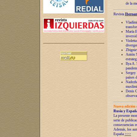
de la m
Revista
Iberoam
Vladímir
transfo
María E
inversi
Violett
diverge
Zbignie
Antón S
estrateg
Ilya A.
pandem
Sergey 
países 
Nadezhd
muslími
Denis G
observac
Nueva edición 
Rusia y España
La presente mono
serie de publica
consecuencias e
Además, los auto
España
>>>