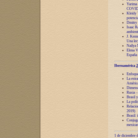
Yarima 
COVID
Kleidy 
potenci
Dmitry 
Isaac Ra
ambient
J. Kenn
Una lect
Naílya 
Elena 
España
Iberoamérica
2
Enfoques
La estr
América
Dimensi
Rusia – 
Brasil y
La polí
Relacion
2019)
Brasil: 
Conjugac
mexican
1 de diciembre d