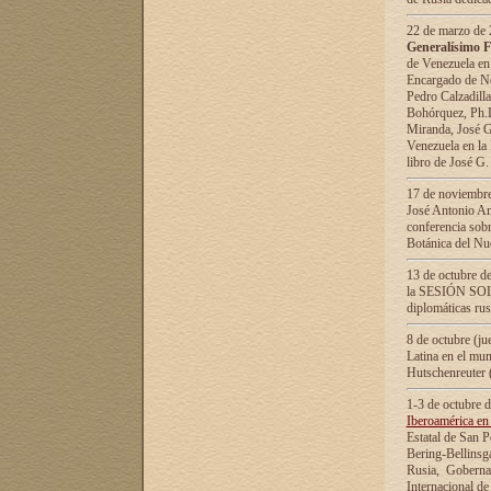
22 de marzo de 2
Generalísimo F
de Venezuela en
Encargado de Neg
Pedro Calzadilla
Bohórquez, Ph.D.
Miranda, José G
Venezuela en la 
libro de José G
17 de noviembre
José Antonio Am
conferencia sobr
Botánica del Nu
13 de octubre de
la SESIÓN SOLEM
diplomáticas rus
8 de octubre (j
Latina en el mun
Hutschenreuter 
1-3 de octubre 
Iberoamérica en 
Estatal de San P
Bering-Bellinsg
Rusia, Gobernac
Internacional de