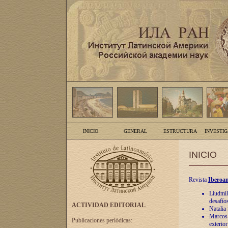
INICIO
GENERAL
ESTRUCTURA
INVESTI
INICIO
Revista
Iberoam
Liudmil
desafíos
ACTIVIDAD EDITORIAL
Natalia
Marcos A
Publicaciones periódicas:
exterio