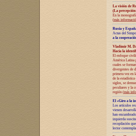
La visión de R
(La percepción
En la monografía
(
más informaci
Rusia y España
Actas del Simpo
a la cooperació
Vladímir M. D
Hacia la identi
El enfoque civil
América Latina pa
cuales se formar
divergentes de d
primera vez en l
de la estadística
siglos, se demue
peculiares y la 
región (
más inf
El «Giro a la 
Los artículos re
vienen desarroll
han encumbrado e
izquierda suscita
recopilación que
lector contempla