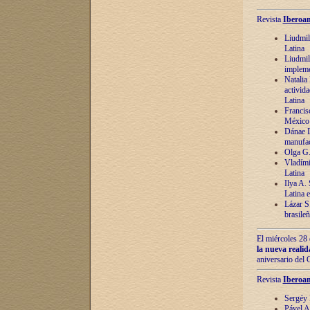
Revista
Iberoam
Liudmil
Latina
Liudmil
impleme
Natalia
activida
Latina
Francis
México 
Dánae D
manufac
Olga G.
Vladími
Latina
Ilya A.
Latina 
Lázar S.
brasile
El miércoles 28 
la nueva reali
aniversario del
Revista
Iberoam
Sergéy 
Pável A