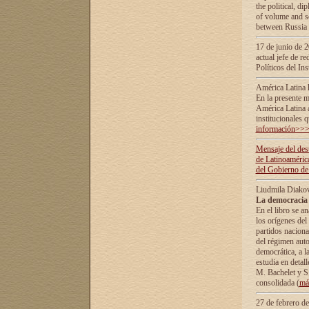
the political, d
of volume and sc
between Russia 
17 de junio de 2
actual jefe de r
Políticos del In
América Latina 
En la presente m
América Latina 
institucionales 
información>>
Mensaje del dest
de Latinoaméric
del Gobierno de
Liudmila Diako
La democracia 
En el libro se a
los orígenes del 
partidos naciona
del régimen auto
democrática, а l
estudia en detall
М. Bachelet у S.
consolidada (
má
27 de febrero d