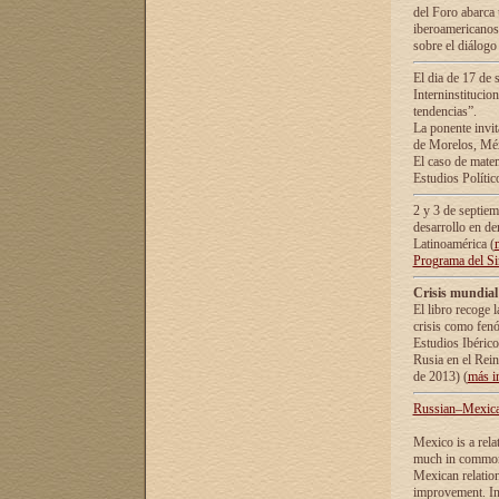
del Foro abarca 
iberoamericanos 
sobre el diálogo 
El dia de 17 de 
Interninstitucio
tendencias”.
La ponente inv
de Morelos, Méx
El caso de mate
Estudios Polític
2 y 3 de septie
desarrollo en de
Latinoamérica (
Programa del S
Crisis mundial
El libro recoge 
crisis como fen
Estudios Ibérico
Rusia en el Rei
de 2013) (
más i
Russian–Mexican
Mexico is a rela
much in common i
Mexican relation
improvement. In 