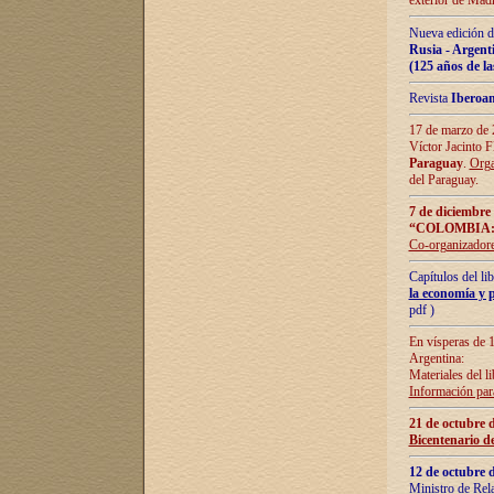
exterior de Madr
Nueva edición d
Rusia - Argent
(125 años de la
Revista
Iberoa
17 de marzo de 2
Víctor Jacinto 
Paraguay
.
Orga
del Paraguay.
7 de diciembre
“COLOMBIA:
Co-organizador
Capítulos del l
la economía y p
pdf )
En vísperas de 1
Argentina:
Materiales del li
Información para
21 de octubre 
Bicentenario d
12 de octubre 
Ministro de Rel