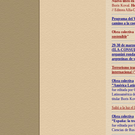
Nuevo libro en
Boris Koval.
He
// Editora Alfa-
Programa del 
camino a la coo
Obra colectiva
sostenible
"
29-30 de ma
(ILA-CONSULT
organizó ronda
argentinas de v
Terrorismo tra
internaciona
l 
Obra colectiva
”América Latin
fue editada por 
Latinoamérica de
titular Boris Ko
Salió a la luz el
Obra colectiva
“España: la tra
fue editada por 
Ciencias de Rus