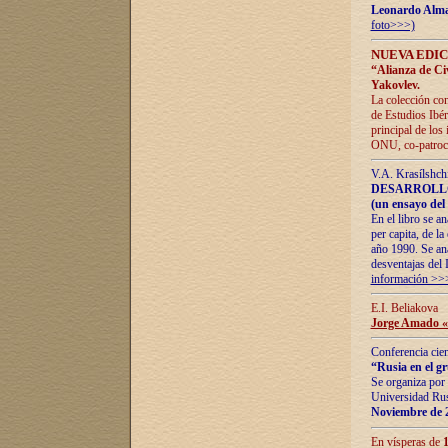
Leonardo Alm
foto>>>)
NUEVA EDIC
“Alianza de Civi
Yakovlev.
La colección con
de Estudios Ibér
principal de los
ONU, co-patroci
V.A. Krasílshch
DESARROLLO
(un ensayo del 
En el libro se a
per capita, de l
año 1990. Se ana
desventajas del 
información >>
E.I. Beliakova
Jorge Amado «r
Conferencia cien
“Rusia en el g
Se organiza por 
Universidad Rus
Noviembre de 
En vísperas de
1