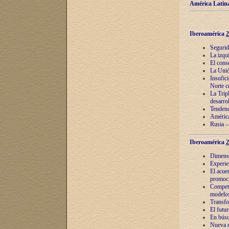
América Latina
Iberoamérica
2
Segurid
La izqu
El cons
La Unió
Insufic
Norte c
La Tripl
desarro
Tendenci
América
Rusia –
Iberoamérica
2
Dimensió
Experie
El acue
promoci
Competi
modelos
Transfo
El futu
En búsq
Nueva e