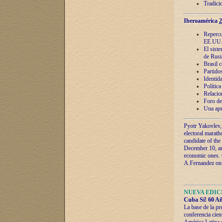
Tradici
Iberoamérica
2
Repercu
EE.UU
El sist
de Rusi
Brasil 
Partidos
Identida
Polític
Relacio
Foro de
Una apr
Pyotr Yakovlev,
electoral marath
candidate of the
December 10, and
economic ones. C
A.Fernandez on t
NUEVA EDICI
Cuba Sí! 60 Añ
La base de la pr
conferencia cien