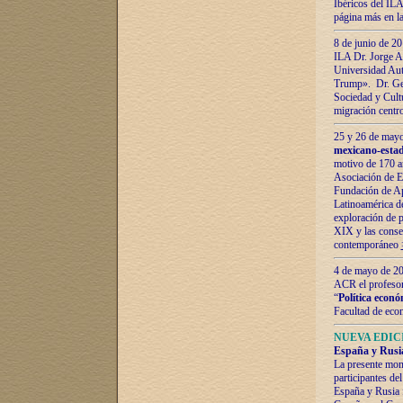
Ibéricos del ILA
página más en la
8 de junio de 20
ILA Dr. Jorge Al
Universidad Aut
Trump». Dr. Ger
Sociedad y Cultu
migración centr
25 y 26 de mayo 
mexicano-estad
motivo de 170 a
Asociación de E
Fundación de Ap
Latinoamérica d
exploración de p
XIX y las consec
contemporáneo
4 de mayo de 201
ACR el profeso
“
Política econó
Facultad de eco
NUEVA EDICI
España y Rusia 
La presente mono
participantes d
España y Rusia f