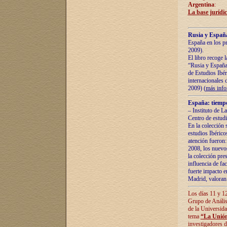
Argentina
:
La base jurídic
Rusia y España
España en los pr
2009).
El libro recoge 
“Rusia y España 
de Estudios Ibér
internacionales 
2009) (
más inf
España: tiempo
– Instituto de L
Centro de estud
En la colección 
estudios Ibérico
atención fueron:
2008, los nuevos
la colección pre
influencia de fac
fuerte impacto en
Madrid, valoran 
Los días 11 y 12
Grupo de Anális
de la Universida
tema
“La Unión
investigadores d