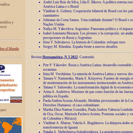
André Luiz Reis da Silva, Lilia E. Ilikova. A política externa ru
entífica
América Latina e o Brasil
Vladímir A. Goliney. Cooperación bilateral de Brasil con los país
cuantitativo
Johnatan da Costa Santos. Uma realidade distante? O Brasil e s
ientífica y
Nações Unidas
ruso)
Nailya M. Yákovleva. Argentina: Panorama político y el impact
Isabel Antonieta Morayta. Los jóvenes y la corrupción: un análi
percepciones en Rusia y Argentina
Irina V. Selivánova. La historia de Colombia: enfoque ruso
Sergey M. Khenkin. España frente a nuevos desafíos
obre el Mundo
Revista
Iberoamérica, N 3 2022
. Contenido
Petr P. Yákovlev. Rusia y América Latina: desarrollo sostenible a 
ucraniana
Irina M. Vershínina. La minería de América Latina y nuevos des
Tamara V. Naúmenko, María S. Kózyreva. Fuentes de energía re
de modernización de los instrumentos institucionales en América
Tatiana V. Sidorenko. La transformación digital de la economía 
Arina A. Andréeva. Misiones de paz como función de las fuerza
pública en España
Paola Andrea Acosta-Alvarado. Medidas provisionales de la Cor
Derechos Humanos: el caso colombiano
Martha Elisa Nateras González, Paula Andrea Valencia Londoñ
ropeo
de Oca, Oscar, Marisela Pacheco Arrieta. Protestas sociales y vi
de Colombia y México)
Vladímir A. Matsur, Valería A. Bogdánova. La diáspora árabe e
transfronteriza de Iguazú
Natalia A. Shéleshneva-Solodóvnikova. La arquitectura postmod