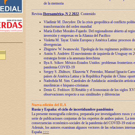
de la memoria
Revista
Iberoamérica, N 2 2022
. Contenido
Vladímir M. Davydov. De la crisis geopolítica al conflicto polític
transformación del orden mundial
María Esther Morales-Fajardo. Del regionalismo abierto al regio
inversión y empresas en la Alianza del Pacífico
Violetta M. Tayar. Unión Europea y América Latina: procesos d
divergencias
Zbigniew W. Iwanowski. Tipología de los regímenes políticos: m
Antón S. Andréev. El movimiento de izquierda de Uruguay en 2
estrategia frente a la amenaza derechista
Ilya A. Sókov. México-Estados Unidos: problemas fronterizos en
pandemia COVID-19
Sergey S. Zhiltsov, Elizaveta Y. Petrenko, Manuel Ignacio Carre
países de América Latina y la República Popular de China: oport
Nadezhda M. Sim. Catedrales de Andalucía: asimilación artística
muslímicas e hispano-cristianas
Denis G. Fedósov. El Retablo y el Iconostasio de los siglos X
observaciones respecto a sus similitudes y diferencias
Nueva edición del ILA
Rusia y España: el ciclo de incertidumbre pandémico
La presente monografía colectiva, preparada por investigadores rusos y e
serie de publicaciones conjuntas de los expertos de ambos países. La temá
consecuencias económico-sociales de la pandemia del COVID-19 está en e
Además, los autores examinan algunos vectores de las relaciones interna
España
>>>