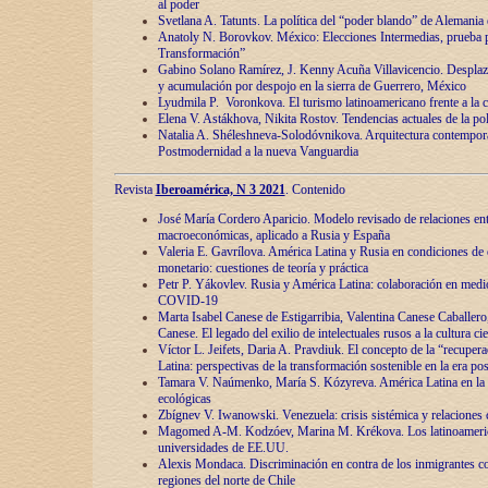
al poder
Svetlana A. Tatunts. La política del “poder blando” de Alemania
Anatoly N. Borovkov. México: Elecciones Intermedias, prueba p
Transformación”
Gabino Solano Ramírez, J. Kenny Acuña Villavicencio. Desplaz
y acumulación por despojo en la sierra de Guerrero, México
Lyudmila P. Voronkova. El turismo latinoamericano frente a la c
Elena V. Astákhova, Nikita Rostov. Tendencias actuales de la pol
Natalia A. Shéleshneva-Solodóvnikova. Arquitectura contemporá
Postmodernidad a la nueva Vanguardia
Revista
Iberoamérica, N 3 2021
. Contenido
José María Cordero Aparicio. Modelo revisado de relaciones ent
macroeconómicas, aplicado a Rusia y España
Valeria E. Gavrílova. América Latina y Rusia en condiciones de d
monetario: cuestiones de teoría y práctica
Petr P. Yákovlev. Rusia y América Latina: colaboración en medi
COVID-19
Marta Isabel Canese de Estigarribia, Valentina Canese Caballero, 
Canese. El legado del exilio de intelectuales rusos a la cultura ci
Víctor L. Jeifets, Daria A. Pravdiuk. El concepto de la “recuper
Latina: perspectivas de la transformación sostenible en la era p
Tamara V. Naúmenko, María S. Kózyreva. América Latina en la 
ecológicas
Zbígnev V. Iwanowski. Venezuela: crisis sistémica y relaciones c
Magomed A-M. Kodzóev, Marina M. Krékova. Los latinoameric
universidades de EE.UU.
Alexis Mondaca. Discriminación en contra de los inmigrantes c
regiones del norte de Chile