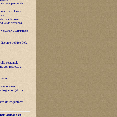
luz de la pandemia
renta petrolera y
uela
ba por la crisis
vidual de derechos
l Salvador y Guatemala.
curso político de la
ollo sostenible
ump con respecto a
países
noamericanos
 de Argentina (2015-
ras de los pintores
ncia africana en