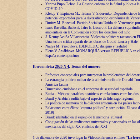
Yarima Pupo Ochoa. La Gestión cubana de la Salud pública a la 
COVID-19
Kleidy Y. Espinoza M., Tatiana V. Sidorenko. Dependencia de la 
potencial exportador para la diversificación económica de Venez
Dmitry M. Rozental. Partido Socialista Unido de Venezuela: prue
Isaac Ravetllat Ballesté, Jairo E. Lucero P. La defensa supraindi
ambientales en la Convención sobre los derechos del niño
J. Kenny Acuña Villavicencio. Violencia política y racismo en E
Una lectura crítica a partir de las obras de Gould-Lauria y Hale
Naílya M. Yákovleva. IBEROLUX: disignio y realidad
Elena V. Astákhova. MONARQUÍA versus REPÚBLICA en el dis
España contemporánea
Iberoamérica
2020 N 4
. Temas del número:
Enfoques conceptuales para interpretar la problemática del desarr
La estrategia político-militar de la administración de Donald Tr
América Latina
Dimensión ciudadana en el concepto de seguridad española
Rusia – México: paralelos históricos en relaciones entre los dos 
Brasil y Arabia Saudita bajo el aspecto de liderazgo regional
La política de memoria de la diáspora armenia en los países lati
Relaciones entre élites: “captura política” y corrupción. El caso
2019)
Brasil: identidad en el espejo de la memoria cultural
Conjugación de las tradiciones universales y nacionales en las ob
mexicanos del siglo XX e inicios del XXI
1 de diciembre de 2020 tuvo lugar la Videoconferencia en línea “
La here