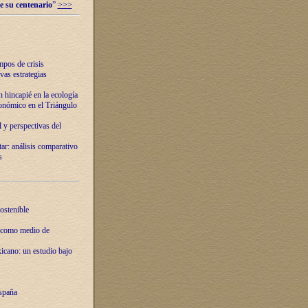
e su centenario
”
>>>
mpos de crisis
vas estrategias
 hincapié en la ecología
onómico en el Triángulo
 y perspectivas del
tar: análisis comparativo
s
ostenible
 como medio de
xicano: un estudio bajo
spaña