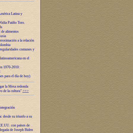
mérica Latina y
idia Patiño Toro.
ls
 de alimentos
usia
roximación a la relación
olombia
 regularidades comunes y
latinoamericana en el
 en 1970-2010:
l
es para el día de hoy)
ugar la Mesa redonda
vo de la cultura”
>>>
integración
 desde su triunfo a su
EE.UU. con países de
llegada de Joseph Biden