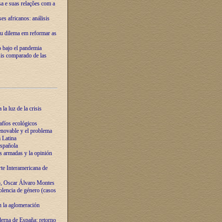
ssa e suas relações com a
es africanos: análisis
eu dilema em reformar as
o bajo el pandemia
sis comparado de las
la luz de la crisis
afíos ecológicos
novable y el problema
 Latina
española
s armadas y la opinión
te Interamericana de
o, Oscar Álvaro Montes
olencia de género (casos
n la aglomeración
erna de España: retorno