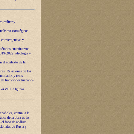
o-militar y
nalismo estratégico:
e convergencias y
étodos cuantitativos
019-2022: ideología y
 el contexto de la
ras. Relaciones de los
unidades y retos
 de tradiciones hispano-
VI-XVIII. Algunas
spañoles, continua la
tica de la obra es las
l foco de análisis.
cionales de Rusia y