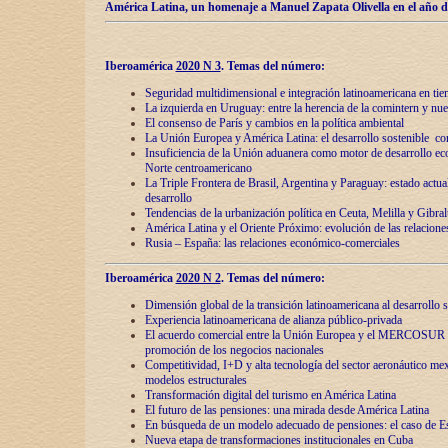
América Latina, un homenaje a Manuel Zapata Olivella en el año d
Iberoamérica
2020 N 3
.
Temas del número:
Seguridad multidimensional e integración latinoamericana en tie
La izquierda en Uruguay: entre la herencia de lа comintern y nue
El consenso de París y cambios en la política ambiental
La Unión Europea y América Latina: el desarrollo sostenible con
Insuficiencia de la Unión aduanera como motor de desarrollo ec
Norte centroamericano
La Triple Frontera de Brasil, Argentina y Paraguay: estado actual
desarrollo
Tendencias de la urbanización política en Ceuta, Melilla y Gibral
América Latina y el Oriente Próximo: evolución de las relacione
Rusia – España: las relaciones económico-comerciales
Iberoamérica
2020 N 2
.
Temas del número:
Dimensión global de la transición latinoamericana al desarrollo s
Experiencia latinoamericana de alianza público-privada
El acuerdo comercial entre la Unión Europea y el MERCOSUR
promoción de los negocios nacionales
Competitividad, I+D y alta tecnología del sector aeronáutico me
modelos estructurales
Transformación digital del turismo en América Latina
El futuro de las pensiones: una mirada desde América Latina
En búsqueda de un modelo adecuado de pensiones: el caso de E
Nueva etapa de transformaciones institucionales en Cuba