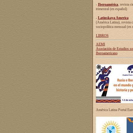
-
Iberoamérica
, revista ci
trimestral (en español)
-
Latinskaya America
(América Latina), revista c
sociopolítica mensual (en 
LIBROS
AEMI
Asociación de Estudios s
Iberoamericano
América Latina Portal Eu