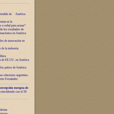
ostenible de América
emia en la
o señal para actuar?
de los resultados de
farmacéutica en América
des de innovaciόn en
de la industria
ítica
ca de EE.UU. en América
los países de Amèrica
as relaciones argentino-
berto Fernández
percepción europea de
 coincidiendo con el 50
ndemia
urismo