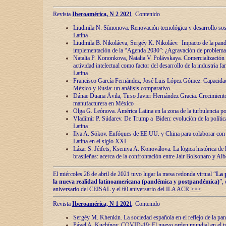
Revista
Iberoamérica, N 2 2021
. Contenido
Liudmila N. Símonova. Renovaciόn tecnolόgica y desarrollo s
Latina
Liudmila B. Nikoláeva, Sergéy K. Nikoláev. Impacto de la pand
implementaciόn de la “Agenda 2030”: ¿Agravaciόn de problemas 
Natalia P. Kononkova, Natalia V. Polávskaya. Comercializaciόn 
actividad intelectual como factor del desarrollo de la industria 
Latina
Francisco García Fernández, José Luis López Gómez. Capacida
México y Rusia: un análisis comparativo
Dánae Duana Ávila, Tirso Javier Hernández Gracia. Crecimiento 
manufacturera en México
Olga G. Leόnova. América Latina en la zona de la turbulencia pol
Vladímir P. Súdarev. De Trump a Biden: evoluciόn de la políti
Latina
Ilya A. Sόkov. Enfόques de EE.UU. y China para colaborar con 
Latina en el siglo XXI
Lázar S. Jéifets, Kseniya A. Konoválova. La lόgica histόrica de l
brasileñas: acerca de la confrontaciόn entre Jair Bolsonaro y Al
El miércoles 28 de abril de 2021 tuvo lugar la mesa redonda virtual “
La 
la nueva realidad latinoamericana (pandémica y postpandémica)
”,
aniversario del CEISAL y el 60 aniversario del ILA ACR
>>>
Revista
Iberoamérica, N 1 2021
. Contenido
Sergéy M. Khenkin. La sociedad española en el reflejo de la pa
Pável A. Kuchínov. COVID-19: El nuevo orden mundial en el t