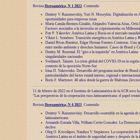
Revista
Iberoamérica, N 1 2022
. Contenido
Dmitriy V. Razumovskiy, Yuri N. Moseykin. Digitalización en A
oportunidades para empresas rusas
María Camila Bermeo-Giraldo, Alejandro Valencia-Arias, Orfa N
Factores asociados a la inversión en criptomonedas en Millennia
Petr P. Yákovlev. América Latina y Rusia en el mercado mundial
Víktor L. Seménov. Transición energética en América Latina y R
Daniel Rivas-Ramírez, Edgar Hernan Fuentes-Contreras. Una ap
entre medio ambiente y derechos humanos. Casos de Brasil y C
Dmitry M. Rozental. El “giro a la izquierda” en América Latina:
singularidades nacionales
SvetlanaA. Tatunts. La crisis global del COVID-19 en la región 
contexto de la oposición Norte-Sur
Irina D. Yakovenko. Desarrollo del programa nuclear de Brasil
particularidades del factor estatal interno, regional e internaciona
Borís F. Martynov. 40 años desde la guerra de Malvinas (leccion
11 de febrero de 2022 en el Instituto de Latinoamérica de la ACR tuvo l
“Las perspectivas de la cooperación ruso-latinoamericana: el papel creati
Revista
Iberoamérica, N 4 2021
. Contenido
Dmitriy V. Razumovskiy. Desarrollo sostenible en la agenda de 
latinoamericana
Armando Estrada Villa, William Cerón Gonsalez. La Democracia:
declive
Oleg O. Krivolápov, Nataliya V. Stepánova. La cooperación de 
América Latina en el ámbito de seguridad antes y después de la 