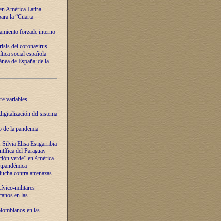
 en América Latina
ara la “Cuarta
amiento forzado interno
risis del coronavirus
ítica social española
nea de España: de la
re variables
igitalización del sistema
o de la pandemia
Silvia Elisa Estigarribia
entífica del Paraguay
ación verde” en América
ostpandémica
lucha contra amenazas
ívico-militares
anos en las
olombianos en las