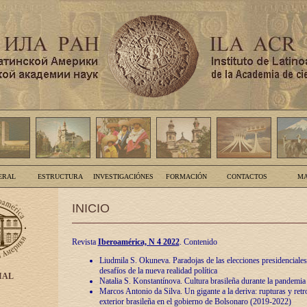
ERAL
ESTRUCTURA
INVESTIGACIÓNES
FORMACIÓN
CONTACTOS
MA
INICIO
Revista
Iberoamérica, N 4 2022
. Contenido
Liudmila S. Okuneva. Paradojas de las elecciones presidenciales
desafíos de la nueva realidad política
IAL
Natalia S. Konstantínova. Cultura brasileña durante la pandemia
Marcos Antonio da Silva. Un gigante a la deriva: rupturas y retro
exterior brasileña en el gobierno de Bolsonaro (2019-2022)