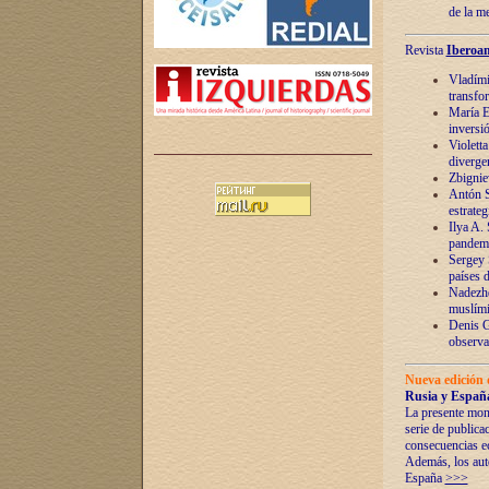
de la m
Revista
Iberoam
Vladímir
transfo
María E
inversi
Violett
diverge
Zbignie
Antón S
estrateg
Ilya A.
pandem
Sergey 
países 
Nadezhd
muslími
Denis G
observac
Nueva edición 
Rusia y España
La presente mono
serie de publica
consecuencias e
Además, los auto
España
>>>