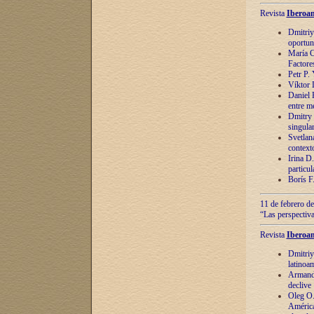
Revista
Iberoam
Dmitriy
oportun
María C
Factore
Petr P.
Víktor 
Daniel 
entre m
Dmitry 
singula
Svetlan
context
Irina D
particul
Borís F
11 de febrero de
“Las perspectiva
Revista
Iberoam
Dmitriy
latinoa
Armando
declive
Oleg O.
América