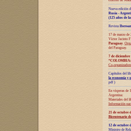
exterior de Madr
Nueva edición d
Rusia - Argent
(125 años de la
Revista
Iberoa
17 de marzo de 2
Víctor Jacinto 
Paraguay
.
Orga
del Paraguay.
7 de diciembre
“COLOMBIA:
Co-organizador
Capítulos del l
la economía y p
pdf )
En vísperas de 1
Argentina:
Materiales del li
Información para
21 de octubre 
Bicentenario d
12 de octubre 
Ministro de Rel