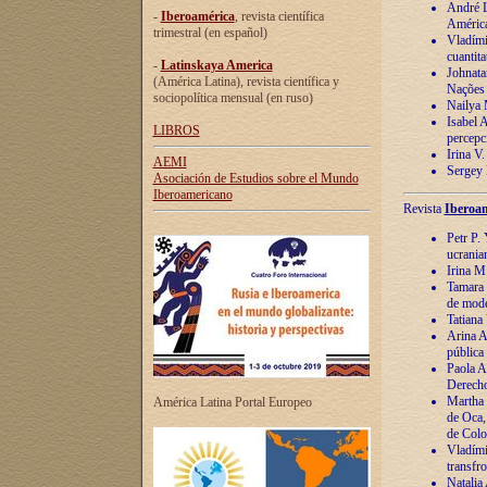
André Lu
-
Iberoamérica
, revista científica
América
trimestral (en español)
Vladímir
cuantita
-
Latinskaya America
Johnata
(América Latina), revista científica y
Nações
sociopolítica mensual (en ruso)
Nailya 
Isabel 
LIBROS
percepc
Irina V
AEMI
Sergey 
Asociación de Estudios sobre el Mundo
Iberoamericano
Revista
Iberoam
Petr P. 
ucrania
Irina M
Tamara 
de mode
Tatiana
Arina A
pública
Paola A
Derecho
Martha 
América Latina Portal Europeo
de Oca,
de Colo
Vladími
transfro
Natalia