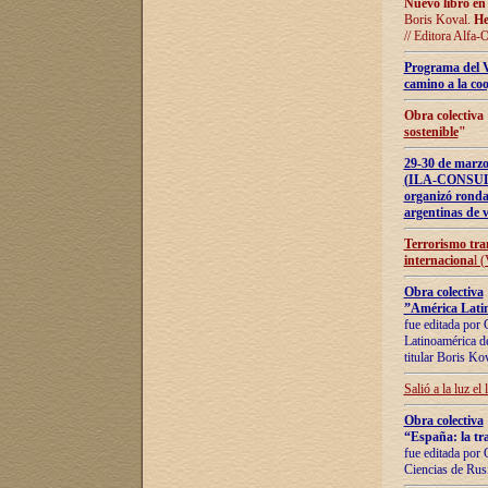
Nuevo libro en
Boris Koval.
He
// Editora Alfa-
Programa del 
camino a la coo
Obra colectiva
sostenible
"
29-30 de ma
(ILA-CONSULT
organizó ronda
argentinas de v
Terrorismo tra
internaciona
l 
Obra colectiva
”América Latin
fue editada por 
Latinoamérica de
titular Boris Ko
Salió a la luz el
Obra colectiva
“España: la tra
fue editada por 
Ciencias de Rus