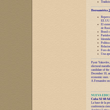
Tradici
Iberoamérica
2
Repercu
EE.UU
El sist
de Rusi
Brasil 
Partidos
Identida
Polític
Relacio
Foro de
Una apr
Pyotr Yakovlev,
electoral marath
candidate of the
December 10, and
economic ones. C
A.Fernandez on t
NUEVA EDICI
Cuba Sí! 60 Añ
La base de la pr
conferencia cien