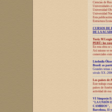
Ciencias de Rus
Universidades e
Universidad Obe
Universidad Na
Esta publicación
Estructura Econ
CURSOS DE 
DE LA ACAD
Yuriy M Lezgi
PERÚ: los rasg
En esta obra se 
Así mismo se est
comerciales exte
Liudmila Ókun
Brasil: as part
Grandes temas da
século XX–2006
Los países de 
Este trabajo exa
países de Améric
actividad de esa
VI Simposio E
"LA UNIÓN 
CAMBIOS"
,
Barcelona, 11 y