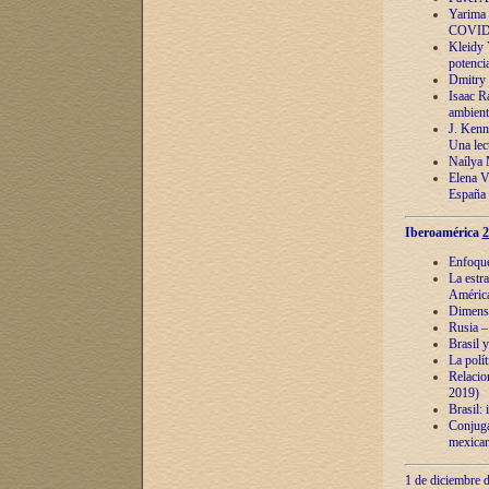
Yarima 
COVID
Kleidy 
potenci
Dmitry 
Isaac Ra
ambient
J. Kenn
Una lect
Naílya 
Elena 
España
Iberoamérica
2
Enfoques
La estr
América
Dimensi
Rusia – 
Brasil y
La polí
Relacion
2019)
Brasil: 
Conjugac
mexican
1 de diciembre d