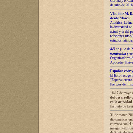
Coruña y el Cent
de julio de 201
Vladímir М. Da
desde Moscú
.
América Latina 
la diversidad se 
actual у lа del p
relaciones ruso-
estudios latino
4-5 de julio de
económica y ec
Organizadores d
Aplicada (Univ
España: vivir y
El libro recoge 
“España: cuatro 
Ibéricos del In
16-17 de mayo d
del desarrollo 
en la actividad
Instituto de La
31 de marzo 2016
diplomáticas en
convoca con el a
inauguró exhibi
de Rusia dedica