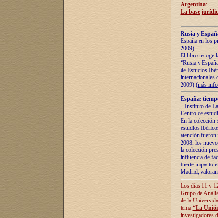
Argentina
:
La base jurídic
Rusia y España
España en los pr
2009).
El libro recoge 
“Rusia y España 
de Estudios Ibér
internacionales 
2009) (
más inf
España: tiempo
– Instituto de L
Centro de estud
En la colección 
estudios Ibérico
atención fueron:
2008, los nuevos
la colección pre
influencia de fac
fuerte impacto en
Madrid, valoran 
Los días 11 y 12
Grupo de Anális
de la Universida
tema
“La Unión
investigadores d