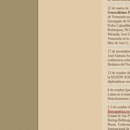
22 de marzo de 2
Generalísimo F
de Venezuela en
Encargado de Neg
Pedro Calzadilla
Bohórquez, Ph.D.
Miranda, José G
Venezuela en la 
libro de José G
17 de noviembre
José Antonio Am
conferencia sobr
Botánica del Nu
13 de octubre de
la SESIÓN SOLEM
diplomáticas rus
8 de octubre (j
Latina en el mun
Hutschenreuter 
1-3 de octubre 
Iberoamérica en 
Estatal de San P
Bering-Bellinsg
Rusia, Gobernac
Internacional de