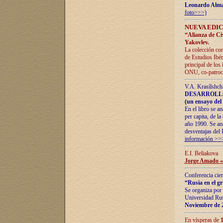
Leonardo Alm
foto>>>)
NUEVA EDIC
“Alianza de Civi
Yakovlev.
La colección con
de Estudios Ibér
principal de los
ONU, co-patroci
V.A. Krasílshch
DESARROLLO
(un ensayo del 
En el libro se a
per capita, de l
año 1990. Se ana
desventajas del 
información >>
E.I. Beliakova
Jorge Amado «r
Conferencia cien
“Rusia en el g
Se organiza por 
Universidad Rus
Noviembre de 
En vísperas de
1