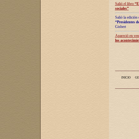
Salió el libro
“
E
sociales
”
Salió la edición
“Presidentes de
Gisbert
Apareció en vent
los acontecimie
INICIO
GE