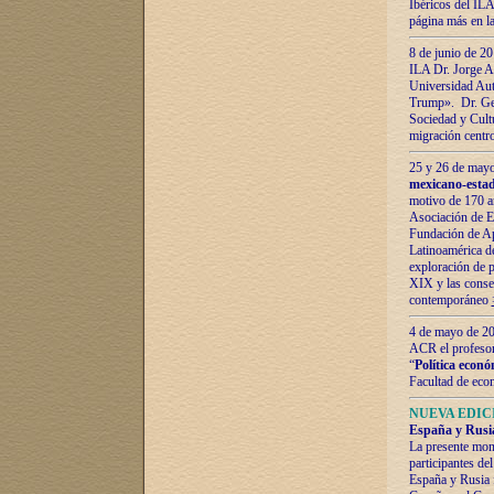
Ibéricos del ILA
página más en la
8 de junio de 20
ILA Dr. Jorge Al
Universidad Aut
Trump». Dr. Ger
Sociedad y Cultu
migración centr
25 y 26 de mayo 
mexicano-estad
motivo de 170 a
Asociación de E
Fundación de Ap
Latinoamérica d
exploración de p
XIX y las consec
contemporáneo
4 de mayo de 201
ACR el profeso
“
Política econó
Facultad de eco
NUEVA EDICI
España y Rusia 
La presente mono
participantes d
España y Rusia f