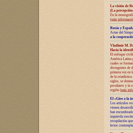
La visión de R
(La percepción
En la monografía
(
más informaci
Rusia y España
Actas del Simpo
a la cooperació
Vladímir M. D
Hacia la identi
El enfoque civil
América Latina pa
cuales se formar
divergentes de d
primera vez en l
de la estadística
siglos, se demue
peculiares y la 
región (
más inf
El «Giro a la 
Los artículos re
vienen desarroll
han encumbrado e
izquierda suscita
recopilación que
lector contempla