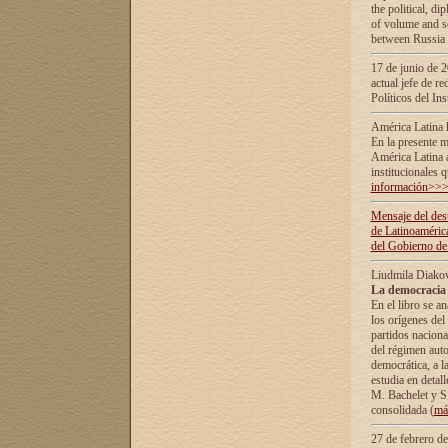
the political, d
of volume and sc
between Russia 
17 de junio de 2
actual jefe de r
Políticos del In
América Latina 
En la presente m
América Latina 
institucionales 
información>>
Mensaje del dest
de Latinoaméric
del Gobierno de
Liudmila Diako
La democracia 
En el libro se a
los orígenes del 
partidos naciona
del régimen auto
democrática, а l
estudia en detall
М. Bachelet у S.
consolidada (
má
27 de febrero d