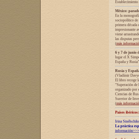
Establecimiento
México: parado
En la monografía
sociopolítico de
primera década d
impresionante a
viene arrastrand
las disputas pe
(
más informaci
6 y 7 de junio 
lugar el X Simp
España y Rusia"
Rusia y España 
(Vladímir Davyd
El libro recoge 
“Superación de l
organizado por e
Ciencias de Rus
Surerior de Inve
(
más informaci
Países ibéricos
Irina Sinélschik
La práctica esp
información>>