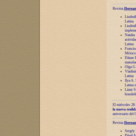
Revista
Iberoam
Liudmil
Latina
Liudmil
impleme
Natalia
activida
Latina
Francis
México 
Dánae D
manufac
Olga G.
Vladími
Latina
Ilya A.
Latina 
Lázar S.
brasile
El miércoles 28 
la nueva reali
aniversario del
Revista
Iberoam
Sergéy 
Pável A