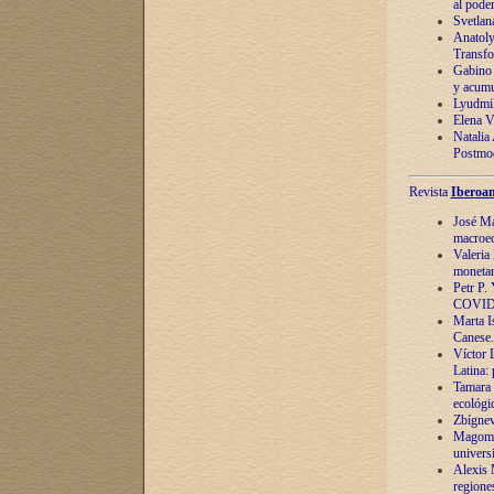
al pode
Svetlan
Anatoly
Transfo
Gabino 
y acumu
Lyudmil
Elena V.
Natalia
Postmod
Revista
Iberoam
José Ma
macroec
Valeria
monetari
Petr P.
COVID
Marta Is
Canese. 
Víctor 
Latina:
Tamara 
ecológi
Zbígnev
Magomed
univers
Alexis 
regiones