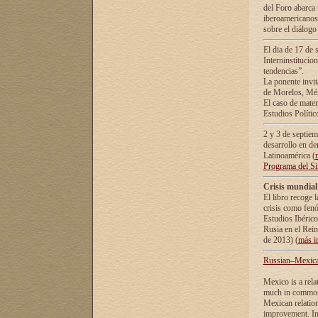
del Foro abarca 
iberoamericanos 
sobre el diálogo 
El dia de 17 de 
Interninstitucio
tendencias”.
La ponente inv
de Morelos, Méx
El caso de mate
Estudios Polític
2 y 3 de septie
desarrollo en de
Latinoamérica (
Programa del S
Crisis mundial
El libro recoge 
crisis como fen
Estudios Ibérico
Rusia en el Rei
de 2013) (
más i
Russian–Mexican
Mexico is a rela
much in common i
Mexican relation
improvement. In 