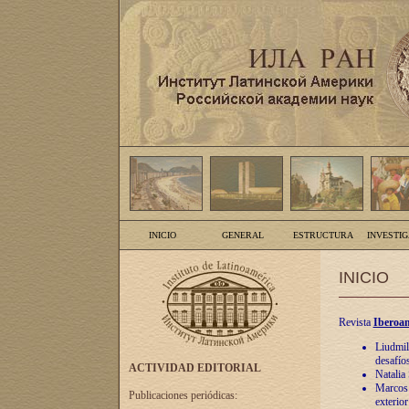
INICIO
GENERAL
ESTRUCTURA
INVESTI
INICIO
Revista
Iberoam
Liudmil
desafíos
ACTIVIDAD EDITORIAL
Natalia
Marcos A
Publicaciones periódicas:
exterio