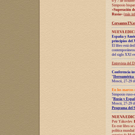
6 y 7 de octubre
Simposio hispan
«
Superación de 
Rusia
» (
más in
CervantesTV.e
NUEVA EDICI
España y Améric
principios del 
El libro está de
contemporáneos -
del siglo XXI ex
Entrevista del 
Conferencia in
“
Iberoamérica 
Moscú, 27-29 de
En los marcos 
Simposio ruso-
"
Rusia y Españ
Moscú, 27-29 de
Programa del 
NUEVA EDIC
Petr Yákovlev.
En este libro se
política mundial