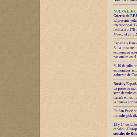
América Latina 
NUEVA EDICI
Guerra de EE.U
El presente volu
internacional “
dedicada a 170 
Moscú el 25 y 
España y Rusia:
En la presente m
económicas actua
nacionales en el
El 10 de julio d
económicos actua
gobierno de Cost
Rusia y España
La presente mono
serie de trabajo
basada en los ma
la “nueva norma
En San Petersbur
mundo globaliza
13 y 14 de junio
español «
Europa
sociales de Ru