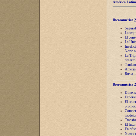
América Latina
Iberoamérica
2
Segurid
La izqu
El cons
La Unió
Insufic
Norte c
La Tripl
desarro
Tendenci
América
Rusia –
Iberoamérica
2
Dimensió
Experie
El acue
promoci
Competi
modelos
Transfo
El futu
En búsq
Nueva e