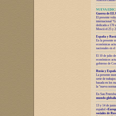
América Latina 
NUEVA EDICI
Guerra de EE.U
El presente volu
internacional “
dedicada a 170 
Moscú el 25 y 
España y Rusia:
En la presente m
económicas actua
nacionales en el
El 10 de julio d
económicos actua
gobierno de Cost
Rusia y España
La presente mono
serie de trabajo
basada en los ma
la “nueva norma
En San Petersbur
mundo globaliza
13 y 14 de junio
español «
Europa
sociales de Ru