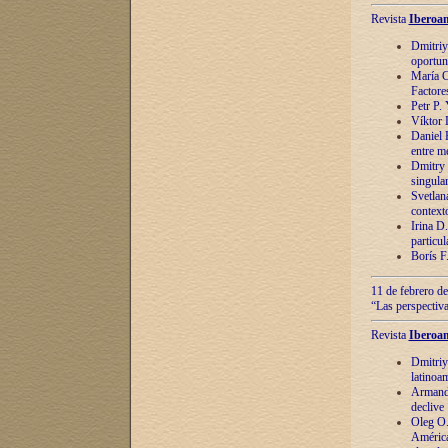
Revista
Iberoam
Dmitriy
oportun
María C
Factore
Petr P.
Víktor 
Daniel 
entre m
Dmitry 
singula
Svetlan
context
Irina D
particul
Borís F
11 de febrero de
“Las perspectiva
Revista
Iberoam
Dmitriy
latinoa
Armando
declive
Oleg O.
América