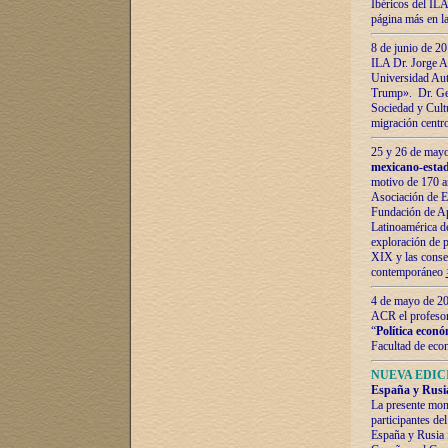
Ibéricos del ILA
página más en la
8 de junio de 20
ILA Dr. Jorge Al
Universidad Aut
Trump». Dr. Ger
Sociedad y Cultu
migración centr
25 y 26 de mayo 
mexicano-estad
motivo de 170 a
Asociación de E
Fundación de Ap
Latinoamérica d
exploración de p
XIX y las consec
contemporáneo
4 de mayo de 201
ACR el profeso
“
Política econó
Facultad de eco
NUEVA EDICI
España y Rusia 
La presente mono
participantes d
España y Rusia f