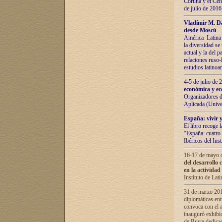
Coruña y el Cent
de julio de 201
Vladímir М. Da
desde Moscú
.
América Latina 
la diversidad se 
actual у lа del p
relaciones ruso-
estudios latino
4-5 de julio de
económica y ec
Organizadores d
Aplicada (Univ
España: vivir y
El libro recoge 
“España: cuatro 
Ibéricos del In
16-17 de mayo d
del desarrollo 
en la actividad
Instituto de La
31 de marzo 2016
diplomáticas en
convoca con el a
inauguró exhibi
de Rusia dedica