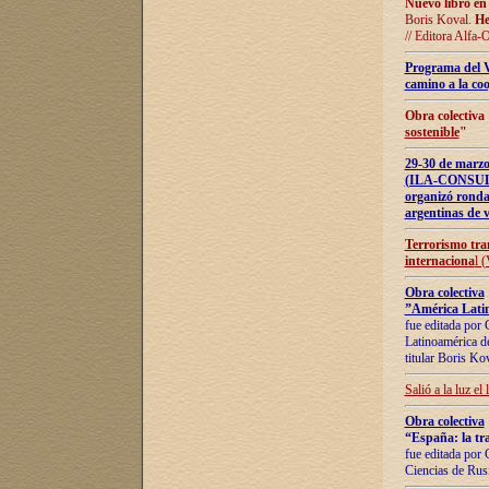
Nuevo libro en
Boris Koval.
He
// Editora Alfa-
Programa del 
camino a la coo
Obra colectiva
sostenible
"
29-30 de ma
(ILA-CONSULT
organizó ronda
argentinas de v
Terrorismo tra
internaciona
l 
Obra colectiva
”América Latin
fue editada por 
Latinoamérica de
titular Boris Ko
Salió a la luz el
Obra colectiva
“España: la tra
fue editada por 
Ciencias de Rus