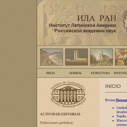
INICIO
GENERAL
ESTRUCTURA
INVESTI
INICIO
Revista
Iberoam
Liudmil
desafíos
ACTIVIDAD EDITORIAL
Natalia
Marcos A
Publicaciones periódicas:
exterio