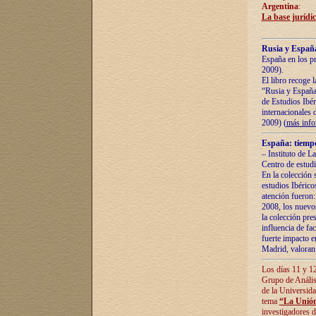
Argentina
:
La base jurídic
Rusia y España
España en los pr
2009).
El libro recoge 
“Rusia y España 
de Estudios Ibér
internacionales 
2009) (
más inf
España: tiempo
– Instituto de L
Centro de estud
En la colección 
estudios Ibérico
atención fueron:
2008, los nuevos
la colección pre
influencia de fac
fuerte impacto en
Madrid, valoran 
Los días 11 y 12
Grupo de Anális
de la Universida
tema
“La Unión
investigadores d