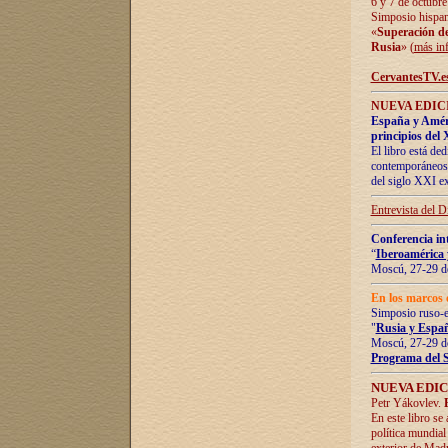
6 y 7 de octubre
Simposio hispan
«
Superación de 
Rusia
» (
más in
CervantesTV.e
NUEVA EDICI
España y Améric
principios del 
El libro está de
contemporáneos -
del siglo XXI ex
Entrevista del 
Conferencia in
“
Iberoamérica 
Moscú, 27-29 de
En los marcos 
Simposio ruso-
"
Rusia y Españ
Moscú, 27-29 de
Programa del 
NUEVA EDIC
Petr Yákovlev.
En este libro se
política mundial