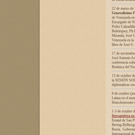
22 de marzo de 2
Generalísimo F
de Venezuela en
Encargado de Neg
Pedro Calzadilla
Bohórquez, Ph.D.
Miranda, José G
Venezuela en la 
libro de José G
17 de noviembre
José Antonio Am
conferencia sobr
Botánica del Nu
13 de octubre de
la SESIÓN SOLEM
diplomáticas rus
8 de octubre (j
Latina en el mun
Hutschenreuter 
1-3 de octubre 
Iberoamérica en 
Estatal de San P
Bering-Bellinsg
Rusia, Gobernac
Internacional de