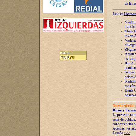
de la m
Revista
Iberoam
Vladímir
transfo
María E
inversi
Violett
diverge
Zbignie
Antón S
estrateg
Ilya A.
pandem
Sergey 
países 
Nadezhd
muslími
Denis G
observac
Nueva edición 
Rusia y España
La presente mono
serie de publica
consecuencias e
Además, los auto
España
>>>