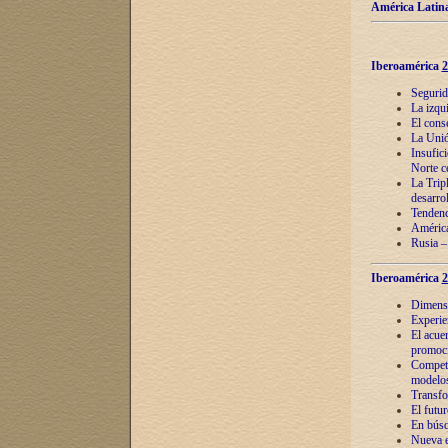
América Latina
Iberoamérica
2
Segurid
La izqu
El cons
La Unió
Insufic
Norte c
La Tripl
desarro
Tendenci
América
Rusia –
Iberoamérica
2
Dimensió
Experie
El acue
promoci
Competi
modelos
Transfo
El futu
En búsq
Nueva e