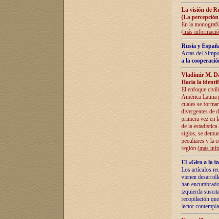
La visión de R
(La percepción
En la monografía
(
más informaci
Rusia y España
Actas del Simpo
a la cooperació
Vladímir M. D
Hacia la identi
El enfoque civil
América Latina pa
cuales se formar
divergentes de d
primera vez en l
de la estadística
siglos, se demue
peculiares y la 
región (
más inf
El «Giro a la 
Los artículos re
vienen desarroll
han encumbrado e
izquierda suscita
recopilación que
lector contempla