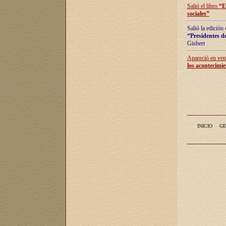
Salió el libro
“
E
sociales
”
Salió la edición
“Presidentes de
Gisbert
Apareció en vent
los acontecimie
INICIO
GE