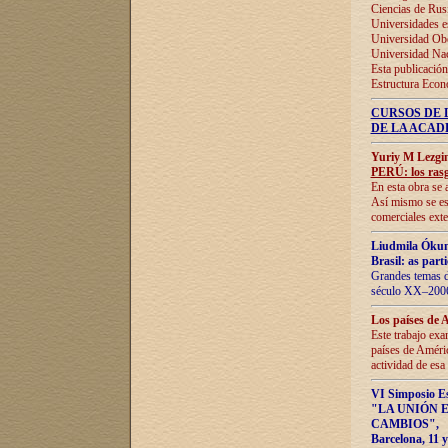
Ciencias de Rus
Universidades e
Universidad Obe
Universidad Na
Esta publicación
Estructura Econ
CURSOS DE 
DE LA ACAD
Yuriy M Lezgi
PERÚ: los rasg
En esta obra se 
Así mismo se est
comerciales exte
Liudmila Ókun
Brasil: as part
Grandes temas da
século XX–2006
Los países de 
Este trabajo exa
países de Améric
actividad de esa
VI Simposio E
"LA UNIÓN 
CAMBIOS"
,
Barcelona, 11 y