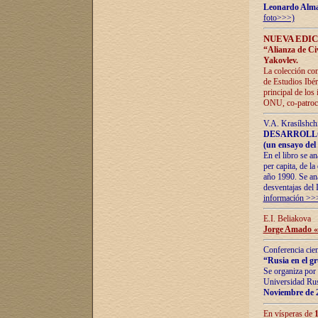
Leonardo Alm
foto>>>)
NUEVA EDIC
“Alianza de Civi
Yakovlev.
La colección con
de Estudios Ibér
principal de los
ONU, co-patroci
V.A. Krasílshch
DESARROLLO
(un ensayo del 
En el libro se a
per capita, de l
año 1990. Se ana
desventajas del 
información >>
E.I. Beliakova
Jorge Amado «r
Conferencia cien
“Rusia en el g
Se organiza por 
Universidad Rus
Noviembre de 
En vísperas de
1