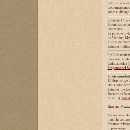
del Foro abarca 
iberoamericanos 
sobre el diálogo 
El dia de 17 de 
Interninstitucio
tendencias”.
La ponente inv
de Morelos, Méx
El caso de mate
Estudios Polític
2 y 3 de septie
desarrollo en de
Latinoamérica (
Programa del S
Crisis mundial
El libro recoge 
crisis como fen
Estudios Ibérico
Rusia en el Rei
de 2013) (
más i
Russian–Mexican
Mexico is a rela
much in common i
Mexican relation
improvement. In 