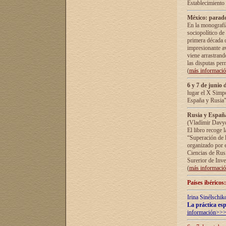
Establecimiento
México: parado
En la monografía
sociopolítico de
primera década d
impresionante a
viene arrastrand
las disputas pe
(
más informaci
6 y 7 de junio 
lugar el X Simp
España y Rusia"
Rusia y España 
(Vladímir Davyd
El libro recoge 
“Superación de l
organizado por e
Ciencias de Rus
Surerior de Inve
(
más informaci
Países ibéricos
Irina Sinélschik
La práctica esp
información>>