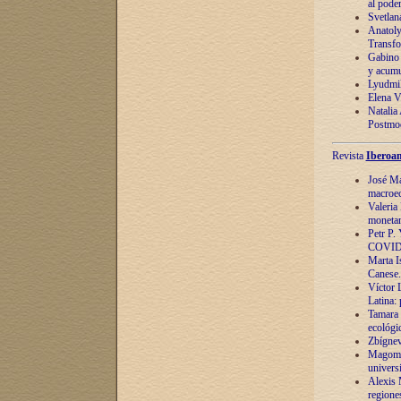
al pode
Svetlan
Anatoly
Transfo
Gabino 
y acumu
Lyudmil
Elena V.
Natalia
Postmod
Revista
Iberoam
José Ma
macroec
Valeria
monetari
Petr P.
COVID
Marta Is
Canese. 
Víctor 
Latina:
Tamara 
ecológi
Zbígnev
Magomed
univers
Alexis 
regiones