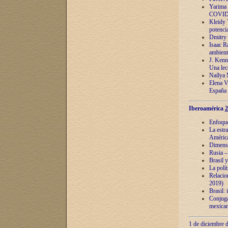
Yarima 
COVID
Kleidy 
potenci
Dmitry 
Isaac Ra
ambient
J. Kenn
Una lect
Naílya 
Elena 
España
Iberoamérica
2
Enfoques
La estr
América
Dimensi
Rusia – 
Brasil y
La polí
Relacion
2019)
Brasil: 
Conjugac
mexican
1 de diciembre d