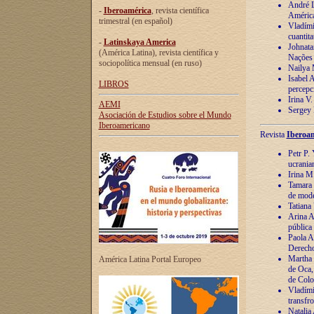
André Lu
-
Iberoamérica
, revista científica
América
trimestral (en español)
Vladímir
cuantita
-
Latinskaya America
Johnata
(América Latina), revista científica y
Nações
sociopolítica mensual (en ruso)
Nailya 
Isabel 
LIBROS
percepc
Irina V
AEMI
Sergey 
Asociación de Estudios sobre el Mundo
Iberoamericano
Revista
Iberoam
Petr P. 
ucrania
Irina M
Tamara 
de mode
Tatiana
Arina A
pública
Paola A
Derecho
Martha 
América Latina Portal Europeo
de Oca,
de Colo
Vladími
transfro
Natalia