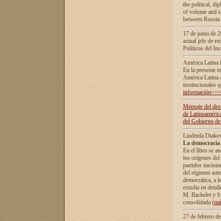
the political, d
of volume and sc
between Russia 
17 de junio de 2
actual jefe de r
Políticos del In
América Latina 
En la presente m
América Latina 
institucionales 
información>>
Mensaje del dest
de Latinoaméric
del Gobierno de
Liudmila Diako
La democracia 
En el libro se a
los orígenes del 
partidos naciona
del régimen auto
democrática, а l
estudia en detall
М. Bachelet у S.
consolidada (
má
27 de febrero d