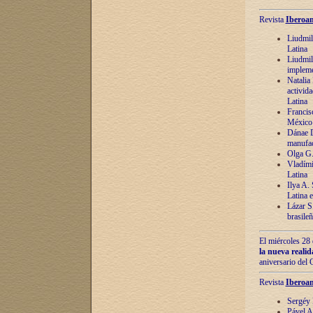
Revista
Iberoam
Liudmil
Latina
Liudmil
impleme
Natalia
activida
Latina
Francis
México 
Dánae D
manufac
Olga G.
Vladími
Latina
Ilya A.
Latina 
Lázar S.
brasile
El miércoles 28 
la nueva reali
aniversario del
Revista
Iberoam
Sergéy 
Pável A