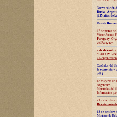
exterior de Madr
Nueva edición d
Rusia - Argent
(125 años de la
Revista
Iberoa
17 de marzo de 2
Víctor Jacinto 
Paraguay
.
Orga
del Paraguay.
7 de diciembre
“COLOMBIA:
Co-organizador
Capítulos del l
la economía y p
pdf )
En vísperas de 1
Argentina:
Materiales del li
Información para
21 de octubre 
Bicentenario d
12 de octubre 
Ministro de Rel