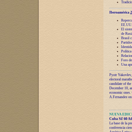
Tradici
Iberoamérica
2
Repercu
EE.UU
El sist
de Rusi
Brasil 
Partidos
Identida
Polític
Relacio
Foro de
Una apr
Pyotr Yakovlev,
electoral marath
candidate of the
December 10, and
economic ones. C
A.Fernandez on t
NUEVA EDICI
Cuba Sí! 60 Añ
La base de la pr
conferencia cien