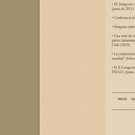
• IX Simposio r
(junio de 2011)
• Conferencia in
• Simposio inter
• Una serie de c
países latinoam
Chile (2010)
• La conferencia
mundial” (febre
• El X Congreso 
FIEALC (junio d
INICIO
GE