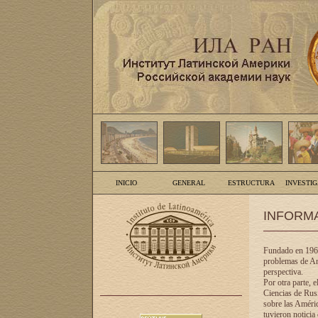
INICIO
GENERAL
ESTRUCTURA
INVESTI
INFORM
Fundado en 1961
problemas de Am
perspectiva.
Por otra parte, 
Ciencias de Rusi
sobre las Améric
tuvieron noticia