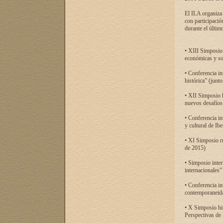
El ILA organiza 
con participació
durante el último
• XIII Simposio 
económicas y so
• Conferencia i
histórica” (jun
• XII Simposio 
nuevos desafíos
• Conferencia in
y cultural de Ib
• XI Simposio r
de 2015)
• Simposio inter
internacionales”
• Conferencia in
contemporaneida
• X Simposio his
Perspectivas de