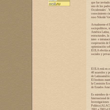
que fue invitado
uno de los padre
Occidentales¨. Y
conocimiento cie
ruso Nikolái Vaví
Actualmente el I
sociopolíticos, 
América Latina, 
estructurales, la
inter- e intrana
cooperación de R
optimización sobr
El ILA efectúa a
sociales y privad
El ILA está en c
40 acuerdos y pr
de Latinoaméric
El Instituto man
la Comisión Eco
de Estados Amer
Es miembro de va
Internacional d
Investigaciones
Política (ALACI
2001 a 2003 el 