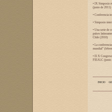
• IX Simposio r
(junio de 2011)
• Conferencia in
• Simposio inter
• Una serie de c
países latinoam
Chile (2010)
• La conferencia
mundial” (febre
• El X Congreso 
FIEALC (junio d
INICIO
GE