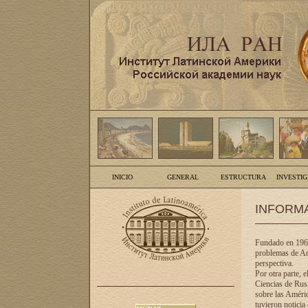
INICIO
GENERAL
ESTRUCTURA
INVESTI
INFORM
Fundado en 1961
problemas de Am
perspectiva.
Por otra parte, 
Ciencias de Rusi
sobre las Améric
tuvieron noticia