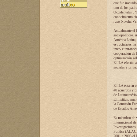
que fue invitado
uno de los padre
Occidentales¨. Y
conocimiento cie
ruso Nikolái Vaví
Actualmente el I
sociopolíticos, 
América Latina, 
estructurales, la
inter- e intrana
cooperación de R
optimización sobr
El ILA efectúa a
sociales y privad
El ILA está en c
40 acuerdos y pr
de Latinoaméric
El Instituto man
la Comisión Eco
de Estados Amer
Es miembro de va
Internacional d
Investigaciones
Política (ALACI
2001 a 2003 el 