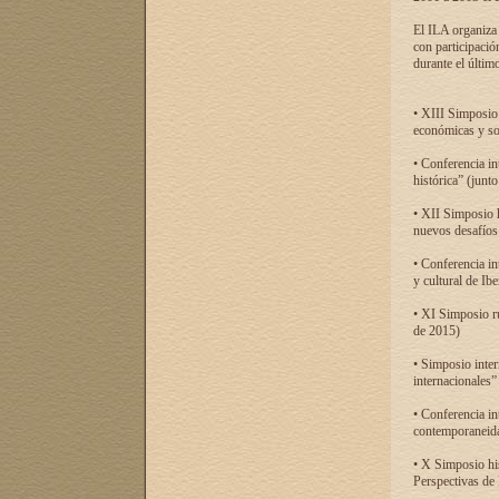
El ILA organiza 
con participació
durante el último
• XIII Simposio 
económicas y so
• Conferencia i
histórica” (jun
• XII Simposio 
nuevos desafíos
• Conferencia in
y cultural de Ib
• XI Simposio r
de 2015)
• Simposio inter
internacionales”
• Conferencia in
contemporaneida
• X Simposio his
Perspectivas de