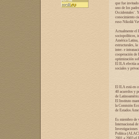
que fue invitado
uno de los padre
Occidentales¨. Y
conocimiento cie
ruso Nikolái Vaví
Actualmente el I
sociopolíticos, 
América Latina, 
estructurales, la
inter- e intrana
cooperación de R
optimización sobr
El ILA efectúa a
sociales y privad
El ILA está en c
40 acuerdos y pr
de Latinoaméric
El Instituto man
la Comisión Eco
de Estados Amer
Es miembro de va
Internacional d
Investigaciones
Política (ALACI
2001 a 2003 el 