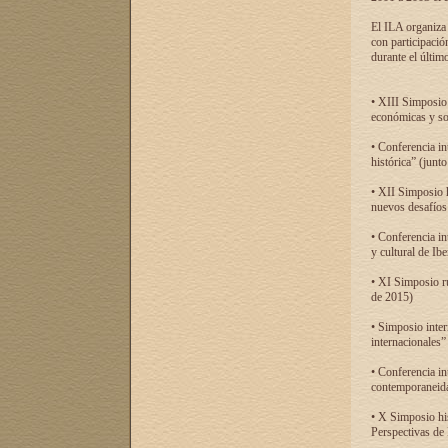
El ILA organiza 
con participació
durante el último
• XIII Simposio 
económicas y so
• Conferencia i
histórica” (jun
• XII Simposio 
nuevos desafíos
• Conferencia in
y cultural de Ib
• XI Simposio r
de 2015)
• Simposio inter
internacionales”
• Conferencia in
contemporaneida
• X Simposio his
Perspectivas de