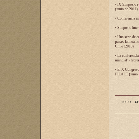
• IX Simposio r
(junio de 2011)
• Conferencia in
• Simposio inter
• Una serie de c
países latinoam
Chile (2010)
• La conferencia
mundial” (febre
• El X Congreso 
FIEALC (junio d
INICIO
GE