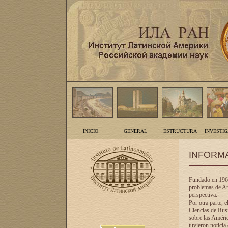
INICIO
GENERAL
ESTRUCTURA
INVESTI
INFORM
Fundado en 1961
problemas de Am
perspectiva.
Por otra parte, 
Ciencias de Rusi
sobre las Améric
tuvieron noticia