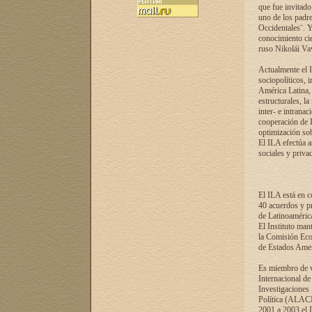
que fue invitado
uno de los padre
Occidentales¨. Y
conocimiento cie
ruso Nikolái Vaví
Actualmente el I
sociopolíticos, 
América Latina, 
estructurales, la
inter- e intrana
cooperación de R
optimización sobr
El ILA efectúa a
sociales y privad
El ILA está en c
40 acuerdos y pr
de Latinoaméric
El Instituto man
la Comisión Eco
de Estados Amer
Es miembro de va
Internacional d
Investigaciones
Política (ALACI
2001 a 2003 el 