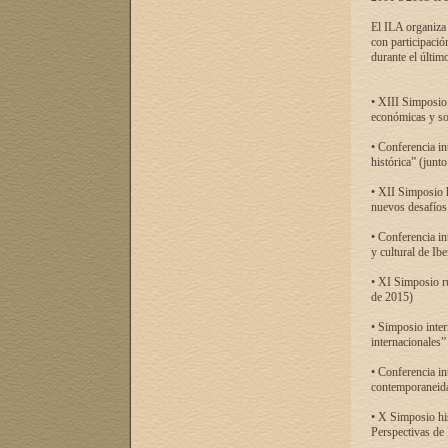
El ILA organiza 
con participació
durante el último
• XIII Simposio 
económicas y so
• Conferencia i
histórica” (jun
• XII Simposio 
nuevos desafíos
• Conferencia in
y cultural de Ib
• XI Simposio r
de 2015)
• Simposio inter
internacionales”
• Conferencia in
contemporaneida
• X Simposio his
Perspectivas de