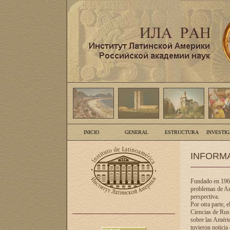
INICIO
GENERAL
ESTRUCTURA
INVESTI
INFORM
Fundado en 1961
problemas de Am
perspectiva.
Por otra parte, 
Ciencias de Rusi
sobre las Améric
tuvieron noticia