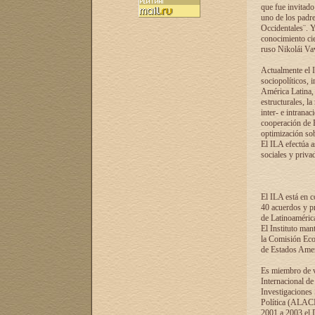
que fue invitado
uno de los padre
Occidentales¨. Y
conocimiento cie
ruso Nikolái Vaví
Actualmente el I
sociopolíticos, 
América Latina, 
estructurales, la
inter- e intrana
cooperación de R
optimización sobr
El ILA efectúa a
sociales y privad
El ILA está en c
40 acuerdos y pr
de Latinoaméric
El Instituto man
la Comisión Eco
de Estados Amer
Es miembro de va
Internacional d
Investigaciones
Política (ALACI
2001 a 2003 el 