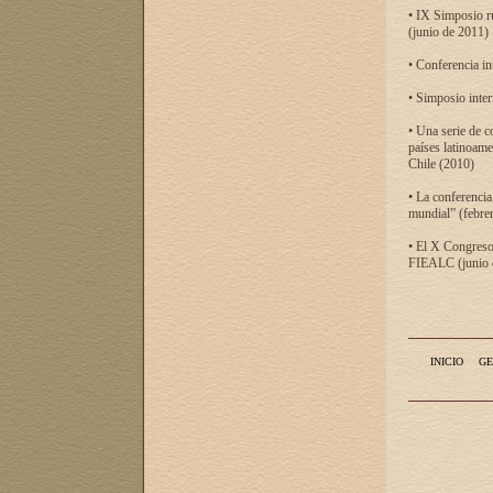
• IX Simposio r
(junio de 2011)
• Conferencia in
• Simposio inter
• Una serie de c
países latinoam
Chile (2010)
• La conferencia
mundial” (febre
• El X Congreso 
FIEALC (junio d
INICIO
GE