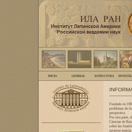
INICIO
GENERAL
ESTRUCTURA
INVESTI
INFORM
Fundado en 1961
problemas de Am
perspectiva.
Por otra parte, 
Ciencias de Rusi
sobre las Améric
tuvieron noticia