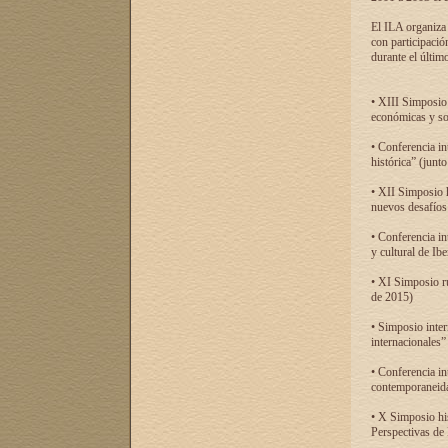
El ILA organiza 
con participació
durante el último
• XIII Simposio 
económicas y so
• Conferencia i
histórica” (jun
• XII Simposio 
nuevos desafíos
• Conferencia in
y cultural de Ib
• XI Simposio r
de 2015)
• Simposio inter
internacionales”
• Conferencia in
contemporaneida
• X Simposio his
Perspectivas de