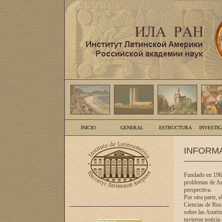
INICIO
GENERAL
ESTRUCTURA
INVESTI
INFORM
Fundado en 1961
problemas de Am
perspectiva.
Por otra parte, 
Ciencias de Rusi
sobre las Améric
tuvieron noticia