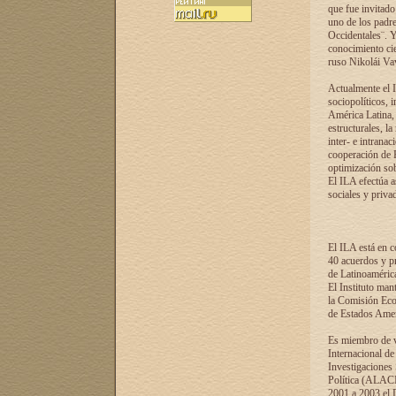
que fue invitado
uno de los padre
Occidentales¨. Y
conocimiento cie
ruso Nikolái Vaví
Actualmente el I
sociopolíticos, 
América Latina, 
estructurales, la
inter- e intrana
cooperación de R
optimización sobr
El ILA efectúa a
sociales y privad
El ILA está en c
40 acuerdos y pr
de Latinoaméric
El Instituto man
la Comisión Eco
de Estados Amer
Es miembro de va
Internacional d
Investigaciones
Política (ALACI
2001 a 2003 el 