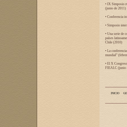
• IX Simposio r
(junio de 2011)
• Conferencia in
• Simposio inter
• Una serie de c
países latinoam
Chile (2010)
• La conferencia
mundial” (febre
• El X Congreso 
FIEALC (junio d
INICIO
GE