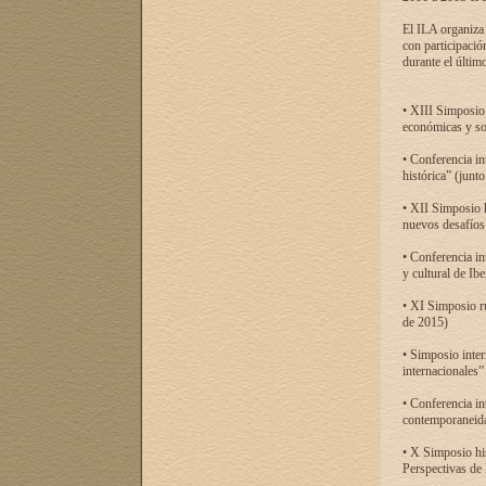
El ILA organiza 
con participació
durante el último
• XIII Simposio 
económicas y so
• Conferencia i
histórica” (jun
• XII Simposio 
nuevos desafíos
• Conferencia in
y cultural de Ib
• XI Simposio r
de 2015)
• Simposio inter
internacionales”
• Conferencia in
contemporaneida
• X Simposio his
Perspectivas de