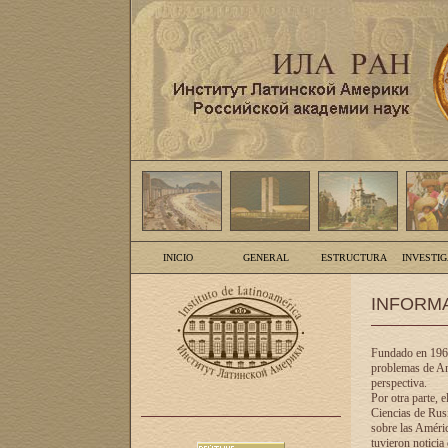
INICIO
GENERAL
ESTRUCTURA
INVESTI
INFORM
Fundado en 1961
problemas de Am
perspectiva.
Por otra parte, 
Ciencias de Rusi
sobre las Améric
tuvieron noticia