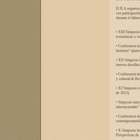
El ILA organiza 
con participació
durante el último
• XIII Simposio 
económicas y so
• Conferencia i
histórica” (jun
• XII Simposio 
nuevos desafíos
• Conferencia in
y cultural de Ib
• XI Simposio r
de 2015)
• Simposio inter
internacionales”
• Conferencia in
contemporaneida
• X Simposio his
Perspectivas de