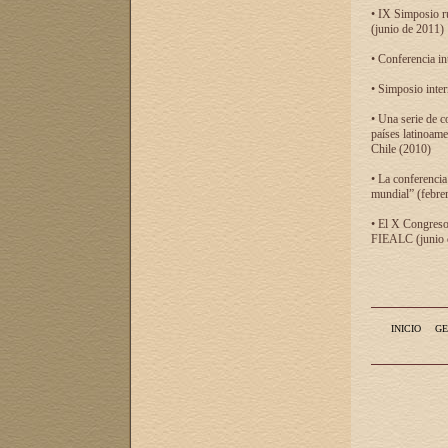
• IX Simposio r
(junio de 2011)
• Conferencia in
• Simposio inter
• Una serie de c
países latinoam
Chile (2010)
• La conferencia
mundial” (febre
• El X Congreso 
FIEALC (junio d
INICIO
GE