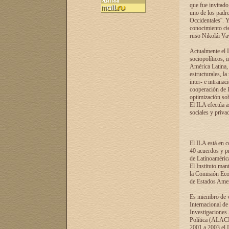
que fue invitado
uno de los padre
Occidentales¨. Y
conocimiento cie
ruso Nikolái Vaví
Actualmente el I
sociopolíticos, 
América Latina, 
estructurales, la
inter- e intrana
cooperación de R
optimización sobr
El ILA efectúa a
sociales y privad
El ILA está en c
40 acuerdos y pr
de Latinoaméric
El Instituto man
la Comisión Eco
de Estados Amer
Es miembro de va
Internacional d
Investigaciones
Política (ALACI
2001 a 2003 el 